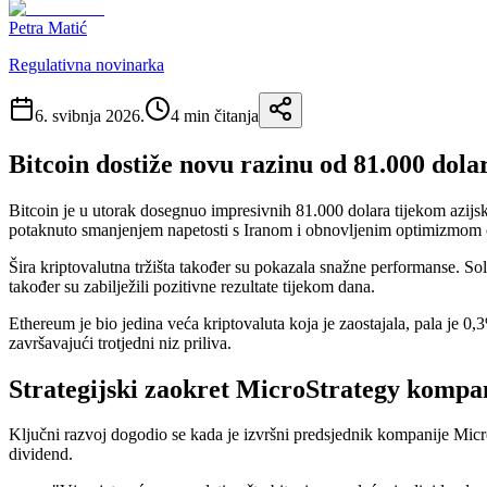
Petra Matić
Regulativna novinarka
6. svibnja 2026.
4
min čitanja
Bitcoin dostiže novu razinu od 81.000 dola
Bitcoin je u utorak dosegnuo impresivnih 81.000 dolara tijekom azijski
potaknuto smanjenjem napetosti s Iranom i obnovljenim optimizmom o
Šira kriptovalutna tržišta također su pokazala snažne performanse. S
također su zabilježili pozitivne rezultate tijekom dana.
Ethereum je bio jedina veća kriptovaluta koja je zaostajala, pala je 0
završavajući trotjedni niz priliva.
Strategijski zaokret MicroStrategy kompa
Ključni razvoj dogodio se kada je izvršni predsjednik kompanije Micr
dividend.