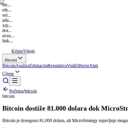
btc
...
eth
...
sol
...
ada
...
xrp
...
dot
...
avax
...
link
...
K
Kripto
Vijesti
Altcoini
Bitcoin
Analiza
Edukacija
Regulativa
Vodiči
Berze
Alati
Cijene
Početna
/
bitcoin
bitcoin
Bitcoin dostiže 81.000 dolara dok MicroS
Bitcoin je dosegnuo 81.000 dolara, ali MicroStrategy najavljuje moguću 