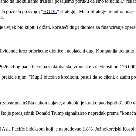
amo da inokuliramo tržište i pošaljemo poruku da smo to učinili," rekao
ila poznata po svojoj "
HODL
" strategiji. MicroStrategy trenutno po
tu.
 uvijek bio kupiti i držati, koristeći dug i dionice za financiranje opera
a dividende kroz prioritetne dionice i neplaćeni dug. Kompanija trenutn
 2026. zbog pada bitcoina s oktobarske vrhunske vrijednosti od 126.000
rekid s njim: "Kupiš bitcoin s kreditom, pustiš da se cijeni, a zatim pr
tvaranja tržišta nakon najave, a bitcoin je kratko pao ispod 81.000 do
on što je predsjednik Donald Trump signalizirao napredak prema "konač
CI Asia Pacific indeksom koji je napredovao 1,8%. Južnokorejski Kospi 