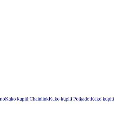
ano
Kako kupiti Chainlink
Kako kupiti Polkadot
Kako kupiti