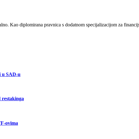
alno. Kao diplomirana pravnica s dodatnom specijalizacijom za financij
ti u SAD-u
 restakinga
TF-ovima