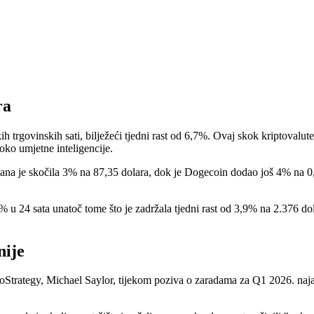
ra
h trgovinskih sati, bilježeći tjedni rast od 6,7%. Ovaj skok kriptovalu
ko umjetne inteligencije.
olana je skočila 3% na 87,35 dolara, dok je Dogecoin dodao još 4% na 
,3% u 24 sata unatoč tome što je zadržala tjedni rast od 3,9% na 2.376 d
nije
oStrategy, Michael Saylor, tijekom poziva o zaradama za Q1 2026. najav