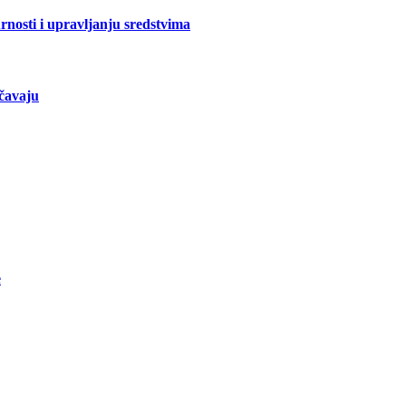
urnosti i upravljanju sredstvima
ačavaju
e