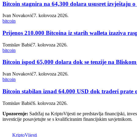
Bitcoin stagnira na 64,300 dolara ususret izvještaju 
Ivan Novaković
7. kolovoza 2026.
bitcoin
Prijenos 210.000 Bitcoina iz starih walleta izaziva ra
Tomislav Babić
7. kolovoza 2026.
bitcoin
Bitcoin ispod 65,000 dolara dok se tenzije na Blisko
Ivan Novaković
7. kolovoza 2026.
bitcoin
Bitcoin stabilan iznad 64.000 USD dok traderi prate
Tomislav Babić
6. kolovoza 2026.
Upozorenje:
Sadržaj na KriptoVijesti ne predstavlja financijski, invest
investicije posavjetujte se s kvalificiranim financijskim savjetnikom.
K
Kripto
Vijesti