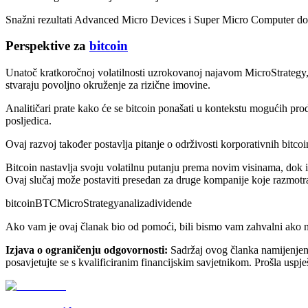
Snažni rezultati Advanced Micro Devices i Super Micro Computer dod
Perspektive za
bitcoin
Unatoč kratkoročnoj volatilnosti uzrokovanoj najavom MicroStrategy, 
stvaraju povoljno okruženje za rizične imovine.
Analitičari prate kako će se bitcoin ponašati u kontekstu mogućih pro
posljedica.
Ovaj razvoj također postavlja pitanje o održivosti korporativnih bitcoi
Bitcoin nastavlja svoju volatilnu putanju prema novim visinama, dok inv
Ovaj slučaj može postaviti presedan za druge kompanije koje razmotraj
bitcoin
BTC
MicroStrategy
analiza
dividende
Ako vam je ovaj članak bio od pomoći, bili bismo vam zahvalni ako na
Izjava o ograničenju odgovornosti:
Sadržaj ovog članka namijenjen je
posavjetujte se s kvalificiranim financijskim savjetnikom. Prošla uspje