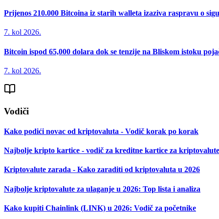
Prijenos 210.000 Bitcoina iz starih walleta izaziva raspravu o sig
7. kol 2026.
Bitcoin ispod 65,000 dolara dok se tenzije na Bliskom istoku poj
7. kol 2026.
Vodiči
Kako podići novac od kriptovaluta - Vodič korak po korak
Najbolje kripto kartice - vodič za kreditne kartice za kriptovalut
Kriptovalute zarada - Kako zaraditi od kriptovaluta u 2026
Najbolje kriptovalute za ulaganje u 2026: Top lista i analiza
Kako kupiti Chainlink (LINK) u 2026: Vodič za početnike