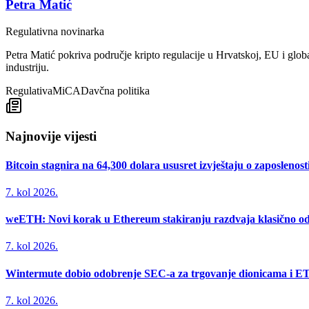
Petra Matić
Regulativna novinarka
Petra Matić pokriva područje kripto regulacije u Hrvatskoj, EU i glob
industriju.
Regulativa
MiCA
Davčna politika
Najnovije vijesti
Bitcoin stagnira na 64,300 dolara ususret izvještaju o zaposlenos
7. kol 2026.
weETH: Novi korak u Ethereum stakiranju razdvaja klasično od
7. kol 2026.
Wintermute dobio odobrenje SEC-a za trgovanje dionicama i E
7. kol 2026.