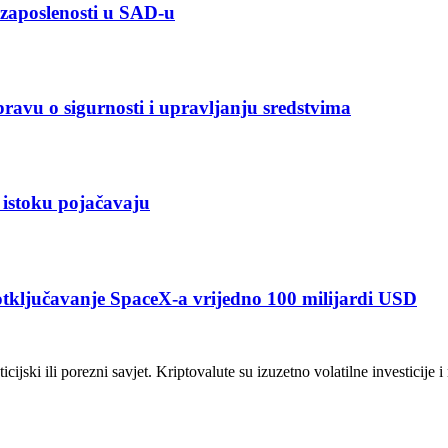
o zaposlenosti u SAD-u
spravu o sigurnosti i upravljanju sredstvima
m istoku pojačavaju
 otključavanje SpaceX-a vrijedno 100 milijardi USD
icijski ili porezni savjet. Kriptovalute su izuzetno volatilne investicije 