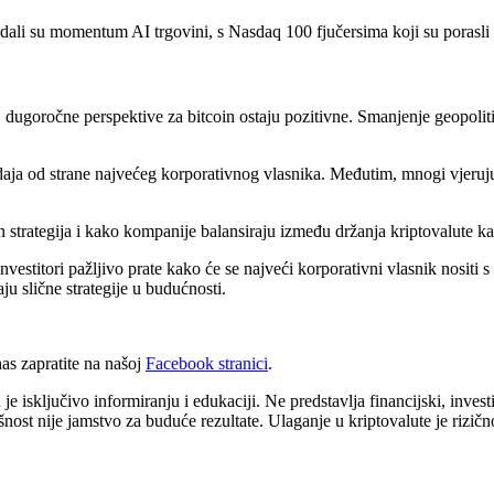
ali su momentum AI trgovini, s Nasdaq 100 fjučersima koji su porasli
dugoročne perspektive za bitcoin ostaju pozitivne. Smanjenje geopoliti
daja od strane najvećeg korporativnog vlasnika. Međutim, mnogi vjeruju 
n strategija i kako kompanije balansiraju između držanja kriptovalute ka
estitori pažljivo prate kako će se najveći korporativni vlasnik nositi s 
u slične strategije u budućnosti.
s zapratite na našoj
Facebook stranici
.
 isključivo informiranju i edukaciji. Ne predstavlja financijski, investici
šnost nije jamstvo za buduće rezultate. Ulaganje u kriptovalute je rizičn