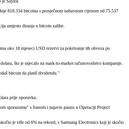
 je Saylor.
sjeduje 818.334 bitcoina s prosječnom nabavnom cijenom od 75.537
cija umjesto diranja u bitcoin zalihe.
o ima oko 18 mjeseci USD rezervi za pokrivanje tih obveza po
 dolara, što je utjecalo na mark-to-market računovodstvo kompanije.
odaš bitcoin da platiš dividendu."
lara prije oporavka.
nom sporazumu" s Iranom i najavio pauzu u Operaciji Project
skočio je više od 6% na rekord, s Samsung Electronics koji je skočio