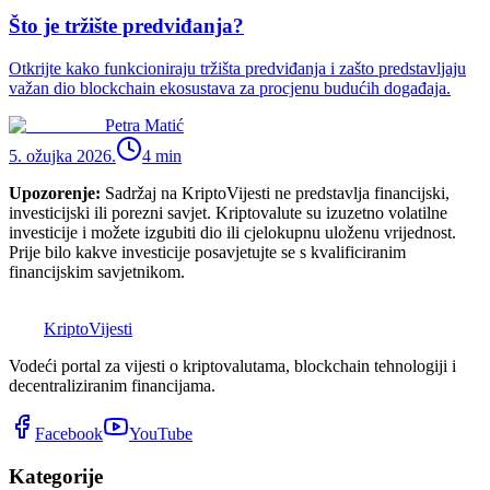
Što je tržište predviđanja?
Otkrijte kako funkcioniraju tržišta predviđanja i zašto predstavljaju
važan dio blockchain ekosustava za procjenu budućih događaja.
Petra Matić
5. ožujka 2026.
4
min
Upozorenje:
Sadržaj na KriptoVijesti ne predstavlja financijski,
investicijski ili porezni savjet. Kriptovalute su izuzetno volatilne
investicije i možete izgubiti dio ili cjelokupnu uloženu vrijednost.
Prije bilo kakve investicije posavjetujte se s kvalificiranim
financijskim savjetnikom.
K
Kripto
Vijesti
Vodeći portal za vijesti o kriptovalutama, blockchain tehnologiji i
decentraliziranim financijama.
Facebook
YouTube
Kategorije