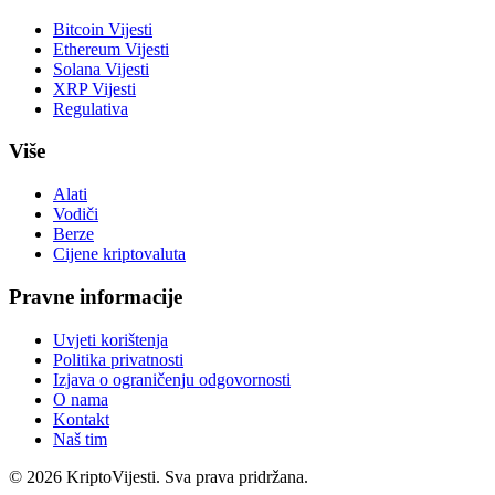
Bitcoin Vijesti
Ethereum Vijesti
Solana Vijesti
XRP Vijesti
Regulativa
Više
Alati
Vodiči
Berze
Cijene kriptovaluta
Pravne informacije
Uvjeti korištenja
Politika privatnosti
Izjava o ograničenju odgovornosti
O nama
Kontakt
Naš tim
©
2026
KriptoVijesti. Sva prava pridržana.