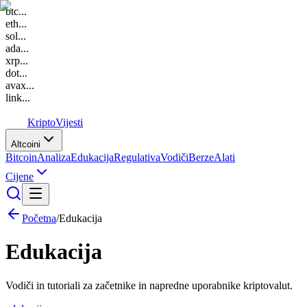
btc
...
eth
...
sol
...
ada
...
xrp
...
dot
...
avax
...
link
...
K
Kripto
Vijesti
Altcoini
Bitcoin
Analiza
Edukacija
Regulativa
Vodiči
Berze
Alati
Cijene
Početna
/
Edukacija
Edukacija
Vodiči in tutoriali za začetnike in napredne uporabnike kriptovalut.