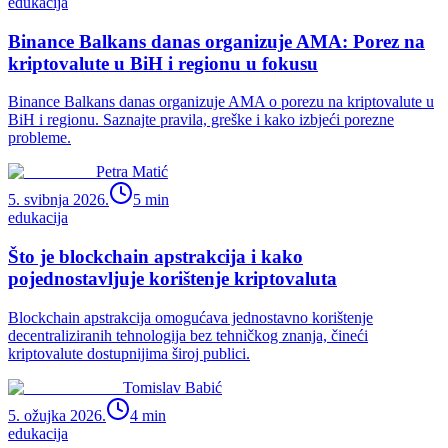
edukacija
Binance Balkans danas organizuje AMA: Porez na
kriptovalute u BiH i regionu u fokusu
Binance Balkans danas organizuje AMA o porezu na kriptovalute u
BiH i regionu. Saznajte pravila, greške i kako izbjeći porezne
probleme.
Petra Matić
5. svibnja 2026.
5
min
edukacija
Što je blockchain apstrakcija i kako
pojednostavljuje korištenje kriptovaluta
Blockchain apstrakcija omogućava jednostavno korištenje
decentraliziranih tehnologija bez tehničkog znanja, čineći
kriptovalute dostupnijima široj publici.
Tomislav Babić
5. ožujka 2026.
4
min
edukacija