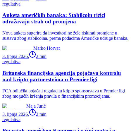
regulativa
Anketa američkih banaka: Stabilcoin rizici
odražavaju strah od promjena
Nova anketa sugerira da investitori ne žele riskirati promjene u
sustavu zbog stabilcoina, prema podacima Američke udruge banaka.
Marko Horvat
3. lipnja 2026.
2
min
regulativa
Britanska financijska agencija pojačava kontrolu
nad kripto partnerstvima u Premier ligi
FCA odlučila pojačati regulaciju kripto sponsorstava u Premier ligi
zbog mogućih kršenja pravila o financijskim promocijama.
Maja Jurić
3. lipnja 2026.
2
min
regulativa
Povratak američkog Kongresa i važni podaci o