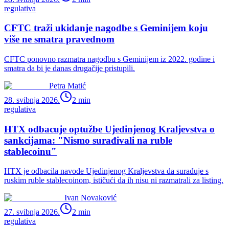
regulativa
CFTC traži ukidanje nagodbe s Geminijem koju
više ne smatra pravednom
CFTC ponovno razmatra nagodbu s Geminijem iz 2022. godine i
smatra da bi je danas drugačije pristupili.
Petra Matić
28. svibnja 2026.
2
min
regulativa
HTX odbacuje optužbe Ujedinjenog Kraljevstva o
sankcijama: "Nismo surađivali na ruble
stablecoinu"
HTX je odbacila navode Ujedinjenog Kraljevstva da surađuje s
ruskim ruble stablecoinom, ističući da ih nisu ni razmatrali za listing.
Ivan Novaković
27. svibnja 2026.
2
min
regulativa