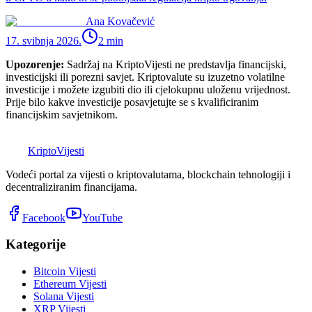
Ana Kovačević
17. svibnja 2026.
2
min
Upozorenje:
Sadržaj na KriptoVijesti ne predstavlja financijski,
investicijski ili porezni savjet. Kriptovalute su izuzetno volatilne
investicije i možete izgubiti dio ili cjelokupnu uloženu vrijednost.
Prije bilo kakve investicije posavjetujte se s kvalificiranim
financijskim savjetnikom.
K
Kripto
Vijesti
Vodeći portal za vijesti o kriptovalutama, blockchain tehnologiji i
decentraliziranim financijama.
Facebook
YouTube
Kategorije
Bitcoin Vijesti
Ethereum Vijesti
Solana Vijesti
XRP Vijesti