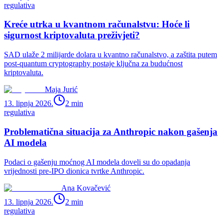
regulativa
Kreće utrka u kvantnom računalstvu: Hoće li
sigurnost kriptovaluta preživjeti?
SAD ulaže 2 milijarde dolara u kvantno računalstvo, a zaštita putem
post-quantum cryptography postaje ključna za budućnost
kriptovaluta.
Maja Jurić
13. lipnja 2026.
2
min
regulativa
Problematična situacija za Anthropic nakon gašenja
AI modela
Podaci o gašenju moćnog AI modela doveli su do opadanja
vrijednosti pre-IPO dionica tvrtke Anthropic.
Ana Kovačević
13. lipnja 2026.
2
min
regulativa