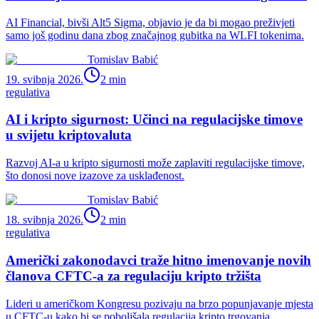
AI Financial, bivši Alt5 Sigma, objavio je da bi mogao preživjeti
samo još godinu dana zbog značajnog gubitka na WLFI tokenima.
Tomislav Babić
19. svibnja 2026.
2
min
regulativa
AI i kripto sigurnost: Učinci na regulacijske timove
u svijetu kriptovaluta
Razvoj AI-a u kripto sigurnosti može zaplaviti regulacijske timove,
što donosi nove izazove za usklađenost.
Tomislav Babić
18. svibnja 2026.
2
min
regulativa
Američki zakonodavci traže hitno imenovanje novih
članova CFTC-a za regulaciju kripto tržišta
Lideri u američkom Kongresu pozivaju na brzo popunjavanje mjesta
u CFTC-u kako bi se poboljšala regulacija kripto trgovanja.