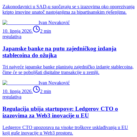
Zakonodavnici u SAD-u suočavaju se s izazovima oko oporezivanja
kripto imovine unatoč nastojanjima za bipartisanskim rješenjima.
Ivan Novaković
10. lipnja 2026.
2
min
regulativa
Japanske banke na putu zajedničkog izdanja
stablecoina do ožujka
Tri najveće japanske banke planiraju zajedničko izdanje stablecoina,
čime će se poboljšati digitalne transakcije u zemlji.
Ivan Novaković
10. lipnja 2026.
2
min
regulativa
Regulacija ubija startupove: Ledgerov CTO o
izazovima za Web3 inovacije u EU
Ledgerov CTO upozorava na visoke troškove usklađivanja u EU
koji guše inovacije u Web3 prostoru.