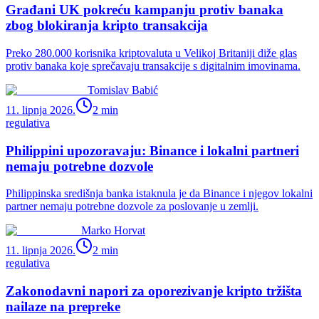
Građani UK pokreću kampanju protiv banaka
zbog blokiranja kripto transakcija
Preko 280.000 korisnika kriptovaluta u Velikoj Britaniji diže glas
protiv banaka koje sprečavaju transakcije s digitalnim imovinama.
Tomislav Babić
11. lipnja 2026.
2
min
regulativa
Philippini upozoravaju: Binance i lokalni partneri
nemaju potrebne dozvole
Philippinska središnja banka istaknula je da Binance i njegov lokalni
partner nemaju potrebne dozvole za poslovanje u zemlji.
Marko Horvat
11. lipnja 2026.
2
min
regulativa
Zakonodavni napori za oporezivanje kripto tržišta
nailaze na prepreke