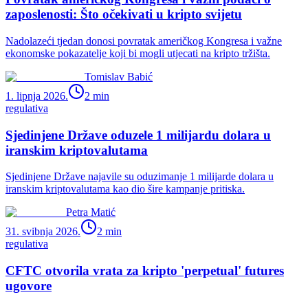
zaposlenosti: Što očekivati u kripto svijetu
Nadolazeći tjedan donosi povratak američkog Kongresa i važne
ekonomske pokazatelje koji bi mogli utjecati na kripto tržišta.
Tomislav Babić
1. lipnja 2026.
2
min
regulativa
Sjedinjene Države oduzele 1 milijardu dolara u
iranskim kriptovalutama
Sjedinjene Države najavile su oduzimanje 1 milijarde dolara u
iranskim kriptovalutama kao dio šire kampanje pritiska.
Petra Matić
31. svibnja 2026.
2
min
regulativa
CFTC otvorila vrata za kripto 'perpetual' futures
ugovore