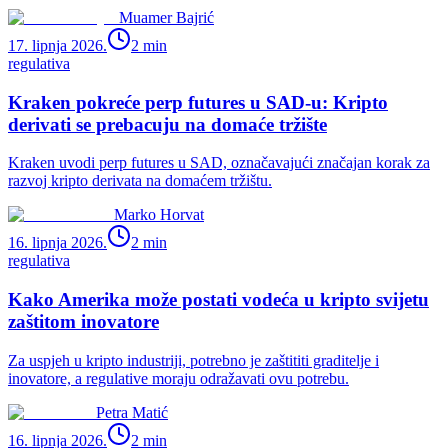
Muamer Bajrić
17. lipnja 2026.
2
min
regulativa
Kraken pokreće perp futures u SAD-u: Kripto
derivati se prebacuju na domaće tržište
Kraken uvodi perp futures u SAD, označavajući značajan korak za
razvoj kripto derivata na domaćem tržištu.
Marko Horvat
16. lipnja 2026.
2
min
regulativa
Kako Amerika može postati vodeća u kripto svijetu
zaštitom inovatore
Za uspjeh u kripto industriji, potrebno je zaštititi graditelje i
inovatore, a regulative moraju odražavati ovu potrebu.
Petra Matić
16. lipnja 2026.
2
min