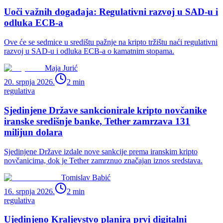
Uoči važnih događaja: Regulativni razvoj u SAD-u i
odluka ECB-a
Ove će se sedmice u središtu pažnje na kripto tržištu naći regulativni
razvoj u SAD-u i odluka ECB-a o kamatnim stopama.
Maja Jurić
20. srpnja 2026.
2
min
regulativa
Sjedinjene Države sankcionirale kripto novčanike
iranske središnje banke, Tether zamrzava 131
milijun dolara
Sjedinjene Države izdale nove sankcije prema iranskim kripto
novčanicima, dok je Tether zamrznuo značajan iznos sredstava.
Tomislav Babić
16. srpnja 2026.
2
min
regulativa
Ujedinjeno Kraljevstvo planira prvi digitalni