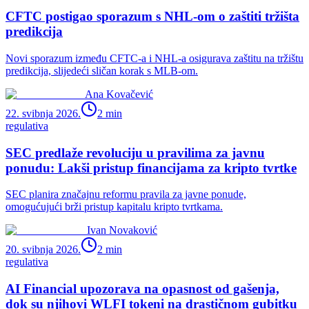
CFTC postigao sporazum s NHL-om o zaštiti tržišta
predikcija
Novi sporazum između CFTC-a i NHL-a osigurava zaštitu na tržištu
predikcija, slijedeći sličan korak s MLB-om.
Ana Kovačević
22. svibnja 2026.
2
min
regulativa
SEC predlaže revoluciju u pravilima za javnu
ponudu: Lakši pristup financijama za kripto tvrtke
SEC planira značajnu reformu pravila za javne ponude,
omogućujući brži pristup kapitalu kripto tvrtkama.
Ivan Novaković
20. svibnja 2026.
2
min
regulativa
AI Financial upozorava na opasnost od gašenja,
dok su njihovi WLFI tokeni na drastičnom gubitku