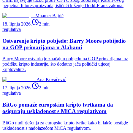
CME najavljuje tužbu protiv CFTC zbog odobrenja Kalshi-ovog
perpetual futures proizvoda, ističući kršenje Dodd-Frank zakona.
Muamer Bajrić
18. lipnja 2026.
2
min
regulativa
Ostvarenje kripto pobjede: Barry Moore pobijedio
na GOP primarijama u Alabami
Barry Moore ostvario je značajnu pobjedu na GOP primarijama, uz
podršku kripto industrije, što dodatno jača politički utjecaj
kriptovaluta.
Ana Kovačević
17. lipnja 2026.
2
min
regulativa
BitGo pomaže europskim kripto tvrtkama da
osiguraju usklađenost s MiCA regulativom
BitGo nudi rješenja za europske kripto tvrtke kako bi lakše postigle
usklađenost s nadolazećom MiCA regulativom.