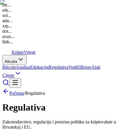
btc
...
eth
...
sol
...
ada
...
xrp
...
dot
...
avax
...
link
...
K
Kripto
Vijesti
Altcoini
Bitcoin
Analiza
Edukacija
Regulativa
Vodiči
Berze
Alati
Cijene
Početna
/
Regulativa
Regulativa
Zakonodavstvo, regulacija i porezna politika za kriptovalute u
Hrvatskoj i EU.