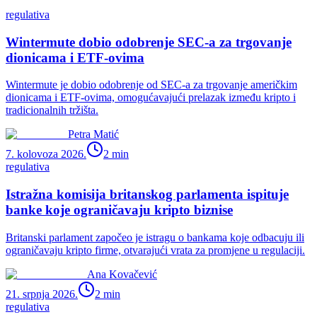
regulativa
Wintermute dobio odobrenje SEC-a za trgovanje
dionicama i ETF-ovima
Wintermute je dobio odobrenje od SEC-a za trgovanje američkim
dionicama i ETF-ovima, omogućavajući prelazak između kripto i
tradicionalnih tržišta.
Petra Matić
7. kolovoza 2026.
2
min
regulativa
Istražna komisija britanskog parlamenta ispituje
banke koje ograničavaju kripto biznise
Britanski parlament započeo je istragu o bankama koje odbacuju ili
ograničavaju kripto firme, otvarajući vrata za promjene u regulaciji.
Ana Kovačević
21. srpnja 2026.
2
min
regulativa