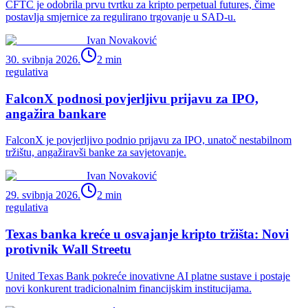
CFTC je odobrila prvu tvrtku za kripto perpetual futures, čime
postavlja smjernice za regulirano trgovanje u SAD-u.
Ivan Novaković
30. svibnja 2026.
2
min
regulativa
FalconX podnosi povjerljivu prijavu za IPO,
angažira bankare
FalconX je povjerljivo podnio prijavu za IPO, unatoč nestabilnom
tržištu, angažiravši banke za savjetovanje.
Ivan Novaković
29. svibnja 2026.
2
min
regulativa
Texas banka kreće u osvajanje kripto tržišta: Novi
protivnik Wall Streetu
United Texas Bank pokreće inovativne AI platne sustave i postaje
novi konkurent tradicionalnim financijskim institucijama.