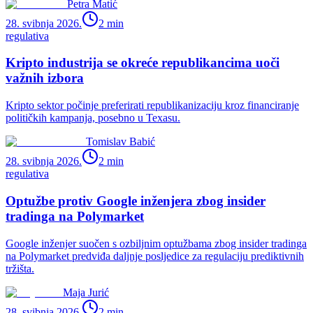
Petra Matić
28. svibnja 2026.
2
min
regulativa
Kripto industrija se okreće republikancima uoči
važnih izbora
Kripto sektor počinje preferirati republikanizaciju kroz financiranje
političkih kampanja, posebno u Texasu.
Tomislav Babić
28. svibnja 2026.
2
min
regulativa
Optužbe protiv Google inženjera zbog insider
tradinga na Polymarket
Google inženjer suočen s ozbiljnim optužbama zbog insider tradinga
na Polymarket predviđa daljnje posljedice za regulaciju prediktivnih
tržišta.
Maja Jurić
28. svibnja 2026.
2
min