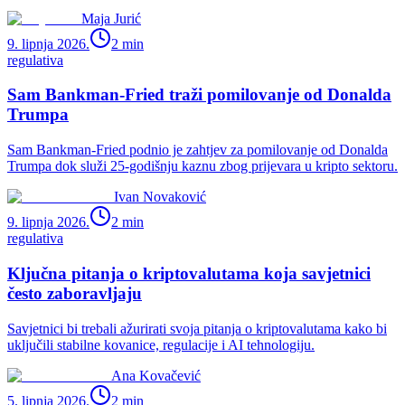
Maja Jurić
9. lipnja 2026.
2
min
regulativa
Sam Bankman-Fried traži pomilovanje od Donalda
Trumpa
Sam Bankman-Fried podnio je zahtjev za pomilovanje od Donalda
Trumpa dok služi 25-godišnju kaznu zbog prijevara u kripto sektoru.
Ivan Novaković
9. lipnja 2026.
2
min
regulativa
Ključna pitanja o kriptovalutama koja savjetnici
često zaboravljaju
Savjetnici bi trebali ažurirati svoja pitanja o kriptovalutama kako bi
uključili stabilne kovanice, regulacije i AI tehnologiju.
Ana Kovačević
5. lipnja 2026.
2
min