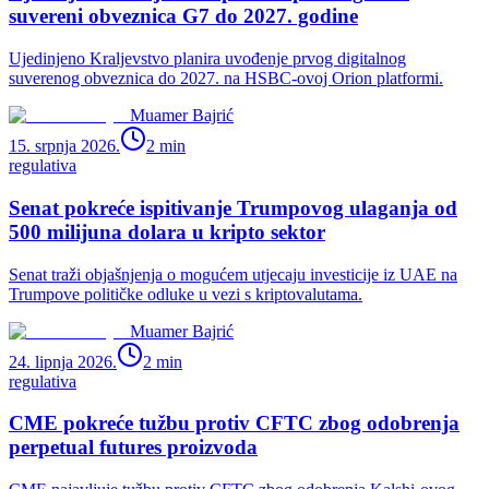
suvereni obveznica G7 do 2027. godine
Ujedinjeno Kraljevstvo planira uvođenje prvog digitalnog
suverenog obveznica do 2027. na HSBC-ovoj Orion platformi.
Muamer Bajrić
15. srpnja 2026.
2
min
regulativa
Senat pokreće ispitivanje Trumpovog ulaganja od
500 milijuna dolara u kripto sektor
Senat traži objašnjenja o mogućem utjecaju investicije iz UAE na
Trumpove političke odluke u vezi s kriptovalutama.
Muamer Bajrić
24. lipnja 2026.
2
min
regulativa
CME pokreće tužbu protiv CFTC zbog odobrenja
perpetual futures proizvoda