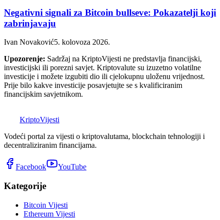
Negativni signali za Bitcoin bullseve: Pokazatelji koji
zabrinjavaju
Ivan Novaković
5. kolovoza 2026.
Upozorenje:
Sadržaj na KriptoVijesti ne predstavlja financijski,
investicijski ili porezni savjet. Kriptovalute su izuzetno volatilne
investicije i možete izgubiti dio ili cjelokupnu uloženu vrijednost.
Prije bilo kakve investicije posavjetujte se s kvalificiranim
financijskim savjetnikom.
K
Kripto
Vijesti
Vodeći portal za vijesti o kriptovalutama, blockchain tehnologiji i
decentraliziranim financijama.
Facebook
YouTube
Kategorije
Bitcoin Vijesti
Ethereum Vijesti