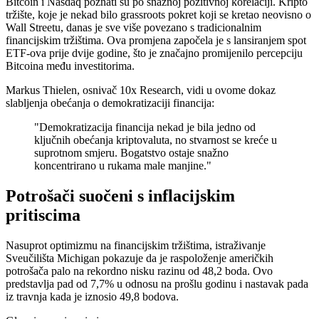
Bitcoin i Nasdaq poznati su po snažnoj pozitivnoj korelaciji. Kripto
tržište, koje je nekad bilo grassroots pokret koji se kretao neovisno o
Wall Streetu, danas je sve više povezano s tradicionalnim
financijskim tržištima. Ova promjena započela je s lansiranjem spot
ETF-ova prije dvije godine, što je značajno promijenilo percepciju
Bitcoina među investitorima.
Markus Thielen, osnivač 10x Research, vidi u ovome dokaz
slabljenja obećanja o demokratizaciji financija:
"Demokratizacija financija nekad je bila jedno od
ključnih obećanja kriptovaluta, no stvarnost se kreće u
suprotnom smjeru. Bogatstvo ostaje snažno
koncentrirano u rukama male manjine."
Potrošači suočeni s inflacijskim
pritiscima
Nasuprot optimizmu na financijskim tržištima, istraživanje
Sveučilišta Michigan pokazuje da je raspoloženje američkih
potrošača palo na rekordno nisku razinu od 48,2 boda. Ovo
predstavlja pad od 7,7% u odnosu na prošlu godinu i nastavak pada
iz travnja kada je iznosio 49,8 bodova.