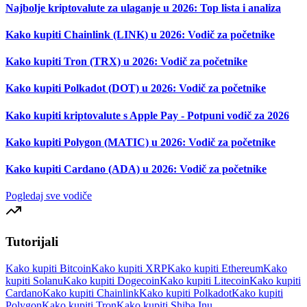
Najbolje kriptovalute za ulaganje u 2026: Top lista i analiza
Kako kupiti Chainlink (LINK) u 2026: Vodič za početnike
Kako kupiti Tron (TRX) u 2026: Vodič za početnike
Kako kupiti Polkadot (DOT) u 2026: Vodič za početnike
Kako kupiti kriptovalute s Apple Pay - Potpuni vodič za 2026
Kako kupiti Polygon (MATIC) u 2026: Vodič za početnike
Kako kupiti Cardano (ADA) u 2026: Vodič za početnike
Pogledaj sve vodiče
Tutorijali
Kako kupiti Bitcoin
Kako kupiti XRP
Kako kupiti Ethereum
Kako
kupiti Solanu
Kako kupiti Dogecoin
Kako kupiti Litecoin
Kako kupiti
Cardano
Kako kupiti Chainlink
Kako kupiti Polkadot
Kako kupiti
Polygon
Kako kupiti Tron
Kako kupiti Shiba Inu