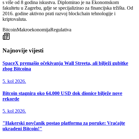
s više od 8 godina iskustva. Diplomirao je na Ekonomskom
fakultetu u Zagrebu, gdje se specijalizirao za financijska tržišta. Od
2016. godine aktivno prati razvoj blockchain tehnologije i
kriptovaluta.
Bitcoin
Makroekonomija
Regulativa
Najnovije vijesti
SpaceX premašio očekivanja Wall Streeta, ali bilježi gubitke
zbog Bitcoina
5. kol 2026.
Bitcoin stagnira oko 64.000 USD dok dionice bilježe nove
rekorde
5. kol 2026.
"Hakerski novčanik postao platforma za poruke: Vraćajte
ukradeni Bitcoin!"