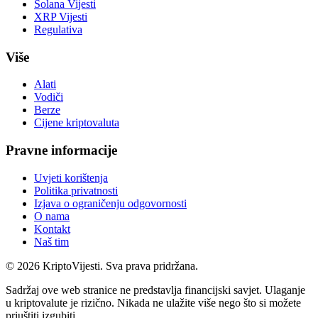
Solana Vijesti
XRP Vijesti
Regulativa
Više
Alati
Vodiči
Berze
Cijene kriptovaluta
Pravne informacije
Uvjeti korištenja
Politika privatnosti
Izjava o ograničenju odgovornosti
O nama
Kontakt
Naš tim
©
2026
KriptoVijesti. Sva prava pridržana.
Sadržaj ove web stranice ne predstavlja financijski savjet. Ulaganje
u kriptovalute je rizično. Nikada ne ulažite više nego što si možete
priuštiti izgubiti.