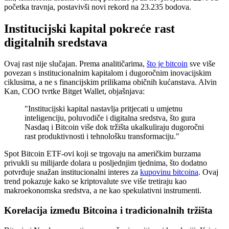
početka travnja, postavivši novi rekord na 23.235 bodova.
Institucijski kapital pokreće rast
digitalnih sredstava
Ovaj rast nije slučajan. Prema analitičarima,
što je bitcoin
sve više
povezan s institucionalnim kapitalom i dugoročnim inovacijskim
ciklusima, a ne s financijskim prilikama običnih kućanstava. Alvin
Kan, COO tvrtke Bitget Wallet, objašnjava:
"Institucijski kapital nastavlja pritjecati u umjetnu
inteligenciju, poluvodiče i digitalna sredstva, što gura
Nasdaq i Bitcoin više dok tržišta ukalkuliraju dugoročni
rast produktivnosti i tehnološku transformaciju."
Spot Bitcoin ETF-ovi koji se trgovaju na američkim burzama
privukli su milijarde dolara u posljednjim tjednima, što dodatno
potvrđuje snažan institucionalni interes za
kupovinu bitcoina
. Ovaj
trend pokazuje kako se kriptovalute sve više tretiraju kao
makroekonomska sredstva, a ne kao spekulativni instrumenti.
Korelacija između Bitcoina i tradicionalnih tržišta