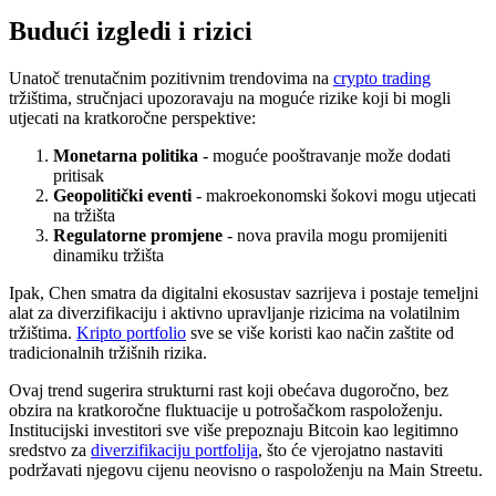
Budući izgledi i rizici
Unatoč trenutačnim pozitivnim trendovima na
crypto trading
tržištima, stručnjaci upozoravaju na moguće rizike koji bi mogli
utjecati na kratkoročne perspektive:
Monetarna politika
- moguće pooštravanje može dodati
pritisak
Geopolitički eventi
- makroekonomski šokovi mogu utjecati
na tržišta
Regulatorne promjene
- nova pravila mogu promijeniti
dinamiku tržišta
Ipak, Chen smatra da digitalni ekosustav sazrijeva i postaje temeljni
alat za diverzifikaciju i aktivno upravljanje rizicima na volatilnim
tržištima.
Kripto portfolio
sve se više koristi kao način zaštite od
tradicionalnih tržišnih rizika.
Ovaj trend sugerira strukturni rast koji obećava dugoročno, bez
obzira na kratkoročne fluktuacije u potrošačkom raspoloženju.
Institucijski investitori sve više prepoznaju Bitcoin kao legitimno
sredstvo za
diverzifikaciju portfolija
, što će vjerojatno nastaviti
podržavati njegovu cijenu neovisno o raspoloženju na Main Streetu.