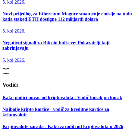
5. kol 2026.
Novi prijedlog za Ethereum: Moguće smanjenje emisije na nulu
kada staked ETH dostigne 112 milijardi dolara
5. kol 2026.
Negativni signali za Bitcoin bullseve: Pokazatelji koji
zabrinjavaju
5. kol 2026.
Vodiči
Kako podići novac od kriptovaluta - Vodič korak po korak
Najbolje kripto kartice - vodič za kreditne kartice za
kriptovalute
Kriptovalute zarada - Kako zaraditi od kriptovaluta u 2026