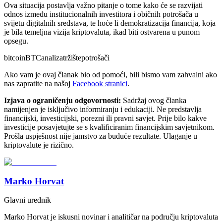
Ova situacija postavlja važno pitanje o tome kako će se razvijati
odnos između institucionalnih investitora i običnih potrošača u
svijetu digitalnih sredstava, te hoće li demokratizacija financija, koja
je bila temeljna vizija kriptovaluta, ikad biti ostvarena u punom
opsegu.
bitcoin
BTC
analiza
tržište
potrošači
Ako vam je ovaj članak bio od pomoći, bili bismo vam zahvalni ako
nas zapratite na našoj
Facebook stranici
.
Izjava o ograničenju odgovornosti:
Sadržaj ovog članka
namijenjen je isključivo informiranju i edukaciji. Ne predstavlja
financijski, investicijski, porezni ili pravni savjet. Prije bilo kakve
investicije posavjetujte se s kvalificiranim financijskim savjetnikom.
Prošla uspješnost nije jamstvo za buduće rezultate. Ulaganje u
kriptovalute je rizično.
Marko Horvat
Glavni urednik
Marko Horvat je iskusni novinar i analitičar na području kriptovaluta