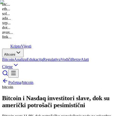
btc
...
eth
...
sol
...
ada
...
xrp
...
dot
...
avax
...
link
...
K
Kripto
Vijesti
Altcoini
Bitcoin
Analiza
Edukacija
Regulativa
Vodiči
Berze
Alati
Cijene
Početna
/
bitcoin
bitcoin
Bitcoin i Nasdaq investitori slave, dok su
američki potrošači pesimistični