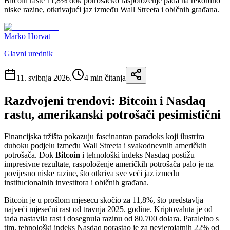
Bitcoin raste 11,8% dok potrošačko raspoloženje pada na rekordno
niske razine, otkrivajući jaz između Wall Streeta i običnih građana.
Marko Horvat
Glavni urednik
11. svibnja 2026.
4
min čitanja
Razdvojeni trendovi: Bitcoin i Nasdaq
rastu, amerikanski potrošači pesimistični
Financijska tržišta pokazuju fascinantan paradoks koji ilustrira
duboku podjelu između Wall Streeta i svakodnevnih američkih
potrošača. Dok
Bitcoin
i tehnološki indeks Nasdaq postižu
impresivne rezultate, raspoloženje američkih potrošača palo je na
povijesno niske razine, što otkriva sve veći jaz između
institucionalnih investitora i običnih građana.
Bitcoin je u prošlom mjesecu skočio za 11,8%, što predstavlja
najveći mjesečni rast od travnja 2025. godine. Kriptovaluta je od
tada nastavila rast i dosegnula razinu od 80.700 dolara. Paralelno s
tim, tehnološki indeks Nasdaq porastao je za nevjerojatnih 22% od