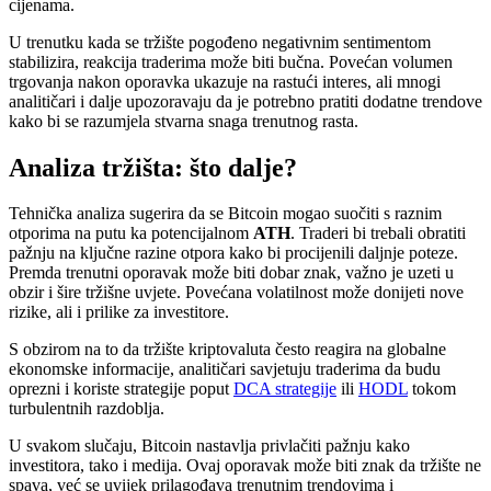
cijenama.
U trenutku kada se tržište pogođeno negativnim sentimentom
stabilizira, reakcija traderima može biti bučna. Povećan volumen
trgovanja nakon oporavka ukazuje na rastući interes, ali mnogi
analitičari i dalje upozoravaju da je potrebno pratiti dodatne trendove
kako bi se razumjela stvarna snaga trenutnog rasta.
Analiza tržišta: što dalje?
Tehnička analiza sugerira da se Bitcoin mogao suočiti s raznim
otporima na putu ka potencijalnom
ATH
. Traderi bi trebali obratiti
pažnju na ključne razine otpora kako bi procijenili daljnje poteze.
Premda trenutni oporavak može biti dobar znak, važno je uzeti u
obzir i šire tržišne uvjete. Povećana volatilnost može donijeti nove
rizike, ali i prilike za investitore.
S obzirom na to da tržište kriptovaluta često reagira na globalne
ekonomske informacije, analitičari savjetuju traderima da budu
oprezni i koriste strategije poput
DCA strategije
ili
HODL
tokom
turbulentnih razdoblja.
U svakom slučaju, Bitcoin nastavlja privlačiti pažnju kako
investitora, tako i medija. Ovaj oporavak može biti znak da tržište ne
spava, već se uvijek prilagođava trenutnim trendovima i