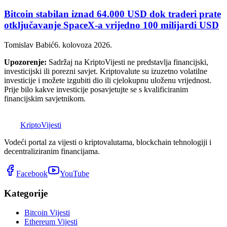
Bitcoin stabilan iznad 64.000 USD dok traderi prate
otključavanje SpaceX-a vrijedno 100 milijardi USD
Tomislav Babić
6. kolovoza 2026.
Upozorenje:
Sadržaj na KriptoVijesti ne predstavlja financijski,
investicijski ili porezni savjet. Kriptovalute su izuzetno volatilne
investicije i možete izgubiti dio ili cjelokupnu uloženu vrijednost.
Prije bilo kakve investicije posavjetujte se s kvalificiranim
financijskim savjetnikom.
K
Kripto
Vijesti
Vodeći portal za vijesti o kriptovalutama, blockchain tehnologiji i
decentraliziranim financijama.
Facebook
YouTube
Kategorije
Bitcoin Vijesti
Ethereum Vijesti