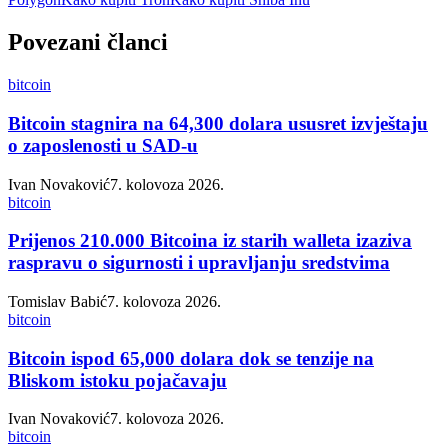
Povezani članci
bitcoin
Bitcoin stagnira na 64,300 dolara ususret izvještaju
o zaposlenosti u SAD-u
Ivan Novaković
7. kolovoza 2026.
bitcoin
Prijenos 210.000 Bitcoina iz starih walleta izaziva
raspravu o sigurnosti i upravljanju sredstvima
Tomislav Babić
7. kolovoza 2026.
bitcoin
Bitcoin ispod 65,000 dolara dok se tenzije na
Bliskom istoku pojačavaju
Ivan Novaković
7. kolovoza 2026.
bitcoin