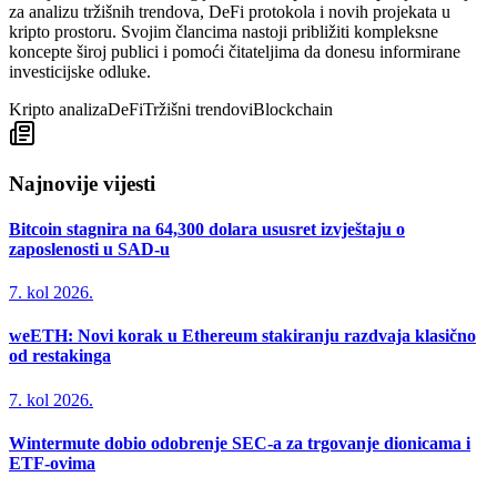
za analizu tržišnih trendova, DeFi protokola i novih projekata u
kripto prostoru. Svojim člancima nastoji približiti kompleksne
koncepte široj publici i pomoći čitateljima da donesu informirane
investicijske odluke.
Kripto analiza
DeFi
Tržišni trendovi
Blockchain
Najnovije vijesti
Bitcoin stagnira na 64,300 dolara ususret izvještaju o
zaposlenosti u SAD-u
7. kol 2026.
weETH: Novi korak u Ethereum stakiranju razdvaja klasično
od restakinga
7. kol 2026.
Wintermute dobio odobrenje SEC-a za trgovanje dionicama i
ETF-ovima