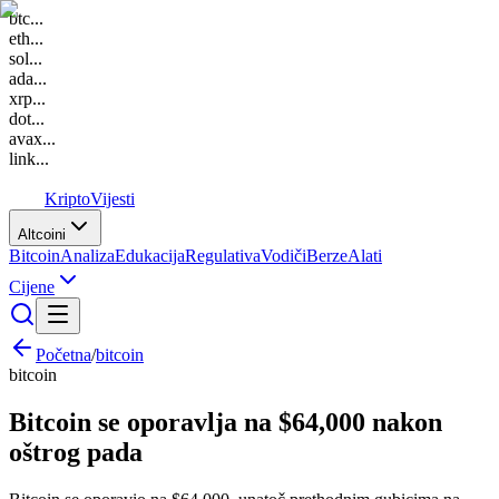
btc
...
eth
...
sol
...
ada
...
xrp
...
dot
...
avax
...
link
...
K
Kripto
Vijesti
Altcoini
Bitcoin
Analiza
Edukacija
Regulativa
Vodiči
Berze
Alati
Cijene
Početna
/
bitcoin
bitcoin
Bitcoin se oporavlja na $64,000 nakon
oštrog pada