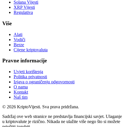
Solana Vijesti
XRP Vijesti
Regulativa
Više
Alati
Vodiči
Berze
Cijene kriptovaluta
Pravne informacije
Uvjeti korištenja
Politika privatnosti
Izjava o ograničenju odgovornosti
O nama
Kontakt
Naš tim
©
2026
KriptoVijesti. Sva prava pridržana.
Sadržaj ove web stranice ne predstavlja financijski savjet. Ulaganje
u kriptovalute je rizično. Nikada ne ulažite više nego što si možete
priuštiti izgubiti.