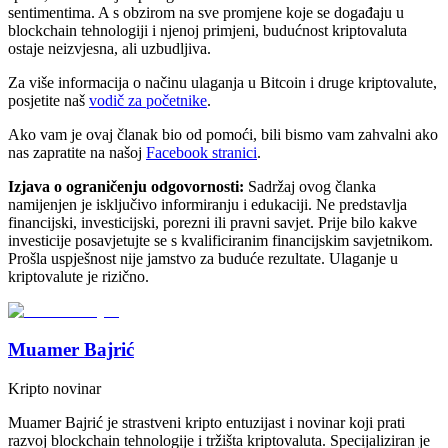
sentimentima. A s obzirom na sve promjene koje se događaju u
blockchain tehnologiji i njenoj primjeni, budućnost kriptovaluta
ostaje neizvjesna, ali uzbudljiva.
Za više informacija o načinu ulaganja u Bitcoin i druge kriptovalute,
posjetite naš
vodič za početnike
.
Ako vam je ovaj članak bio od pomoći, bili bismo vam zahvalni ako
nas zapratite na našoj
Facebook stranici
.
Izjava o ograničenju odgovornosti:
Sadržaj ovog članka
namijenjen je isključivo informiranju i edukaciji. Ne predstavlja
financijski, investicijski, porezni ili pravni savjet. Prije bilo kakve
investicije posavjetujte se s kvalificiranim financijskim savjetnikom.
Prošla uspješnost nije jamstvo za buduće rezultate. Ulaganje u
kriptovalute je rizično.
Muamer Bajrić
Kripto novinar
Muamer Bajrić je strastveni kripto entuzijast i novinar koji prati
razvoj blockchain tehnologije i tržišta kriptovaluta. Specijaliziran je