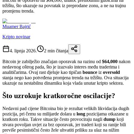
Bitcoin se oporavio na $64,000, unatoč prethodnim gubicima na
tržištu, što ukazuje na povratak iz preprodane zonu, a ne na trajnu
promjenu trenda.
Muamer Bajrić
Kripto novinar
4. lipnja 2026.
2
min čitanja
Bitcoin je zabilježio značajan oporavak na razinu od
$64,000
nakon
nedavnog oštrog pada, što je izazvalo interes među traderima i
analitičarima. Ovaj rast djeluje kao tipičan
bounce
iz
oversold
stanja nego kao potvrđena promjena trenda na tržištu. Ova situacija
ukazuje na nestabilnu dinamiku koja vlada unutar kripto sektora.
Što uzrokuje kratkoročne oscilacije?
Nedavni pad cijene Bitcoina bio je rezultat velikih likvidacija dugih
pozicija, pri čemu su milijarde dolara u
long
pozicijama otkazane u
kratkom roku. Takve situacije često provociraju nagli
dump
koji
stvara povoljan uvjet za brz oporavak, jer traderi koji su ranije bili
previše pesimistični često žele uhvatiti priliku za ulaz na nižim