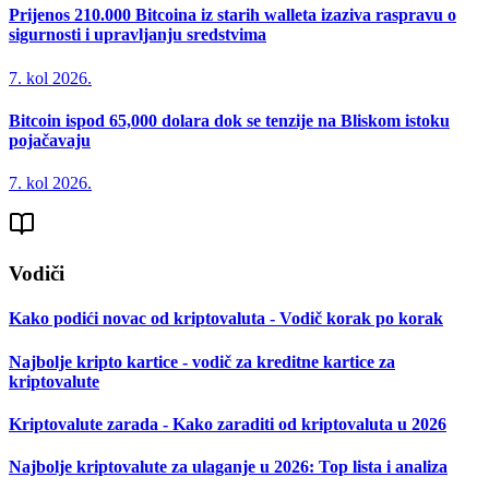
Prijenos 210.000 Bitcoina iz starih walleta izaziva raspravu o
sigurnosti i upravljanju sredstvima
7. kol 2026.
Bitcoin ispod 65,000 dolara dok se tenzije na Bliskom istoku
pojačavaju
7. kol 2026.
Vodiči
Kako podići novac od kriptovaluta - Vodič korak po korak
Najbolje kripto kartice - vodič za kreditne kartice za
kriptovalute
Kriptovalute zarada - Kako zaraditi od kriptovaluta u 2026
Najbolje kriptovalute za ulaganje u 2026: Top lista i analiza