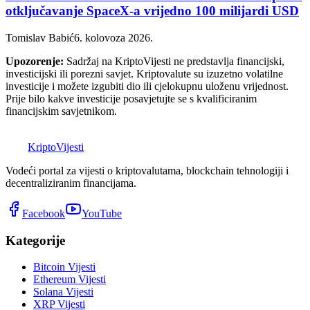
otključavanje SpaceX-a vrijedno 100 milijardi USD
Tomislav Babić
6. kolovoza 2026.
Upozorenje:
Sadržaj na KriptoVijesti ne predstavlja financijski,
investicijski ili porezni savjet. Kriptovalute su izuzetno volatilne
investicije i možete izgubiti dio ili cjelokupnu uloženu vrijednost.
Prije bilo kakve investicije posavjetujte se s kvalificiranim
financijskim savjetnikom.
K
Kripto
Vijesti
Vodeći portal za vijesti o kriptovalutama, blockchain tehnologiji i
decentraliziranim financijama.
Facebook
YouTube
Kategorije
Bitcoin Vijesti
Ethereum Vijesti
Solana Vijesti
XRP Vijesti