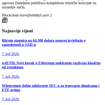
ugovora čitateljima približava kompleksne tehničke koncepte na
razumljiv način.
Blockchain razvoj
Solidity
Layer 2
Najnovije vijesti
Bitcoin stagnira na 64,300 dolara ususret izvještaju o
zaposlenosti u SAD-u
7. kol 2026.
weETH: Novi korak u Ethereum stakiranju razdvaja klasično
od restakinga
7. kol 2026.
Wintermute dobio odobrenje SEC-a za trgovanje dionicama i
ETF-ovima
7. kol 2026.