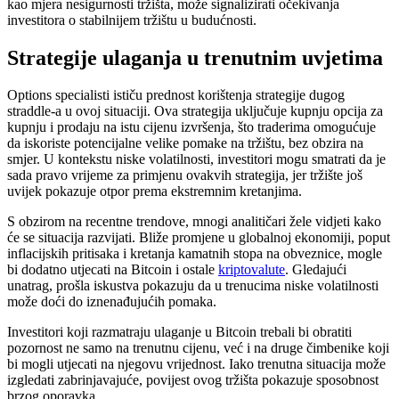
kao mjera nesigurnosti tržišta, može signalizirati očekivanja
investitora o stabilnijem tržištu u budućnosti.
Strategije ulaganja u trenutnim uvjetima
Options specialisti ističu prednost korištenja strategije dugog
straddle-a u ovoj situaciji. Ova strategija uključuje kupnju opcija za
kupnju i prodaju na istu cijenu izvršenja, što traderima omogućuje
da iskoriste potencijalne velike pomake na tržištu, bez obzira na
smjer. U kontekstu niske volatilnosti, investitori mogu smatrati da je
sada pravo vrijeme za primjenu ovakvih strategija, jer tržište još
uvijek pokazuje otpor prema ekstremnim kretanjima.
S obzirom na recentne trendove, mnogi analitičari žele vidjeti kako
će se situacija razvijati. Bliže promjene u globalnoj ekonomiji, poput
inflacijskih pritisaka i kretanja kamatnih stopa na obveznice, mogle
bi dodatno utjecati na Bitcoin i ostale
kriptovalute
. Gledajući
unatrag, prošla iskustva pokazuju da u trenucima niske volatilnosti
može doći do iznenađujućih pomaka.
Investitori koji razmatraju ulaganje u Bitcoin trebali bi obratiti
pozornost ne samo na trenutnu cijenu, već i na druge čimbenike koji
bi mogli utjecati na njegovu vrijednost. Iako trenutna situacija može
izgledati zabrinjavajuće, povijest ovog tržišta pokazuje sposobnost
brzog oporavka.