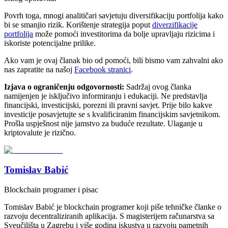
Povrh toga, mnogi analitičari savjetuju diversifikaciju portfolija kako
bi se smanjio rizik. Korištenje strategija poput
diverzifikacije
portfolija
može pomoći investitorima da bolje upravljaju rizicima i
iskoriste potencijalne prilike.
Ako vam je ovaj članak bio od pomoći, bili bismo vam zahvalni ako
nas zapratite na našoj
Facebook stranici
.
Izjava o ograničenju odgovornosti:
Sadržaj ovog članka
namijenjen je isključivo informiranju i edukaciji. Ne predstavlja
financijski, investicijski, porezni ili pravni savjet. Prije bilo kakve
investicije posavjetujte se s kvalificiranim financijskim savjetnikom.
Prošla uspješnost nije jamstvo za buduće rezultate. Ulaganje u
kriptovalute je rizično.
Tomislav Babić
Blockchain programer i pisac
Tomislav Babić je blockchain programer koji piše tehničke članke o
razvoju decentraliziranih aplikacija. S magisterijem računarstva sa
Sveučilišta u Zagrebu i više godina iskustva u razvoju pametnih