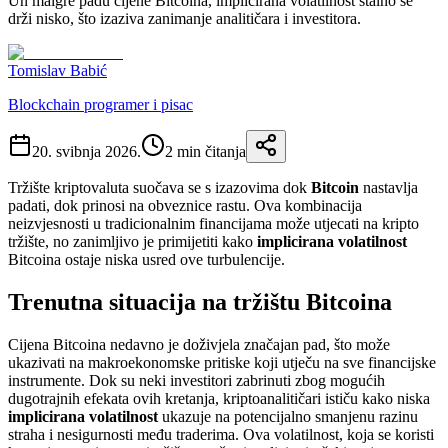
Un malgré padu cijene Bitcoina, implicirana volatilnost stalno se
drži nisko, što izaziva zanimanje analitičara i investitora.
Tomislav Babić
Blockchain programer i pisac
20. svibnja 2026.
2
min čitanja
Tržište kriptovaluta suočava se s izazovima dok
Bitcoin
nastavlja
padati, dok prinosi na obveznice rastu. Ova kombinacija
neizvjesnosti u tradicionalnim financijama može utjecati na kripto
tržište, no zanimljivo je primijetiti kako
implicirana volatilnost
Bitcoina ostaje niska usred ove turbulencije.
Trenutna situacija na tržištu Bitcoina
Cijena Bitcoina nedavno je doživjela značajan pad, što može
ukazivati na makroekonomske pritiske koji utječu na sve financijske
instrumente. Dok su neki investitori zabrinuti zbog mogućih
dugotrajnih efekata ovih kretanja, kriptoanalitičari ističu kako niska
implicirana volatilnost
ukazuje na potencijalno smanjenu razinu
straha i nesigurnosti među traderima. Ova volatilnost, koja se koristi