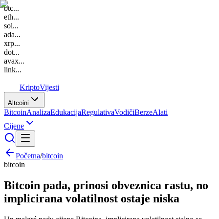
btc
...
eth
...
sol
...
ada
...
xrp
...
dot
...
avax
...
link
...
K
Kripto
Vijesti
Altcoini
Bitcoin
Analiza
Edukacija
Regulativa
Vodiči
Berze
Alati
Cijene
Početna
/
bitcoin
bitcoin
Bitcoin pada, prinosi obveznica rastu, no
implicirana volatilnost ostaje niska