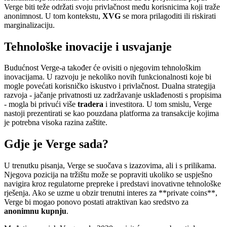
Verge biti teže održati svoju privlačnost među korisnicima koji traže
anonimnost. U tom kontekstu,
XVG
se mora prilagoditi ili riskirati
marginalizaciju.
Tehnološke inovacije i usvajanje
Budućnost Verge-a također će ovisiti o njegovim tehnološkim
inovacijama. U razvoju je nekoliko novih funkcionalnosti koje bi
mogle povećati korisničko iskustvo i privlačnost. Dualna strategija
razvoja - jačanje privatnosti uz zadržavanje usklađenosti s propisima
- mogla bi privući više
tradera
i investitora. U tom smislu, Verge
nastoji prezentirati se kao pouzdana platforma za transakcije kojima
je potrebna visoka razina zaštite.
Gdje je Verge sada?
U trenutku pisanja, Verge se suočava s izazovima, ali i s prilikama.
Njegova pozicija na tržištu može se popraviti ukoliko se uspješno
navigira kroz regulatorne prepreke i predstavi inovativne tehnološke
rješenja. Ako se uzme u obzir trenutni interes za **private coins**,
Verge bi mogao ponovo postati atraktivan kao sredstvo za
anonimnu kupnju
.