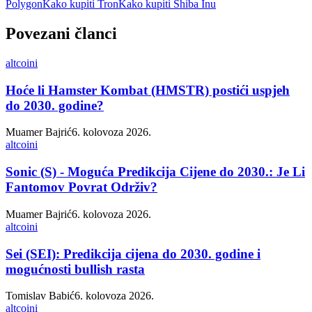
Polygon
Kako kupiti Tron
Kako kupiti Shiba Inu
Povezani članci
altcoini
Hoće li Hamster Kombat (HMSTR) postići uspjeh
do 2030. godine?
Muamer Bajrić
6. kolovoza 2026.
altcoini
Sonic (S) - Moguća Predikcija Cijene do 2030.: Je Li
Fantomov Povrat Održiv?
Muamer Bajrić
6. kolovoza 2026.
altcoini
Sei (SEI): Predikcija cijena do 2030. godine i
mogućnosti bullish rasta
Tomislav Babić
6. kolovoza 2026.
altcoini