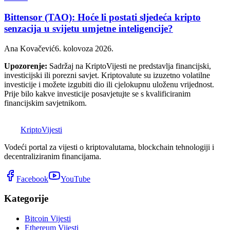
Bittensor (TAO): Hoće li postati sljedeća kripto
senzacija u svijetu umjetne inteligencije?
Ana Kovačević
6. kolovoza 2026.
Upozorenje:
Sadržaj na KriptoVijesti ne predstavlja financijski,
investicijski ili porezni savjet. Kriptovalute su izuzetno volatilne
investicije i možete izgubiti dio ili cjelokupnu uloženu vrijednost.
Prije bilo kakve investicije posavjetujte se s kvalificiranim
financijskim savjetnikom.
K
Kripto
Vijesti
Vodeći portal za vijesti o kriptovalutama, blockchain tehnologiji i
decentraliziranim financijama.
Facebook
YouTube
Kategorije
Bitcoin Vijesti
Ethereum Vijesti