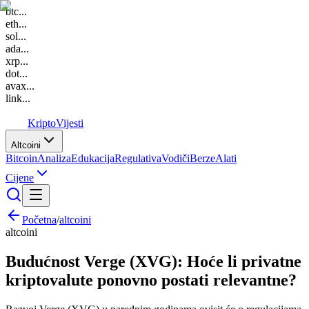
btc
...
eth
...
sol
...
ada
...
xrp
...
dot
...
avax
...
link
...
K
Kripto
Vijesti
Altcoini
Bitcoin
Analiza
Edukacija
Regulativa
Vodiči
Berze
Alati
Cijene
Početna
/
altcoini
altcoini
Budućnost Verge (XVG): Hoće li privatne
kriptovalute ponovno postati relevantne?