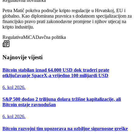
Regulativna novinarka
Petra Matić pokriva područje kripto regulacije u Hrvatskoj, EU i
globalno. Kao diplomirana pravnica s dodatnom specijalizacijom za
financijsko pravo prati zakonodavne promjene i njihov utjecaj na
kripto industriju.
Regulativa
MiCA
Davčna politika
Najnovije vijesti
Bitcoin stabilan iznad 64.000 USD dok traderi prate
otključavanje SpaceX-a vrijedno 100 milijardi USD
6. kol 2026.
S&P 500 dodao 2 trilijuna dolara tržišne kapitalizacije, ali
Bitcoin ostaje ravnodušan
6. kol 2026.
Bitcoin razvojni tim upozorava na ozbiljne sigurnosne greške