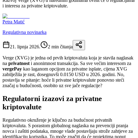
Razvoj Verge (XVG) u narednim godinama ovisit će o regulacijama
i interesu za privatne kriptovalute.
Petra Matić
Regulativna novinarka
21. lipnja 2026.
2
min čitanja
Verge (XVG) je jedna od prvih kriptovaluta koja je stavila naglasak
na
privatnost
i anonimnost transakcija. Sa sve većim interesom za
vergePay
kao laganom opcijom za privatne isplate, cijena XVG
zabilježila je rast, dosegnuvši 0.0150 USD u 2026. godini. No,
postavlja se pitanje: hoće li privatne kriptovalute ponovno steći
značaj u budućnosti, osobito uz sve jače regulacije?
Regulatorni izazovi za privatne
kriptovalute
Regulativno okruženje je ključno za budućnost privatnih
kriptovaluta. S porastom globalnog naglaska na prevenciji pranja
novca i zaštiti podataka, mnoge vlade postavljaju strože zahtjeve za
identifikaciju korisnika. To može značiti da će projektima poput