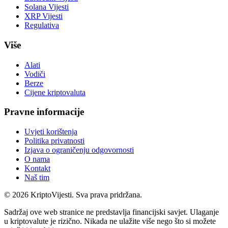
Solana Vijesti
XRP Vijesti
Regulativa
Više
Alati
Vodiči
Berze
Cijene kriptovaluta
Pravne informacije
Uvjeti korištenja
Politika privatnosti
Izjava o ograničenju odgovornosti
O nama
Kontakt
Naš tim
©
2026
KriptoVijesti. Sva prava pridržana.
Sadržaj ove web stranice ne predstavlja financijski savjet. Ulaganje
u kriptovalute je rizično. Nikada ne ulažite više nego što si možete