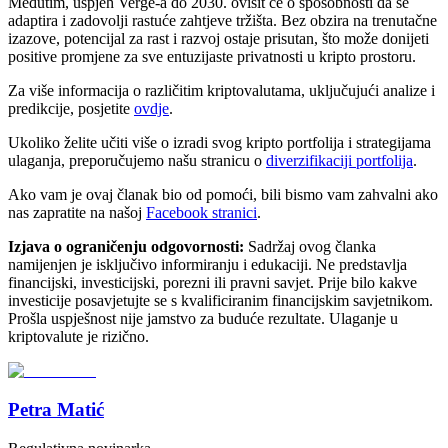
Međutim, uspjeh Verge-a do 2030. ovisit će o sposobnosti da se
adaptira i zadovolji rastuće zahtjeve tržišta. Bez obzira na trenutačne
izazove, potencijal za rast i razvoj ostaje prisutan, što može donijeti
positive promjene za sve entuzijaste privatnosti u kripto prostoru.
Za više informacija o različitim kriptovalutama, uključujući analize i
predikcije, posjetite
ovdje
.
Ukoliko želite učiti više o izradi svog kripto portfolija i strategijama
ulaganja, preporučujemo našu stranicu o
diverzifikaciji portfolija
.
Ako vam je ovaj članak bio od pomoći, bili bismo vam zahvalni ako
nas zapratite na našoj
Facebook stranici
.
Izjava o ograničenju odgovornosti:
Sadržaj ovog članka
namijenjen je isključivo informiranju i edukaciji. Ne predstavlja
financijski, investicijski, porezni ili pravni savjet. Prije bilo kakve
investicije posavjetujte se s kvalificiranim financijskim savjetnikom.
Prošla uspješnost nije jamstvo za buduće rezultate. Ulaganje u
kriptovalute je rizično.
Petra Matić