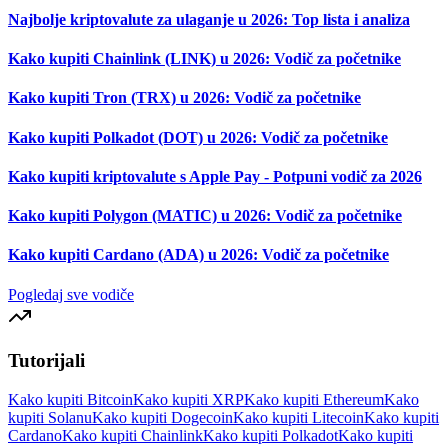
Najbolje kriptovalute za ulaganje u 2026: Top lista i analiza
Kako kupiti Chainlink (LINK) u 2026: Vodič za početnike
Kako kupiti Tron (TRX) u 2026: Vodič za početnike
Kako kupiti Polkadot (DOT) u 2026: Vodič za početnike
Kako kupiti kriptovalute s Apple Pay - Potpuni vodič za 2026
Kako kupiti Polygon (MATIC) u 2026: Vodič za početnike
Kako kupiti Cardano (ADA) u 2026: Vodič za početnike
Pogledaj sve vodiče
Tutorijali
Kako kupiti Bitcoin
Kako kupiti XRP
Kako kupiti Ethereum
Kako
kupiti Solanu
Kako kupiti Dogecoin
Kako kupiti Litecoin
Kako kupiti
Cardano
Kako kupiti Chainlink
Kako kupiti Polkadot
Kako kupiti