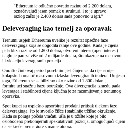
"Ethereum je odlučno povratio razinu od 2.200 dolara,
označavajući jasan pomak u strukturi, i to je upravo
razlog zašto je 2.400 dolara sada ponovno u igri."
Deleveraging kao temelj za oporavak
Trenutni uspjeh Ethereuma uvelike je rezultat opsežne faze
deleveraginga koja se dogodila ranije ove godine. Kada je cijena
pala blizu razine od 1.800 dolara, otvoreni interes (open interest)
naglo je pao za više od 2 milijarde dolara, što ukazuje na masovnu
likvidaciju leveragiranih pozicija.
Ono što čini ovaj period posebnim jest činjenica da cijena nije
kolapsirala unatoč masovnom izlasku leveragiranih tradera. Umjesto
toga, Ethereum se stabilizirao oko razine od 1.800 dolara,
formirajući snažnu bazu potražnje. Ova divergencija između pada
leveragea i stabilnosti cijene ključna je za razumijevanje trenutnog
oporavka.
Spot kupci su uspješno apsorbirati prodajni pritisak tijekom faze
deleveraginga, što je stvorilo čišće i stabilnije tržišno okruženje.
Kada se poluga počela vraćati, ušla je u tržište koje je bilo
oslobođeno prekomjernih spekulativnih pozicija, omogućujući cijeni
da se kreće prema gore s manje otpora.