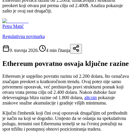
Ethereum povraća razinu od 2.200$, označavajući strukturni
preokret koji otvara put prema cilju od 2.400$. Analiza pokazuje
zašto je ovaj rast drugačiji.
Petra Matić
Regulativna novinarka
9. travnja 2026.
4
min čitanja
Ethereum povratno osvaja ključne razine
Ethereum je uspješno povratio razinu od 2.200 dolara, što označava
značajan preokret u kratkoročnom trendu. Ovaj potez nije samo
privremeni oporavak, već predstavlja pravi strukturni pomak koji
otvara vrata prema cilju od 2.400 dolara. Nakon duboke faze
deleveraginga blizu razine od 1.800 dolara,
altcoin
pokazuje
znakove snažne akumulacije i gradnje višjih minimuma.
Ključni čimbenik koji čini ovaj oporavak drugačijim od prethodnih
je način na koji se dogodio. Umjesto da se oslanja na spekulativnu
polugu, trenutni rast Ethereuma temelji se na čvrstoj potražnji na
spot tržištu i postupnoj obnovi pozicioniranja tradera.