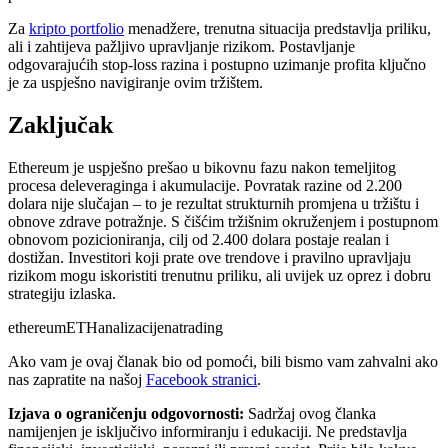
Za
kripto portfolio
menadžere, trenutna situacija predstavlja priliku,
ali i zahtijeva pažljivo upravljanje rizikom. Postavljanje
odgovarajućih stop-loss razina i postupno uzimanje profita ključno
je za uspješno navigiranje ovim tržištem.
Zaključak
Ethereum je uspješno prešao u bikovnu fazu nakon temeljitog
procesa deleveraginga i akumulacije. Povratak razine od 2.200
dolara nije slučajan – to je rezultat strukturnih promjena u tržištu i
obnove zdrave potražnje. S čišćim tržišnim okruženjem i postupnom
obnovom pozicioniranja, cilj od 2.400 dolara postaje realan i
dostižan. Investitori koji prate ove trendove i pravilno upravljaju
rizikom mogu iskoristiti trenutnu priliku, ali uvijek uz oprez i dobru
strategiju izlaska.
ethereum
ETH
analiza
cijena
trading
Ako vam je ovaj članak bio od pomoći, bili bismo vam zahvalni ako
nas zapratite na našoj
Facebook stranici
.
Izjava o ograničenju odgovornosti:
Sadržaj ovog članka
namijenjen je isključivo informiranju i edukaciji. Ne predstavlja