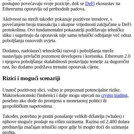
postupno povećavaju svoje pozicije, dok se
DeFi
ekosustav na
Ethereumu oporavlja od prethodnih padova.
Aktivnost na mreži također pokazuje pozitivne trendove, s
povećanjem broja transakcija i ukupne vrijednosti zaključane u DeFi
protokolima. Ovi fundamentalni pokazatelji podržavaju tehničku
sliku i sugeriraju da oporavak nije samo tehnički odbijanje već odraz
poboljšanja osnovnih uvjeta.
Dodatno, nadolazeći tehnološki razvoji i poboljšanja mreže
nastavljaju privlačiti pozornost developera i korisnika. Ethereum 2.0
i njegova poboljšanja skalabilnosti postavljaju temelje za dugoročni
rast, što dodatno podržava trenutni oporavak cijene.
Rizici i mogući scenariji
Unatoč pozitivnoj slici, važno je prepoznati potencijalne rizike.
Makroekonomski čimbenici i dalje mogu utjecati na
crypto trading
,
posebno ako dođe do promjena u monetarnoj politici ili
geopolitičkim napetostima.
Također, potrebno je pratiti ponašanje velikih držatelja (whales) i
njihove moguće prodaje na višim razinama. Razina od 2.400 dolara
predstavlja značajan tehnički otpor gdje bi moglo doći do uzimanja
profita.