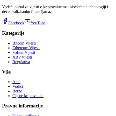
Vodeći portal za vijesti o kriptovalutama, blockchain tehnologiji i
decentraliziranim financijama.
Facebook
YouTube
Kategorije
Bitcoin Vijesti
Ethereum Vijesti
Solana Vijesti
XRP Vijesti
Regulativa
Više
Alati
Vodiči
Berze
Cijene kriptovaluta
Pravne informacije
Uvjeti korištenja