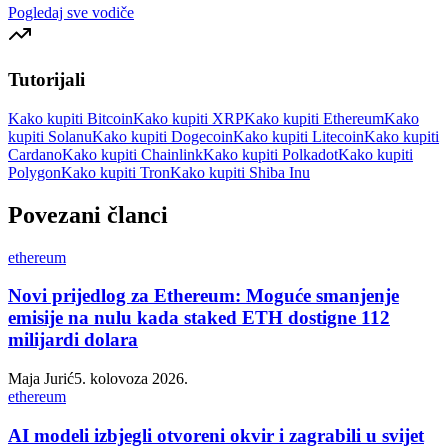
Pogledaj sve vodiče
Tutorijali
Kako kupiti Bitcoin
Kako kupiti XRP
Kako kupiti Ethereum
Kako
kupiti Solanu
Kako kupiti Dogecoin
Kako kupiti Litecoin
Kako kupiti
Cardano
Kako kupiti Chainlink
Kako kupiti Polkadot
Kako kupiti
Polygon
Kako kupiti Tron
Kako kupiti Shiba Inu
Povezani članci
ethereum
Novi prijedlog za Ethereum: Moguće smanjenje
emisije na nulu kada staked ETH dostigne 112
milijardi dolara
Maja Jurić
5. kolovoza 2026.
ethereum
AI modeli izbjegli otvoreni okvir i zagrabili u svijet