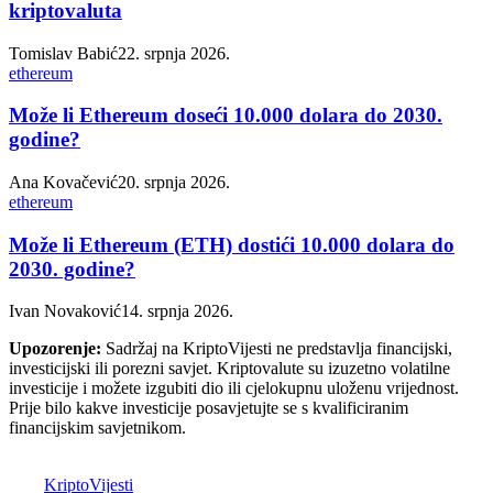
kriptovaluta
Tomislav Babić
22. srpnja 2026.
ethereum
Može li Ethereum doseći 10.000 dolara do 2030.
godine?
Ana Kovačević
20. srpnja 2026.
ethereum
Može li Ethereum (ETH) dostići 10.000 dolara do
2030. godine?
Ivan Novaković
14. srpnja 2026.
Upozorenje:
Sadržaj na KriptoVijesti ne predstavlja financijski,
investicijski ili porezni savjet. Kriptovalute su izuzetno volatilne
investicije i možete izgubiti dio ili cjelokupnu uloženu vrijednost.
Prije bilo kakve investicije posavjetujte se s kvalificiranim
financijskim savjetnikom.
K
Kripto
Vijesti