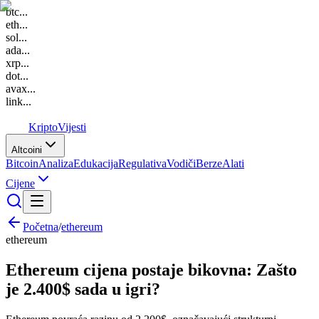
btc
...
eth
...
sol
...
ada
...
xrp
...
dot
...
avax
...
link
...
K
Kripto
Vijesti
Altcoini
Bitcoin
Analiza
Edukacija
Regulativa
Vodiči
Berze
Alati
Cijene
Početna
/
ethereum
ethereum
Ethereum cijena postaje bikovna: Zašto
je 2.400$ sada u igri?