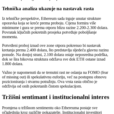
Tehnička analiza ukazuje na nastavak rasta
Iz tehničke perspektive, Ethereum sada trguje unutar strukture
oporavka koja se kreće prema proboju. Cijena formira više
minimume i gura se prema otporu blizu razine 2.200-2.300 dolara.
Povratak ključnih pokretnih prosjeka potvrđuje poboljšanje
momenta.
Potvrđeni proboj iznad ove zone otpora pokrenuo bi nastavak
kretanja prema 2.400 dolara, što predstavlja sljedeću glavnu razinu
ponude. Na donjoj strani, 2.100 dolara ostaje neposredna podrška,
dok se šira bikovna struktura održava sve dok ETH ostane iznad
1.800 dolara.
Važno je napomenuti da se trenutni rast ne oslanja na FOMO (fear
of missing out) ili spekulativnu euforiju, već na postupnu obnovu
pozicioniranja i stvarnu potražnju. Ova vrsta rasta obično je
održivija od onih pokretanih čistom spekulacijom.
Tržišni sentimant i institucionalni interes
Promjena u tržišnom sentimentu oko Ethereuma postaje sve
očiglednija kroz različite pokazatelje. Institucionalni investitori