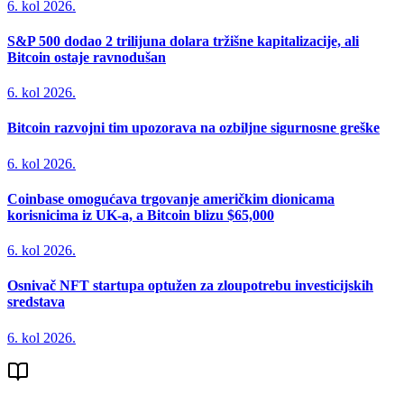
6. kol 2026.
S&P 500 dodao 2 trilijuna dolara tržišne kapitalizacije, ali
Bitcoin ostaje ravnodušan
6. kol 2026.
Bitcoin razvojni tim upozorava na ozbiljne sigurnosne greške
6. kol 2026.
Coinbase omogućava trgovanje američkim dionicama
korisnicima iz UK-a, a Bitcoin blizu $65,000
6. kol 2026.
Osnivač NFT startupa optužen za zloupotrebu investicijskih
sredstava
6. kol 2026.