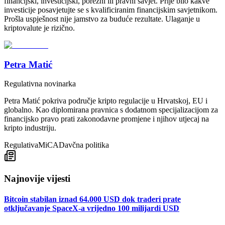
financijski, investicijski, porezni ili pravni savjet. Prije bilo kakve
investicije posavjetujte se s kvalificiranim financijskim savjetnikom.
Prošla uspješnost nije jamstvo za buduće rezultate. Ulaganje u
kriptovalute je rizično.
Petra Matić
Regulativna novinarka
Petra Matić pokriva područje kripto regulacije u Hrvatskoj, EU i
globalno. Kao diplomirana pravnica s dodatnom specijalizacijom za
financijsko pravo prati zakonodavne promjene i njihov utjecaj na
kripto industriju.
Regulativa
MiCA
Davčna politika
Najnovije vijesti
Bitcoin stabilan iznad 64.000 USD dok traderi prate
otključavanje SpaceX-a vrijedno 100 milijardi USD