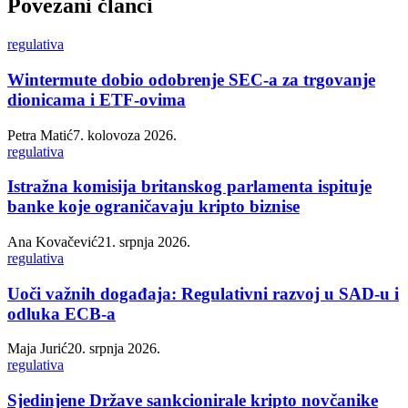
Povezani članci
regulativa
Wintermute dobio odobrenje SEC-a za trgovanje
dionicama i ETF-ovima
Petra Matić
7. kolovoza 2026.
regulativa
Istražna komisija britanskog parlamenta ispituje
banke koje ograničavaju kripto biznise
Ana Kovačević
21. srpnja 2026.
regulativa
Uoči važnih događaja: Regulativni razvoj u SAD-u i
odluka ECB-a
Maja Jurić
20. srpnja 2026.
regulativa
Sjedinjene Države sankcionirale kripto novčanike