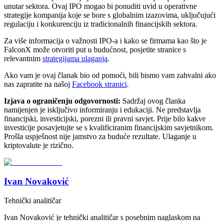
unutar sektora. Ovaj IPO mogao bi ponuditi uvid u operativne
strategije kompanija koje se bore s globalnim izazovima, uključujući
regulaciju i konkurenciju iz tradicionalnih financijskih sektora.
Za više informacija o važnosti IPO-a i kako se firmama kao što je
FalconX može otvoriti put u budućnost, posjetite stranice s
relevantnim
strategijama ulaganja
.
Ako vam je ovaj članak bio od pomoći, bili bismo vam zahvalni ako
nas zapratite na našoj
Facebook stranici
.
Izjava o ograničenju odgovornosti:
Sadržaj ovog članka
namijenjen je isključivo informiranju i edukaciji. Ne predstavlja
financijski, investicijski, porezni ili pravni savjet. Prije bilo kakve
investicije posavjetujte se s kvalificiranim financijskim savjetnikom.
Prošla uspješnost nije jamstvo za buduće rezultate. Ulaganje u
kriptovalute je rizično.
Ivan Novaković
Tehnički analitičar
Ivan Novaković je tehnički analitičar s posebnim naglaskom na