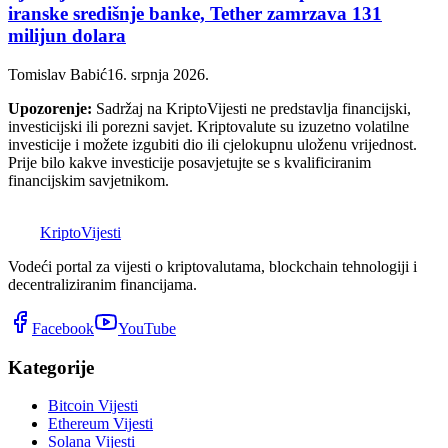
iranske središnje banke, Tether zamrzava 131
milijun dolara
Tomislav Babić
16. srpnja 2026.
Upozorenje:
Sadržaj na KriptoVijesti ne predstavlja financijski,
investicijski ili porezni savjet. Kriptovalute su izuzetno volatilne
investicije i možete izgubiti dio ili cjelokupnu uloženu vrijednost.
Prije bilo kakve investicije posavjetujte se s kvalificiranim
financijskim savjetnikom.
K
Kripto
Vijesti
Vodeći portal za vijesti o kriptovalutama, blockchain tehnologiji i
decentraliziranim financijama.
Facebook
YouTube
Kategorije
Bitcoin Vijesti
Ethereum Vijesti
Solana Vijesti