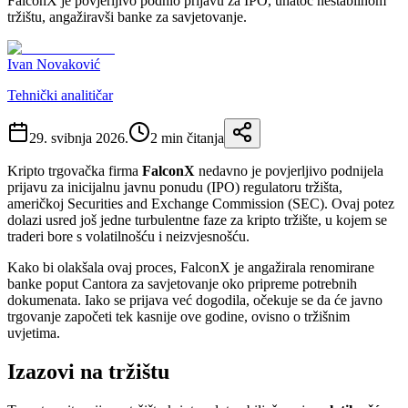
FalconX je povjerljivo podnio prijavu za IPO, unatoč nestabilnom
tržištu, angažiravši banke za savjetovanje.
Ivan Novaković
Tehnički analitičar
29. svibnja 2026.
2
min čitanja
Kripto trgovačka firma
FalconX
nedavno je povjerljivo podnijela
prijavu za inicijalnu javnu ponudu (IPO) regulatoru tržišta,
američkoj Securities and Exchange Commission (SEC). Ovaj potez
dolazi usred još jedne turbulentne faze za kripto tržište, u kojem se
traderi bore s volatilnošću i neizvjesnošću.
Kako bi olakšala ovaj proces, FalconX je angažirala renomirane
banke poput Cantora za savjetovanje oko pripreme potrebnih
dokumenata. Iako se prijava već dogodila, očekuje se da će javno
trgovanje započeti tek kasnije ove godine, ovisno o tržišnim
uvjetima.
Izazovi na tržištu