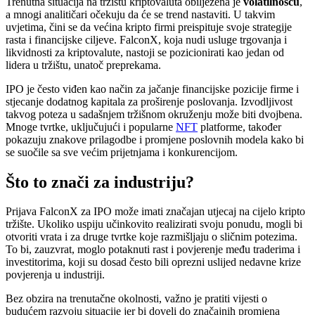
Trenutna situacija na tržištu kriptovaluta obilježena je
volatilnošću
,
a mnogi analitičari očekuju da će se trend nastaviti. U takvim
uvjetima, čini se da većina kripto firmi preispituje svoje strategije
rasta i financijske ciljeve. FalconX, koja nudi usluge trgovanja i
likvidnosti za kriptovalute, nastoji se pozicionirati kao jedan od
lidera u tržištu, unatoč preprekama.
IPO je često viđen kao način za jačanje financijske pozicije firme i
stjecanje dodatnog kapitala za proširenje poslovanja. Izvodljivost
takvog poteza u sadašnjem tržišnom okruženju može biti dvojbena.
Mnoge tvrtke, uključujući i popularne
NFT
platforme, također
pokazuju znakove prilagodbe i promjene poslovnih modela kako bi
se suočile sa sve većim prijetnjama i konkurencijom.
Što to znači za industriju?
Prijava FalconX za IPO može imati značajan utjecaj na cijelo kripto
tržište. Ukoliko uspiju učinkovito realizirati svoju ponudu, mogli bi
otvoriti vrata i za druge tvrtke koje razmišljaju o sličnim potezima.
To bi, zauzvrat, moglo potaknuti rast i povjerenje među traderima i
investitorima, koji su dosad često bili oprezni uslijed nedavne krize
povjerenja u industriji.
Bez obzira na trenutačne okolnosti, važno je pratiti vijesti o
budućem razvoju situacije jer bi doveli do značajnih promjena