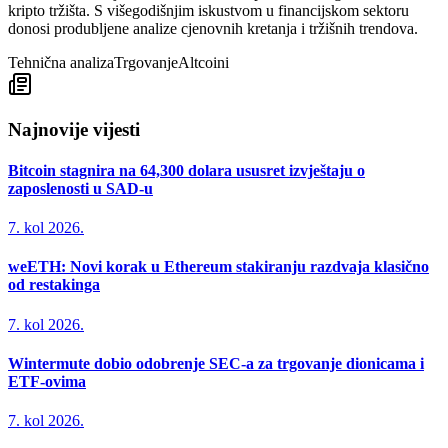
kripto tržišta. S višegodišnjim iskustvom u financijskom sektoru
donosi produbljene analize cjenovnih kretanja i tržišnih trendova.
Tehnična analiza
Trgovanje
Altcoini
Najnovije vijesti
Bitcoin stagnira na 64,300 dolara ususret izvještaju o
zaposlenosti u SAD-u
7. kol 2026.
weETH: Novi korak u Ethereum stakiranju razdvaja klasično
od restakinga
7. kol 2026.
Wintermute dobio odobrenje SEC-a za trgovanje dionicama i
ETF-ovima
7. kol 2026.