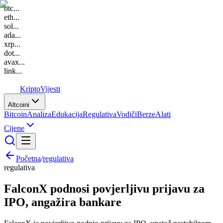
btc
...
eth
...
sol
...
ada
...
xrp
...
dot
...
avax
...
link
...
K
Kripto
Vijesti
Altcoini
Bitcoin
Analiza
Edukacija
Regulativa
Vodiči
Berze
Alati
Cijene
Početna
/
regulativa
regulativa
FalconX podnosi povjerljivu prijavu za
IPO, angažira bankare