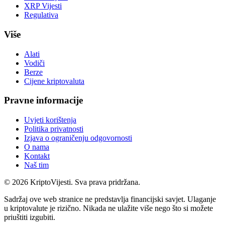
XRP Vijesti
Regulativa
Više
Alati
Vodiči
Berze
Cijene kriptovaluta
Pravne informacije
Uvjeti korištenja
Politika privatnosti
Izjava o ograničenju odgovornosti
O nama
Kontakt
Naš tim
©
2026
KriptoVijesti. Sva prava pridržana.
Sadržaj ove web stranice ne predstavlja financijski savjet. Ulaganje
u kriptovalute je rizično. Nikada ne ulažite više nego što si možete
priuštiti izgubiti.