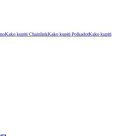
ano
Kako kupiti Chainlink
Kako kupiti Polkadot
Kako kupiti
ara