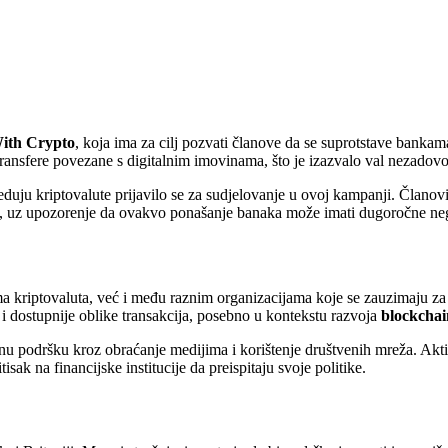
ith Crypto
, koja ima za cilj pozvati članove da se suprotstave bankama
 transfere povezane s digitalnim imovinama, što je izazvalo val nezadov
eduju kriptovalute prijavilo se za sudjelovanje u ovoj kampanji. Član
e, uz upozorenje da ovakvo ponašanje banaka može imati dugoročne negat
 kriptovaluta, već i među raznim organizacijama koje se zauzimaju za p
 i dostupnije oblike transakcija, posebno u kontekstu razvoja
blockchai
nu podršku kroz obraćanje medijima i korištenje društvenih mreža. Aktiv
sak na financijske institucije da preispitaju svoje politike.