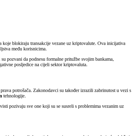
 koje blokiraju transakcije vezane uz kriptovalute. Ova inicijativa
oljstva među korisnicima.
ovi su pozvani da podnesu formalne pritužbe svojim bankama,
ivne posljedice na cijeli sektor kriptovaluta.
rava potrošača. Zakonodavci su također izrazili zabrinutost u vezi s
n
tehnologije.
isti pozivaju sve one koji su se susreli s problemima vezanim uz