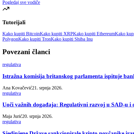
Pogledaj sve vodiče
Tutorijali
Kako kupiti Bitcoin
Kako kupiti XRP
Kako kupiti Ethereum
Kako kupi
Polygon
Kako kupiti Tron
Kako kupiti Shiba Inu
Povezani članci
regulativa
Istražna komisija britanskog parlamenta ispituje ban
Ana Kovačević
21. srpnja 2026.
regulativa
Uoči važnih događaja: Regulativni razvoj u SAD-u i
Maja Jurić
20. srpnja 2026.
regulativa
Sjedinjene Države sankcionirale kripto novčanike ira