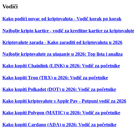
Vodiči
Kako podići novac od kriptovaluta - Vodič korak po korak
Najbolje kripto kartice - vodič za kreditne kartice za kriptovalut
Kriptovalute zarada - Kako zaraditi od kriptovaluta u 2026
Najbolje kriptovalute za ulaganje u 2026: Top lista i analiza
Kako kupiti Chainlink (LINK) u 2026: Vodič za početnike
Kako kupiti Tron (TRX) u 2026: Vodič za početnike
Kako kupiti Polkadot (DOT) u 2026: Vodič za početnike
Kako kupiti kriptovalute s Apple Pay - Potpuni vodič za 2026
Kako kupiti Polygon (MATIC) u 2026: Vodič za početnike
Kako kupiti Cardano (ADA) u 2026: Vodič za početnike