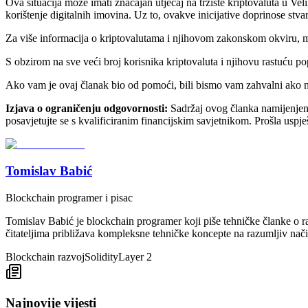
Ova situacija može imati značajan utjecaj na tržište kriptovaluta u Vel
korištenje digitalnih imovina. Uz to, ovakve inicijative doprinose stva
Za više informacija o kriptovalutama i njihovom zakonskom okviru, m
S obzirom na sve veći broj korisnika kriptovaluta i njihovu rastuću pop
Ako vam je ovaj članak bio od pomoći, bili bismo vam zahvalni ako na
Izjava o ograničenju odgovornosti:
Sadržaj ovog članka namijenjen je
posavjetujte se s kvalificiranim financijskim savjetnikom. Prošla uspje
Tomislav Babić
Blockchain programer i pisac
Tomislav Babić je blockchain programer koji piše tehničke članke o ra
čitateljima približava kompleksne tehničke koncepte na razumljiv nači
Blockchain razvoj
Solidity
Layer 2
Najnovije vijesti