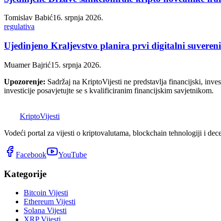
Tomislav Babić
16. srpnja 2026.
regulativa
Ujedinjeno Kraljevstvo planira prvi digitalni suvere
Muamer Bajrić
15. srpnja 2026.
Upozorenje:
Sadržaj na KriptoVijesti ne predstavlja financijski, invest
investicije posavjetujte se s kvalificiranim financijskim savjetnikom.
K
Kripto
Vijesti
Vodeći portal za vijesti o kriptovalutama, blockchain tehnologiji i dec
Facebook
YouTube
Kategorije
Bitcoin Vijesti
Ethereum Vijesti
Solana Vijesti
XRP Vijesti