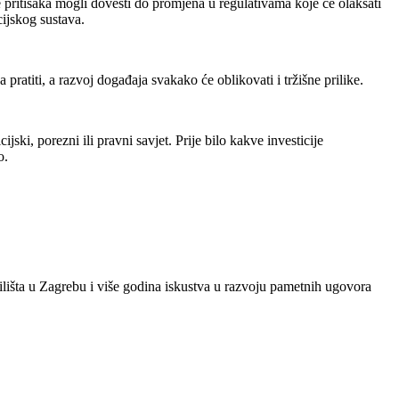
še pritisaka mogli dovesti do promjena u regulativama koje će olakšati
cijskog sustava.
pratiti, a razvoj događaja svakako će oblikovati i tržišne prilike.
jski, porezni ili pravni savjet. Prije bilo kakve investicije
o.
ilišta u Zagrebu i više godina iskustva u razvoju pametnih ugovora