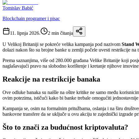
Tomislav Babić
Blockchain programer i pisac
11. lipnja 2026.
2
min čitanja
U Velikoj Britaniji se pokreće velika kampanja pod nazivom
Stand W
dolazi nakon što su brojne banke u zemlji počele uvesti restrikcije na
Prema saznanjima, više od 280.000 građana Velike Britanije koji posj
naglašavajući pravo na slobodno korištenje i kretanje njihove imovin
Reakcije na restrikcije banaka
Ove odluke banaka su naišle na oštre kritike ne samo među korisnicima
ovim potezima, ističući kako bi banke trebale omogućiti jednostavnije
Kampanja se, osim na formalnim pritužbama, oslanja i na širu društve
bankovne transfere da se uključe u ovu akciju te zajednički izgrade priti
Što to znači za budućnost kriptovaluta?