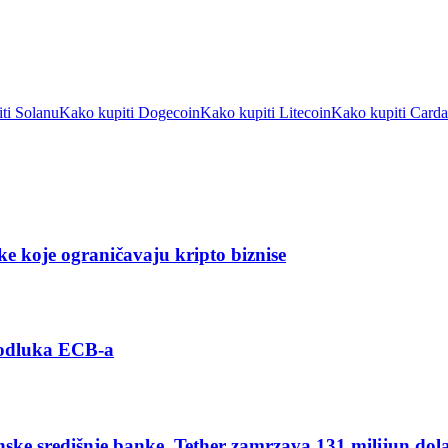
ti Solanu
Kako kupiti Dogecoin
Kako kupiti Litecoin
Kako kupiti Card
ke koje ograničavaju kripto biznise
 odluka ECB-a
nske središnje banke, Tether zamrzava 131 milijun dol