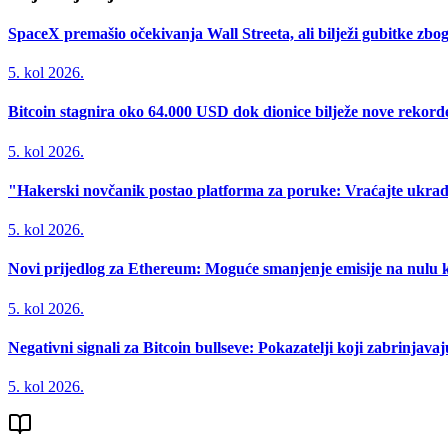
SpaceX premašio očekivanja Wall Streeta, ali bilježi gubitke zbo
5. kol 2026.
Bitcoin stagnira oko 64.000 USD dok dionice bilježe nove rekord
5. kol 2026.
"Hakerski novčanik postao platforma za poruke: Vraćajte ukrad
5. kol 2026.
Novi prijedlog za Ethereum: Moguće smanjenje emisije na nulu k
5. kol 2026.
Negativni signali za Bitcoin bullseve: Pokazatelji koji zabrinjavaj
5. kol 2026.