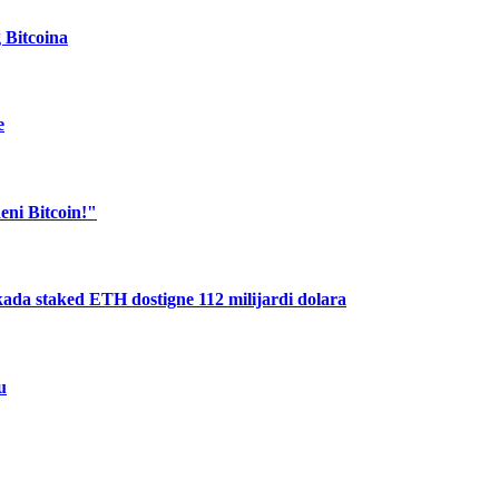
g Bitcoina
e
eni Bitcoin!"
ada staked ETH dostigne 112 milijardi dolara
u