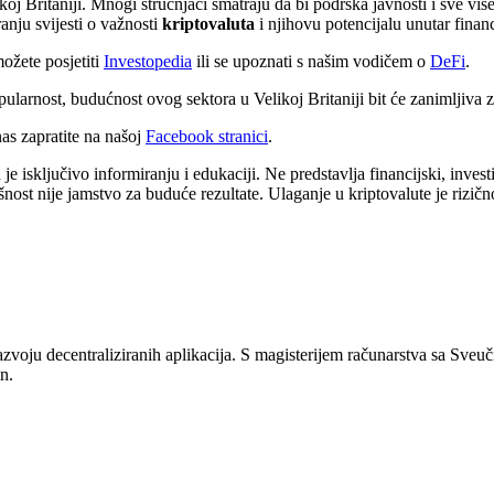
ikoj Britaniji. Mnogi stručnjaci smatraju da bi podrška javnosti i sve vi
ranju svijesti o važnosti
kriptovaluta
i njihovu potencijalu unutar finan
ožete posjetiti
Investopedia
ili se upoznati s našim vodičem o
DeFi
.
ularnost, budućnost ovog sektora u Velikoj Britaniji bit će zanimljiva za 
s zapratite na našoj
Facebook stranici
.
 isključivo informiranju i edukaciji. Ne predstavlja financijski, investici
šnost nije jamstvo za buduće rezultate. Ulaganje u kriptovalute je rizičn
zvoju decentraliziranih aplikacija. S magisterijem računarstva sa Sveuč
n.