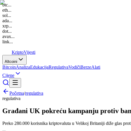
btc
...
eth
...
sol
...
ada
...
xrp
...
dot
...
avax
...
link
...
K
Kripto
Vijesti
Altcoini
Bitcoin
Analiza
Edukacija
Regulativa
Vodiči
Berze
Alati
Cijene
Početna
/
regulativa
regulativa
Građani UK pokreću kampanju protiv bana
Preko 280.000 korisnika kriptovaluta u Velikoj Britaniji diže glas pro