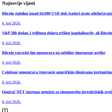
Najnovije vijesti
Bitcoin stabilan iznad 64.000 USD dok traderi prate otključavan
6. kol 2026.
S&P 500 dodao 2 trilijuna dolara tržišne kapitalizacije, ali Bitco
6. kol 2026.
Bitcoin razvojni tim upozorava na ozbiljne sigurnosne greške
6. kol 2026.
Coinbase omogućava trgovanje američkim dionicama korisnicima 
6. kol 2026.
Osnivač NFT startupa optužen za zloupotrebu investicijskih sred
6. kol 2026.