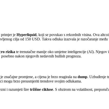
 primjer je
Hyperliquid
, koji se povukao s rekordnih visina. Ova altcoi
avljenog cilja od 150 USD. Takva odluka izazvala je razočaranje među tra
ro rizika
te trenutačne manije oko umjetne inteligencije (AI). Njegov i
je, posebno nakon njegovih nedavnih bullish prognoza.
 je značajne promjene, a cijena je brzo reagirala na
dump
. Uzbuđenje tr
dinci mogu brzo preusmjeriti trendove svojim odlukama.
zni i razumjeti šire
tržišne cikluse
. S obzirom na volatilnost, preporuču