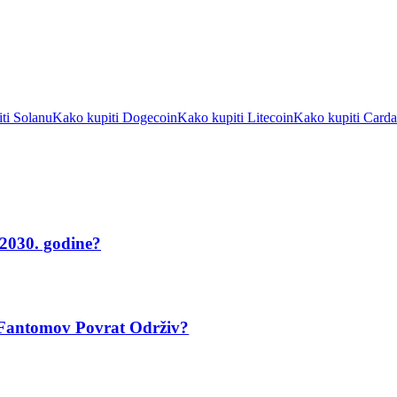
ti Solanu
Kako kupiti Dogecoin
Kako kupiti Litecoin
Kako kupiti Card
2030. godine?
i Fantomov Povrat Održiv?