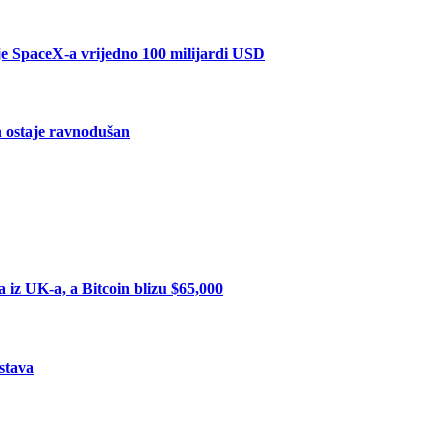
je SpaceX-a vrijedno 100 milijardi USD
in ostaje ravnodušan
iz UK-a, a Bitcoin blizu $65,000
stava