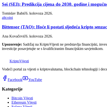
Sei (SEI): Predikcija cijena do 2030. godine i mogućno
Tomislav Babić
6. kolovoza 2026.
altcoini
Bittensor (TAO): Hoće li postati sljedeća kripto senzac
Ana Kovačević
6. kolovoza 2026.
Upozorenje:
Sadržaj na KriptoVijesti ne predstavlja financijski, invest
investicije posavjetujte se s kvalificiranim financijskim savjetnikom.
K
Kripto
Vijesti
Vodeći portal za vijesti o kriptovalutama, blockchain tehnologiji i dec
Facebook
YouTube
Kategorije
Bitcoin Vijesti
Ethereum Vijesti
Solana Vijesti