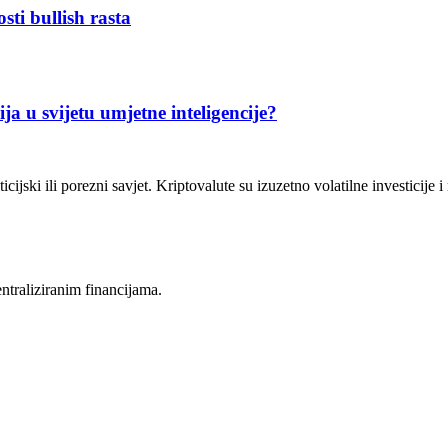
sti bullish rasta
ija u svijetu umjetne inteligencije?
icijski ili porezni savjet. Kriptovalute su izuzetno volatilne investicije 
entraliziranim financijama.