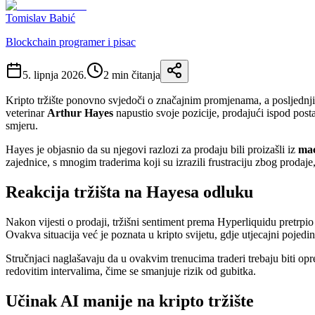
Tomislav Babić
Blockchain programer i pisac
5. lipnja 2026.
2
min čitanja
Kripto tržište ponovno svjedoči o značajnim promjenama, a posljednji
veterinar
Arthur Hayes
napustio svoje pozicije, prodajući ispod post
smjeru.
Hayes je objasnio da su njegovi razlozi za prodaju bili proizašli iz
mac
zajednice, s mnogim traderima koji su izrazili frustraciju zbog proda
Reakcija tržišta na Hayesa odluku
Nakon vijesti o prodaji, tržišni sentiment prema Hyperliquidu pretrpio
Ovakva situacija već je poznata u kripto svijetu, gdje utjecajni poje
Stručnjaci naglašavaju da u ovakvim trenucima traderi trebaju biti opre
redovitim intervalima, čime se smanjuje rizik od gubitka.
Učinak AI manije na kripto tržište