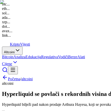
btc
...
eth
...
sol
...
ada
...
xrp
...
dot
...
avax
...
link
...
K
Kripto
Vijesti
Altcoini
Bitcoin
Analiza
Edukacija
Regulativa
Vodiči
Berze
Alati
Cijene
Početna
/
altcoini
altcoini
Hyperliquid se povlači s rekordnih visina
Hyperliquid bilježi pad nakon prodaje Arthura Hayesa, koji se povuka