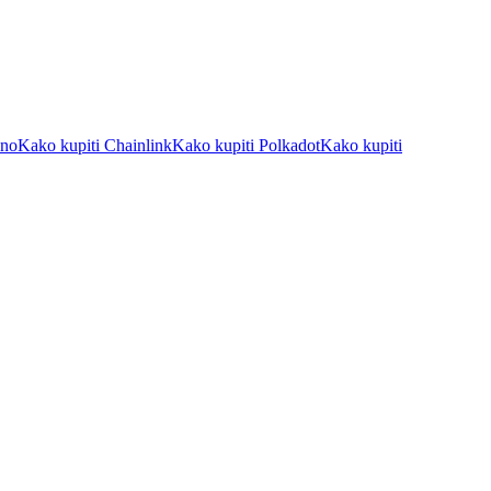
ano
Kako kupiti Chainlink
Kako kupiti Polkadot
Kako kupiti