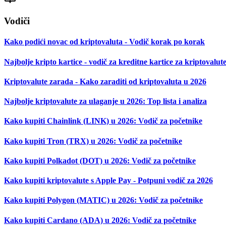
Vodiči
Kako podići novac od kriptovaluta - Vodič korak po korak
Najbolje kripto kartice - vodič za kreditne kartice za kriptovalut
Kriptovalute zarada - Kako zaraditi od kriptovaluta u 2026
Najbolje kriptovalute za ulaganje u 2026: Top lista i analiza
Kako kupiti Chainlink (LINK) u 2026: Vodič za početnike
Kako kupiti Tron (TRX) u 2026: Vodič za početnike
Kako kupiti Polkadot (DOT) u 2026: Vodič za početnike
Kako kupiti kriptovalute s Apple Pay - Potpuni vodič za 2026
Kako kupiti Polygon (MATIC) u 2026: Vodič za početnike
Kako kupiti Cardano (ADA) u 2026: Vodič za početnike