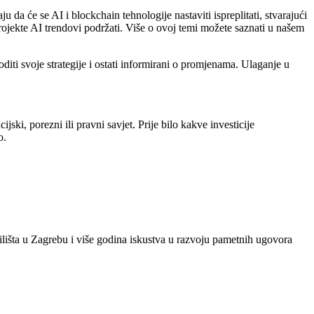
u da će se AI i blockchain tehnologije nastaviti ispreplitati, stvarajući
 projekte AI trendovi podržati. Više o ovoj temi možete saznati u našem
iti svoje strategije i ostati informirani o promjenama. Ulaganje u
jski, porezni ili pravni savjet. Prije bilo kakve investicije
o.
ilišta u Zagrebu i više godina iskustva u razvoju pametnih ugovora