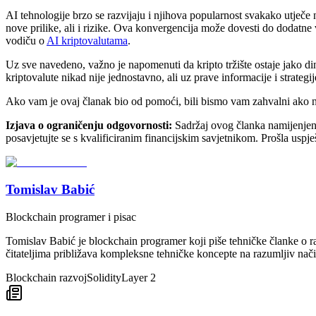
AI tehnologije brzo se razvijaju i njihova popularnost svakako utječe na 
nove prilike, ali i rizike. Ova konvergencija može dovesti do dodatne v
vodiču o
AI kriptovalutama
.
Uz sve navedeno, važno je napomenuti da kripto tržište ostaje jako di
kriptovalute nikad nije jednostavno, ali uz prave informacije i strateg
Ako vam je ovaj članak bio od pomoći, bili bismo vam zahvalni ako na
Izjava o ograničenju odgovornosti:
Sadržaj ovog članka namijenjen je
posavjetujte se s kvalificiranim financijskim savjetnikom. Prošla uspje
Tomislav Babić
Blockchain programer i pisac
Tomislav Babić je blockchain programer koji piše tehničke članke o ra
čitateljima približava kompleksne tehničke koncepte na razumljiv nači
Blockchain razvoj
Solidity
Layer 2