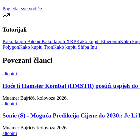
Pogledaj sve vodiče
Tutorijali
Kako kupiti Bitcoin
Kako kupiti XRP
Kako kupiti Ethereum
Kako kupi
Polygon
Kako kupiti Tron
Kako kupiti Shiba Inu
Povezani članci
altcoini
Hoće li Hamster Kombat (HMSTR) postići uspjeh do 
Muamer Bajrić
6. kolovoza 2026.
altcoini
Sonic (S) - Moguća Predikcija Cijene do 2030.: Je L
Muamer Bajrić
6. kolovoza 2026.
altcoini