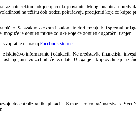
različite sektore, uključujući i kriptovalute. Mnogi analitičari predviđaj
olatilnosti na tržištu dok traderi pokušavaju procijeniti koje će kripto
namično. Sa svakim skokom i padom, traderi moraju biti spremni prilagod
ije, moguće je donijeti mudre odluke koje će donijeti dugoročni uspjeh.
s zapratite na našoj
Facebook stranici
.
 isključivo informiranju i edukaciji. Ne predstavlja financijski, investici
šnost nije jamstvo za buduće rezultate. Ulaganje u kriptovalute je rizičn
zvoju decentraliziranih aplikacija. S magisterijem računarstva sa Sveuč
n.