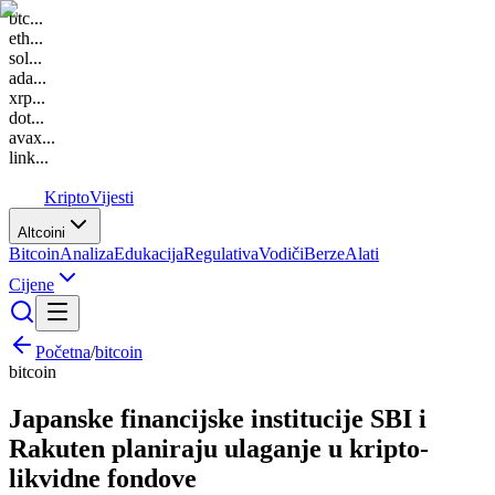
btc
...
eth
...
sol
...
ada
...
xrp
...
dot
...
avax
...
link
...
K
Kripto
Vijesti
Altcoini
Bitcoin
Analiza
Edukacija
Regulativa
Vodiči
Berze
Alati
Cijene
Početna
/
bitcoin
bitcoin
Japanske financijske institucije SBI i
Rakuten planiraju ulaganje u kripto-
likvidne fondove