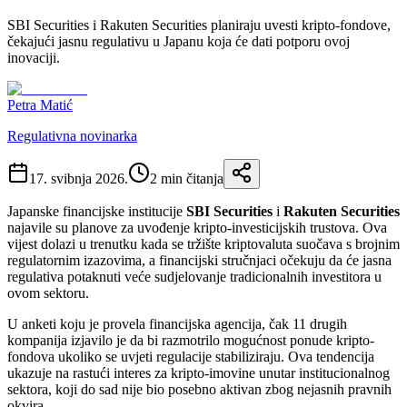
SBI Securities i Rakuten Securities planiraju uvesti kripto-fondove,
čekajući jasnu regulativu u Japanu koja će dati potporu ovoj
inovaciji.
Petra Matić
Regulativna novinarka
17. svibnja 2026.
2
min čitanja
Japanske financijske institucije
SBI Securities
i
Rakuten Securities
najavile su planove za uvođenje kripto-investicijskih trustova. Ova
vijest dolazi u trenutku kada se tržište kriptovaluta suočava s brojnim
regulatornim izazovima, a financijski stručnjaci očekuju da će jasna
regulativa potaknuti veće sudjelovanje tradicionalnih investitora u
ovom sektoru.
U anketi koju je provela financijska agencija, čak 11 drugih
kompanija izjavilo je da bi razmotrilo mogućnost ponude kripto-
fondova ukoliko se uvjeti regulacije stabiliziraju. Ova tendencija
ukazuje na rastući interes za kripto-imovine unutar institucionalnog
sektora, koji do sad nije bio posebno aktivan zbog nejasnih pravnih
okvira.