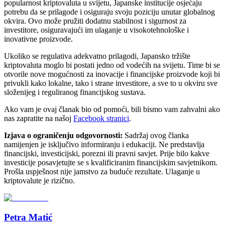
popularnost kriptovaluta u svijetu, Japanske institucije osjećaju
potrebu da se prilagode i osiguraju svoju poziciju unutar globalnog
okvira. Ovo može pružiti dodatnu stabilnost i sigurnost za
investitore, osiguravajući im ulaganje u visokotehnološke i
inovativne proizvode.
Ukoliko se regulativa adekvatno prilagodi, Japansko tržište
kriptovaluta moglo bi postati jedno od vodećih na svijetu. Time bi se
otvorile nove mogućnosti za inovacije i financijske proizvode koji bi
privukli kako lokalne, tako i strane investitore, a sve to u okviru sve
složenijeg i reguliranog financijskog sustava.
Ako vam je ovaj članak bio od pomoći, bili bismo vam zahvalni ako
nas zapratite na našoj
Facebook stranici
.
Izjava o ograničenju odgovornosti:
Sadržaj ovog članka
namijenjen je isključivo informiranju i edukaciji. Ne predstavlja
financijski, investicijski, porezni ili pravni savjet. Prije bilo kakve
investicije posavjetujte se s kvalificiranim financijskim savjetnikom.
Prošla uspješnost nije jamstvo za buduće rezultate. Ulaganje u
kriptovalute je rizično.
Petra Matić