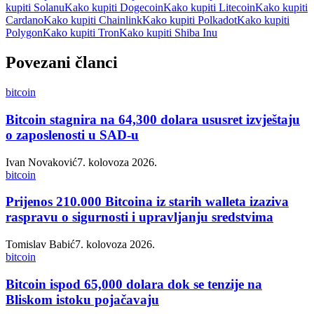
kupiti Solanu
Kako kupiti Dogecoin
Kako kupiti Litecoin
Kako kupiti
Cardano
Kako kupiti Chainlink
Kako kupiti Polkadot
Kako kupiti
Polygon
Kako kupiti Tron
Kako kupiti Shiba Inu
Povezani članci
bitcoin
Bitcoin stagnira na 64,300 dolara ususret izvještaju
o zaposlenosti u SAD-u
Ivan Novaković
7. kolovoza 2026.
bitcoin
Prijenos 210.000 Bitcoina iz starih walleta izaziva
raspravu o sigurnosti i upravljanju sredstvima
Tomislav Babić
7. kolovoza 2026.
bitcoin
Bitcoin ispod 65,000 dolara dok se tenzije na
Bliskom istoku pojačavaju