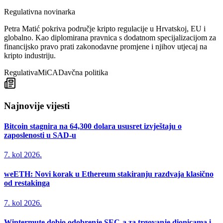
Regulativna novinarka
Petra Matić pokriva područje kripto regulacije u Hrvatskoj, EU i
globalno. Kao diplomirana pravnica s dodatnom specijalizacijom za
financijsko pravo prati zakonodavne promjene i njihov utjecaj na
kripto industriju.
Regulativa
MiCA
Davčna politika
Najnovije vijesti
Bitcoin stagnira na 64,300 dolara ususret izvještaju o
zaposlenosti u SAD-u
7. kol 2026.
weETH: Novi korak u Ethereum stakiranju razdvaja klasično
od restakinga
7. kol 2026.
Wintermute dobio odobrenje SEC-a za trgovanje dionicama i