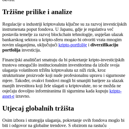
Tržišne prilike i analize
Regulacije u industriji kriptovaluta ključne su za razvoj investicijskih
instrumenata poput fondova. U Japanu, gdje je regulativa već
postavila temelje za razvoj blockchain tehnologije, uspješan ulazak
bankarskog sektora u kripto-sferu mogao bi otvoriti vrata mnogim
novim ulaganjima, uključujući
kripto-portfolije
i
diverzifikaciju
portfolija
investicija.
Financijski analitičari smatraju da bi pokretanje kripto-investicijskih
trustova omogućilo institucionalnim investitorima da izlože svoja
ulaganja volatilnom tržištu kriptovaluta uz niži rizik, kroz
strukturirane proizvode koji nude profesionalnu upravu i sigurnosne
mjere. Također, ovakvi fondovi mogli bi smanjiti barijere za ulazak
manjih investitora koji žele ulagati u kriptovalute, no se možda ne
osjećaju dovoljno informiranima ili sigurnima kada kupuju
kripto-
asset-e
izravno.
Utjecaj globalnih tržišta
Osim izbora i strategija ulaganja, pokretanje ovih fondova moglo bi
biti i odgovor na globalne trendove. S obzirom na rastuću