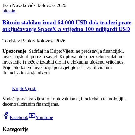
Ivan Novaković
7. kolovoza 2026.
bitcoin
Bitcoin stabilan iznad 64.000 USD dok traderi prate
otključavanje SpaceX-a vrijedno 100 milijardi USD
Tomislav Babić
6. kolovoza 2026.
Upozorenje:
Sadržaj na KriptoVijesti ne predstavlja financijski,
investicijski ili porezni savjet. Kriptovalute su izuzetno volatilne
investicije i možete izgubiti dio ili cjelokupnu uloženu vrijednost.
Prije bilo kakve investicije posavjetujte se s kvalificiranim
financijskim savjetnikom.
K
Kripto
Vijesti
Vodeći portal za vijesti o kriptovalutama, blockchain tehnologiji i
decentraliziranim financijama.
Facebook
YouTube
Kategorije