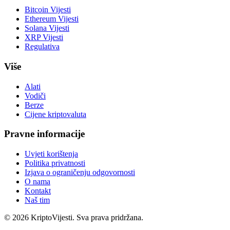
Bitcoin Vijesti
Ethereum Vijesti
Solana Vijesti
XRP Vijesti
Regulativa
Više
Alati
Vodiči
Berze
Cijene kriptovaluta
Pravne informacije
Uvjeti korištenja
Politika privatnosti
Izjava o ograničenju odgovornosti
O nama
Kontakt
Naš tim
©
2026
KriptoVijesti. Sva prava pridržana.