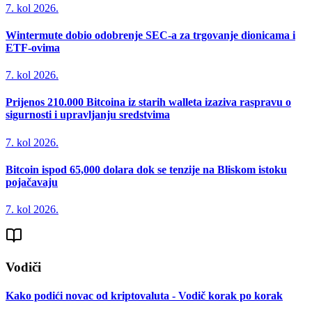
7. kol 2026.
Wintermute dobio odobrenje SEC-a za trgovanje dionicama i
ETF-ovima
7. kol 2026.
Prijenos 210.000 Bitcoina iz starih walleta izaziva raspravu o
sigurnosti i upravljanju sredstvima
7. kol 2026.
Bitcoin ispod 65,000 dolara dok se tenzije na Bliskom istoku
pojačavaju
7. kol 2026.
Vodiči
Kako podići novac od kriptovaluta - Vodič korak po korak