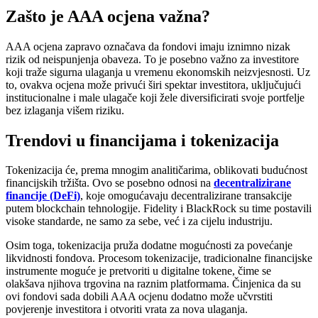
Zašto je AAA ocjena važna?
AAA ocjena zapravo označava da fondovi imaju iznimno nizak
rizik od neispunjenja obaveza. To je posebno važno za investitore
koji traže sigurna ulaganja u vremenu ekonomskih neizvjesnosti. Uz
to, ovakva ocjena može privući širi spektar investitora, uključujući
institucionalne i male ulagače koji žele diversificirati svoje portfelje
bez izlaganja višem riziku.
Trendovi u financijama i tokenizacija
Tokenizacija će, prema mnogim analitičarima, oblikovati budućnost
financijskih tržišta. Ovo se posebno odnosi na
decentralizirane
financije (DeFi)
, koje omogućavaju decentralizirane transakcije
putem blockchain tehnologije. Fidelity i BlackRock su time postavili
visoke standarde, ne samo za sebe, već i za cijelu industriju.
Osim toga, tokenizacija pruža dodatne mogućnosti za povećanje
likvidnosti fondova. Procesom tokenizacije, tradicionalne financijske
instrumente moguće je pretvoriti u digitalne tokene, čime se
olakšava njihova trgovina na raznim platformama. Činjenica da su
ovi fondovi sada dobili AAA ocjenu dodatno može učvrstiti
povjerenje investitora i otvoriti vrata za nova ulaganja.