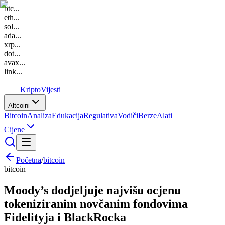
btc
...
eth
...
sol
...
ada
...
xrp
...
dot
...
avax
...
link
...
K
Kripto
Vijesti
Altcoini
Bitcoin
Analiza
Edukacija
Regulativa
Vodiči
Berze
Alati
Cijene
Početna
/
bitcoin
bitcoin
Moody’s dodjeljuje najvišu ocjenu
tokeniziranim novčanim fondovima
Fidelityja i BlackRocka