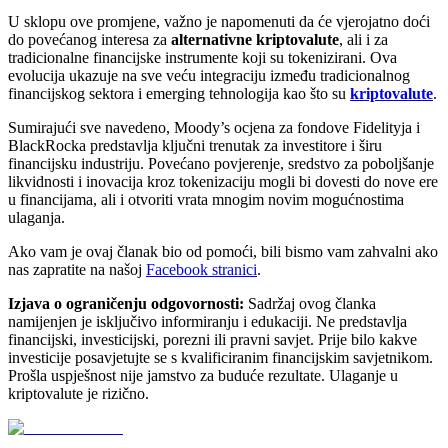
U sklopu ove promjene, važno je napomenuti da će vjerojatno doći
do povećanog interesa za
alternativne kriptovalute
, ali i za
tradicionalne financijske instrumente koji su tokenizirani. Ova
evolucija ukazuje na sve veću integraciju između tradicionalnog
financijskog sektora i emerging tehnologija kao što su
kriptovalute
.
Sumirajući sve navedeno, Moody’s ocjena za fondove Fidelityja i
BlackRocka predstavlja ključni trenutak za investitore i širu
financijsku industriju. Povećano povjerenje, sredstvo za poboljšanje
likvidnosti i inovacija kroz tokenizaciju mogli bi dovesti do nove ere
u financijama, ali i otvoriti vrata mnogim novim mogućnostima
ulaganja.
Ako vam je ovaj članak bio od pomoći, bili bismo vam zahvalni ako
nas zapratite na našoj
Facebook stranici
.
Izjava o ograničenju odgovornosti:
Sadržaj ovog članka
namijenjen je isključivo informiranju i edukaciji. Ne predstavlja
financijski, investicijski, porezni ili pravni savjet. Prije bilo kakve
investicije posavjetujte se s kvalificiranim financijskim savjetnikom.
Prošla uspješnost nije jamstvo za buduće rezultate. Ulaganje u
kriptovalute je rizično.