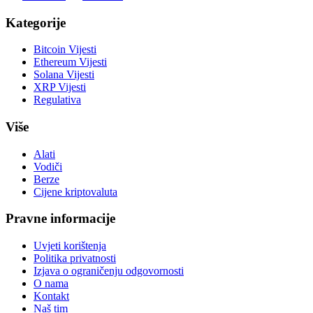
Kategorije
Bitcoin Vijesti
Ethereum Vijesti
Solana Vijesti
XRP Vijesti
Regulativa
Više
Alati
Vodiči
Berze
Cijene kriptovaluta
Pravne informacije
Uvjeti korištenja
Politika privatnosti
Izjava o ograničenju odgovornosti
O nama
Kontakt
Naš tim