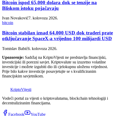
Bitcoin ispod 65,000 dolara dok se tenzije na
Bliskom istoku pojačavaju
Ivan Novaković
7. kolovoza 2026.
bitcoin
Bitcoin stabilan iznad 64.000 USD dok traderi prate
otključavanje SpaceX-a vrijedno 100 milijardi USD
Tomislav Babić
6. kolovoza 2026.
Upozorenje:
Sadržaj na KriptoVijesti ne predstavlja financijski,
investicijski ili porezni savjet. Kriptovalute su izuzetno volatilne
investicije i možete izgubiti dio ili cjelokupnu uloženu vrijednost.
Prije bilo kakve investicije posavjetujte se s kvalificiranim
financijskim savjetnikom.
K
Kripto
Vijesti
Vodeći portal za vijesti o kriptovalutama, blockchain tehnologiji i
decentraliziranim financijama.
Facebook
YouTube