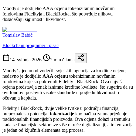
Moody's je dodijelio AAA ocjenu tokeniziranim novčanim
fondovima Fidelityja i BlackRocka, što potvrđuje njihovu
dosadašnju sigurnost i likvidnost.
Tomislav Babić
Blockchain programer i pisac
14. svibnja 2026.
2
min čitanja
Moody’s, jedan od vodećih svjetskih agencija za kreditne ocjene,
nedavno je dodijelio
AAA ocjenu
tokeniziranim novčanim
fondovima koje su pokrenuli Fidelity i BlackRock. Ova najviša
ocjena predstavlja znak iznimne kreditne kvalitete, što sugerira da su
ovi fondovi postavili visoke standarde u pogledu likvidnosti i
očuvanja kapitala.
Fidelity i BlackRock, dvije velike tvrtke u području financija,
prepoznale su potencijal
tokenizacije
kao načina za unaprjeđenje
tradicionalnih financijskih proizvoda. Ova ocjena dolazi u trenutku
kada se financijski sektor sve više okreće digitalizaciji, a tokenizacija
je jedan od ključnih elemenata tog procesa.