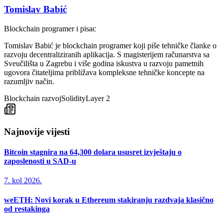
Tomislav Babić
Blockchain programer i pisac
Tomislav Babić je blockchain programer koji piše tehničke članke o
razvoju decentraliziranih aplikacija. S magisterijem računarstva sa
Sveučilišta u Zagrebu i više godina iskustva u razvoju pametnih
ugovora čitateljima približava kompleksne tehničke koncepte na
razumljiv način.
Blockchain razvoj
Solidity
Layer 2
Najnovije vijesti
Bitcoin stagnira na 64,300 dolara ususret izvještaju o
zaposlenosti u SAD-u
7. kol 2026.
weETH: Novi korak u Ethereum stakiranju razdvaja klasično
od restakinga