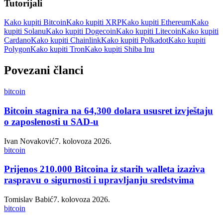
Tutorijali
Kako kupiti Bitcoin
Kako kupiti XRP
Kako kupiti Ethereum
Kako
kupiti Solanu
Kako kupiti Dogecoin
Kako kupiti Litecoin
Kako kupiti
Cardano
Kako kupiti Chainlink
Kako kupiti Polkadot
Kako kupiti
Polygon
Kako kupiti Tron
Kako kupiti Shiba Inu
Povezani članci
bitcoin
Bitcoin stagnira na 64,300 dolara ususret izvještaju
o zaposlenosti u SAD-u
Ivan Novaković
7. kolovoza 2026.
bitcoin
Prijenos 210.000 Bitcoina iz starih walleta izaziva
raspravu o sigurnosti i upravljanju sredstvima
Tomislav Babić
7. kolovoza 2026.
bitcoin