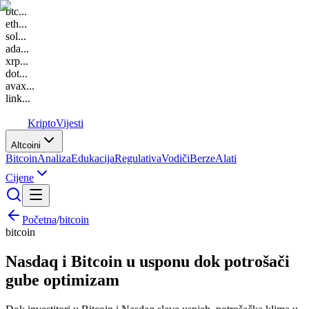
btc
...
eth
...
sol
...
ada
...
xrp
...
dot
...
avax
...
link
...
K
Kripto
Vijesti
Altcoini
Bitcoin
Analiza
Edukacija
Regulativa
Vodiči
Berze
Alati
Cijene
Početna
/
bitcoin
bitcoin
Nasdaq i Bitcoin u usponu dok potrošači
gube optimizam