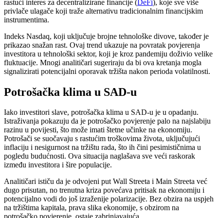
rastući interes za decentralizirane financije (
DeFi
), koje sve više
privlače ulagače koji traže alternativu tradicionalnim financijskim
instrumentima.
Indeks Nasdaq, koji uključuje brojne tehnološke divove, također je
prikazao snažan rast. Ovaj trend ukazuje na povratak povjerenja
investitora u tehnološki sektor, koji je kroz pandemiju doživio velike
fluktuacije. Mnogi analitičari sugeriraju da bi ova kretanja mogla
signalizirati potencijalni oporavak tržišta nakon perioda volatilnosti.
Potrošačka klima u SAD-u
Iako investitori slave, potrošačka klima u SAD-u je u opadanju.
Istraživanja pokazuju da je potrošačko povjerenje palo na najslabiju
razinu u povijesti, što može imati štetne učinke na ekonomiju.
Potrošači se suočavaju s rastućim troškovima života, uključujući
inflaciju i nesigurnost na tržištu rada, što ih čini pesimističnima u
pogledu budućnosti. Ova situacija naglašava sve veći raskorak
između investitora i šire populacije.
Analitičari ističu da je odvojeni put Wall Streeta i Main Streeta već
dugo prisutan, no trenutna kriza povećava pritisak na ekonomiju i
potencijalno vodi do još izraženije polarizacije. Bez obzira na uspjeh
na tržištima kapitala, prava slika ekonomije, s obzirom na
potrošačko povjerenje, ostaje zabrinjavajuća.