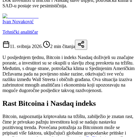
Dok investitori u Bitcoin i Nasdaq slave uspjeh, potrošačka klima u
SAD-u postaje sve pesimističnija.
Ivan Novaković
Tehnički analitičar
11. svibnja 2026.
2
min čitanja
U posljednjem tjednu, Bitcoin i indeks Nasdaq doživjeli su značajne
poraste, a investitori su se okupili u slavlju zbog preokreta na tržištu.
Međutim, s druge strane, potrošačka klima u Sjedinjenim Američkim
Državama pada na povijesno niske razine, otkrivajući sve veću
razliku između Wall Streeta i običnih građana. Ova situacija izaziva
zabrinutost mnogih analitičara i ekonomista koji upozoravaju na
moguće dugoročne posljedice takvog razdvojenosti.
Rast Bitcoina i Nasdaq indeks
Bitcoin, najpoznatija kriptovaluta na tržištu, zabilježio je znatan rast,
čime je privukao pažnju investitora koji se nadaju nastavku
pozitivnog trenda. Povećana potražnja za Bitcoinom može se
pripisati više faktora, uključujući globalne gospodarske pritiske i