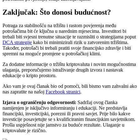
Zaključak: Što donosi budućnost?
Potraga za stabilnošću na tržištu i rastom povjerenja među
potrošačima bit će ključna u narednim mjesecima. Investitori bi
trebali biti svjesni trenutne situacije te razmisliti o strategijama poput
DCA strategije
kako bi minimizirali rizik u zatvorenim tržištima.
Također, potrošači bi trebali pratiti svoje financijsko zdravlje i biti
spremni na moguće promjene u potrošačkoj klimi.
Za dodatne informacije o tržištu kriptovaluta i novim mogućnostima
ulaganja, preporučujemo istraživanje drugih izvora i nastavak
edukacije o kripto prostoru.
Ako vam je ovaj članak bio od pomoći, bili bismo vam zahvalni ako
nas zapratite na našoj
Facebook stranici
.
Izjava o ograničenju odgovornosti:
Sadržaj ovog članka
namijenjen je isključivo informiranju i edukaciji. Ne predstavlja
financijski, investicijski, porezni ili pravni savjet. Prije bilo kakve
investicije posavjetujte se s kvalificiranim financijskim savjetnikom.
Prošla uspješnost nije jamstvo za buduće rezultate. Ulaganje u
kriptovalute je rizično.