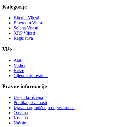
Kategorije
Bitcoin Vijesti
Ethereum Vijesti
Solana Vijesti
XRP Vijesti
Regulativa
Više
Alati
Vodiči
Berze
Cijene kriptovaluta
Pravne informacije
Uvjeti korištenja
Politika privatnosti
Izjava o ograničenju odgovornosti
O nama
Kontakt
Naš tim