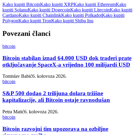
Kako kupiti Bitcoin
Kako kupiti XRP
Kako kupiti Ethereum
Kako
kupiti Solanu
Kako kupiti Dogecoin
Kako kupiti Litecoin
Kako kupiti
Cardano
Kako kupiti Chainlink
Kako kupiti Polkadot
Kako kupiti
Polygon
Kako kupiti Tron
Kako kupiti Shiba Inu
Povezani članci
bitcoin
Bitcoin stabilan iznad 64.000 USD dok traderi prate
otključavanje SpaceX-a vrijedno 100 milijardi USD
Tomislav Babić
6. kolovoza 2026.
bitcoin
S&P 500 dodao 2 trilijuna dolara tržišne
kapitalizacije, ali Bitcoin ostaje ravnodušan
Petra Matić
6. kolovoza 2026.
bitcoin
Bitcoin razvojni tim upozorava na ozbiljne