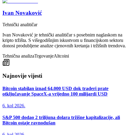
Ivan Novaković
Tehnički analitičar
Ivan Novaković je tehnički analitičar s posebnim naglaskom na
kripto tržišta. S višegodišnjim iskustvom u financijskom sektoru
donosi produbljene analize cjenovnih kretanja i tržišnih trendova.
Tehnična analiza
Trgovanje
Altcoini
Najnovije vijesti
Bitcoin stabilan iznad 64.000 USD dok traderi prate
otključavanje SpaceX-a vrijedno 100 milijardi USD
6. kol 2026.
S&P 500 dodao 2 trilijuna dolara tržišne kapitalizacije, ali
Bitcoin ostaje ravnodušan
6. kol 2026.