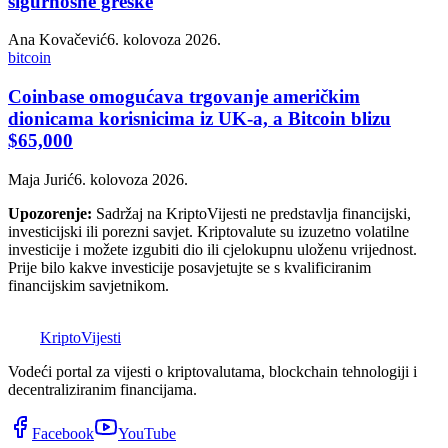
sigurnosne greške
Ana Kovačević
6. kolovoza 2026.
bitcoin
Coinbase omogućava trgovanje američkim
dionicama korisnicima iz UK-a, a Bitcoin blizu
$65,000
Maja Jurić
6. kolovoza 2026.
Upozorenje:
Sadržaj na KriptoVijesti ne predstavlja financijski,
investicijski ili porezni savjet. Kriptovalute su izuzetno volatilne
investicije i možete izgubiti dio ili cjelokupnu uloženu vrijednost.
Prije bilo kakve investicije posavjetujte se s kvalificiranim
financijskim savjetnikom.
K
Kripto
Vijesti
Vodeći portal za vijesti o kriptovalutama, blockchain tehnologiji i
decentraliziranim financijama.
Facebook
YouTube