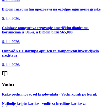
Bitcoin razvojni tim upozorava na ozbiljne sigurnosne greške
6. kol 2026.
Coinbase omogućava trgovanje američkim dionicama
korisnicima iz UK-a, a Bitcoin blizu $65,000
6. kol 2026.
Osnivač NFT startupa optužen za zloupotrebu investicijskih
sredstava
6. kol 2026.
Vodiči
Kako podići novac od kriptovaluta - Vodič korak po korak
Najbolje kripto kartice - vodič za kreditne kartice za