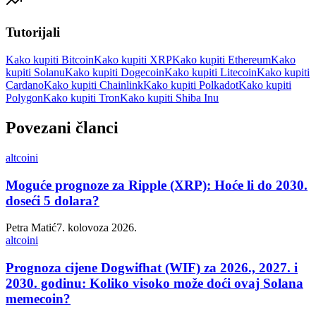
Tutorijali
Kako kupiti Bitcoin
Kako kupiti XRP
Kako kupiti Ethereum
Kako
kupiti Solanu
Kako kupiti Dogecoin
Kako kupiti Litecoin
Kako kupiti
Cardano
Kako kupiti Chainlink
Kako kupiti Polkadot
Kako kupiti
Polygon
Kako kupiti Tron
Kako kupiti Shiba Inu
Povezani članci
altcoini
Moguće prognoze za Ripple (XRP): Hoće li do 2030.
doseći 5 dolara?
Petra Matić
7. kolovoza 2026.
altcoini
Prognoza cijene Dogwifhat (WIF) za 2026., 2027. i
2030. godinu: Koliko visoko može doći ovaj Solana
memecoin?