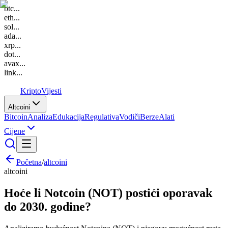
btc
...
eth
...
sol
...
ada
...
xrp
...
dot
...
avax
...
link
...
K
Kripto
Vijesti
Altcoini
Bitcoin
Analiza
Edukacija
Regulativa
Vodiči
Berze
Alati
Cijene
Početna
/
altcoini
altcoini
Hoće li Notcoin (NOT) postići oporavak
do 2030. godine?