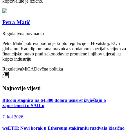
kriptovalute je rizično.
Petra Matić
Regulativna novinarka
Petra Matić pokriva područje kripto regulacije u Hrvatskoj, EU i
globalno. Kao diplomirana pravnica s dodatnom specijalizacijom za
financijsko pravo prati zakonodavne promjene i njihov utjecaj na
kripto industriju.
Regulativa
MiCA
Davčna politika
Najnovije vijesti
Bitcoin stagnira na 64,300 dolara ususret izvještaju o
zaposlenosti u SAD-u
7. kol 2026.
weETH: Novi korak u Ethereum stakiranju razdvaja klasično