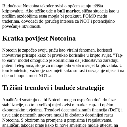
Budućnost Notcoina također ovisi o općem stanju tržišta
kriptovaluta. Ako tržište uđe u
bull market
, slična situacija kao u
prošlim razdobljima rasta mogla bi potaknuti FOMO među
traderima, dovodeći do gorućeg interesa za NOT i potencijalno
povećanje likvidnosti.
Kratka povijest Notcoina
Notcoin je započeo svoju priču kao viralni fenomen, koristeći
inovativne pristupe kako bi privukao korisnike u kripto svijet. "Tap-
to-earn" model omogućio je korisnicima da jednostavno zarađuju
putem Telegrama, što je za mnoge bila vrata u svijet kriptovaluta. U
tom kontekstu, važno je razumjeti kako su rast i usvajanje utjecali na
cijenu i popularnost NOT-a.
Tržišni trendovi i buduće strategije
Analitičari smatraju da bi Notcoin mogao uspješno doći do faze
stabilizacije, no to u velikoj mjeri ovisi o market cap-u i općim
ekonomskim uvjetima. Trendovi decentraliziranih financija (DeFi) i
usvajanje pametnih ugovora mogli bi dodatno doprinijeti rastu
Notcoina. S obzirom na promjene u propisima i regulativama,
analitičari također prate kako bi nove smjernice mogle utjecati na