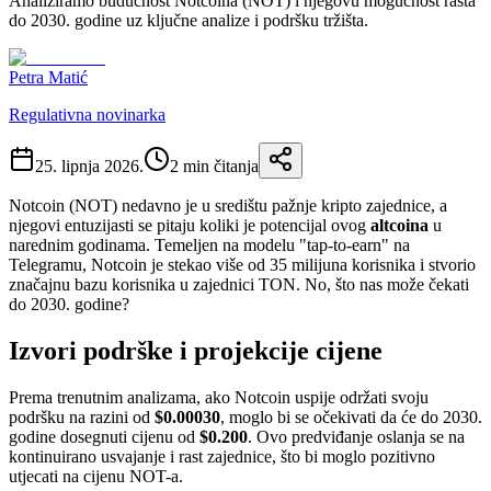
Analiziramo budućnost Notcoina (NOT) i njegovu mogućnost rasta
do 2030. godine uz ključne analize i podršku tržišta.
Petra Matić
Regulativna novinarka
25. lipnja 2026.
2
min čitanja
Notcoin (NOT) nedavno je u središtu pažnje kripto zajednice, a
njegovi entuzijasti se pitaju koliki je potencijal ovog
altcoina
u
narednim godinama. Temeljen na modelu "tap-to-earn" na
Telegramu, Notcoin je stekao više od 35 milijuna korisnika i stvorio
značajnu bazu korisnika u zajednici TON. No, što nas može čekati
do 2030. godine?
Izvori podrške i projekcije cijene
Prema trenutnim analizama, ako Notcoin uspije održati svoju
podršku na razini od
$0.00030
, moglo bi se očekivati da će do 2030.
godine dosegnuti cijenu od
$0.200
. Ovo predviđanje oslanja se na
kontinuirano usvajanje i rast zajednice, što bi moglo pozitivno
utjecati na cijenu NOT-a.