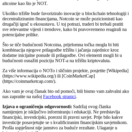
altcoine kao što je NOT.
Ukoliko tržište bude favoriziralo inovacije u blockchain tehnologiji i
decentraliziranim financijama, Notcoin se može pozicionirati kao
drugačiji igrač u ekosustavu. U toj potrazi, traderi bi trebali pratiti
sve relevantne vijesti i trendove, kako bi pravovremeno reagirali na
potencijalne prilike.
Što se tiče budućnosti Notcoina, prijelomna točka mogla bi biti
kombinacija njegove prilagodbe tržištu i jačanja zajednice kroz
dodatne inicijalne ponude ili prilagodbe. Ovi elementi mogli bi u
budućnosti osnažiti poziciju NOT-a na tržištu kriptovaluta.
Za više informacija o NOTo i sličnim projekte, posjetite [Wikipedia]
(https://www.wikipedia.org/) ili [CoinMarketCap]
(https://coinmarketcap.com/).
Ako vam je ovaj članak bio od pomoći, bili bismo vam zahvalni ako
nas zapratite na našoj
Facebook stranici
.
Izjava o ograničenju odgovornosti:
Sadržaj ovog članka
namijenjen je isključivo informiranju i edukaciji. Ne predstavlja
financijski, investicijski, porezni ili pravni savjet. Prije bilo kakve
investicije posavjetujte se s kvalificiranim financijskim savjetnikom.
Prošla uspješnost nije jamstvo za buduće rezultate. Ulaganje u