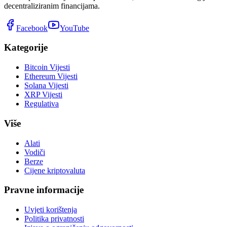
decentraliziranim financijama.
Facebook
YouTube
Kategorije
Bitcoin Vijesti
Ethereum Vijesti
Solana Vijesti
XRP Vijesti
Regulativa
Više
Alati
Vodiči
Berze
Cijene kriptovaluta
Pravne informacije
Uvjeti korištenja
Politika privatnosti