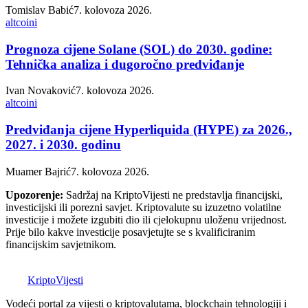
Tomislav Babić
7. kolovoza 2026.
altcoini
Prognoza cijene Solane (SOL) do 2030. godine:
Tehnička analiza i dugoročno predviđanje
Ivan Novaković
7. kolovoza 2026.
altcoini
Predviđanja cijene Hyperliquida (HYPE) za 2026.,
2027. i 2030. godinu
Muamer Bajrić
7. kolovoza 2026.
Upozorenje:
Sadržaj na KriptoVijesti ne predstavlja financijski,
investicijski ili porezni savjet. Kriptovalute su izuzetno volatilne
investicije i možete izgubiti dio ili cjelokupnu uloženu vrijednost.
Prije bilo kakve investicije posavjetujte se s kvalificiranim
financijskim savjetnikom.
K
Kripto
Vijesti
Vodeći portal za vijesti o kriptovalutama, blockchain tehnologiji i