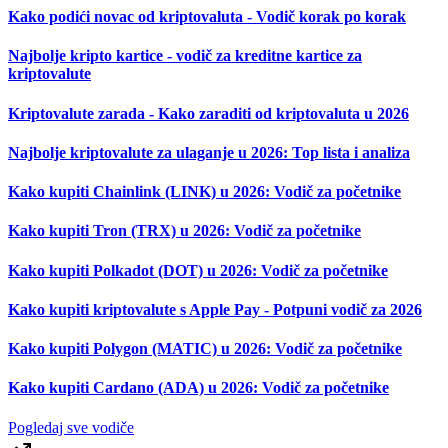
Kako podići novac od kriptovaluta - Vodič korak po korak
Najbolje kripto kartice - vodič za kreditne kartice za
kriptovalute
Kriptovalute zarada - Kako zaraditi od kriptovaluta u 2026
Najbolje kriptovalute za ulaganje u 2026: Top lista i analiza
Kako kupiti Chainlink (LINK) u 2026: Vodič za početnike
Kako kupiti Tron (TRX) u 2026: Vodič za početnike
Kako kupiti Polkadot (DOT) u 2026: Vodič za početnike
Kako kupiti kriptovalute s Apple Pay - Potpuni vodič za 2026
Kako kupiti Polygon (MATIC) u 2026: Vodič za početnike
Kako kupiti Cardano (ADA) u 2026: Vodič za početnike
Pogledaj sve vodiče