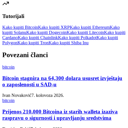
Tutorijali
Kako kupiti Bitcoin
Kako kupiti XRP
Kako kupiti Ethereum
Kako
kupiti Solanu
Kako kupiti Dogecoin
Kako kupiti Litecoin
Kako kupiti
Cardano
Kako kupiti Chainlink
Kako kupiti Polkadot
Kako kupiti
Polygon
Kako kupiti Tron
Kako kupiti Shiba Inu
Povezani članci
bitcoin
Bitcoin stagnira na 64,300 dolara ususret izvještaju
o zaposlenosti u SAD-u
Ivan Novaković
7. kolovoza 2026.
bitcoin
Prijenos 210.000 Bitcoina iz starih walleta izaziva
raspravu o sigurnosti i upravljanju sredstvima