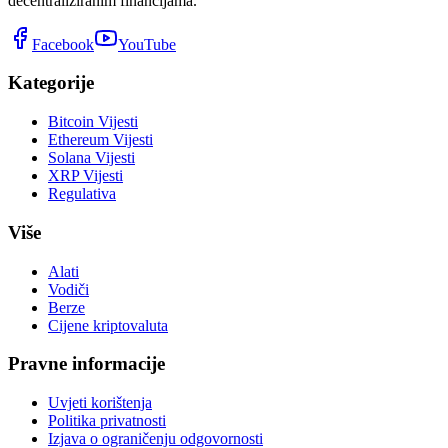
decentraliziranim financijama.
Facebook
YouTube
Kategorije
Bitcoin Vijesti
Ethereum Vijesti
Solana Vijesti
XRP Vijesti
Regulativa
Više
Alati
Vodiči
Berze
Cijene kriptovaluta
Pravne informacije
Uvjeti korištenja
Politika privatnosti
Izjava o ograničenju odgovornosti