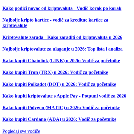
Kako podići novac od kriptovaluta - Vodič korak po korak
Najbolje kripto kartice - vodič za kreditne kartice za
kriptovalute
Kriptovalute zarada - Kako zaraditi od kriptovaluta u 2026
Najbolje kriptovalute za ulaganje u 2026: Top lista i analiza
Kako kupiti Chainlink (LINK) u 2026: Vodič za početnike
Kako kupiti Tron (TRX) u 2026: Vodič za početnike
Kako kupiti Polkadot (DOT) u 2026: Vodič za početnike
Kako kupiti kriptovalute s Apple Pay - Potpuni vodič za 2026
Kako kupiti Polygon (MATIC) u 2026: Vodič za početnike
Kako kupiti Cardano (ADA) u 2026: Vodič za početnike
Pogledaj sve vodiče