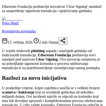
Ethereum Fondacija predstavlja inovativni 'Clear Signing' standard
za unapređenje sigurnosti transakcija i sprječavanje gubitaka.
Petra Matić
Regulativna novinarka
13. svibnja 2026.
2
min čitanja
U svjetlu nedavnih
phishing
napada i značajnih gubitaka od
malicioznih transakcija,
Ethereum Fondacija
predstavlja novi
standard pod nazivom
Clear Signing
. Ova inovacija usmjerena je
na poboljšanje sigurnosti korisnika u procesu odobravanja
transakcija te na pojednostavljenje razumijevanja samog postupka.
Razlozi za novu inicijativu
U posljednje vrijeme, kripto zajednica suočila se s velikim brojem
scamova
i
hakiranja
koji su rezultirali gubicima od nekoliko
milijardi dolara. Ovi incidenti najviše su utjecali na korisnike koji
nisu bili dovoljno upoznati s kompleksnostima procesa odobravanja
transakcija. U cilju zaštite korisnika, Ethereum Fondacija odlučila je