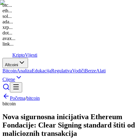
btc
...
eth
...
sol
...
ada
...
xrp
...
dot
...
avax
...
link
...
K
Kripto
Vijesti
Altcoini
Bitcoin
Analiza
Edukacija
Regulativa
Vodiči
Berze
Alati
Cijene
Početna
/
bitcoin
bitcoin
Nova sigurnosna inicijativa Ethereum
Fondacije: Clear Signing standard štiti od
malicioznih transakcija