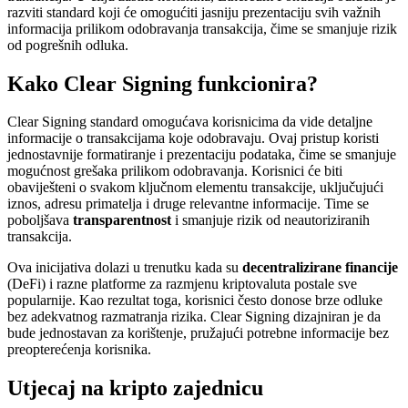
razviti standard koji će omogućiti jasniju prezentaciju svih važnih
informacija prilikom odobravanja transakcija, čime se smanjuje rizik
od pogrešnih odluka.
Kako Clear Signing funkcionira?
Clear Signing standard omogućava korisnicima da vide detaljne
informacije o transakcijama koje odobravaju. Ovaj pristup koristi
jednostavnije formatiranje i prezentaciju podataka, čime se smanjuje
mogućnost grešaka prilikom odobravanja. Korisnici će biti
obaviješteni o svakom ključnom elementu transakcije, uključujući
iznos, adresu primatelja i druge relevantne informacije. Time se
poboljšava
transparentnost
i smanjuje rizik od neautoriziranih
transakcija.
Ova inicijativa dolazi u trenutku kada su
decentralizirane financije
(DeFi) i razne platforme za razmjenu kriptovaluta postale sve
popularnije. Kao rezultat toga, korisnici često donose brze odluke
bez adekvatnog razmatranja rizika. Clear Signing dizajniran je da
bude jednostavan za korištenje, pružajući potrebne informacije bez
preopterećenja korisnika.
Utjecaj na kripto zajednicu