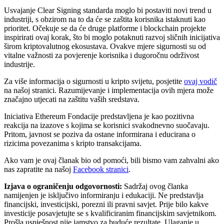
Usvajanje Clear Signing standarda moglo bi postaviti novi trend u
industriji, s obzirom na to da će se zaštita korisnika istaknuti kao
prioritet. Očekuje se da će druge platforme i blockchain projekte
inspirirati ovaj korak, što bi moglo potaknuti razvoj sličnih inicijativa
širom kriptovalutnog ekosustava. Ovakve mjere sigurnosti su od
vitalne važnosti za povjerenje korisnika i dugoročnu održivost
industrije.
Za više informacija o sigurnosti u kripto svijetu, posjetite
ovaj vodič
na našoj stranici. Razumijevanje i implementacija ovih mjera može
značajno utjecati na zaštitu vaših sredstava.
Iniciativa Ethereum Fondacije predstavljena je kao pozitivna
reakcija na izazove s kojima se korisnici svakodnevno suočavaju.
Pritom, javnost se poziva da ostane informirana i educirana o
rizicima povezanima s kripto transakcijama.
Ako vam je ovaj članak bio od pomoći, bili bismo vam zahvalni ako
nas zapratite na našoj
Facebook stranici
.
Izjava o ograničenju odgovornosti:
Sadržaj ovog članka
namijenjen je isključivo informiranju i edukaciji. Ne predstavlja
financijski, investicijski, porezni ili pravni savjet. Prije bilo kakve
investicije posavjetujte se s kvalificiranim financijskim savjetnikom.
Prošla uspješnost nije jamstvo za buduće rezultate. Ulaganje u