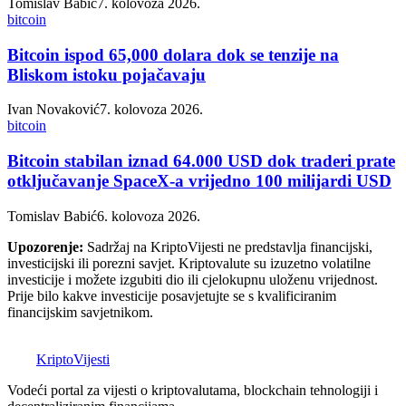
Tomislav Babić
7. kolovoza 2026.
bitcoin
Bitcoin ispod 65,000 dolara dok se tenzije na
Bliskom istoku pojačavaju
Ivan Novaković
7. kolovoza 2026.
bitcoin
Bitcoin stabilan iznad 64.000 USD dok traderi prate
otključavanje SpaceX-a vrijedno 100 milijardi USD
Tomislav Babić
6. kolovoza 2026.
Upozorenje:
Sadržaj na KriptoVijesti ne predstavlja financijski,
investicijski ili porezni savjet. Kriptovalute su izuzetno volatilne
investicije i možete izgubiti dio ili cjelokupnu uloženu vrijednost.
Prije bilo kakve investicije posavjetujte se s kvalificiranim
financijskim savjetnikom.
K
Kripto
Vijesti
Vodeći portal za vijesti o kriptovalutama, blockchain tehnologiji i