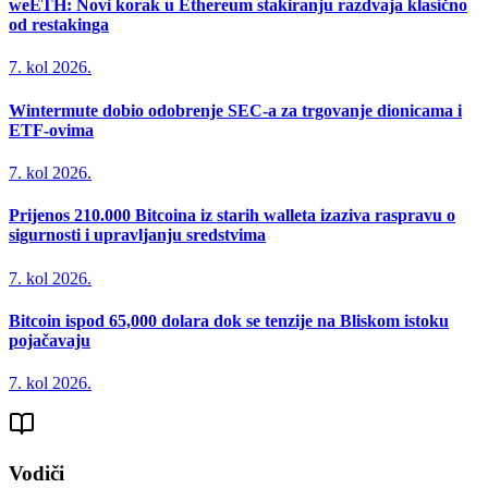
weETH: Novi korak u Ethereum stakiranju razdvaja klasično
od restakinga
7. kol 2026.
Wintermute dobio odobrenje SEC-a za trgovanje dionicama i
ETF-ovima
7. kol 2026.
Prijenos 210.000 Bitcoina iz starih walleta izaziva raspravu o
sigurnosti i upravljanju sredstvima
7. kol 2026.
Bitcoin ispod 65,000 dolara dok se tenzije na Bliskom istoku
pojačavaju
7. kol 2026.
Vodiči