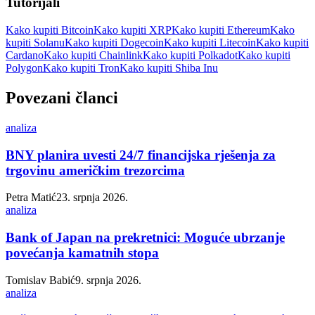
Tutorijali
Kako kupiti Bitcoin
Kako kupiti XRP
Kako kupiti Ethereum
Kako
kupiti Solanu
Kako kupiti Dogecoin
Kako kupiti Litecoin
Kako kupiti
Cardano
Kako kupiti Chainlink
Kako kupiti Polkadot
Kako kupiti
Polygon
Kako kupiti Tron
Kako kupiti Shiba Inu
Povezani članci
analiza
BNY planira uvesti 24/7 financijska rješenja za
trgovinu američkim trezorcima
Petra Matić
23. srpnja 2026.
analiza
Bank of Japan na prekretnici: Moguće ubrzanje
povećanja kamatnih stopa
Tomislav Babić
9. srpnja 2026.
analiza