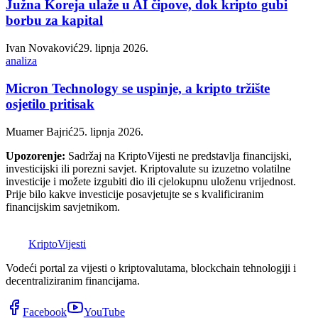
Južna Koreja ulaže u AI čipove, dok kripto gubi
borbu za kapital
Ivan Novaković
29. lipnja 2026.
analiza
Micron Technology se uspinje, a kripto tržište
osjetilo pritisak
Muamer Bajrić
25. lipnja 2026.
Upozorenje:
Sadržaj na KriptoVijesti ne predstavlja financijski,
investicijski ili porezni savjet. Kriptovalute su izuzetno volatilne
investicije i možete izgubiti dio ili cjelokupnu uloženu vrijednost.
Prije bilo kakve investicije posavjetujte se s kvalificiranim
financijskim savjetnikom.
K
Kripto
Vijesti
Vodeći portal za vijesti o kriptovalutama, blockchain tehnologiji i
decentraliziranim financijama.
Facebook
YouTube