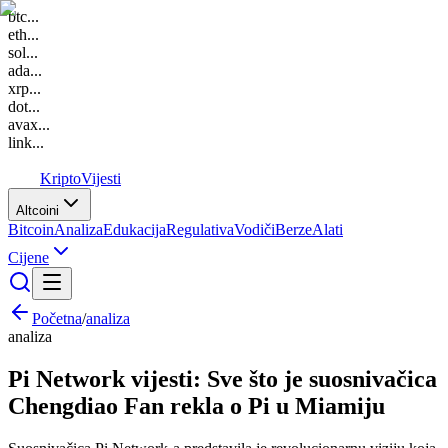
btc
...
eth
...
sol
...
ada
...
xrp
...
dot
...
avax
...
link
...
K
Kripto
Vijesti
Altcoini
Bitcoin
Analiza
Edukacija
Regulativa
Vodiči
Berze
Alati
Cijene
Početna
/
analiza
analiza
Pi Network vijesti: Sve što je suosnivačica
Chengdiao Fan rekla o Pi u Miamiju