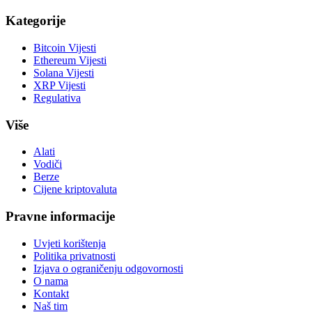
Kategorije
Bitcoin Vijesti
Ethereum Vijesti
Solana Vijesti
XRP Vijesti
Regulativa
Više
Alati
Vodiči
Berze
Cijene kriptovaluta
Pravne informacije
Uvjeti korištenja
Politika privatnosti
Izjava o ograničenju odgovornosti
O nama
Kontakt
Naš tim