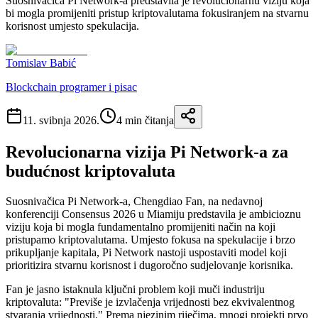
Suosnivačica Pi Network-a predstavila je revolucionarnu viziju koja
bi mogla promijeniti pristup kriptovalutama fokusiranjem na stvarnu
korisnost umjesto spekulacija.
Tomislav Babić
Blockchain programer i pisac
11. svibnja 2026.
4
min čitanja
Revolucionarna vizija Pi Network-a za
budućnost kriptovaluta
Suosnivačica Pi Network-a, Chengdiao Fan, na nedavnoj
konferenciji Consensus 2026 u Miamiju predstavila je ambicioznu
viziju koja bi mogla fundamentalno promijeniti način na koji
pristupamo kriptovalutama. Umjesto fokusa na spekulacije i brzo
prikupljanje kapitala, Pi Network nastoji uspostaviti model koji
prioritizira stvarnu korisnost i dugoročno sudjelovanje korisnika.
Fan je jasno istaknula ključni problem koji muči industriju
kriptovaluta: "Previše je izvlačenja vrijednosti bez ekvivalentnog
stvaranja vrijednosti." Prema njezinim riječima, mnogi projekti prvo