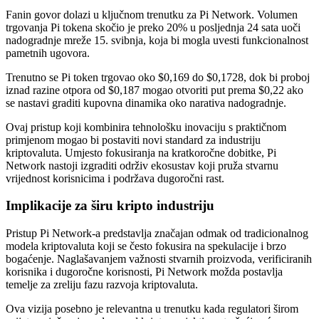
Fanin govor dolazi u ključnom trenutku za Pi Network. Volumen
trgovanja Pi tokena skočio je preko 20% u posljednja 24 sata uoči
nadogradnje mreže 15. svibnja, koja bi mogla uvesti funkcionalnost
pametnih ugovora.
Trenutno se Pi token trgovao oko $0,169 do $0,1728, dok bi proboj
iznad razine otpora od $0,187 mogao otvoriti put prema $0,22 ako
se nastavi graditi kupovna dinamika oko narativa nadogradnje.
Ovaj pristup koji kombinira tehnološku inovaciju s praktičnom
primjenom mogao bi postaviti novi standard za industriju
kriptovaluta. Umjesto fokusiranja na kratkoročne dobitke, Pi
Network nastoji izgraditi održiv ekosustav koji pruža stvarnu
vrijednost korisnicima i podržava dugoročni rast.
Implikacije za širu kripto industriju
Pristup Pi Network-a predstavlja značajan odmak od tradicionalnog
modela kriptovaluta koji se često fokusira na spekulacije i brzo
bogaćenje. Naglašavanjem važnosti stvarnih proizvoda, verificiranih
korisnika i dugoročne korisnosti, Pi Network možda postavlja
temelje za zreliju fazu razvoja kriptovaluta.
Ova vizija posebno je relevantna u trenutku kada regulatori širom