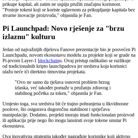
prikupe kapital, ali zatim ne uspiju pružiti značajnu korisnost.
"Postoje tokeni koji se koriste uglavnom za prikupljanje kapitala bez
stvarne inovacije proizvoda," objasnila je Fan.
Pi Launchpad: Novo rješenje za "brzu
izlaznu" kulturu
Jedan od najvažnijih dijelova Fanove prezentacije bio je posvećen Pi
Launchpadu, novom ekosustavu modelu za projekte koji se grade na
Pi-jevom Layer-1
blockchain
u. Ovaj pristup radikalno se razlikuje
od tradicionalnih kripto launchpadova jer sredstva koja korisnici
ulažu neće ići direktno timovima projekata.
"Ovo ne samo da rješava osnovni problem brzog
izlaska, već također pomaže u pružanju zdravog i
stabilnog početka za token," objasnila je Fan.
Umjesto toga, sva sredstva bit će trajno pohranjena u likvidnosne
poolove, što osigurava dugoročnu stabilnost i sprječava
manipulacije. Dodatno, projekti moraju imati funkcionalan proizvod
ili aplikaciju prije nego što mogu lansirati svoje tokene unutar Pi
ekosustava.
Ova inovativna strategija također nagrađuje korisnike koji aktivno