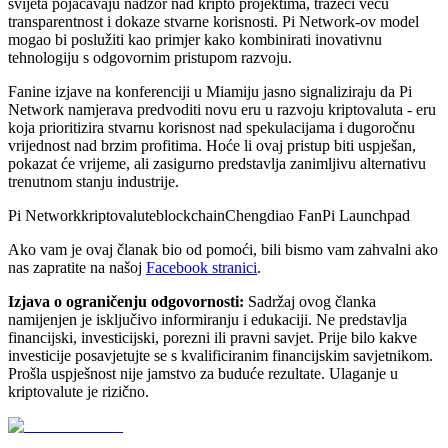
svijeta pojačavaju nadzor nad kripto projektima, tražeći veću
transparentnost i dokaze stvarne korisnosti. Pi Network-ov model
mogao bi poslužiti kao primjer kako kombinirati inovativnu
tehnologiju s odgovornim pristupom razvoju.
Fanine izjave na konferenciji u Miamiju jasno signaliziraju da Pi
Network namjerava predvoditi novu eru u razvoju kriptovaluta - eru
koja prioritizira stvarnu korisnost nad spekulacijama i dugoročnu
vrijednost nad brzim profitima. Hoće li ovaj pristup biti uspješan,
pokazat će vrijeme, ali zasigurno predstavlja zanimljivu alternativu
trenutnom stanju industrije.
Pi Network
kriptovalute
blockchain
Chengdiao Fan
Pi Launchpad
Ako vam je ovaj članak bio od pomoći, bili bismo vam zahvalni ako
nas zapratite na našoj
Facebook stranici
.
Izjava o ograničenju odgovornosti:
Sadržaj ovog članka
namijenjen je isključivo informiranju i edukaciji. Ne predstavlja
financijski, investicijski, porezni ili pravni savjet. Prije bilo kakve
investicije posavjetujte se s kvalificiranim financijskim savjetnikom.
Prošla uspješnost nije jamstvo za buduće rezultate. Ulaganje u
kriptovalute je rizično.