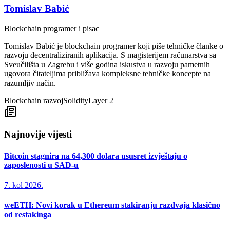
Tomislav Babić
Blockchain programer i pisac
Tomislav Babić je blockchain programer koji piše tehničke članke o
razvoju decentraliziranih aplikacija. S magisterijem računarstva sa
Sveučilišta u Zagrebu i više godina iskustva u razvoju pametnih
ugovora čitateljima približava kompleksne tehničke koncepte na
razumljiv način.
Blockchain razvoj
Solidity
Layer 2
Najnovije vijesti
Bitcoin stagnira na 64,300 dolara ususret izvještaju o
zaposlenosti u SAD-u
7. kol 2026.
weETH: Novi korak u Ethereum stakiranju razdvaja klasično
od restakinga