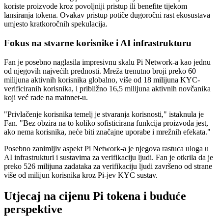
koriste proizvode kroz povoljniji pristup ili benefite tijekom
lansiranja tokena. Ovakav pristup potiče dugoročni rast ekosustava
umjesto kratkoročnih spekulacija.
Fokus na stvarne korisnike i AI infrastrukturu
Fan je posebno naglasila impresivnu skalu Pi Network-a kao jednu
od njegovih najvećih prednosti. Mreža trenutno broji preko 60
milijuna aktivnih korisnika globalno, više od 18 milijuna KYC-
verificiranih korisnika, i približno 16,5 milijuna aktivnih novčanika
koji već rade na mainnet-u.
"Privlačenje korisnika temelj je stvaranja korisnosti," istaknula je
Fan. "Bez obzira na to koliko sofisticirana funkcija proizvoda jest,
ako nema korisnika, neće biti značajne uporabe i mrežnih efekata."
Posebno zanimljiv aspekt Pi Network-a je njegova rastuca uloga u
AI infrastrukturi i sustavima za verifikaciju ljudi. Fan je otkrila da je
preko 526 milijuna zadataka za verifikaciju ljudi završeno od strane
više od milijun korisnika kroz Pi-jev KYC sustav.
Utjecaj na cijenu Pi tokena i buduće
perspektive