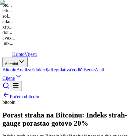
btc
...
eth
...
sol
...
ada
...
xrp
...
dot
...
avax
...
link
...
K
Kripto
Vijesti
Altcoini
Bitcoin
Analiza
Edukacija
Regulativa
Vodiči
Berze
Alati
Cijene
Početna
/
bitcoin
bitcoin
Porast straha na Bitcoinu: Indeks strah-
gauge porastao gotovo 20%