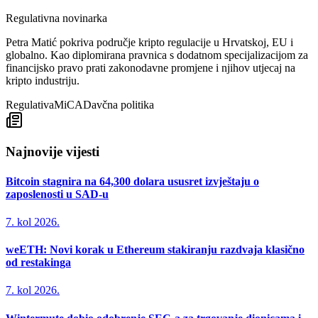
Regulativna novinarka
Petra Matić pokriva područje kripto regulacije u Hrvatskoj, EU i
globalno. Kao diplomirana pravnica s dodatnom specijalizacijom za
financijsko pravo prati zakonodavne promjene i njihov utjecaj na
kripto industriju.
Regulativa
MiCA
Davčna politika
Najnovije vijesti
Bitcoin stagnira na 64,300 dolara ususret izvještaju o
zaposlenosti u SAD-u
7. kol 2026.
weETH: Novi korak u Ethereum stakiranju razdvaja klasično
od restakinga
7. kol 2026.