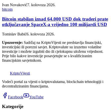
Ivan Novaković
7. kolovoza 2026.
bitcoin
Bitcoin stabilan iznad 64.000 USD dok traderi prate
otključavanje SpaceX-a vrijedno 100 milijardi USD
Tomislav Babić
6. kolovoza 2026.
Upozorenje:
Sadržaj na KriptoVijesti ne predstavlja financijski,
investicijski ili porezni savjet. Kriptovalute su izuzetno volatilne
investicije i možete izgubiti dio ili cjelokupnu uloženu vrijednost.
Prije bilo kakve investicije posavjetujte se s kvalificiranim
financijskim savjetnikom.
K
Kripto
Vijesti
Vodeći portal za vijesti o kriptovalutama, blockchain tehnologiji i
decentraliziranim financijama.
Facebook
YouTube
Kategorije