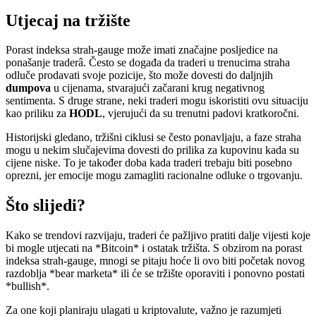
Utjecaj na tržište
Porast indeksa strah-gauge može imati značajne posljedice na
ponašanje traderâ. Često se događa da traderi u trenucima straha
odluče prodavati svoje pozicije, što može dovesti do daljnjih
dumpova
u cijenama, stvarajući začarani krug negativnog
sentimenta. S druge strane, neki traderi mogu iskoristiti ovu situaciju
kao priliku za
HODL
, vjerujući da su trenutni padovi kratkoročni.
Historijski gledano, tržišni ciklusi se često ponavljaju, a faze straha
mogu u nekim slučajevima dovesti do prilika za kupovinu kada su
cijene niske. To je također doba kada traderi trebaju biti posebno
oprezni, jer emocije mogu zamagliti racionalne odluke o trgovanju.
Što slijedi?
Kako se trendovi razvijaju, traderi će pažljivo pratiti dalje vijesti koje
bi mogle utjecati na *Bitcoin* i ostatak tržišta. S obzirom na porast
indeksa strah-gauge, mnogi se pitaju hoće li ovo biti početak novog
razdoblja *bear marketa* ili će se tržište oporaviti i ponovno postati
*bullish*.
Za one koji planiraju ulagati u kriptovalute, važno je razumjeti