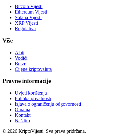
Bitcoin Vijesti
Ethereum Vijesti
Solana Vijesti
XRP Vijesti
Regulativa
Više
Alati
Vodiči
Berze
Cijene kriptovaluta
Pravne informacije
Uvjeti korištenja
Politika privatnosti
Izjava o ograničenju odgovornosti
O nama
Kontakt
Naš tim
©
2026
KriptoVijesti. Sva prava pridržana.