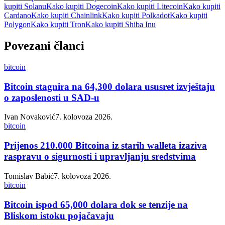
kupiti Solanu
Kako kupiti Dogecoin
Kako kupiti Litecoin
Kako kupiti
Cardano
Kako kupiti Chainlink
Kako kupiti Polkadot
Kako kupiti
Polygon
Kako kupiti Tron
Kako kupiti Shiba Inu
Povezani članci
bitcoin
Bitcoin stagnira na 64,300 dolara ususret izvještaju
o zaposlenosti u SAD-u
Ivan Novaković
7. kolovoza 2026.
bitcoin
Prijenos 210.000 Bitcoina iz starih walleta izaziva
raspravu o sigurnosti i upravljanju sredstvima
Tomislav Babić
7. kolovoza 2026.
bitcoin
Bitcoin ispod 65,000 dolara dok se tenzije na
Bliskom istoku pojačavaju