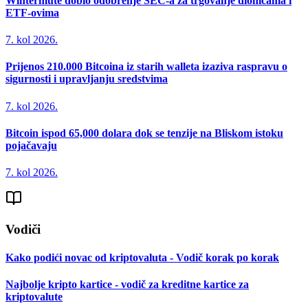
Wintermute dobio odobrenje SEC-a za trgovanje dionicama i
ETF-ovima
7. kol 2026.
Prijenos 210.000 Bitcoina iz starih walleta izaziva raspravu o
sigurnosti i upravljanju sredstvima
7. kol 2026.
Bitcoin ispod 65,000 dolara dok se tenzije na Bliskom istoku
pojačavaju
7. kol 2026.
Vodiči
Kako podići novac od kriptovaluta - Vodič korak po korak
Najbolje kripto kartice - vodič za kreditne kartice za
kriptovalute