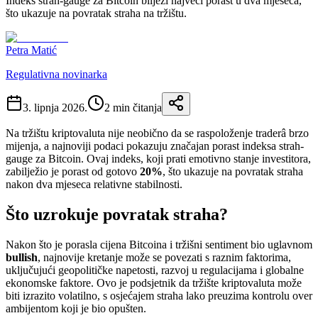
Indeks strah-gauge za Bitcoin bilježi najveći porast u dva mjeseca,
što ukazuje na povratak straha na tržištu.
Petra Matić
Regulativna novinarka
3. lipnja 2026.
2
min čitanja
Na tržištu kriptovaluta nije neobično da se raspoloženje traderâ brzo
mijenja, a najnoviji podaci pokazuju značajan porast indeksa strah-
gauge za Bitcoin. Ovaj indeks, koji prati emotivno stanje investitora,
zabilježio je porast od gotovo
20%
, što ukazuje na povratak straha
nakon dva mjeseca relativne stabilnosti.
Što uzrokuje povratak straha?
Nakon što je porasla cijena Bitcoina i tržišni sentiment bio uglavnom
bullish
, najnovije kretanje može se povezati s raznim faktorima,
uključujući geopolitičke napetosti, razvoj u regulacijama i globalne
ekonomske faktore. Ovo je podsjetnik da tržište kriptovaluta može
biti izrazito volatilno, s osjećajem straha lako preuzima kontrolu over
ambijentom koji je bio opušten.