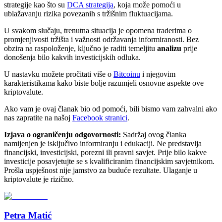
strategije kao što su
DCA strategija
, koja može pomoći u
ublažavanju rizika povezanih s tržišnim fluktuacijama.
U svakom slučaju, trenutna situacija je opomena traderima o
promjenjivosti tržišta i važnosti održavanja informiranosti. Bez
obzira na raspoloženje, ključno je raditi temeljitu
analizu
prije
donošenja bilo kakvih investicijskih odluka.
U nastavku možete pročitati više o
Bitcoinu
i njegovim
karakteristikama kako biste bolje razumjeli osnovne aspekte ove
kriptovalute.
Ako vam je ovaj članak bio od pomoći, bili bismo vam zahvalni ako
nas zapratite na našoj
Facebook stranici
.
Izjava o ograničenju odgovornosti:
Sadržaj ovog članka
namijenjen je isključivo informiranju i edukaciji. Ne predstavlja
financijski, investicijski, porezni ili pravni savjet. Prije bilo kakve
investicije posavjetujte se s kvalificiranim financijskim savjetnikom.
Prošla uspješnost nije jamstvo za buduće rezultate. Ulaganje u
kriptovalute je rizično.
Petra Matić