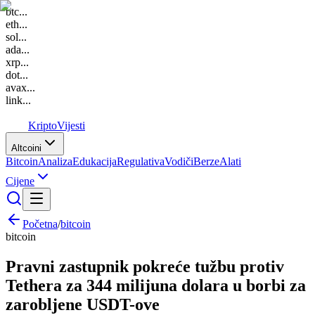
btc
...
eth
...
sol
...
ada
...
xrp
...
dot
...
avax
...
link
...
K
Kripto
Vijesti
Altcoini
Bitcoin
Analiza
Edukacija
Regulativa
Vodiči
Berze
Alati
Cijene
Početna
/
bitcoin
bitcoin
Pravni zastupnik pokreće tužbu protiv
Tethera za 344 milijuna dolara u borbi za
zarobljene USDT-ove