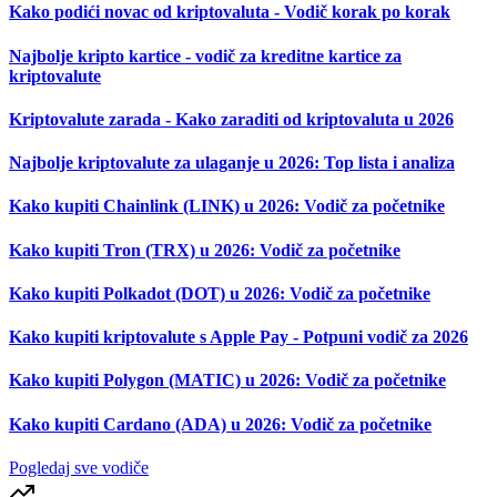
Kako podići novac od kriptovaluta - Vodič korak po korak
Najbolje kripto kartice - vodič za kreditne kartice za
kriptovalute
Kriptovalute zarada - Kako zaraditi od kriptovaluta u 2026
Najbolje kriptovalute za ulaganje u 2026: Top lista i analiza
Kako kupiti Chainlink (LINK) u 2026: Vodič za početnike
Kako kupiti Tron (TRX) u 2026: Vodič za početnike
Kako kupiti Polkadot (DOT) u 2026: Vodič za početnike
Kako kupiti kriptovalute s Apple Pay - Potpuni vodič za 2026
Kako kupiti Polygon (MATIC) u 2026: Vodič za početnike
Kako kupiti Cardano (ADA) u 2026: Vodič za početnike
Pogledaj sve vodiče