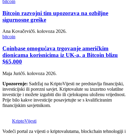
bitcoin
Bitcoin razvojni tim upozorava na ozbiljne
sigurnosne greške
Ana Kovačević
6. kolovoza 2026.
bitcoin
Coinbase omogućava trgovanje američkim
dionicama korisnicima iz UK-a, a Bitcoin blizu
$65,000
Maja Jurić
6. kolovoza 2026.
Upozorenje:
Sadržaj na KriptoVijesti ne predstavlja financijski,
investicijski ili porezni savjet. Kriptovalute su izuzetno volatilne
investicije i možete izgubiti dio ili cjelokupnu uloženu vrijednost.
Prije bilo kakve investicije posavjetujte se s kvalificiranim
financijskim savjetnikom.
K
Kripto
Vijesti
Vodeći portal za vijesti o kriptovalutama, blockchain tehnologiji i