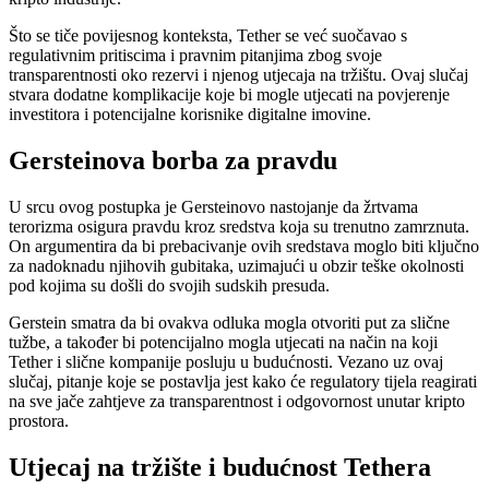
Što se tiče povijesnog konteksta, Tether se već suočavao s
regulativnim pritiscima i pravnim pitanjima zbog svoje
transparentnosti oko rezervi i njenog utjecaja na tržištu. Ovaj slučaj
stvara dodatne komplikacije koje bi mogle utjecati na povjerenje
investitora i potencijalne korisnike digitalne imovine.
Gersteinova borba za pravdu
U srcu ovog postupka je Gersteinovo nastojanje da žrtvama
terorizma osigura pravdu kroz sredstva koja su trenutno zamrznuta.
On argumentira da bi prebacivanje ovih sredstava moglo biti ključno
za nadoknadu njihovih gubitaka, uzimajući u obzir teške okolnosti
pod kojima su došli do svojih sudskih presuda.
Gerstein smatra da bi ovakva odluka mogla otvoriti put za slične
tužbe, a također bi potencijalno mogla utjecati na način na koji
Tether i slične kompanije posluju u budućnosti. Vezano uz ovaj
slučaj, pitanje koje se postavlja jest kako će regulatory tijela reagirati
na sve jače zahtjeve za transparentnost i odgovornost unutar kripto
prostora.
Utjecaj na tržište i budućnost Tethera