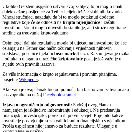
Ukoliko Gerstein uspješno ostvari svoj zahtjev, to bi moglo imati
dalekosežne posljedice za Tether i cijelo tržište stabilnih kovanica.
Mnogi stručnjaci nagađaju da bi to moglo potaknuti dodatne
regulative koje će se odnositi na
kripto mjenjačnice
i zaštitu
investitora, što bi moglo dovesti do stabilnije, ali i strože regulirane
sredine za trgovanje kriptovalutama.
Osim toga, daljnja regulativa mogla bi utjecati na investitore koji se
oslanjaju na Tether kao način očuvanja vrijednosti njihovih
sredstava, posebice tijekom
bear market
faza. Razumijevanje rizika
i odluka o ulaganju u različite
kriptovalute
postaje još važnije u
svjetlu ovih pravnih izazova.
Za više informacija o kripto regulativama i pravnim pitanjima,
posjetite
Wikipedia
.
Ako vam je ovaj članak bio od pomoći, bili bismo vam zahvalni ako
nas zapratite na našoj
Facebook stranici
.
Izjava o ograničenju odgovornosti:
Sadržaj ovog članka
namijenjen je isključivo informiranju i edukaciji. Ne predstavlja
financijski, investicijski, porezni ili pravni savjet. Prije bilo kakve
investicije posavjetujte se s kvalificiranim financijskim savjetnikom.
Prošla uspješnost nije jamstvo za buduće rezultate. Ulaganje u
kriptovalute je rizično.