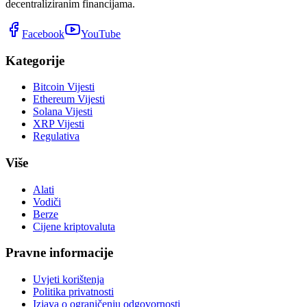
decentraliziranim financijama.
Facebook
YouTube
Kategorije
Bitcoin Vijesti
Ethereum Vijesti
Solana Vijesti
XRP Vijesti
Regulativa
Više
Alati
Vodiči
Berze
Cijene kriptovaluta
Pravne informacije
Uvjeti korištenja
Politika privatnosti
Izjava o ograničenju odgovornosti