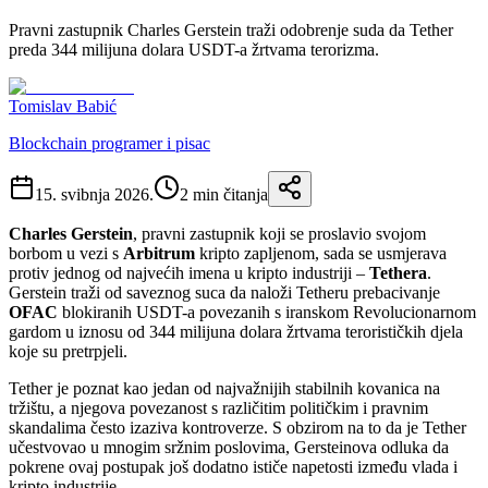
Pravni zastupnik Charles Gerstein traži odobrenje suda da Tether
preda 344 milijuna dolara USDT-a žrtvama terorizma.
Tomislav Babić
Blockchain programer i pisac
15. svibnja 2026.
2
min čitanja
Charles Gerstein
, pravni zastupnik koji se proslavio svojom
borbom u vezi s
Arbitrum
kripto zapljenom, sada se usmjerava
protiv jednog od najvećih imena u kripto industriji –
Tethera
.
Gerstein traži od saveznog suca da naloži Tetheru prebacivanje
OFAC
blokiranih USDT-a povezanih s iranskom Revolucionarnom
gardom u iznosu od 344 milijuna dolara žrtvama terorističkih djela
koje su pretrpjeli.
Tether je poznat kao jedan od najvažnijih stabilnih kovanica na
tržištu, a njegova povezanost s različitim političkim i pravnim
skandalima često izaziva kontroverze. S obzirom na to da je Tether
učestvovao u mnogim sržnim poslovima, Gersteinova odluka da
pokrene ovaj postupak još dodatno ističe napetosti između vlada i
kripto industrije.