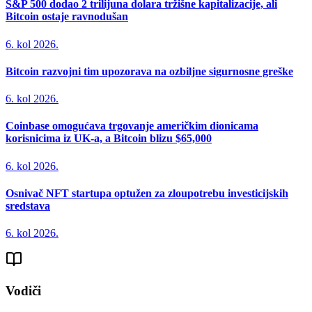
S&P 500 dodao 2 trilijuna dolara tržišne kapitalizacije, ali
Bitcoin ostaje ravnodušan
6. kol 2026.
Bitcoin razvojni tim upozorava na ozbiljne sigurnosne greške
6. kol 2026.
Coinbase omogućava trgovanje američkim dionicama
korisnicima iz UK-a, a Bitcoin blizu $65,000
6. kol 2026.
Osnivač NFT startupa optužen za zloupotrebu investicijskih
sredstava
6. kol 2026.
Vodiči