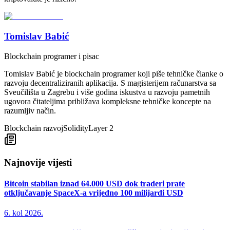
Tomislav Babić
Blockchain programer i pisac
Tomislav Babić je blockchain programer koji piše tehničke članke o
razvoju decentraliziranih aplikacija. S magisterijem računarstva sa
Sveučilišta u Zagrebu i više godina iskustva u razvoju pametnih
ugovora čitateljima približava kompleksne tehničke koncepte na
razumljiv način.
Blockchain razvoj
Solidity
Layer 2
Najnovije vijesti
Bitcoin stabilan iznad 64.000 USD dok traderi prate
otključavanje SpaceX-a vrijedno 100 milijardi USD
6. kol 2026.