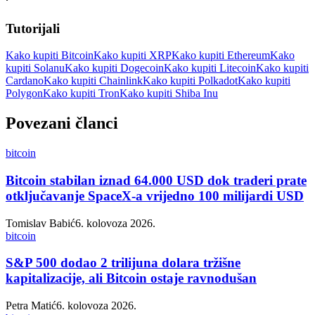
Tutorijali
Kako kupiti Bitcoin
Kako kupiti XRP
Kako kupiti Ethereum
Kako
kupiti Solanu
Kako kupiti Dogecoin
Kako kupiti Litecoin
Kako kupiti
Cardano
Kako kupiti Chainlink
Kako kupiti Polkadot
Kako kupiti
Polygon
Kako kupiti Tron
Kako kupiti Shiba Inu
Povezani članci
bitcoin
Bitcoin stabilan iznad 64.000 USD dok traderi prate
otključavanje SpaceX-a vrijedno 100 milijardi USD
Tomislav Babić
6. kolovoza 2026.
bitcoin
S&P 500 dodao 2 trilijuna dolara tržišne
kapitalizacije, ali Bitcoin ostaje ravnodušan
Petra Matić
6. kolovoza 2026.