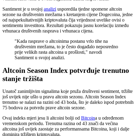
Santiment je u svojoj
analizi
usporedila tjedne spomene altcoin
sezone na društvenim mrežama s kretanjem cijene Dogecoina, jedne
od najspekultativnijih kriptovaluta čija vrijednost uvelike ovisi o
sentimentu investitora. Rezultati pokazuju jasnu korelaciju između
vrhunaca društvenih rasprava i vrhunaca cijena.
"Kada rasprave o altcoinima postanu vrlo tihe na
društvenim mrežama, to je često događalo neposredno
prije velikih rasta altcoina u prošlosti," navodi
Santiment u svojoj analizi.
Altcoin Season Index potvrđuje trenutno
stanje tržišta
Unatoč zanimljivim signalima koje pruža društveni sentiment, tržište
još uvijek nije ušlo u pravu altcoin sezonu. Altcoin Season Index
trenutno se nalazi na razini od 43 boda, što je daleko ispod potrebnih
75 bodova za potvrdu prave altcoin sezone.
Ovaj indeks mjeri jesu li altcoini bolji od
Bitcoin
a u određenom
vremenskom periodu. Trenutna razina od 43 znači da većina
altcoina još uvijek zaostaje za performansama Bitcoina, koji i dalje
dominira tržištem kriptovaluta.