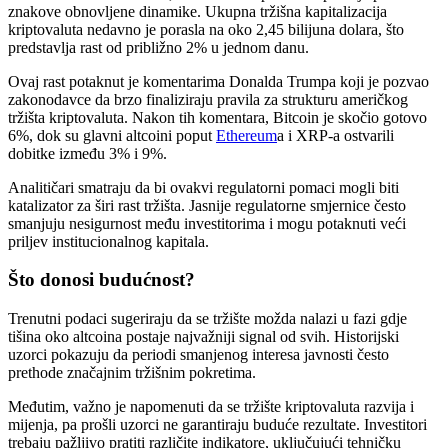
znakove obnovljene dinamike. Ukupna tržišna kapitalizacija
kriptovaluta nedavno je porasla na oko 2,45 bilijuna dolara, što
predstavlja rast od približno 2% u jednom danu.
Ovaj rast potaknut je komentarima Donalda Trumpa koji je pozvao
zakonodavce da brzo finaliziraju pravila za strukturu američkog
tržišta kriptovaluta. Nakon tih komentara, Bitcoin je skočio gotovo
6%, dok su glavni altcoini poput
Ethereum
a i XRP-a ostvarili
dobitke između 3% i 9%.
Analitičari smatraju da bi ovakvi regulatorni pomaci mogli biti
katalizator za širi rast tržišta. Jasnije regulatorne smjernice često
smanjuju nesigurnost među investitorima i mogu potaknuti veći
priljev institucionalnog kapitala.
Što donosi budućnost?
Trenutni podaci sugeriraju da se tržište možda nalazi u fazi gdje
tišina oko altcoina postaje najvažniji signal od svih. Historijski
uzorci pokazuju da periodi smanjenog interesa javnosti često
prethode značajnim tržišnim pokretima.
Međutim, važno je napomenuti da se tržište kriptovaluta razvija i
mijenja, pa prošli uzorci ne garantiraju buduće rezultate. Investitori
trebaju pažljivo pratiti različite indikatore, uključujući tehničku