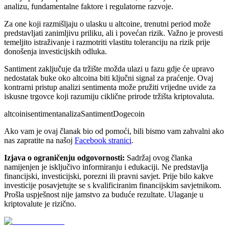
analizu, fundamentalne faktore i regulatorne razvoje.
Za one koji razmišljaju o ulasku u altcoine, trenutni period može
predstavljati zanimljivu priliku, ali i povećan rizik. Važno je provesti
temeljito istraživanje i razmotriti vlastitu toleranciju na rizik prije
donošenja investicijskih odluka.
Santiment zaključuje da tržište možda ulazi u fazu gdje će upravo
nedostatak buke oko altcoina biti ključni signal za praćenje. Ovaj
kontrarni pristup analizi sentimenta može pružiti vrijedne uvide za
iskusne trgovce koji razumiju ciklične prirode tržišta kriptovaluta.
altcoini
sentiment
analiza
Santiment
Dogecoin
Ako vam je ovaj članak bio od pomoći, bili bismo vam zahvalni ako
nas zapratite na našoj
Facebook stranici
.
Izjava o ograničenju odgovornosti:
Sadržaj ovog članka
namijenjen je isključivo informiranju i edukaciji. Ne predstavlja
financijski, investicijski, porezni ili pravni savjet. Prije bilo kakve
investicije posavjetujte se s kvalificiranim financijskim savjetnikom.
Prošla uspješnost nije jamstvo za buduće rezultate. Ulaganje u
kriptovalute je rizično.