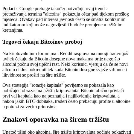
Podaci s Google pretrage također potvrđuju ovaj trend -
pretraživanja termina "altcoins" pokazuju oštar pad tijekom prošlog
mjeseca. Ovakav pad interesa javnosti često se smatra kontrarnim
indikatorom koji može nagovijestiti buduće promjene u tržišnim
kretanjima.
Trgovci čekaju Bitcoinov proboj
Na kriptovalutnim forumima i Reddit raspravama mnogi traderi još
uvijek čekaju da Bitcoin dosegne nova maksima prije nego što
altcoini počnu svoj tipični rast. Neki korisnici vjeruju da će se novi
altcoin ciklus pokrenuti tek kada Bitcoin dosegne svježe vrhunce i
likvidnost se proširi na šire tržište.
Ova strategija "rotacije kapitala" povijesno se pokazala kao
uobičajen obrazac na tržištu kriptovaluta. Bitcoin obično privlači
prvi val kapitala kao najpoznatija i najlikvidnija kriptovaluta, a
nakon jakih BTC dobitaka, traderi često prebacuju profite u altcoine
u potrazi za većim prinosima.
Znakovi oporavka na širem tržištu
Unatoč tišini oko altcoina, šire tržište kriptovaluta počinje pokazivati