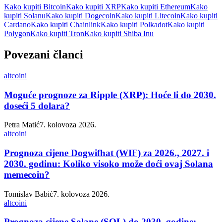
Kako kupiti Bitcoin
Kako kupiti XRP
Kako kupiti Ethereum
Kako
kupiti Solanu
Kako kupiti Dogecoin
Kako kupiti Litecoin
Kako kupiti
Cardano
Kako kupiti Chainlink
Kako kupiti Polkadot
Kako kupiti
Polygon
Kako kupiti Tron
Kako kupiti Shiba Inu
Povezani članci
altcoini
Moguće prognoze za Ripple (XRP): Hoće li do 2030.
doseći 5 dolara?
Petra Matić
7. kolovoza 2026.
altcoini
Prognoza cijene Dogwifhat (WIF) za 2026., 2027. i
2030. godinu: Koliko visoko može doći ovaj Solana
memecoin?
Tomislav Babić
7. kolovoza 2026.
altcoini
Prognoza cijene Solane (SOL) do 2030. godine: