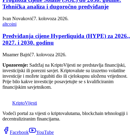
Tehnička analiza i dugoročno predviđanje
Ivan Novaković
7. kolovoza 2026.
altcoini
Predviđanja cijene Hyperliquida (HYPE) za 2026.,
2027. i 2030. godinu
Muamer Bajrić
7. kolovoza 2026.
Upozorenje:
Sadržaj na KriptoVijesti ne predstavlja financijski,
investicijski ili porezni savjet. Kriptovalute su izuzetno volatilne
investicije i možete izgubiti dio ili cjelokupnu uloženu vrijednost.
Prije bilo kakve investicije posavjetujte se s kvalificiranim
financijskim savjetnikom.
K
Kripto
Vijesti
Vodeći portal za vijesti o kriptovalutama, blockchain tehnologiji i
decentraliziranim financijama.
Facebook
YouTube