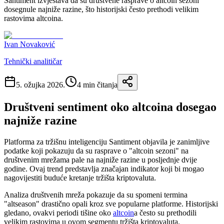
Santiment izvještava da su društvene rasprave o altcoin sezoni
dosegnule najniže razine, što historijski često prethodi velikim
rastovima altcoina.
Ivan Novaković
Tehnički analitičar
5. ožujka 2026.
4
min čitanja
Društveni sentiment oko altcoina dosegao
najniže razine
Platforma za tržišnu inteligenciju Santiment objavila je zanimljive
podatke koji pokazuju da su rasprave o "altcoin sezoni" na
društvenim mrežama pale na najniže razine u posljednje dvije
godine. Ovaj trend predstavlja značajan indikator koji bi mogao
nagovijestiti buduće kretanje tržišta kriptovaluta.
Analiza društvenih mreža pokazuje da su spomeni termina
"altseason" drastično opali kroz sve popularne platforme. Historijski
gledano, ovakvi periodi tišine oko
altcoin
a često su prethodili
velikim rastovima u ovom segmentu tržišta kriptovaluta.