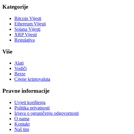
Kategorije
Bitcoin Vijesti
Ethereum Vijesti
Solana Vijesti
XRP Vijesti
Regulativa
Više
Alati
Vodiči
Berze
Cijene kriptovaluta
Pravne informacije
Uvjeti korištenja
Politika privatnosti
Izjava o ograničenju odgovornosti
O nama
Kontakt
Naš tim