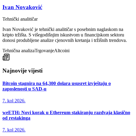
Ivan Novaković
Tehnički analitičar
Ivan Novaković je tehnički analitičar s posebnim naglaskom na
kripto tržišta. S višegodišnjim iskustvom u financijskom sektoru
donosi produbljene analize cjenovnih kretanja i tržišnih trendova.
Tehnična analiza
Trgovanje
Altcoini
Najnovije vijesti
Bitcoin stagnira na 64,300 dolara ususret izvještaju o
zaposlenosti u SAD-u
7. kol 2026.
weETH: Novi korak u Ethereum stakiranju razdvaja klasično
od restakinga
7. kol 2026.