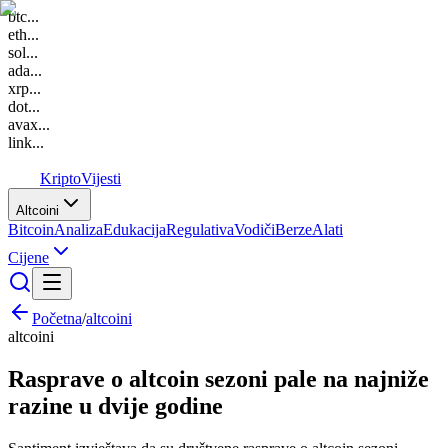
btc
...
eth
...
sol
...
ada
...
xrp
...
dot
...
avax
...
link
...
K
Kripto
Vijesti
Altcoini
Bitcoin
Analiza
Edukacija
Regulativa
Vodiči
Berze
Alati
Cijene
Početna
/
altcoini
altcoini
Rasprave o altcoin sezoni pale na najniže
razine u dvije godine