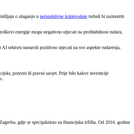
zmišljaju o ulaganju u
perspektivne kriptovalute
trebali bi razmotriti
roškovi energije mogu negativno utjecati na profitabilnost rudara,
AI sektoru nastaviti pozitivno utjecati na sve aspekte rudarenja,
jski, porezni ili pravni savjet. Prije bilo kakve investicije
o.
agrebu, gdje se specijalizirao za financijska tržišta. Od 2016. godine