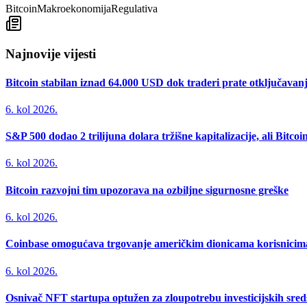
Bitcoin
Makroekonomija
Regulativa
Najnovije vijesti
Bitcoin stabilan iznad 64.000 USD dok traderi prate otključavan
6. kol 2026.
S&P 500 dodao 2 trilijuna dolara tržišne kapitalizacije, ali Bitco
6. kol 2026.
Bitcoin razvojni tim upozorava na ozbiljne sigurnosne greške
6. kol 2026.
Coinbase omogućava trgovanje američkim dionicama korisnicima 
6. kol 2026.
Osnivač NFT startupa optužen za zloupotrebu investicijskih sred