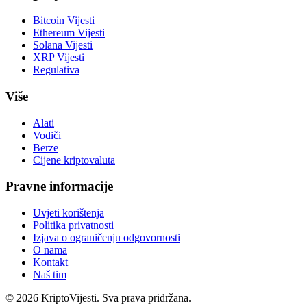
Bitcoin Vijesti
Ethereum Vijesti
Solana Vijesti
XRP Vijesti
Regulativa
Više
Alati
Vodiči
Berze
Cijene kriptovaluta
Pravne informacije
Uvjeti korištenja
Politika privatnosti
Izjava o ograničenju odgovornosti
O nama
Kontakt
Naš tim
©
2026
KriptoVijesti. Sva prava pridržana.