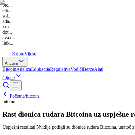
btc
...
eth
...
sol
...
ada
...
xrp
...
dot
...
avax
...
link
...
K
Kripto
Vijesti
Altcoini
Bitcoin
Analiza
Edukacija
Regulativa
Vodiči
Berze
Alati
Cijene
Početna
/
bitcoin
bitcoin
Rast dionica rudara Bitcoina uz uspješne r
Uspješni rezultati Nvidije podigli su dionice rudara Bitcoina, unatoč z