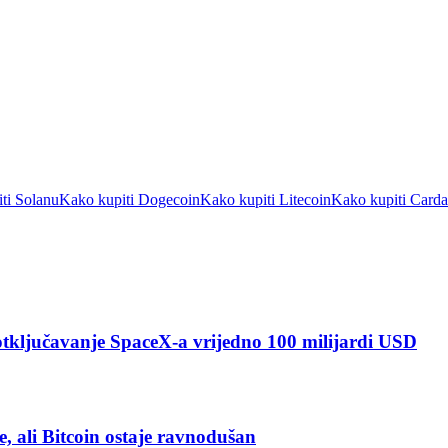
ti Solanu
Kako kupiti Dogecoin
Kako kupiti Litecoin
Kako kupiti Card
 otključavanje SpaceX-a vrijedno 100 milijardi USD
e, ali Bitcoin ostaje ravnodušan