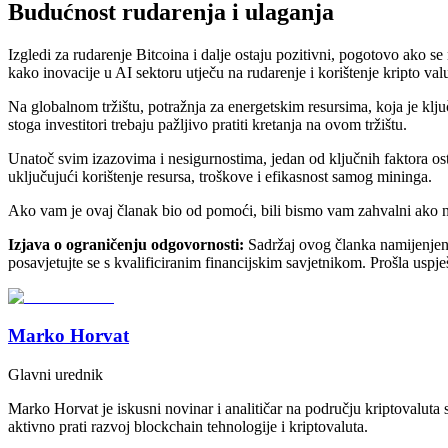
Budućnost rudarenja i ulaganja
Izgledi za rudarenje Bitcoina i dalje ostaju pozitivni, pogotovo ako se
kako inovacije u AI sektoru utječu na rudarenje i korištenje kripto valu
Na globalnom tržištu, potražnja za energetskim resursima, koja je klju
stoga investitori trebaju pažljivo pratiti kretanja na ovom tržištu.
Unatoč svim izazovima i nesigurnostima, jedan od ključnih faktora osta
uključujući korištenje resursa, troškove i efikasnost samog mininga.
Ako vam je ovaj članak bio od pomoći, bili bismo vam zahvalni ako na
Izjava o ograničenju odgovornosti:
Sadržaj ovog članka namijenjen je
posavjetujte se s kvalificiranim financijskim savjetnikom. Prošla uspje
Marko Horvat
Glavni urednik
Marko Horvat je iskusni novinar i analitičar na području kriptovaluta
aktivno prati razvoj blockchain tehnologije i kriptovaluta.