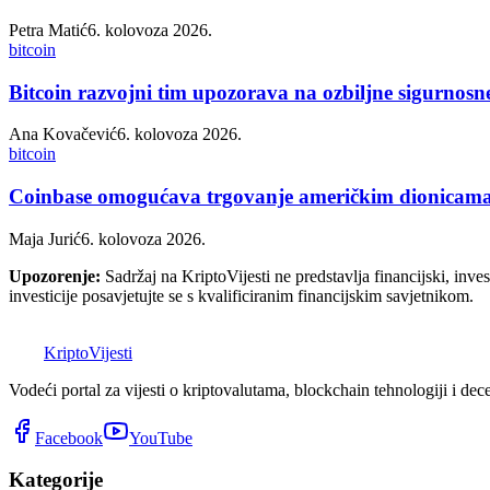
Petra Matić
6. kolovoza 2026.
bitcoin
Bitcoin razvojni tim upozorava na ozbiljne sigurnosn
Ana Kovačević
6. kolovoza 2026.
bitcoin
Coinbase omogućava trgovanje američkim dionicama k
Maja Jurić
6. kolovoza 2026.
Upozorenje:
Sadržaj na KriptoVijesti ne predstavlja financijski, invest
investicije posavjetujte se s kvalificiranim financijskim savjetnikom.
K
Kripto
Vijesti
Vodeći portal za vijesti o kriptovalutama, blockchain tehnologiji i dec
Facebook
YouTube
Kategorije