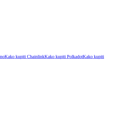
ano
Kako kupiti Chainlink
Kako kupiti Polkadot
Kako kupiti