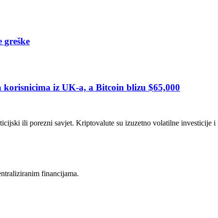
e greške
orisnicima iz UK-a, a Bitcoin blizu $65,000
icijski ili porezni savjet. Kriptovalute su izuzetno volatilne investicije 
entraliziranim financijama.