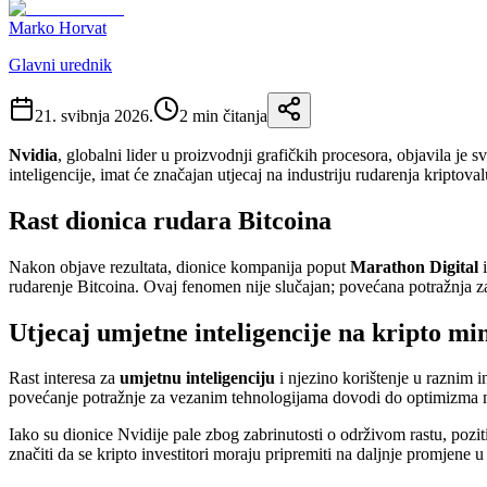
Marko Horvat
Glavni urednik
21. svibnja 2026.
2
min čitanja
Nvidia
, globalni lider u proizvodnji grafičkih procesora, objavila je
inteligencije, imat će značajan utjecaj na industriju rudarenja kripto
Rast dionica rudara Bitcoina
Nakon objave rezultata, dionice kompanija poput
Marathon Digital
rudarenje Bitcoina. Ovaj fenomen nije slučajan; povećana potražnja za
Utjecaj umjetne inteligencije na kripto mi
Rast interesa za
umjetnu inteligenciju
i njezino korištenje u raznim 
povećanje potražnje za vezanim tehnologijama dovodi do optimizma međ
Iako su dionice Nvidije pale zbog zabrinutosti o održivom rastu, poz
značiti da se kripto investitori moraju pripremiti na daljnje promjene 