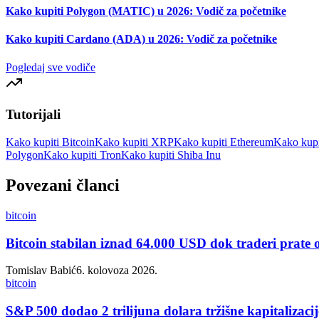
Kako kupiti Polygon (MATIC) u 2026: Vodič za početnike
Kako kupiti Cardano (ADA) u 2026: Vodič za početnike
Pogledaj sve vodiče
Tutorijali
Kako kupiti Bitcoin
Kako kupiti XRP
Kako kupiti Ethereum
Kako kupi
Polygon
Kako kupiti Tron
Kako kupiti Shiba Inu
Povezani članci
bitcoin
Bitcoin stabilan iznad 64.000 USD dok traderi prate
Tomislav Babić
6. kolovoza 2026.
bitcoin
S&P 500 dodao 2 trilijuna dolara tržišne kapitalizacij