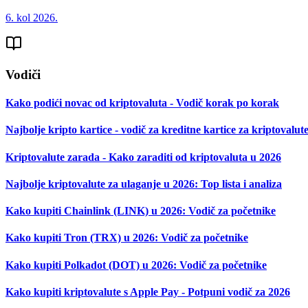
6. kol 2026.
Vodiči
Kako podići novac od kriptovaluta - Vodič korak po korak
Najbolje kripto kartice - vodič za kreditne kartice za kriptovalut
Kriptovalute zarada - Kako zaraditi od kriptovaluta u 2026
Najbolje kriptovalute za ulaganje u 2026: Top lista i analiza
Kako kupiti Chainlink (LINK) u 2026: Vodič za početnike
Kako kupiti Tron (TRX) u 2026: Vodič za početnike
Kako kupiti Polkadot (DOT) u 2026: Vodič za početnike
Kako kupiti kriptovalute s Apple Pay - Potpuni vodič za 2026