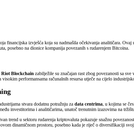
 svoja financijska izvješća koja su nadmašila očekivanja analitičara. Ova
valuta, posebno na dionice kompanija povezanih s rudarenjem Bitcoina.
i
Riot Blockchain
zabilježile su značajan rast zbog povezanosti sa sv
 visokim performansama računalnih resursa utječe na cijelo industrijsko
ning
industrijama stvara dodatnu potražnju za
data centrima
, u kojima se če
u investitorima i analitičarima, unatoč trenutnim izazovima na tržišt
itivan trend u sektoru rudarenja kriptovaluta pokazuje snažnu povezanos
u ovom dinamičnom prostoru, posebno kada je riječ o diversifikaciji svoji