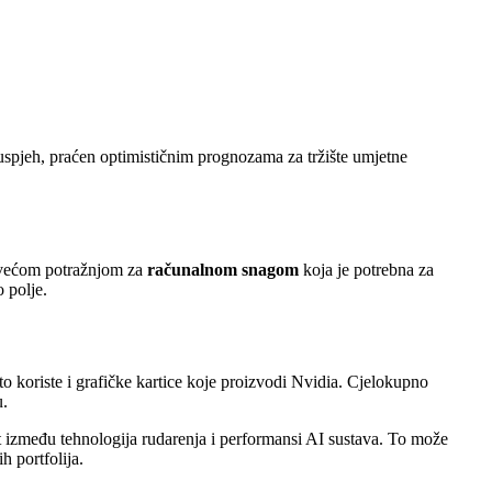
j uspjeh, praćen optimističnim prognozama za tržište umjetne
e većom potražnjom za
računalnom snagom
koja je potrebna za
 polje.
sto koriste i grafičke kartice koje proizvodi Nvidia. Cjelokupno
u.
t između tehnologija rudarenja i performansi AI sustava. To može
h portfolija.