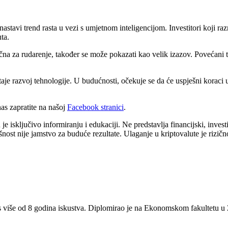
 nastavi trend rasta u vezi s umjetnom inteligencijom. Investitori koji ra
ta.
čna za rudarenje, također se može pokazati kao velik izazov. Povećani t
je razvoj tehnologije. U budućnosti, očekuje se da će uspješni koraci u 
s zapratite na našoj
Facebook stranici
.
 isključivo informiranju i edukaciji. Ne predstavlja financijski, investici
šnost nije jamstvo za buduće rezultate. Ulaganje u kriptovalute je rizičn
 s više od 8 godina iskustva. Diplomirao je na Ekonomskom fakultetu u Z