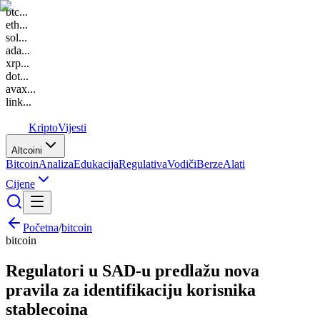
btc
...
eth
...
sol
...
ada
...
xrp
...
dot
...
avax
...
link
...
K
Kripto
Vijesti
Altcoini
Bitcoin
Analiza
Edukacija
Regulativa
Vodiči
Berze
Alati
Cijene
Početna
/
bitcoin
bitcoin
Regulatori u SAD-u predlažu nova
pravila za identifikaciju korisnika
stablecoina