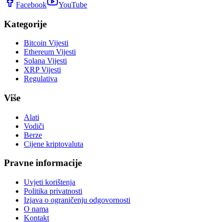
Facebook
YouTube
Kategorije
Bitcoin Vijesti
Ethereum Vijesti
Solana Vijesti
XRP Vijesti
Regulativa
Više
Alati
Vodiči
Berze
Cijene kriptovaluta
Pravne informacije
Uvjeti korištenja
Politika privatnosti
Izjava o ograničenju odgovornosti
O nama
Kontakt