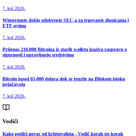
7. kol 2026.
Wintermute dobio odobrenje SEC-a za trgovanje dionicama i
ETF-ovima
7. kol 2026.
Prijenos 210.000 Bitcoina iz starih walleta izaziva raspravu o
sigurnosti i upravljanju sredstvima
7. kol 2026.
Bitcoin ispod 65,000 dolara dok se tenzije na Bliskom istoku
pojačavaju
7. kol 2026.
Vodiči
Kako podići novac od kriptovaluta - Vodič korak po korak