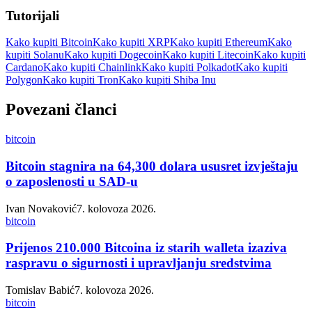
Tutorijali
Kako kupiti Bitcoin
Kako kupiti XRP
Kako kupiti Ethereum
Kako
kupiti Solanu
Kako kupiti Dogecoin
Kako kupiti Litecoin
Kako kupiti
Cardano
Kako kupiti Chainlink
Kako kupiti Polkadot
Kako kupiti
Polygon
Kako kupiti Tron
Kako kupiti Shiba Inu
Povezani članci
bitcoin
Bitcoin stagnira na 64,300 dolara ususret izvještaju
o zaposlenosti u SAD-u
Ivan Novaković
7. kolovoza 2026.
bitcoin
Prijenos 210.000 Bitcoina iz starih walleta izaziva
raspravu o sigurnosti i upravljanju sredstvima
Tomislav Babić
7. kolovoza 2026.
bitcoin