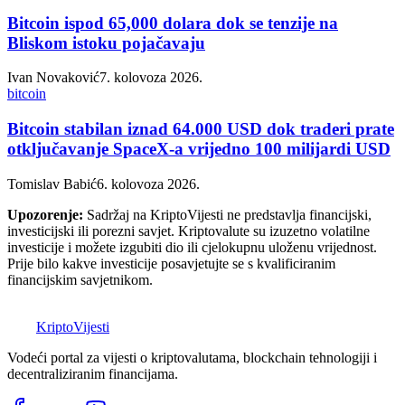
Bitcoin ispod 65,000 dolara dok se tenzije na
Bliskom istoku pojačavaju
Ivan Novaković
7. kolovoza 2026.
bitcoin
Bitcoin stabilan iznad 64.000 USD dok traderi prate
otključavanje SpaceX-a vrijedno 100 milijardi USD
Tomislav Babić
6. kolovoza 2026.
Upozorenje:
Sadržaj na KriptoVijesti ne predstavlja financijski,
investicijski ili porezni savjet. Kriptovalute su izuzetno volatilne
investicije i možete izgubiti dio ili cjelokupnu uloženu vrijednost.
Prije bilo kakve investicije posavjetujte se s kvalificiranim
financijskim savjetnikom.
K
Kripto
Vijesti
Vodeći portal za vijesti o kriptovalutama, blockchain tehnologiji i
decentraliziranim financijama.