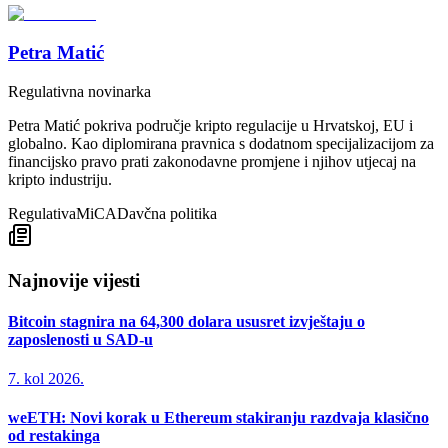
Petra Matić
Regulativna novinarka
Petra Matić pokriva područje kripto regulacije u Hrvatskoj, EU i
globalno. Kao diplomirana pravnica s dodatnom specijalizacijom za
financijsko pravo prati zakonodavne promjene i njihov utjecaj na
kripto industriju.
Regulativa
MiCA
Davčna politika
Najnovije vijesti
Bitcoin stagnira na 64,300 dolara ususret izvještaju o
zaposlenosti u SAD-u
7. kol 2026.
weETH: Novi korak u Ethereum stakiranju razdvaja klasično
od restakinga