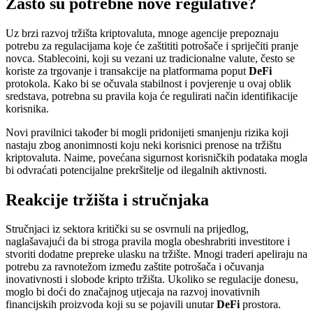
Zašto su potrebne nove regulative?
Uz brzi razvoj tržišta kriptovaluta, mnoge agencije prepoznaju
potrebu za regulacijama koje će zaštititi potrošače i spriječiti pranje
novca. Stablecoini, koji su vezani uz tradicionalne valute, često se
koriste za trgovanje i transakcije na platformama poput
DeFi
protokola. Kako bi se očuvala stabilnost i povjerenje u ovaj oblik
sredstava, potrebna su pravila koja će regulirati način identifikacije
korisnika.
Novi pravilnici također bi mogli pridonijeti smanjenju rizika koji
nastaju zbog anonimnosti koju neki korisnici prenose na tržištu
kriptovaluta. Naime, povećana sigurnost korisničkih podataka mogla
bi odvraćati potencijalne prekršitelje od ilegalnih aktivnosti.
Reakcije tržišta i stručnjaka
Stručnjaci iz sektora kritički su se osvrnuli na prijedlog,
naglašavajući da bi stroga pravila mogla obeshrabriti investitore i
stvoriti dodatne prepreke ulasku na tržište. Mnogi traderi apeliraju na
potrebu za ravnotežom između zaštite potrošača i očuvanja
inovativnosti i slobode kripto tržišta. Ukoliko se regulacije donesu,
moglo bi doći do značajnog utjecaja na razvoj inovativnih
financijskih proizvoda koji su se pojavili unutar
DeFi
prostora.