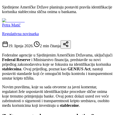
Sjedinjene Američke Države planiraju postaviti pravila identifikacije
korisnika stablecoina slična onima u bankama.
Petra Matić
Regulativna novinarka
19. lipnja 2026.
2
min čitanja
Federalne agencije u Sjedinjenim Američkim Državama, uključujući
Federal Reserve
i Ministarstvo financija, predstavile su novi
prijedlog zakonodavstva koje se fokusira na identifikaciju korisnika
stablecoina
. Ovaj prijedlog, poznat kao
GENIUS Act
, nastoji
postaviti standarde koji će omogućiti bolju kontrolu i transparentnost
unutar kripto tržišta.
Novim pravilima, koje su sada otvorene za javni komentar,
regulatori žele uspostaviti identifikacijske procedure slične onima
koje trenutno primjenjuju banke. Ovaj potez dolazi usred sve veće
zabrinutosti o sigurnosti i transparentnosti kripto sredstava, osobito
među korisnicima koji investiraju u
stablecoine
.