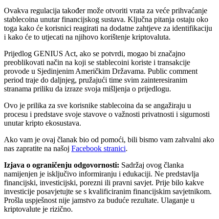
Ovakva regulacija također može otvoriti vrata za veće prihvaćanje
stablecoina unutar financijskog sustava. Ključna pitanja ostaju oko
toga kako će korisnici reagirati na dodatne zahtjeve za identifikaciju
i kako će to utjecati na njihovo korištenje kriptovaluta.
Prijedlog GENIUS Act, ako se potvrdi, mogao bi značajno
preoblikovati način na koji se stablecoini koriste i transakcije
provode u Sjedinjenim Američkim Državama. Public comment
period traje do daljnjeg, pružajući time svim zainteresiranim
stranama priliku da izraze svoja mišljenja o prijedlogu.
Ovo je prilika za sve korisnike stablecoina da se angažiraju u
procesu i predstave svoje stavove o važnosti privatnosti i sigurnosti
unutar kripto ekosustava.
Ako vam je ovaj članak bio od pomoći, bili bismo vam zahvalni ako
nas zapratite na našoj
Facebook stranici
.
Izjava o ograničenju odgovornosti:
Sadržaj ovog članka
namijenjen je isključivo informiranju i edukaciji. Ne predstavlja
financijski, investicijski, porezni ili pravni savjet. Prije bilo kakve
investicije posavjetujte se s kvalificiranim financijskim savjetnikom.
Prošla uspješnost nije jamstvo za buduće rezultate. Ulaganje u
kriptovalute je rizično.