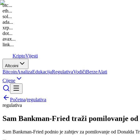
btc
...
eth
...
sol
...
ada
...
xrp
...
dot
...
avax
...
link
...
K
Kripto
Vijesti
Altcoini
Bitcoin
Analiza
Edukacija
Regulativa
Vodiči
Berze
Alati
Cijene
Početna
/
regulativa
regulativa
Sam Bankman-Fried traži pomilovanje o
Sam Bankman-Fried podnio je zahtjev za pomilovanje od Donalda Trum