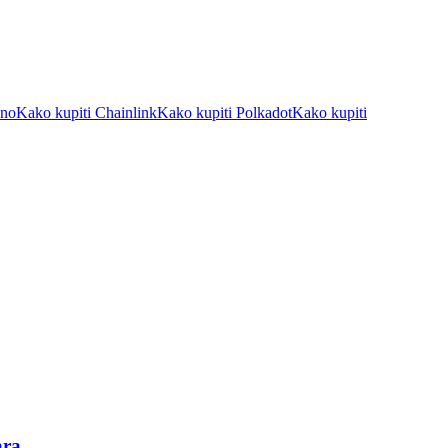
ano
Kako kupiti Chainlink
Kako kupiti Polkadot
Kako kupiti
ara