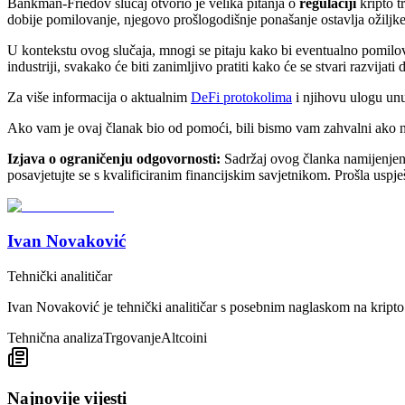
Bankman-Friedov slučaj otvorio je velika pitanja o
regulaciji
kripto t
dobije pomilovanje, njegovo prošlogodišnje ponašanje ostavlja ožiljke n
U kontekstu ovog slučaja, mnogi se pitaju kako bi eventualno pomilova
industriji, svakako će biti zanimljivo pratiti kako će se stvari razvij
Za više informacija o aktualnim
DeFi protokolima
i njihovu ulogu unu
Ako vam je ovaj članak bio od pomoći, bili bismo vam zahvalni ako na
Izjava o ograničenju odgovornosti:
Sadržaj ovog članka namijenjen je
posavjetujte se s kvalificiranim financijskim savjetnikom. Prošla uspje
Ivan Novaković
Tehnički analitičar
Ivan Novaković je tehnički analitičar s posebnim naglaskom na kripto 
Tehnična analiza
Trgovanje
Altcoini
Najnovije vijesti