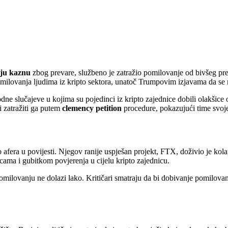
nju kaznu
zbog prevare, službeno je zatražio pomilovanje od bivšeg p
milovanja ljudima iz kripto sektora, unatoč Trumpovim izjavama da se 
e slučajeve u kojima su pojedinci iz kripto zajednice dobili olakšice o
i zatražiti ga putem
clemency petition
procedure, pokazujući time svoje
afera u povijesti. Njegov ranije uspješan projekt, FTX, doživio je kol
icama i gubitkom povjerenja u cijelu kripto zajednicu.
milovanju ne dolazi lako. Kritičari smatraju da bi dobivanje pomilova