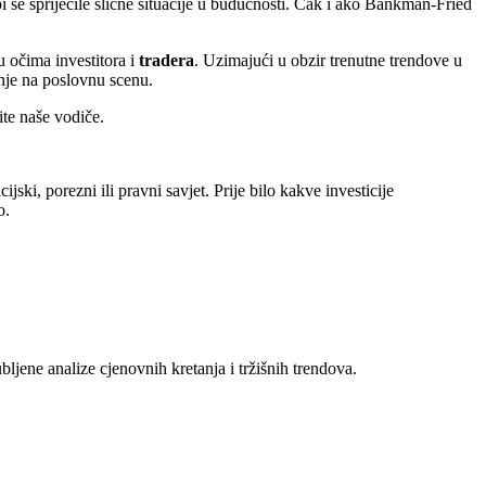
 bi se spriječile slične situacije u budućnosti. Čak i ako Bankman-Fried
 očima investitora i
tradera
. Uzimajući u obzir trenutne trendove u
anje na poslovnu scenu.
tite naše vodiče.
jski, porezni ili pravni savjet. Prije bilo kakve investicije
o.
ljene analize cjenovnih kretanja i tržišnih trendova.