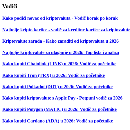
Vodiči
Kako podići novac od kriptovaluta - Vodič korak po korak
Najbolje kripto kartice - vodič za kreditne kartice za kriptovalut
Kriptovalute zarada - Kako zaraditi od kriptovaluta u 2026
Najbolje kriptovalute za ulaganje u 2026: Top lista i analiza
Kako kupiti Chainlink (LINK) u 2026: Vodič za početnike
Kako kupiti Tron (TRX) u 2026: Vodič za početnike
Kako kupiti Polkadot (DOT) u 2026: Vodič za početnike
Kako kupiti kriptovalute s Apple Pay - Potpuni vodič za 2026
Kako kupiti Polygon (MATIC) u 2026: Vodič za početnike
Kako kupiti Cardano (ADA) u 2026: Vodič za početnike