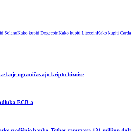
ti Solanu
Kako kupiti Dogecoin
Kako kupiti Litecoin
Kako kupiti Card
ke koje ograničavaju kripto biznise
 odluka ECB-a
nske središnje banke, Tether zamrzava 131 milijun dol