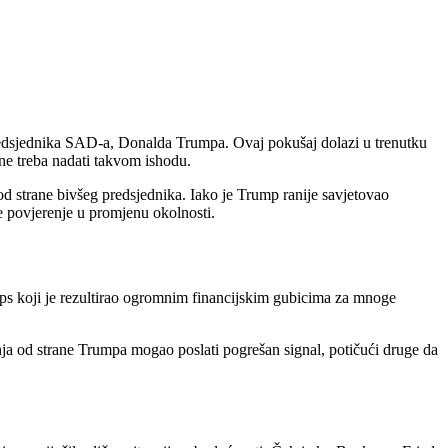
redsjednika SAD-a, Donalda Trumpa. Ovaj pokušaj dolazi u trenutku
ne treba nadati takvom ishodu.
d strane bivšeg predsjednika. Iako je Trump ranije savjetovao
 povjerenje u promjenu okolnosti.
aps koji je rezultirao ogromnim financijskim gubicima za mnoge
nja od strane Trumpa mogao poslati pogrešan signal, potičući druge da