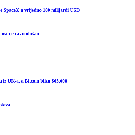
je SpaceX-a vrijedno 100 milijardi USD
in ostaje ravnodušan
iz UK-a, a Bitcoin blizu $65,000
stava