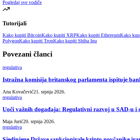
Pogledaj sve vodiče
Tutorijali
Kako kupiti Bitcoin
Kako kupiti XRP
Kako kupiti Ethereum
Kako kupi
Polygon
Kako kupiti Tron
Kako kupiti Shiba Inu
Povezani članci
regulativa
Istražna komisija britanskog parlamenta ispituje ban
Ana Kovačević
21. srpnja 2026.
regulativa
Uoči važnih događaja: Regulativni razvoj u SAD-u i
Maja Jurić
20. srpnja 2026.
regulativa
Sjedinjene Države sankcionirale kripto novčanike ira