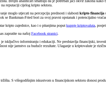
ržišta. Brojni analitičari smatraju da je potreban jači okvir zakona kako
a reputaciji cijelog kripto sektora.
nje moglo utjecati na percepciju prednosti i slabosti
kripto financija
u
ati dok se Bankman-Fried bori za svoj pravni opstanak i potencijalno vrać
tar kripto zajednice, kao i o pitanjima poput
kupnje kriptovaluta
, posje
s zapratite na našoj
Facebook stranici
.
 isključivo informiranju i edukaciji. Ne predstavlja financijski, investici
šnost nije jamstvo za buduće rezultate. Ulaganje u kriptovalute je rizičn
tržišta. S višegodišnjim iskustvom u financijskom sektoru donosi produb