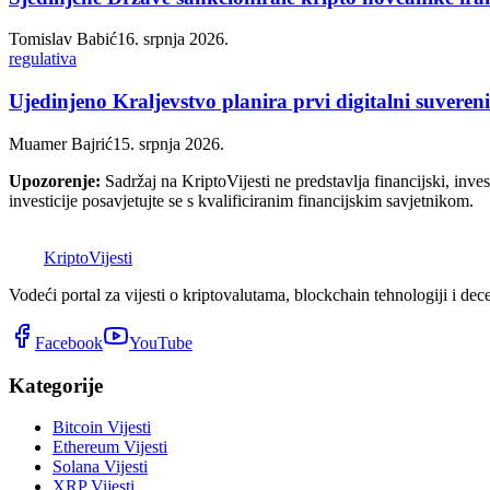
Tomislav Babić
16. srpnja 2026.
regulativa
Ujedinjeno Kraljevstvo planira prvi digitalni suvere
Muamer Bajrić
15. srpnja 2026.
Upozorenje:
Sadržaj na KriptoVijesti ne predstavlja financijski, invest
investicije posavjetujte se s kvalificiranim financijskim savjetnikom.
K
Kripto
Vijesti
Vodeći portal za vijesti o kriptovalutama, blockchain tehnologiji i dec
Facebook
YouTube
Kategorije
Bitcoin Vijesti
Ethereum Vijesti
Solana Vijesti
XRP Vijesti