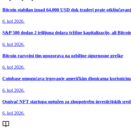
Bitcoin stabilan iznad 64.000 USD dok traderi prate otključavan
6. kol 2026.
S&P 500 dodao 2 trilijuna dolara tržišne kapitalizacije, ali Bitco
6. kol 2026.
Bitcoin razvojni tim upozorava na ozbiljne sigurnosne greške
6. kol 2026.
Coinbase omogućava trgovanje američkim dionicama korisnicima 
6. kol 2026.
Osnivač NFT startupa optužen za zloupotrebu investicijskih sred
6. kol 2026.