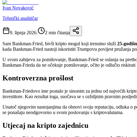
Ivan Novaković
Tehnički analitičar
9. lipnja 2026.
2
min čitanja
Sam Bankman-Fried, bivši kripto mogul koji trenutno služi
25-godiš
kada Bankman-Fried nastoji iskoristiti Trumpovu povijest pružanja po
U svom zahtjevu za pomilovanje, Bankman-Fried se oslanja na prethodn
Bankman-Frieda da ne očekuje pomilovanje, očito je odlučio riskirati 
Kontroverzna prošlost
Bankman-Friedovo ime postalo je sinonim za jednu od najvećih kripto 
investitore. Kao rezultat toga, suočava se s ozbiljnim pravnim posljed
Unatoč njegovim nastojanjima da obnovi svoju reputaciju, odluka o po
se ponašaju neodgovorno u svom poslovanju s kriptovalutama.
Utjecaj na kripto zajednicu