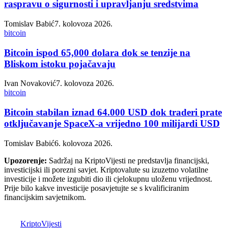
raspravu o sigurnosti i upravljanju sredstvima
Tomislav Babić
7. kolovoza 2026.
bitcoin
Bitcoin ispod 65,000 dolara dok se tenzije na
Bliskom istoku pojačavaju
Ivan Novaković
7. kolovoza 2026.
bitcoin
Bitcoin stabilan iznad 64.000 USD dok traderi prate
otključavanje SpaceX-a vrijedno 100 milijardi USD
Tomislav Babić
6. kolovoza 2026.
Upozorenje:
Sadržaj na KriptoVijesti ne predstavlja financijski,
investicijski ili porezni savjet. Kriptovalute su izuzetno volatilne
investicije i možete izgubiti dio ili cjelokupnu uloženu vrijednost.
Prije bilo kakve investicije posavjetujte se s kvalificiranim
financijskim savjetnikom.
K
Kripto
Vijesti