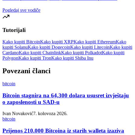
Pogledaj sve vodiče
Tutorijali
Kako kupiti Bitcoin
Kako kupiti XRP
Kako kupiti Ethereum
Kako
kupiti Solanu
Kako kupiti Dogecoin
Kako kupiti Litecoin
Kako kupiti
Cardano
Kako kupiti Chainlink
Kako kupiti Polkadot
Kako kupiti
Polygon
Kako kupiti Tron
Kako kupiti Shiba Inu
Povezani članci
bitcoin
Bitcoin stagnira na 64,300 dolara ususret izvještaju
o zaposlenosti u SAD-u
Ivan Novaković
7. kolovoza 2026.
bitcoin
Prijenos 210.000 Bitcoina iz starih walleta izaziva