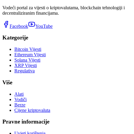
Vodeći portal za vijesti o kriptovalutama, blockchain tehnologiji i
decentraliziranim financijama.
Facebook
YouTube
Kategorije
Bitcoin Vijesti
Ethereum Vijesti
Solana Vijesti
XRP Vijesti
Regulativa
Više
Alati
Vodiči
Berze
Cijene kriptovaluta
Pravne informacije
Uvjeti korištenja