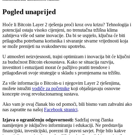
Pogled unaprijed
Hoće li Bitcoin Layer 2 rješenja proći kroz ovu krizu? Tehnologija i
potencijal ostaju visoko cijenjeni, no trenutačna tržišna klima
zahtijeva više od same inovacije. Da bi se uspjelo, ključna će biti
prilagodba potrebama korisnika i stvaranje stvarne vrijednosti koja
se može prenijeti na svakodnevnu upotrebu.
U atmosferi neizvjesnosti, trajni optimizam i inovacija bit će ključni
za budućnost Bitcoin ekosustava. Kako se situacija razvija,
investitori i entuzijasti morat će pažljivo pratiti trendove i
prilagođavati svoje strategije u skladu s promjenama na tržištu.
Za više informacija o Bitcoin-u i njegovim Layer 2 rješenjima,
možete istražiti
vodiče za početnike
koji objašnjavaju osnovne
koncepte ovog revolucionarnog sustava.
Ako vam je ovaj članak bio od pomoći, bili bismo vam zahvalni ako
nas zapratite na našoj
Facebook stranici
.
Izjava o ograničenju odgovornosti:
Sadržaj ovog članka
namijenjen je isključivo informiranju i edukaciji. Ne predstavlja
financijski, investicijski, porezni ili pravni savjet. Prije bilo kakve