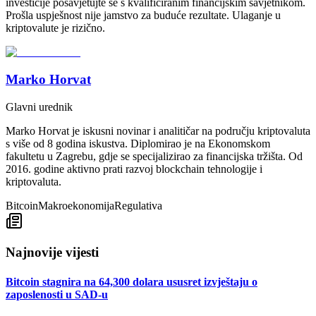
investicije posavjetujte se s kvalificiranim financijskim savjetnikom.
Prošla uspješnost nije jamstvo za buduće rezultate. Ulaganje u
kriptovalute je rizično.
Marko Horvat
Glavni urednik
Marko Horvat je iskusni novinar i analitičar na području kriptovaluta
s više od 8 godina iskustva. Diplomirao je na Ekonomskom
fakultetu u Zagrebu, gdje se specijalizirao za financijska tržišta. Od
2016. godine aktivno prati razvoj blockchain tehnologije i
kriptovaluta.
Bitcoin
Makroekonomija
Regulativa
Najnovije vijesti
Bitcoin stagnira na 64,300 dolara ususret izvještaju o
zaposlenosti u SAD-u