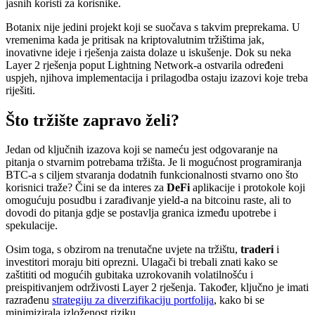
jasnih koristi za korisnike.
Botanix nije jedini projekt koji se suočava s takvim preprekama. U
vremenima kada je pritisak na kriptovalutnim tržištima jak,
inovativne ideje i rješenja zaista dolaze u iskušenje. Dok su neka
Layer 2 rješenja poput Lightning Network-a ostvarila određeni
uspjeh, njihova implementacija i prilagodba ostaju izazovi koje treba
riješiti.
Što tržište zapravo želi?
Jedan od ključnih izazova koji se nameću jest odgovaranje na
pitanja o stvarnim potrebama tržišta. Je li mogućnost programiranja
BTC-a s ciljem stvaranja dodatnih funkcionalnosti stvarno ono što
korisnici traže? Čini se da interes za
DeFi
aplikacije i protokole koji
omogućuju posudbu i zarađivanje yield-a na bitcoinu raste, ali to
dovodi do pitanja gdje se postavlja granica između upotrebe i
spekulacije.
Osim toga, s obzirom na trenutačne uvjete na tržištu,
traderi
i
investitori moraju biti oprezni. Ulagači bi trebali znati kako se
zaštititi od mogućih gubitaka uzrokovanih volatilnošću i
preispitivanjem održivosti Layer 2 rješenja. Također, ključno je imati
razrađenu
strategiju za diverzifikaciju portfolija
, kako bi se
minimizirala izloženost riziku.