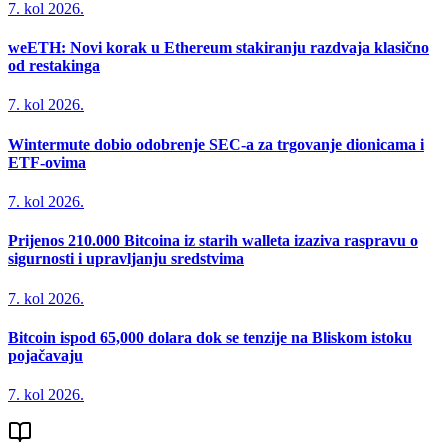
7. kol 2026.
weETH: Novi korak u Ethereum stakiranju razdvaja klasično
od restakinga
7. kol 2026.
Wintermute dobio odobrenje SEC-a za trgovanje dionicama i
ETF-ovima
7. kol 2026.
Prijenos 210.000 Bitcoina iz starih walleta izaziva raspravu o
sigurnosti i upravljanju sredstvima
7. kol 2026.
Bitcoin ispod 65,000 dolara dok se tenzije na Bliskom istoku
pojačavaju
7. kol 2026.