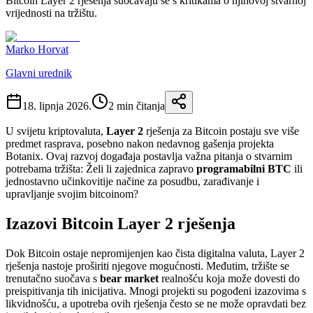
Bitcoin Layer 2 rješenja suočavaju se s kritikama o njihovoj stvarnoj
vrijednosti na tržištu.
Marko Horvat
Glavni urednik
18. lipnja 2026.
2
min čitanja
U svijetu kriptovaluta,
Layer 2
rješenja za Bitcoin postaju sve više
predmet rasprava, posebno nakon nedavnog gašenja projekta
Botanix. Ovaj razvoj događaja postavlja važna pitanja o stvarnim
potrebama tržišta: Želi li zajednica zapravo
programabilni BTC
ili
jednostavno učinkovitije načine za posudbu, zarađivanje i
upravljanje svojim bitcoinom?
Izazovi Bitcoin Layer 2 rješenja
Dok Bitcoin ostaje nepromijenjen kao čista digitalna valuta, Layer 2
rješenja nastoje proširiti njegove mogućnosti. Međutim, tržište se
trenutačno suočava s
bear market
realnošću koja može dovesti do
preispitivanja tih inicijativa. Mnogi projekti su pogođeni izazovima s
likvidnošću, a upotreba ovih rješenja često se ne može opravdati bez