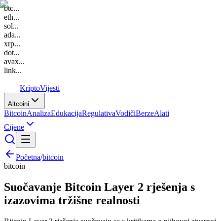
btc
...
eth
...
sol
...
ada
...
xrp
...
dot
...
avax
...
link
...
K
Kripto
Vijesti
Altcoini
Bitcoin
Analiza
Edukacija
Regulativa
Vodiči
Berze
Alati
Cijene
Početna
/
bitcoin
bitcoin
Suočavanje Bitcoin Layer 2 rješenja s
izazovima tržišne realnosti