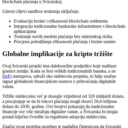
blockchain plaćanja u Švicarskoj.
Glavni ciljevi sandbox testiranja uključuju:
Evaluaciju brzine i efikasnosti blockchain settlmenta
Integraciju tradicionalne bankarske infrastrukture s blockchain
aplikacijama
Testiranje novih modela plaćanja bez sistemskog rizika
Procjenu poboljšanja efikasnosti plaćanja i brzine namire
Globalne implikacije za kripto tržište
Ovaj švicarski projekt ima dalekosežne posljedice koje nadilaze
granice zemlje. Kada se šest velikih tradicionalnih banaka, a ne
DeFi
startupova, udruži oko stablecoin projekta, to šalje snažan
signal globalnom financijskom sustavu o prihvaćanju digitalnih
valuta.
Tržište stablecoina već je doseglo vrijednost od 320 milijardi dolara,
a procjenjuje se da bi tokovi plaćanja mogli doseći 56,6 trilijuna
dolara do 2030. godine. Ovi brojevi pokazuju da tradicionalne
financije sve više istražuju digitalne valute, a Švicarska bi mogla
postati ključno čvorište za reguliranu adopciju stablecoina.
Značaj ovog projekta posebno je naglašen činjenicom da švicarski