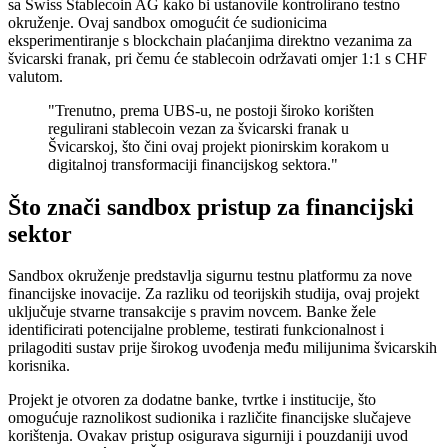
sa Swiss Stablecoin AG kako bi ustanovile kontrolirano testno
okruženje. Ovaj sandbox omogućit će sudionicima
eksperimentiranje s blockchain plaćanjima direktno vezanima za
švicarski franak, pri čemu će stablecoin održavati omjer 1:1 s CHF
valutom.
"Trenutno, prema UBS-u, ne postoji široko korišten
regulirani stablecoin vezan za švicarski franak u
Švicarskoj, što čini ovaj projekt pionirskim korakom u
digitalnoj transformaciji financijskog sektora."
Što znači sandbox pristup za financijski
sektor
Sandbox okruženje predstavlja sigurnu testnu platformu za nove
financijske inovacije. Za razliku od teorijskih studija, ovaj projekt
uključuje stvarne transakcije s pravim novcem. Banke žele
identificirati potencijalne probleme, testirati funkcionalnost i
prilagoditi sustav prije širokog uvođenja među milijunima švicarskih
korisnika.
Projekt je otvoren za dodatne banke, tvrtke i institucije, što
omogućuje raznolikost sudionika i različite financijske slučajeve
korištenja. Ovakav pristup osigurava sigurniji i pouzdaniji uvod