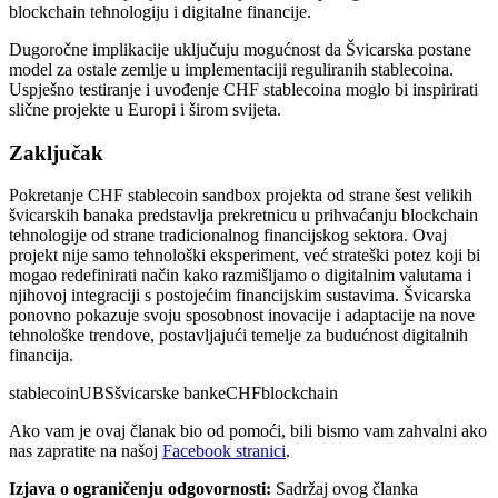
blockchain tehnologiju i digitalne financije.
Dugoročne implikacije uključuju mogućnost da Švicarska postane
model za ostale zemlje u implementaciji reguliranih stablecoina.
Uspješno testiranje i uvođenje CHF stablecoina moglo bi inspirirati
slične projekte u Europi i širom svijeta.
Zaključak
Pokretanje CHF stablecoin sandbox projekta od strane šest velikih
švicarskih banaka predstavlja prekretnicu u prihvaćanju blockchain
tehnologije od strane tradicionalnog financijskog sektora. Ovaj
projekt nije samo tehnološki eksperiment, već strateški potez koji bi
mogao redefinirati način kako razmišljamo o digitalnim valutama i
njihovoj integraciji s postojećim financijskim sustavima. Švicarska
ponovno pokazuje svoju sposobnost inovacije i adaptacije na nove
tehnološke trendove, postavljajući temelje za budućnost digitalnih
financija.
stablecoin
UBS
švicarske banke
CHF
blockchain
Ako vam je ovaj članak bio od pomoći, bili bismo vam zahvalni ako
nas zapratite na našoj
Facebook stranici
.
Izjava o ograničenju odgovornosti:
Sadržaj ovog članka