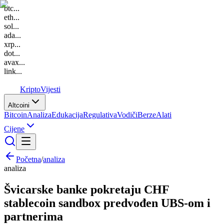
btc
...
eth
...
sol
...
ada
...
xrp
...
dot
...
avax
...
link
...
K
Kripto
Vijesti
Altcoini
Bitcoin
Analiza
Edukacija
Regulativa
Vodiči
Berze
Alati
Cijene
Početna
/
analiza
analiza
Švicarske banke pokretaju CHF
stablecoin sandbox predvođen UBS-om i
partnerima