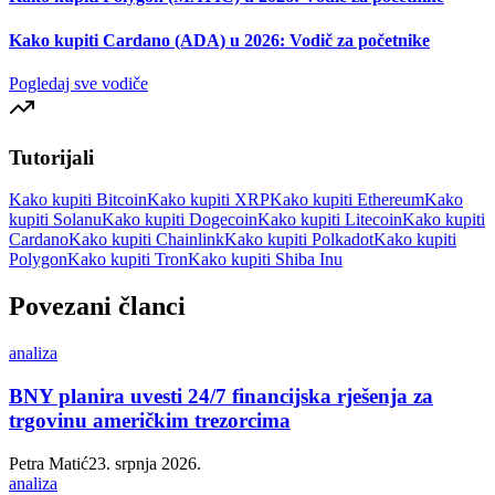
Kako kupiti Cardano (ADA) u 2026: Vodič za početnike
Pogledaj sve vodiče
Tutorijali
Kako kupiti Bitcoin
Kako kupiti XRP
Kako kupiti Ethereum
Kako
kupiti Solanu
Kako kupiti Dogecoin
Kako kupiti Litecoin
Kako kupiti
Cardano
Kako kupiti Chainlink
Kako kupiti Polkadot
Kako kupiti
Polygon
Kako kupiti Tron
Kako kupiti Shiba Inu
Povezani članci
analiza
BNY planira uvesti 24/7 financijska rješenja za
trgovinu američkim trezorcima
Petra Matić
23. srpnja 2026.
analiza