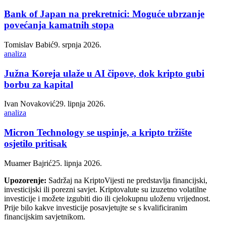
Bank of Japan na prekretnici: Moguće ubrzanje
povećanja kamatnih stopa
Tomislav Babić
9. srpnja 2026.
analiza
Južna Koreja ulaže u AI čipove, dok kripto gubi
borbu za kapital
Ivan Novaković
29. lipnja 2026.
analiza
Micron Technology se uspinje, a kripto tržište
osjetilo pritisak
Muamer Bajrić
25. lipnja 2026.
Upozorenje:
Sadržaj na KriptoVijesti ne predstavlja financijski,
investicijski ili porezni savjet. Kriptovalute su izuzetno volatilne
investicije i možete izgubiti dio ili cjelokupnu uloženu vrijednost.
Prije bilo kakve investicije posavjetujte se s kvalificiranim
financijskim savjetnikom.