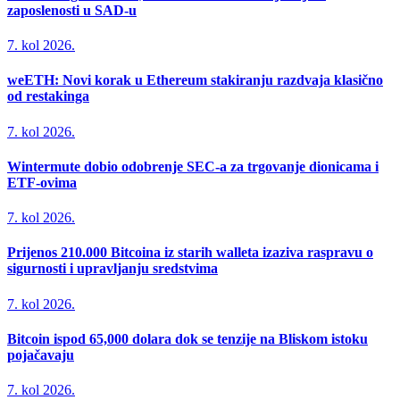
zaposlenosti u SAD-u
7. kol 2026.
weETH: Novi korak u Ethereum stakiranju razdvaja klasično
od restakinga
7. kol 2026.
Wintermute dobio odobrenje SEC-a za trgovanje dionicama i
ETF-ovima
7. kol 2026.
Prijenos 210.000 Bitcoina iz starih walleta izaziva raspravu o
sigurnosti i upravljanju sredstvima
7. kol 2026.
Bitcoin ispod 65,000 dolara dok se tenzije na Bliskom istoku
pojačavaju
7. kol 2026.