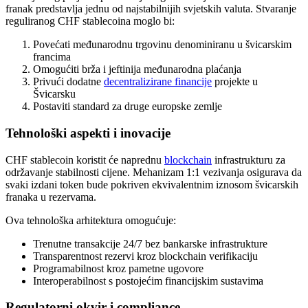
franak predstavlja jednu od najstabilnijih svjetskih valuta. Stvaranje
reguliranog CHF stablecoina moglo bi:
Povećati međunarodnu trgovinu denominiranu u švicarskim
francima
Omogućiti brža i jeftinija međunarodna plaćanja
Privući dodatne
decentralizirane financije
projekte u
Švicarsku
Postaviti standard za druge europske zemlje
Tehnološki aspekti i inovacije
CHF stablecoin koristit će naprednu
blockchain
infrastrukturu za
održavanje stabilnosti cijene. Mehanizam 1:1 vezivanja osigurava da
svaki izdani token bude pokriven ekvivalentnim iznosom švicarskih
franaka u rezervama.
Ova tehnološka arhitektura omogućuje:
Trenutne transakcije 24/7 bez bankarske infrastrukture
Transparentnost rezervi kroz blockchain verifikaciju
Programabilnost kroz pametne ugovore
Interoperabilnost s postojećim financijskim sustavima
Regulatorni okvir i compliance