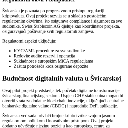
Švicarska je poznata po progresivnom pristupu regulaciji
kriptovaluta. Ovaj projekt razvija se u skladu s postojećim
regulatornim okvirima, što osigurava compliance i sigurnost za sve
sudionike. Swiss Stablecoin AG djeluje kao koordinator projekta,
osiguravajući poštivanje svih regulatornih zahtjeva.
Regulatorni aspekti uključuju:
KYC/AML procedure za sve sudionike
Redovite audite rezervi i operacija
Sukladnost s europskim MiCA regulacijama
Zaštitu potrošača kroz osigurane depozite
Budućnost digitalnih valuta u Švicarskoj
Ovaj pilot projekt predstavlja tek početak digitalne transformacije
švicarskog financijskog sektora. Uspjeh CHF stablecoina mogao bi
otvoriti vrata za dodatne blockchain inovacije, uključujući centralne
bankarske digitalne valute (CBDC) i naprednije DeFi aplikacije.
Švicarska već sada privlači brojne kripto tvrtke svojom jasnom
regulatornom politikom i inovativnim pristupom. Ovaj projekt
dodatno učvršćuje njezinu poziciju kao europskog centra za