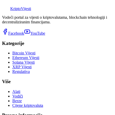
K
Kripto
Vijesti
Vodeći portal za vijesti o kriptovalutama, blockchain tehnologiji i
decentraliziranim financijama.
Facebook
YouTube
Kategorije
Bitcoin Vijesti
Ethereum Vijesti
Solana Vijesti
XRP Vijesti
Regulativa
Više
Alati
Vodiči
Berze
Cijene kriptovaluta