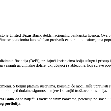
 što je
United Texas Bank
stekla nacionalnu bankarsku licencu. Ova b
ime se pozicionira kao ozbiljan protivnik etabliranim institucijama popu
iranih financija (DeFi), pružajući korisnicima bolju uslugu i pristup i
a vezanih uz digitalne dolare, uključujući i stablecoine, koji su sve po
promjenu. S boljim platnim sustavima, korisnici će moći lakše upravljati
bi donijeti dodatne sigurnosne mjere i smanjiti troškove transakcija.
xas Bank
da se natječu s tradicionalnim bankama, potencijalno smanjuju
og portfolija
.