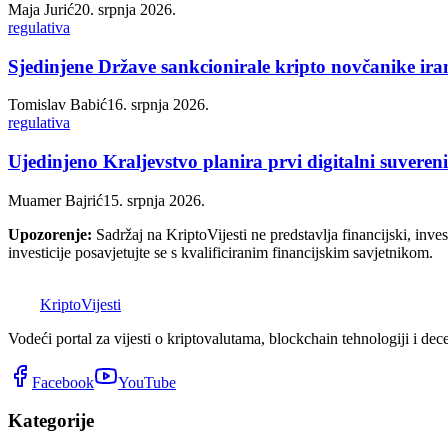
Maja Jurić
20. srpnja 2026.
regulativa
Sjedinjene Države sankcionirale kripto novčanike ira
Tomislav Babić
16. srpnja 2026.
regulativa
Ujedinjeno Kraljevstvo planira prvi digitalni suvere
Muamer Bajrić
15. srpnja 2026.
Upozorenje:
Sadržaj na KriptoVijesti ne predstavlja financijski, invest
investicije posavjetujte se s kvalificiranim financijskim savjetnikom.
K
Kripto
Vijesti
Vodeći portal za vijesti o kriptovalutama, blockchain tehnologiji i dec
Facebook
YouTube
Kategorije