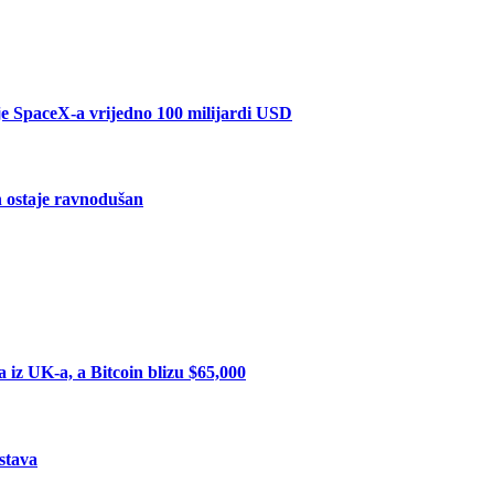
je SpaceX-a vrijedno 100 milijardi USD
in ostaje ravnodušan
iz UK-a, a Bitcoin blizu $65,000
stava