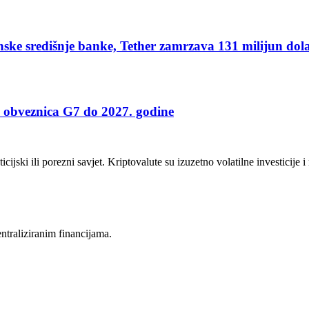
nske središnje banke, Tether zamrzava 131 milijun dol
ni obveznica G7 do 2027. godine
icijski ili porezni savjet. Kriptovalute su izuzetno volatilne investicije 
entraliziranim financijama.