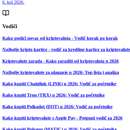
6. kol 2026.
Vodiči
Kako podići novac od kriptovaluta - Vodič korak po korak
Najbolje kripto kartice - vodič za kreditne kartice za kriptovalut
Kriptovalute zarada - Kako zaraditi od kriptovaluta u 2026
Najbolje kriptovalute za ulaganje u 2026: Top lista i analiza
Kako kupiti Chainlink (LINK) u 2026: Vodič za početnike
Kako kupiti Tron (TRX) u 2026: Vodič za početnike
Kako kupiti Polkadot (DOT) u 2026: Vodič za početnike
Kako kupiti kriptovalute s Apple Pay - Potpuni vodič za 2026
Kako kupiti Polygon (MATIC) u 2026: Vodič za početnike