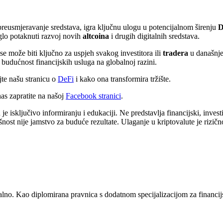
 preusmjeravanje sredstava, igra ključnu ulogu u potencijalnom širenju
D
glo potaknuti razvoj novih
altcoina
i drugih digitalnih sredstava.
e može biti ključno za uspjeh svakog investitora ili
tradera
u današnje
budućnost financijskih usluga na globalnoj razini.
jte našu stranicu o
DeFi
i kako ona transformira tržište.
s zapratite na našoj
Facebook stranici
.
 isključivo informiranju i edukaciji. Ne predstavlja financijski, investici
šnost nije jamstvo za buduće rezultate. Ulaganje u kriptovalute je rizičn
alno. Kao diplomirana pravnica s dodatnom specijalizacijom za financij