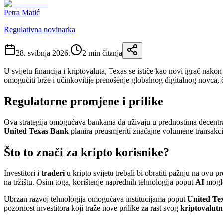
Petra Matić
Regulativna novinarka
28. svibnja 2026.
2
min čitanja
U svijetu financija i kriptovaluta, Texas se ističe kao novi igrač nakon
omogućiti brže i učinkovitije prenošenje globalnog digitalnog novca, č
Regulatorne promjene i prilike
Ova strategija omogućava bankama da uživaju u prednostima decentraliz
United Texas Bank
planira preusmjeriti značajne volumene transakcij
Što to znači za kripto korisnike?
Investitori i
traderi
u kripto svijetu trebali bi obratiti pažnju na ovu 
na tržištu. Osim toga, korištenje naprednih tehnologija poput
AI
moglo 
Ubrzan razvoj tehnologija omogućava institucijama poput
United Te
pozornost investitora koji traže nove prilike za rast svog
kriptovalutn