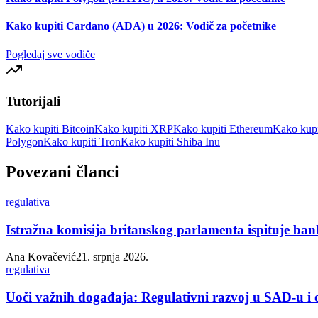
Kako kupiti Cardano (ADA) u 2026: Vodič za početnike
Pogledaj sve vodiče
Tutorijali
Kako kupiti Bitcoin
Kako kupiti XRP
Kako kupiti Ethereum
Kako kupi
Polygon
Kako kupiti Tron
Kako kupiti Shiba Inu
Povezani članci
regulativa
Istražna komisija britanskog parlamenta ispituje ban
Ana Kovačević
21. srpnja 2026.
regulativa
Uoči važnih događaja: Regulativni razvoj u SAD-u i