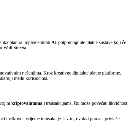
anka planira implementirati
AI
-potpomognute platne sustave koji će
t Wall Streeta.
novativnim rješenjima. Kroz kreativne digitalne platne platforme,
pularniji među korisnicima.
 svojim
kriptovalutama
i transakcijama, što može povećati likvidnost
ći troškove i vrijeme transakcije. Uz to, ovakvi pomaci privlače