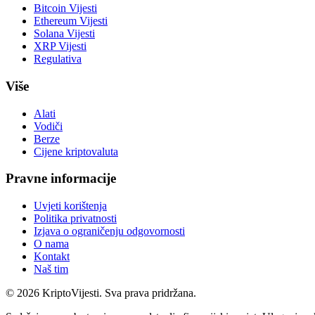
Bitcoin Vijesti
Ethereum Vijesti
Solana Vijesti
XRP Vijesti
Regulativa
Više
Alati
Vodiči
Berze
Cijene kriptovaluta
Pravne informacije
Uvjeti korištenja
Politika privatnosti
Izjava o ograničenju odgovornosti
O nama
Kontakt
Naš tim
©
2026
KriptoVijesti. Sva prava pridržana.