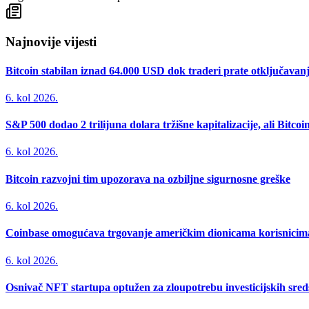
Najnovije vijesti
Bitcoin stabilan iznad 64.000 USD dok traderi prate otključavan
6. kol 2026.
S&P 500 dodao 2 trilijuna dolara tržišne kapitalizacije, ali Bitco
6. kol 2026.
Bitcoin razvojni tim upozorava na ozbiljne sigurnosne greške
6. kol 2026.
Coinbase omogućava trgovanje američkim dionicama korisnicima 
6. kol 2026.
Osnivač NFT startupa optužen za zloupotrebu investicijskih sred