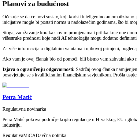
Planovi za budućnost
Očekuje se da će novi sustav, koji koristi inteligentno automatizirano
inicijative mogle bi postati norma u nadolazećim godinama, što bi mo
Stoga, zadržavanje koraka s ovim promjenama i prilika koje one donos
višestruke prednosti koje nudi
AI
tehnologija mogu dodatno definirati 
Za više informacija o digitalnim valutama i njihovoj primjeni, pogleda
Ako vam je ovaj članak bio od pomoći, bili bismo vam zahvalni ako na
Izjava o ograničenju odgovornosti:
Sadržaj ovog članka namijenjen je
posavjetujte se s kvalificiranim financijskim savjetnikom. Prošla uspje
Petra Matić
Regulativna novinarka
Petra Matić pokriva područje kripto regulacije u Hrvatskoj, EU i glob
industriju.
Regulativa
MiCA
Davčna politika