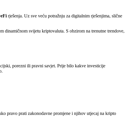
eFi
rješenja. Uz sve veću potražnju za digitalnim rješenjima, slične
m dinamičnom svijetu kriptovaluta. S obzirom na trenutne trendove,
jski, porezni ili pravni savjet. Prije bilo kakve investicije
o.
sko pravo prati zakonodavne promjene i njihov utjecaj na kripto