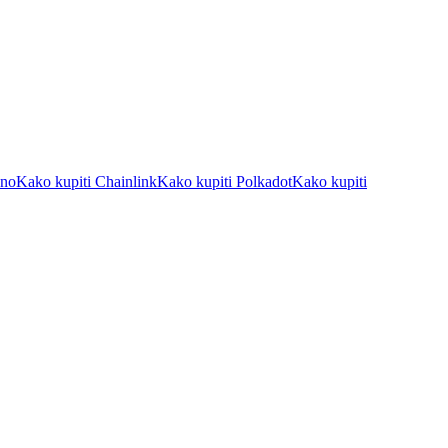
ano
Kako kupiti Chainlink
Kako kupiti Polkadot
Kako kupiti