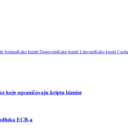
ti Solanu
Kako kupiti Dogecoin
Kako kupiti Litecoin
Kako kupiti Card
ke koje ograničavaju kripto biznise
 odluka ECB-a