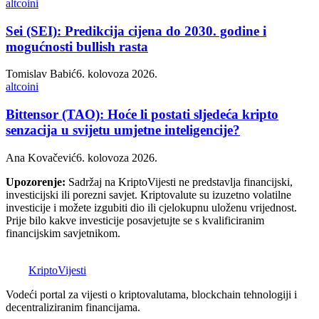
altcoini
Sei (SEI): Predikcija cijena do 2030. godine i
mogućnosti bullish rasta
Tomislav Babić
6. kolovoza 2026.
altcoini
Bittensor (TAO): Hoće li postati sljedeća kripto
senzacija u svijetu umjetne inteligencije?
Ana Kovačević
6. kolovoza 2026.
Upozorenje:
Sadržaj na KriptoVijesti ne predstavlja financijski,
investicijski ili porezni savjet. Kriptovalute su izuzetno volatilne
investicije i možete izgubiti dio ili cjelokupnu uloženu vrijednost.
Prije bilo kakve investicije posavjetujte se s kvalificiranim
financijskim savjetnikom.
K
Kripto
Vijesti
Vodeći portal za vijesti o kriptovalutama, blockchain tehnologiji i
decentraliziranim financijama.