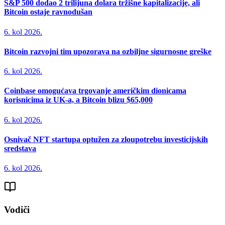
S&P 500 dodao 2 trilijuna dolara tržišne kapitalizacije, ali
Bitcoin ostaje ravnodušan
6. kol 2026.
Bitcoin razvojni tim upozorava na ozbiljne sigurnosne greške
6. kol 2026.
Coinbase omogućava trgovanje američkim dionicama
korisnicima iz UK-a, a Bitcoin blizu $65,000
6. kol 2026.
Osnivač NFT startupa optužen za zloupotrebu investicijskih
sredstava
6. kol 2026.
Vodiči