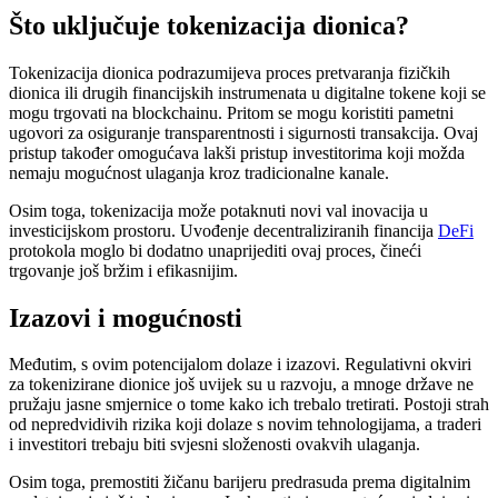
Što uključuje tokenizacija dionica?
Tokenizacija dionica podrazumijeva proces pretvaranja fizičkih
dionica ili drugih financijskih instrumenata u digitalne tokene koji se
mogu trgovati na blockchainu. Pritom se mogu koristiti pametni
ugovori za osiguranje transparentnosti i sigurnosti transakcija. Ovaj
pristup također omogućava lakši pristup investitorima koji možda
nemaju mogućnost ulaganja kroz tradicionalne kanale.
Osim toga, tokenizacija može potaknuti novi val inovacija u
investicijskom prostoru. Uvođenje decentraliziranih financija
DeFi
protokola moglo bi dodatno unaprijediti ovaj proces, čineći
trgovanje još bržim i efikasnijim.
Izazovi i mogućnosti
Međutim, s ovim potencijalom dolaze i izazovi. Regulativni okviri
za tokenizirane dionice još uvijek su u razvoju, a mnoge države ne
pružaju jasne smjernice o tome kako ich trebalo tretirati. Postoji strah
od nepredvidivih rizika koji dolaze s novim tehnologijama, a traderi
i investitori trebaju biti svjesni složenosti ovakvih ulaganja.
Osim toga, premostiti žičanu barijeru predrasuda prema digitalnim