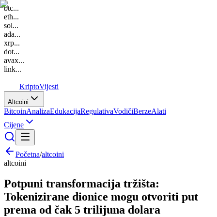
btc
...
eth
...
sol
...
ada
...
xrp
...
dot
...
avax
...
link
...
K
Kripto
Vijesti
Altcoini
Bitcoin
Analiza
Edukacija
Regulativa
Vodiči
Berze
Alati
Cijene
Početna
/
altcoini
altcoini
Potpuni transformacija tržišta:
Tokenizirane dionice mogu otvoriti put
prema od čak 5 trilijuna dolara