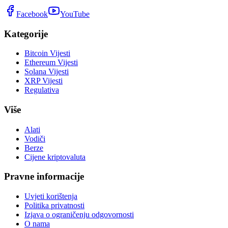
Facebook
YouTube
Kategorije
Bitcoin Vijesti
Ethereum Vijesti
Solana Vijesti
XRP Vijesti
Regulativa
Više
Alati
Vodiči
Berze
Cijene kriptovaluta
Pravne informacije
Uvjeti korištenja
Politika privatnosti
Izjava o ograničenju odgovornosti
O nama