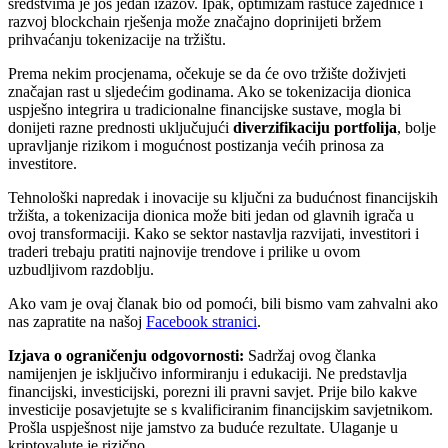
sredstvima je još jedan izazov. Ipak, optimizam rastuće zajednice i
razvoj blockchain rješenja može značajno doprinijeti bržem
prihvaćanju tokenizacije na tržištu.
Prema nekim procjenama, očekuje se da će ovo tržište doživjeti
značajan rast u sljedećim godinama. Ako se tokenizacija dionica
uspješno integrira u tradicionalne financijske sustave, mogla bi
donijeti razne prednosti uključujući
diverzifikaciju portfolija
, bolje
upravljanje rizikom i mogućnost postizanja većih prinosa za
investitore.
Tehnološki napredak i inovacije su ključni za budućnost financijskih
tržišta, a tokenizacija dionica može biti jedan od glavnih igrača u
ovoj transformaciji. Kako se sektor nastavlja razvijati, investitori i
traderi trebaju pratiti najnovije trendove i prilike u ovom
uzbudljivom razdoblju.
Ako vam je ovaj članak bio od pomoći, bili bismo vam zahvalni ako
nas zapratite na našoj
Facebook stranici
.
Izjava o ograničenju odgovornosti:
Sadržaj ovog članka
namijenjen je isključivo informiranju i edukaciji. Ne predstavlja
financijski, investicijski, porezni ili pravni savjet. Prije bilo kakve
investicije posavjetujte se s kvalificiranim financijskim savjetnikom.
Prošla uspješnost nije jamstvo za buduće rezultate. Ulaganje u
kriptovalute je rizično.