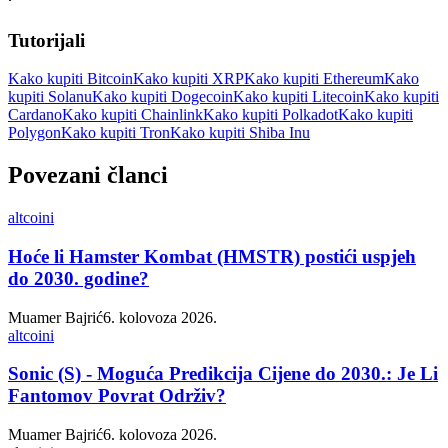
Tutorijali
Kako kupiti Bitcoin
Kako kupiti XRP
Kako kupiti Ethereum
Kako
kupiti Solanu
Kako kupiti Dogecoin
Kako kupiti Litecoin
Kako kupiti
Cardano
Kako kupiti Chainlink
Kako kupiti Polkadot
Kako kupiti
Polygon
Kako kupiti Tron
Kako kupiti Shiba Inu
Povezani članci
altcoini
Hoće li Hamster Kombat (HMSTR) postići uspjeh
do 2030. godine?
Muamer Bajrić
6. kolovoza 2026.
altcoini
Sonic (S) - Moguća Predikcija Cijene do 2030.: Je Li
Fantomov Povrat Održiv?
Muamer Bajrić
6. kolovoza 2026.