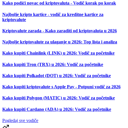
Kako podići novac od kriptovaluta - Vodič korak po korak
Najbolje kripto kartice - vodič za kreditne kartice za
kriptovalute
Kriptovalute zarada - Kako zaraditi od kriptovaluta u 2026
Najbolje kriptovalute za ulaganje u 2026: Top lista i analiza
Kako kupiti Chainlink (LINK) u 2026: Vodič za početnike
Kako kupiti Tron (TRX) u 2026: Vodič za početnike
Kako kupiti Polkadot (DOT) u 2026: Vodič za početnike
Kako kupiti kriptovalute s Apple Pay - Potpuni vodič za 2026
Kako kupiti Polygon (MATIC) u 2026: Vodič za početnike
Kako kupiti Cardano (ADA) u 2026: Vodič za početnike
Pogledaj sve vodiče