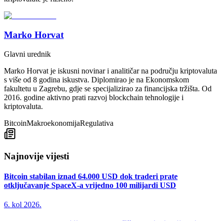
Marko Horvat
Glavni urednik
Marko Horvat je iskusni novinar i analitičar na području kriptovaluta
s više od 8 godina iskustva. Diplomirao je na Ekonomskom
fakultetu u Zagrebu, gdje se specijalizirao za financijska tržišta. Od
2016. godine aktivno prati razvoj blockchain tehnologije i
kriptovaluta.
Bitcoin
Makroekonomija
Regulativa
Najnovije vijesti
Bitcoin stabilan iznad 64.000 USD dok traderi prate
otključavanje SpaceX-a vrijedno 100 milijardi USD
6. kol 2026.