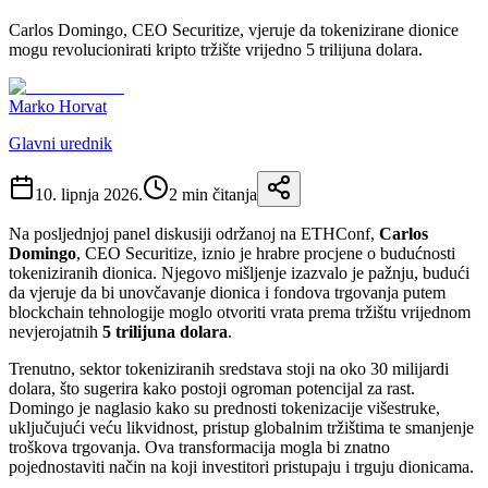
Carlos Domingo, CEO Securitize, vjeruje da tokenizirane dionice
mogu revolucionirati kripto tržište vrijedno 5 trilijuna dolara.
Marko Horvat
Glavni urednik
10. lipnja 2026.
2
min čitanja
Na posljednjoj panel diskusiji održanoj na ETHConf,
Carlos
Domingo
, CEO Securitize, iznio je hrabre procjene o budućnosti
tokeniziranih dionica. Njegovo mišljenje izazvalo je pažnju, budući
da vjeruje da bi unovčavanje dionica i fondova trgovanja putem
blockchain tehnologije moglo otvoriti vrata prema tržištu vrijednom
nevjerojatnih
5 trilijuna dolara
.
Trenutno, sektor tokeniziranih sredstava stoji na oko 30 milijardi
dolara, što sugerira kako postoji ogroman potencijal za rast.
Domingo je naglasio kako su prednosti tokenizacije višestruke,
uključujući veću likvidnost, pristup globalnim tržištima te smanjenje
troškova trgovanja. Ova transformacija mogla bi znatno
pojednostaviti način na koji investitori pristupaju i trguju dionicama.