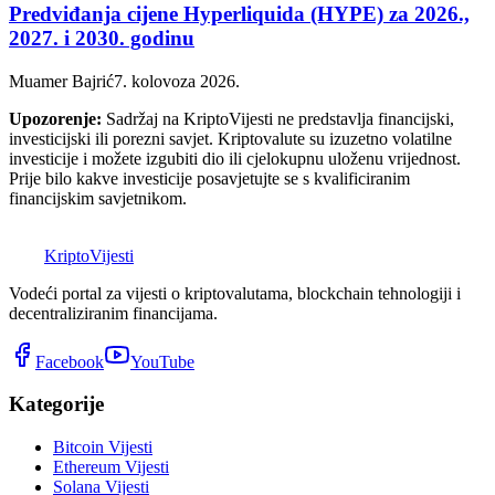
Predviđanja cijene Hyperliquida (HYPE) za 2026.,
2027. i 2030. godinu
Muamer Bajrić
7. kolovoza 2026.
Upozorenje:
Sadržaj na KriptoVijesti ne predstavlja financijski,
investicijski ili porezni savjet. Kriptovalute su izuzetno volatilne
investicije i možete izgubiti dio ili cjelokupnu uloženu vrijednost.
Prije bilo kakve investicije posavjetujte se s kvalificiranim
financijskim savjetnikom.
K
Kripto
Vijesti
Vodeći portal za vijesti o kriptovalutama, blockchain tehnologiji i
decentraliziranim financijama.
Facebook
YouTube
Kategorije
Bitcoin Vijesti
Ethereum Vijesti
Solana Vijesti