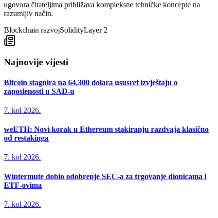
ugovora čitateljima približava kompleksne tehničke koncepte na
razumljiv način.
Blockchain razvoj
Solidity
Layer 2
Najnovije vijesti
Bitcoin stagnira na 64,300 dolara ususret izvještaju o
zaposlenosti u SAD-u
7. kol 2026.
weETH: Novi korak u Ethereum stakiranju razdvaja klasično
od restakinga
7. kol 2026.
Wintermute dobio odobrenje SEC-a za trgovanje dionicama i
ETF-ovima
7. kol 2026.