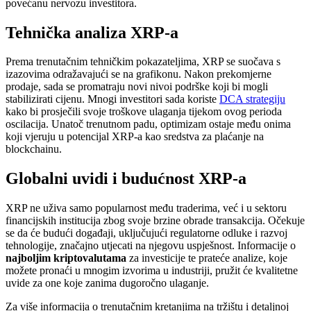
povećanu nervozu investitora.
Tehnička analiza XRP-a
Prema trenutačnim tehničkim pokazateljima, XRP se suočava s
izazovima odražavajući se na grafikonu. Nakon prekomjerne
prodaje, sada se promatraju novi nivoi podrške koji bi mogli
stabilizirati cijenu. Mnogi investitori sada koriste
DCA strategiju
kako bi prosječili svoje troškove ulaganja tijekom ovog perioda
oscilacija. Unatoč trenutnom padu, optimizam ostaje među onima
koji vjeruju u potencijal XRP-a kao sredstva za plaćanje na
blockchainu.
Globalni uvidi i budućnost XRP-a
XRP ne uživa samo popularnost među traderima, već i u sektoru
financijskih institucija zbog svoje brzine obrade transakcija. Očekuje
se da će budući događaji, uključujući regulatorne odluke i razvoj
tehnologije, značajno utjecati na njegovu uspješnost. Informacije o
najboljim kriptovalutama
za investicije te prateće analize, koje
možete pronaći u mnogim izvorima u industriji, pružit će kvalitetne
uvide za one koje zanima dugoročno ulaganje.
Za više informacija o trenutačnim kretanjima na tržištu i detaljnoj