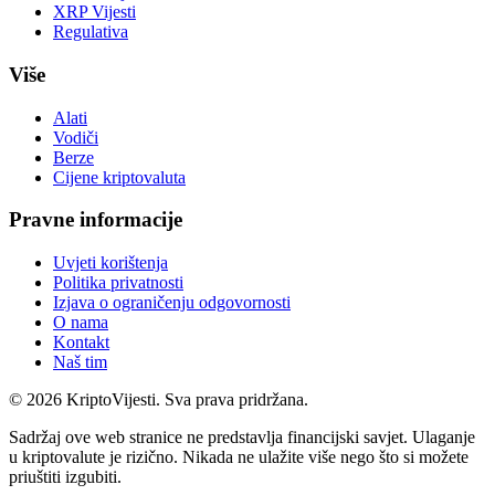
XRP Vijesti
Regulativa
Više
Alati
Vodiči
Berze
Cijene kriptovaluta
Pravne informacije
Uvjeti korištenja
Politika privatnosti
Izjava o ograničenju odgovornosti
O nama
Kontakt
Naš tim
©
2026
KriptoVijesti. Sva prava pridržana.
Sadržaj ove web stranice ne predstavlja financijski savjet. Ulaganje
u kriptovalute je rizično. Nikada ne ulažite više nego što si možete
priuštiti izgubiti.