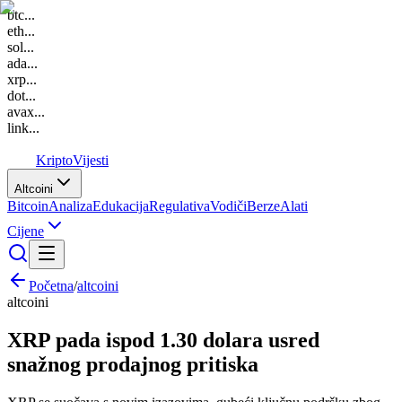
btc
...
eth
...
sol
...
ada
...
xrp
...
dot
...
avax
...
link
...
K
Kripto
Vijesti
Altcoini
Bitcoin
Analiza
Edukacija
Regulativa
Vodiči
Berze
Alati
Cijene
Početna
/
altcoini
altcoini
XRP pada ispod 1.30 dolara usred
snažnog prodajnog pritiska