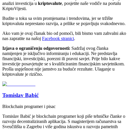
analizi investicija u
kriptovalute
, posjetite naše vodiče na portalu
KriptoVijesti.
Budite u toku sa svim promjenama i trendovima, jer se tržište
kriptovaluta neprestano razvija, a prilike se pojavljuju svakodnevno.
Ako vam je ovaj članak bio od pomoći, bili bismo vam zahvalni ako
nas zapratite na našoj
Facebook stranici
.
Izjava o ograničenju odgovornosti:
Sadržaj ovog članka
namijenjen je isključivo informiranju i edukaciji. Ne predstavlja
financijski, investicijski, porezni ili pravni savjet. Prije bilo kakve
investicije posavjetujte se s kvalificiranim financijskim savjetnikom.
Prošla uspješnost nije jamstvo za buduće rezultate. Ulaganje u
kriptovalute je rizično.
Tomislav Babić
Blockchain programer i pisac
Tomislav Babić je blockchain programer koji piše tehničke članke o
razvoju decentraliziranih aplikacija. S magisterijem računarstva sa
Sveučilišta u Zagrebu i više godina iskustva u razvoju pametnih