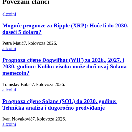
Povezani članci
altcoini
Moguće prognoze za Ripple (XRP): Hoće li do 2030.
doseći 5 dolara?
Petra Matić
7. kolovoza 2026.
altcoini
Prognoza cijene Dogwifhat (WIF) za 2026., 2027. i
2030. godinu: Koliko visoko može doći ovaj Solana
memecoin?
Tomislav Babić
7. kolovoza 2026.
altcoini
Prognoza cijene Solane (SOL) do 2030. godine:
Tehnička analiza i dugoročno predviđanje
Ivan Novaković
7. kolovoza 2026.
altcoini