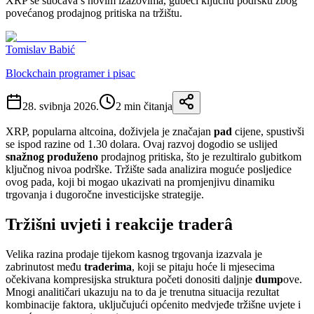
XRP se suočava s novim izazovima, gubeći ključnu podršku zbog
povećanog prodajnog pritiska na tržištu.
Tomislav Babić
Blockchain programer i pisac
28. svibnja 2026.
2
min čitanja
XRP, popularna altcoina, doživjela je značajan
pad
cijene, spustivši
se ispod razine od 1.30 dolara. Ovaj razvoj dogodio se uslijed
snažnog produženo
prodajnog pritiska, što je rezultiralo gubitkom
ključnog nivoa podrške. Tržište sada analizira moguće posljedice
ovog pada, koji bi mogao ukazivati na promjenjivu dinamiku
trgovanja i dugoročne investicijske strategije.
Tržišni uvjeti i reakcije traderâ
Velika razina prodaje tijekom kasnog trgovanja izazvala je
zabrinutost među
traderima
, koji se pitaju hoće li mjesecima
očekivana kompresijska struktura početi donositi daljnje
dump
ove.
Mnogi analitičari ukazuju na to da je trenutna situacija rezultat
kombinacije faktora, uključujući općenito medvjeđe tržišne uvjete i