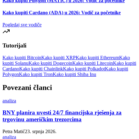
Kako kupiti Polygon (MATIC) u 2026: Vodič za početnike
Kako kupiti Cardano (ADA) u 2026: Vodič za početnike
Pogledaj sve vodiče
Tutorijali
Kako kupiti Bitcoin
Kako kupiti XRP
Kako kupiti Ethereum
Kako
kupiti Solanu
Kako kupiti Dogecoin
Kako kupiti Litecoin
Kako kupiti
Cardano
Kako kupiti Chainlink
Kako kupiti Polkadot
Kako kupiti
Polygon
Kako kupiti Tron
Kako kupiti Shiba Inu
Povezani članci
analiza
BNY planira uvesti 24/7 financijska rješenja za
trgovinu američkim trezorcima
Petra Matić
23. srpnja 2026.
analiza