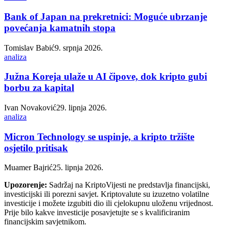
Bank of Japan na prekretnici: Moguće ubrzanje
povećanja kamatnih stopa
Tomislav Babić
9. srpnja 2026.
analiza
Južna Koreja ulaže u AI čipove, dok kripto gubi
borbu za kapital
Ivan Novaković
29. lipnja 2026.
analiza
Micron Technology se uspinje, a kripto tržište
osjetilo pritisak
Muamer Bajrić
25. lipnja 2026.
Upozorenje:
Sadržaj na KriptoVijesti ne predstavlja financijski,
investicijski ili porezni savjet. Kriptovalute su izuzetno volatilne
investicije i možete izgubiti dio ili cjelokupnu uloženu vrijednost.
Prije bilo kakve investicije posavjetujte se s kvalificiranim
financijskim savjetnikom.