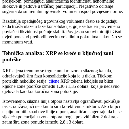
prosjekom, pomagajući analitičarima identificirati nenormalne
skokove ili padove u tržišnoj participaciji. Negativno očitanje
sugerira da su trenutni trgovinski volumeni ispod povijesne norme.
Razdoblja opadajućeg trgovinskog volumena često se događaju
kada tržišta ulaze u faze konsolidacije, gdje se traderi privremeno
povlače i likvidnost počinje slabiti. Povijesno su ovi mirniji tržišni
uvjeti ponekad prethodili većim volatilnim pokretima nakon što se
momentum vrati.
Tehnička analiza: XRP se kreće u ključnoj zoni
podrške
XRP cijena trenutno se trguje unutar uzorka silaznog kanala,
odražavajući širu fazu konsolidacije koja je u tijeku. Tijekom
proteklih nekoliko sesija,
cijene
XRP tokena lebdjele su blizu
ključne zone podrške između 1,30 i 1,35 dolara, koja je nedavno
djelovala kao kratkoročna zona potražnje.
Istovremeno, silazna linija otpora nastavlja ograničavati pokušaje
rasta, održavajući netaknutu širu korektivnu strukturu. Ako kupci
uspiju probiti iznad ove linije otpora, analitičari sugeriraju da bi se
sljedeća potencijalna zona otpora mogla pojaviti blizu 2 dolara, a
zatim šira zona ponude između 2,8 i 3 dolara.