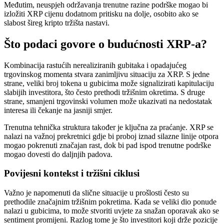
Međutim, neuspjeh održavanja trenutne razine podrške mogao bi
izložiti XRP cijenu dodatnom pritisku na dolje, osobito ako se
slabost šireg kripto tržišta nastavi.
Što podaci govore o budućnosti XRP-a?
Kombinacija rastućih nerealiziranih gubitaka i opadajućeg
trgovinskog momenta stvara zanimljivu situaciju za XRP. S jedne
strane, veliki broj tokena u gubicima može signalizirati kapitulaciju
slabijih investitora, što često prethodi tržišnim okretima. S druge
strane, smanjeni trgovinski volumen može ukazivati na nedostatak
interesa ili čekanje na jasniji smjer.
Trenutna tehnička struktura također je ključna za praćanje. XRP se
nalazi na važnoj prekretnici gdje bi proboj iznad silazne linije otpora
mogao pokrenuti značajan rast, dok bi pad ispod trenutne podrške
mogao dovesti do daljnjih padova.
Povijesni kontekst i tržišni ciklusi
Važno je napomenuti da slične situacije u prošlosti često su
prethodile značajnim tržišnim pokretima. Kada se veliki dio ponude
nalazi u gubicima, to može stvoriti uvjete za snažan oporavak ako se
sentiment promijeni. Razlog tome je što investitori koji drže pozicije