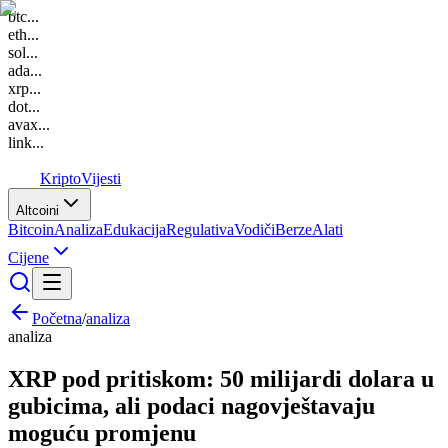
btc
...
eth
...
sol
...
ada
...
xrp
...
dot
...
avax
...
link
...
K
Kripto
Vijesti
Altcoini
Bitcoin
Analiza
Edukacija
Regulativa
Vodiči
Berze
Alati
Cijene
Početna
/
analiza
analiza
XRP pod pritiskom: 50 milijardi dolara u
gubicima, ali podaci nagovještavaju
moguću promjenu