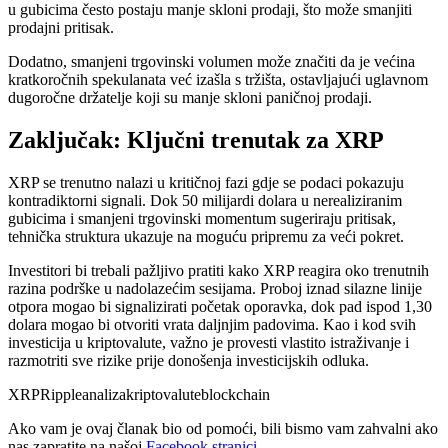
u gubicima često postaju manje skloni prodaji, što može smanjiti
prodajni pritisak.
Dodatno, smanjeni trgovinski volumen može značiti da je većina
kratkoročnih spekulanata već izašla s tržišta, ostavljajući uglavnom
dugoročne držatelje koji su manje skloni paničnoj prodaji.
Zaključak: Ključni trenutak za XRP
XRP se trenutno nalazi u kritičnoj fazi gdje se podaci pokazuju
kontradiktorni signali. Dok 50 milijardi dolara u nerealiziranim
gubicima i smanjeni trgovinski momentum sugeriraju pritisak,
tehnička struktura ukazuje na moguću pripremu za veći pokret.
Investitori bi trebali pažljivo pratiti kako XRP reagira oko trenutnih
razina podrške u nadolazećim sesijama. Proboj iznad silazne linije
otpora mogao bi signalizirati početak oporavka, dok pad ispod 1,30
dolara mogao bi otvoriti vrata daljnjim padovima. Kao i kod svih
investicija u kriptovalute, važno je provesti vlastito istraživanje i
razmotriti sve rizike prije donošenja investicijskih odluka.
XRP
Ripple
analiza
kriptovalute
blockchain
Ako vam je ovaj članak bio od pomoći, bili bismo vam zahvalni ako
nas zapratite na našoj
Facebook stranici
.