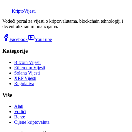
K
Kripto
Vijesti
Vodeći portal za vijesti o kriptovalutama, blockchain tehnologiji i
decentraliziranim financijama.
Facebook
YouTube
Kategorije
Bitcoin Vijesti
Ethereum Vijesti
Solana Vijesti
XRP Vijesti
Regulativa
Više
Alati
Vodiči
Berze
Cijene kriptovaluta