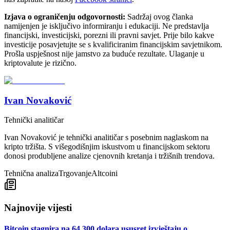
Izjava o ograničenju odgovornosti:
Sadržaj ovog članka
namijenjen je isključivo informiranju i edukaciji. Ne predstavlja
financijski, investicijski, porezni ili pravni savjet. Prije bilo kakve
investicije posavjetujte se s kvalificiranim financijskim savjetnikom.
Prošla uspješnost nije jamstvo za buduće rezultate. Ulaganje u
kriptovalute je rizično.
Ivan Novaković
Tehnički analitičar
Ivan Novaković je tehnički analitičar s posebnim naglaskom na
kripto tržišta. S višegodišnjim iskustvom u financijskom sektoru
donosi produbljene analize cjenovnih kretanja i tržišnih trendova.
Tehnična analiza
Trgovanje
Altcoini
Najnovije vijesti
Bitcoin stagnira na 64,300 dolara ususret izvještaju o