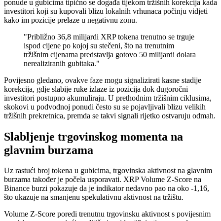
ponude u gubicima tipično se događa tijekom tržišnih korekcija kada
investitori koji su kupovali blizu lokalnih vrhunaca počinju vidjeti
kako im pozicije prelaze u negativnu zonu.
"Približno 36,8 milijardi XRP tokena trenutno se trguje
ispod cijene po kojoj su stečeni, što na trenutnim
tržišnim cijenama predstavlja gotovo 50 milijardi dolara
nerealiziranih gubitaka."
Povijesno gledano, ovakve faze mogu signalizirati kasne stadije
korekcija, gdje slabije ruke izlaze iz pozicija dok dugoročni
investitori postupno akumuliraju. U prethodnim tržišnim ciklusima,
skokovi u podvodnoj ponudi često su se pojavljivali blizu velikih
tržišnih prekretnica, premda se takvi signali rijetko ostvaruju odmah.
Slabljenje trgovinskog momenta na
glavnim burzama
Uz rastući broj tokena u gubicima, trgovinska aktivnost na glavnim
burzama također je počela usporavati. XRP Volume Z-Score na
Binance burzi pokazuje da je indikator nedavno pao na oko -1,16,
što ukazuje na smanjenu spekulativnu aktivnost na tržištu.
Volume Z-Score poredi trenutnu trgovinsku aktivnost s povijesnim