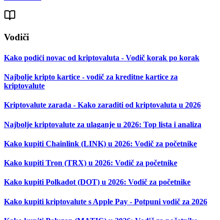
Vodiči
Kako podići novac od kriptovaluta - Vodič korak po korak
Najbolje kripto kartice - vodič za kreditne kartice za
kriptovalute
Kriptovalute zarada - Kako zaraditi od kriptovaluta u 2026
Najbolje kriptovalute za ulaganje u 2026: Top lista i analiza
Kako kupiti Chainlink (LINK) u 2026: Vodič za početnike
Kako kupiti Tron (TRX) u 2026: Vodič za početnike
Kako kupiti Polkadot (DOT) u 2026: Vodič za početnike
Kako kupiti kriptovalute s Apple Pay - Potpuni vodič za 2026