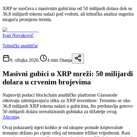
XRP se suočava s masivnim gubicima od 50 milijardi dolara dok se
36,8 milijardi tokena nalazi pod vodom, ali tehnička analiza sugerira
moguću promjenu trenda.
Ivan Novaković
Tehnički analitičar
9. ožujka 2026.
4
min čitanja
Masivni gubici u XRP mreži: 50 milijardi
dolara u crvenim brojevima
Najnoviji podaci blockchain analitičke platforme Glassnode
otkrivaju zabrinjavajuću sliku za XRP investitore. Trenutno se oko
36,8 milijardi XRP tokena nalazi u gubicima, što predstavlja gotovo
50 milijardi dolara nerealiziranih gubitaka za držatelje ovog
Altcoin
a.
Ovaj pokazatelj mjeri koliko je od ukupne ponude kriptovalute
trenutno držano po cijeni višoj od trenutne tržišne vrijednosti. Rast