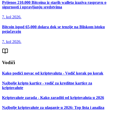
Prijenos 210.000 Bitcoina iz starih walleta izaziva raspravu o
sigurnosti i upravljanju sredstvima
7. kol 2026.
Bitcoin ispod 65,000 dolara dok se tenzije na Bliskom istoku
pojačavaju
7. kol 2026.
Vodiči
Kako podići novac od kriptovaluta - Vodič korak po korak
Najbolje kripto kartice - vodič za kreditne kartice za
kriptovalute
Kriptovalute zarada - Kako zaraditi od kriptovaluta u 2026
Najbolje kriptovalute za ulaganje u 2026: Top lista i analiza