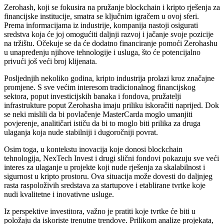
Zerohash, koji se fokusira na pružanje blockchain i kripto rješenja za
financijske institucije, smatra se ključnim igračem u ovoj sferi.
Prema informacijama iz industrije, kompanija nastoji osigurati
sredstva koja će joj omogućiti daljnji razvoj i jačanje svoje pozicije
na tržištu. Očekuje se da će dodatno financiranje pomoći Zerohashu
u unapređenju njihove tehnologije i usluga, što će potencijalno
privući još veći broj klijenata.
Posljednjih nekoliko godina, kripto industrija prolazi kroz značajne
promjene. S sve većim interesom tradicionalnog financijskog
sektora, poput investicijskih banaka i fondova, pružatelji
infrastrukture poput Zerohasha imaju priliku iskoračiti naprijed. Dok
se neki mislili da bi povlačenje MasterCarda moglo umanjiti
povjerenje, analitičari ističu da bi to moglo biti prilika za druga
ulaganja koja nude stabilniji i dugoročniji povrat.
Osim toga, u kontekstu inovacija koje donosi blockchain
tehnologija, NexTech Invest i drugi slični fondovi pokazuju sve veći
interes za ulaganje u projekte koji nude rješenja za skalabilnost i
sigurnost u kripto prostoru. Ova situacija može dovesti do daljnjeg
rasta raspoloživih sredstava za startupove i etablirane tvrtke koje
nudi kvalitetne i inovativne usluge.
Iz perspektive investitora, važno je pratiti koje tvrtke će biti u
položaju da iskoriste trenutne trendove. Prilikom analize projekata,