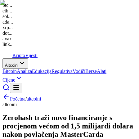
btc
...
eth
...
sol
...
ada
...
xrp
...
dot
...
avax
...
link
...
K
Kripto
Vijesti
Altcoini
Bitcoin
Analiza
Edukacija
Regulativa
Vodiči
Berze
Alati
Cijene
Početna
/
altcoini
altcoini
Zerohash traži novo financiranje s
procjenom većom od 1,5 milijardi dolara
nakon povlačenja MasterCarda