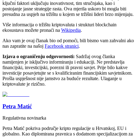
ključni faktori uključuju inovativnost, tim stručnjaka, kao i
postojanje jasne strategije rasta. Ova mjerila uskoro bi mogla biti
presudna za uspjeh na tržištu u kojem se tržišni lideri brzo mijenjaju.
Više informacija o tržištu kriptovaluta i strukturi blockchain
ekosustava možete pronaći na
Wikipedia
.
Ako vam je ovaj članak bio od pomoći, bili bismo vam zahvalni ako
nas zapratite na našoj
Facebook stranici
.
Izjava o ograničenju odgovornosti:
Sadržaj ovog članka
namijenjen je isključivo informiranju i edukaciji. Ne predstavlja
financijski, investicijski, porezni ili pravni savjet. Prije bilo kakve
investicije posavjetujte se s kvalificiranim financijskim savjetnikom.
Prošla uspješnost nije jamstvo za buduće rezultate. Ulaganje u
kriptovalute je rizično.
Petra Matić
Regulativna novinarka
Petra Matić pokriva područje kripto regulacije u Hrvatskoj, EU i
globalno. Kao diplomirana pravnica s dodatnom specijalizacijom za