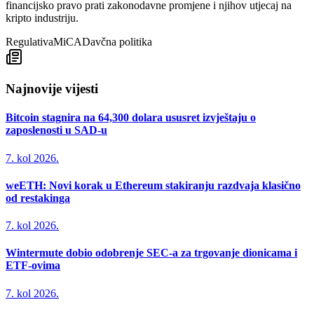
financijsko pravo prati zakonodavne promjene i njihov utjecaj na
kripto industriju.
Regulativa
MiCA
Davčna politika
Najnovije vijesti
Bitcoin stagnira na 64,300 dolara ususret izvještaju o
zaposlenosti u SAD-u
7. kol 2026.
weETH: Novi korak u Ethereum stakiranju razdvaja klasično
od restakinga
7. kol 2026.
Wintermute dobio odobrenje SEC-a za trgovanje dionicama i
ETF-ovima
7. kol 2026.