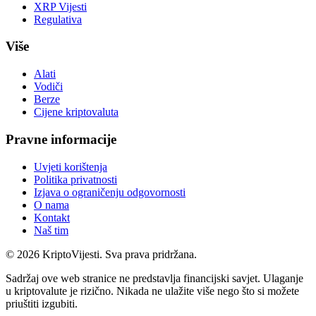
XRP Vijesti
Regulativa
Više
Alati
Vodiči
Berze
Cijene kriptovaluta
Pravne informacije
Uvjeti korištenja
Politika privatnosti
Izjava o ograničenju odgovornosti
O nama
Kontakt
Naš tim
©
2026
KriptoVijesti. Sva prava pridržana.
Sadržaj ove web stranice ne predstavlja financijski savjet. Ulaganje
u kriptovalute je rizično. Nikada ne ulažite više nego što si možete
priuštiti izgubiti.