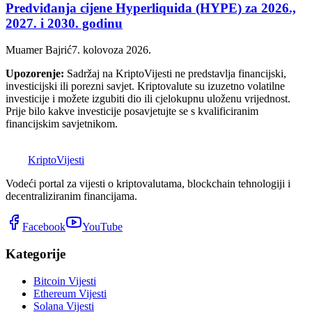
Predviđanja cijene Hyperliquida (HYPE) za 2026.,
2027. i 2030. godinu
Muamer Bajrić
7. kolovoza 2026.
Upozorenje:
Sadržaj na KriptoVijesti ne predstavlja financijski,
investicijski ili porezni savjet. Kriptovalute su izuzetno volatilne
investicije i možete izgubiti dio ili cjelokupnu uloženu vrijednost.
Prije bilo kakve investicije posavjetujte se s kvalificiranim
financijskim savjetnikom.
K
Kripto
Vijesti
Vodeći portal za vijesti o kriptovalutama, blockchain tehnologiji i
decentraliziranim financijama.
Facebook
YouTube
Kategorije
Bitcoin Vijesti
Ethereum Vijesti
Solana Vijesti