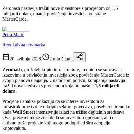
Zerohash nastavlja tražiti nove investitore s procjenom od 1,5
milijardi dolara, unatoč povlačenju investicija od strane
MasterCarda.
Petra Matić
Regulativna novinarka
20. svibnja 2026.
2
min čitanja
Zerohash
, pružatelj kripto infrastrukture, trenutno se suočava s
izazovima u privlačenju investicija zbog povlačenja MasterCarda iz
svojih planova ulaganja. Unatoč tom potezu, kompanija nastavlja
tražiti nova sredstva s procjenom koja premašuje
1,5 milijardi
dolara
.
Procjene i analize pokazuju da se interes investitora za
infrastrukturne tvrtke u kripto sektoru povećava, posebno u trenutku
kada
Wall Street
intenzivnije izlazi na tržište digitalnih sredstava.
Ovaj preokret može značiti da su investitori oprezniji, ali i da
aktivno traže projekte koji mogu poduprijeti širu adopciju
kriptovaluta.