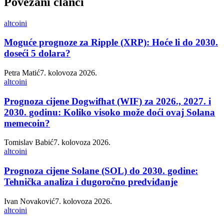
Povezani članci
altcoini
Moguće prognoze za Ripple (XRP): Hoće li do 2030.
doseći 5 dolara?
Petra Matić
7. kolovoza 2026.
altcoini
Prognoza cijene Dogwifhat (WIF) za 2026., 2027. i
2030. godinu: Koliko visoko može doći ovaj Solana
memecoin?
Tomislav Babić
7. kolovoza 2026.
altcoini
Prognoza cijene Solane (SOL) do 2030. godine:
Tehnička analiza i dugoročno predviđanje
Ivan Novaković
7. kolovoza 2026.
altcoini