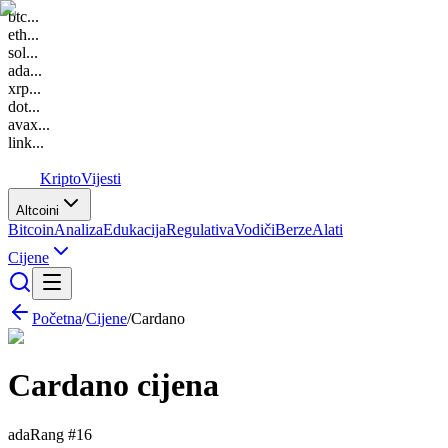
btc
...
eth
...
sol
...
ada
...
xrp
...
dot
...
avax
...
link
...
K
Kripto
Vijesti
Altcoini
Bitcoin
Analiza
Edukacija
Regulativa
Vodiči
Berze
Alati
Cijene
Početna
/
Cijene
/
Cardano
Cardano
cijena
ada
Rang #
16