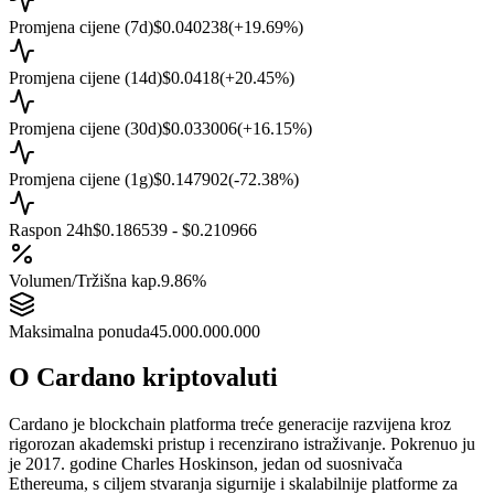
Promjena cijene (7d)
$0.040238
(
+
19.69
%)
Promjena cijene (14d)
$0.0418
(
+
20.45
%)
Promjena cijene (30d)
$0.033006
(
+
16.15
%)
Promjena cijene (1g)
$0.147902
(
-72.38
%)
Raspon 24h
$0.186539 - $0.210966
Volumen/Tržišna kap.
9.86%
Maksimalna ponuda
45.000.000.000
O
Cardano
kriptovaluti
Cardano je blockchain platforma treće generacije razvijena kroz
rigorozan akademski pristup i recenzirano istraživanje. Pokrenuo ju
je 2017. godine Charles Hoskinson, jedan od suosnivača
Ethereuma, s ciljem stvaranja sigurnije i skalabilnije platforme za