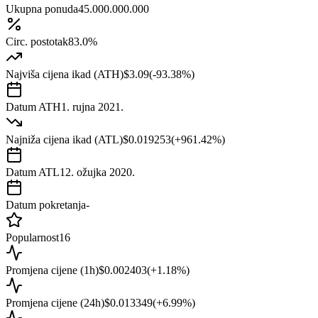
Ukupna ponuda
45.000.000.000
Circ. postotak
83.0%
Najviša cijena ikad (ATH)
$3.09
(
-93.38
%)
Datum ATH
1. rujna 2021.
Najniža cijena ikad (ATL)
$0.019253
(
+
961.42
%)
Datum ATL
12. ožujka 2020.
Datum pokretanja
-
Popularnost
16
Promjena cijene (1h)
$0.002403
(
+
1.18
%)
Promjena cijene (24h)
$0.013349
(
+
6.99
%)