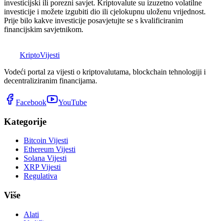
investicijski ili porezni savjet. Kriptovalute su izuzetno volatilne
investicije i možete izgubiti dio ili cjelokupnu uloženu vrijednost.
Prije bilo kakve investicije posavjetujte se s kvalificiranim
financijskim savjetnikom.
K
Kripto
Vijesti
Vodeći portal za vijesti o kriptovalutama, blockchain tehnologiji i
decentraliziranim financijama.
Facebook
YouTube
Kategorije
Bitcoin Vijesti
Ethereum Vijesti
Solana Vijesti
XRP Vijesti
Regulativa
Više
Alati