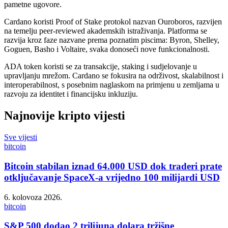
pametne ugovore.
Cardano koristi Proof of Stake protokol nazvan Ouroboros, razvijen
na temelju peer-reviewed akademskih istraživanja. Platforma se
razvija kroz faze nazvane prema poznatim piscima: Byron, Shelley,
Goguen, Basho i Voltaire, svaka donoseći nove funkcionalnosti.
ADA token koristi se za transakcije, staking i sudjelovanje u
upravljanju mrežom. Cardano se fokusira na održivost, skalabilnost i
interoperabilnost, s posebnim naglaskom na primjenu u zemljama u
razvoju za identitet i financijsku inkluziju.
Najnovije kripto vijesti
Sve vijesti
bitcoin
Bitcoin stabilan iznad 64.000 USD dok traderi prate
otključavanje SpaceX-a vrijedno 100 milijardi USD
6. kolovoza 2026.
bitcoin
S&P 500 dodao 2 trilijuna dolara tržišne