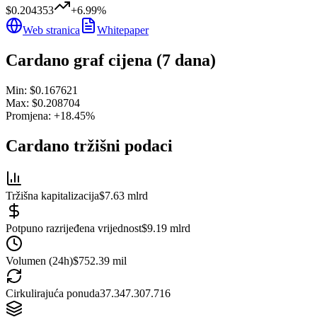
$0.204353
+
6.99
%
Web stranica
Whitepaper
Cardano
graf cijena (7 dana)
Min:
$0.167621
Max:
$0.208704
Promjena:
+
18.45
%
Cardano
tržišni podaci
Tržišna kapitalizacija
$7.63 mlrd
Potpuno razrijeđena vrijednost
$9.19 mlrd
Volumen (24h)
$752.39 mil
Cirkulirajuća ponuda
37.347.307.716