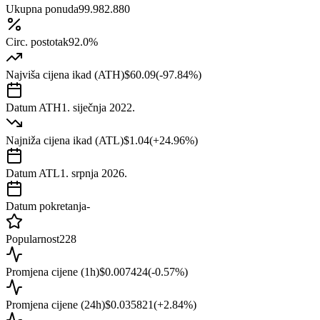
Ukupna ponuda
99.982.880
Circ. postotak
92.0%
Najviša cijena ikad (ATH)
$60.09
(
-97.84
%)
Datum ATH
1. siječnja 2022.
Najniža cijena ikad (ATL)
$1.04
(
+
24.96
%)
Datum ATL
1. srpnja 2026.
Datum pokretanja
-
Popularnost
228
Promjena cijene (1h)
$0.007424
(
-0.57
%)
Promjena cijene (24h)
$0.035821
(
+
2.84
%)