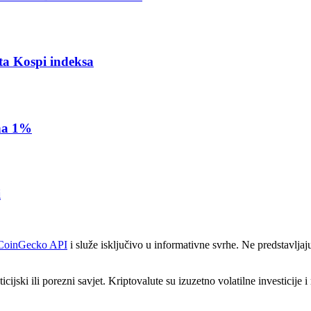
ta Kospi indeksa
 na 1%
i
CoinGecko API
i služe isključivo u informativne svrhe. Ne predstavljaj
icijski ili porezni savjet. Kriptovalute su izuzetno volatilne investicije 