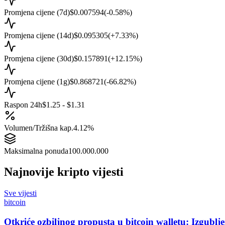
Promjena cijene (7d)
$0.007594
(
-0.58
%)
Promjena cijene (14d)
$0.095305
(
+
7.33
%)
Promjena cijene (30d)
$0.157891
(
+
12.15
%)
Promjena cijene (1g)
$0.868721
(
-66.82
%)
Raspon 24h
$1.25 - $1.31
Volumen/Tržišna kap.
4.12%
Maksimalna ponuda
100.000.000
Najnovije kripto vijesti
Sve vijesti
bitcoin
Otkriće ozbiljnog propusta u bitcoin walletu: Izgub