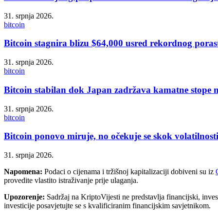
31. srpnja 2026.
bitcoin
Bitcoin stagnira blizu $64,000 usred rekordnog poras
31. srpnja 2026.
bitcoin
Bitcoin stabilan dok Japan zadržava kamatne stope
31. srpnja 2026.
bitcoin
Bitcoin ponovo miruje, no očekuje se skok volatilnost
31. srpnja 2026.
Napomena:
Podaci o cijenama i tržišnoj kapitalizaciji dobiveni su iz
provedite vlastito istraživanje prije ulaganja.
Upozorenje:
Sadržaj na KriptoVijesti ne predstavlja financijski, invest
investicije posavjetujte se s kvalificiranim financijskim savjetnikom.