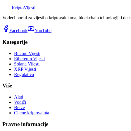
K
Kripto
Vijesti
Vodeći portal za vijesti o kriptovalutama, blockchain tehnologiji i dec
Facebook
YouTube
Kategorije
Bitcoin Vijesti
Ethereum Vijesti
Solana Vijesti
XRP Vijesti
Regulativa
Više
Alati
Vodiči
Berze
Cijene kriptovaluta
Pravne informacije