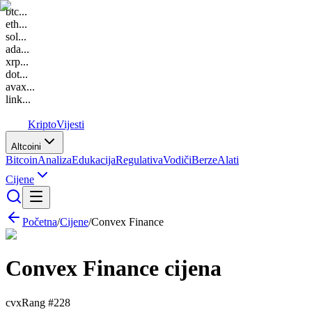
btc
...
eth
...
sol
...
ada
...
xrp
...
dot
...
avax
...
link
...
K
Kripto
Vijesti
Altcoini
Bitcoin
Analiza
Edukacija
Regulativa
Vodiči
Berze
Alati
Cijene
Početna
/
Cijene
/
Convex Finance
Convex Finance
cijena
cvx
Rang #
228