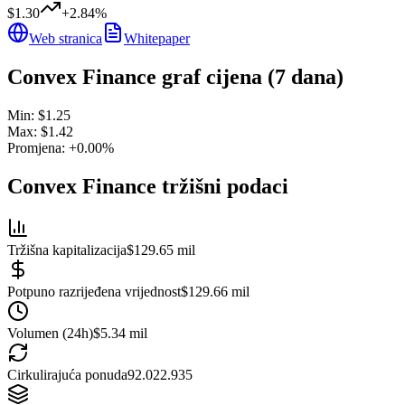
$1.30
+
2.84
%
Web stranica
Whitepaper
Convex Finance
graf cijena (7 dana)
Min:
$1.25
Max:
$1.42
Promjena:
+
0.00
%
Convex Finance
tržišni podaci
Tržišna kapitalizacija
$129.65 mil
Potpuno razrijeđena vrijednost
$129.66 mil
Volumen (24h)
$5.34 mil
Cirkulirajuća ponuda
92.022.935