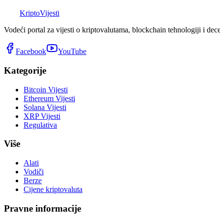
K
Kripto
Vijesti
Vodeći portal za vijesti o kriptovalutama, blockchain tehnologiji i dec
Facebook
YouTube
Kategorije
Bitcoin Vijesti
Ethereum Vijesti
Solana Vijesti
XRP Vijesti
Regulativa
Više
Alati
Vodiči
Berze
Cijene kriptovaluta
Pravne informacije