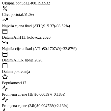
Ukupna ponuda
2.408.153.532
Circ. postotak
51.0%
Najviša cijena ikad (ATH)
$15.37
(
-98.52
%)
Datum ATH
13. kolovoza 2020.
Najniža cijena ikad (ATL)
$0.170749
(
+
32.87
%)
Datum ATL
6. lipnja 2026.
Datum pokretanja
-
Popularnost
117
Promjena cijene (1h)
$0.000397
(
-0.18
%)
Promjena cijene (24h)
$0.004728
(
+
2.13
%)