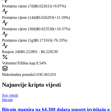
Promjena cijene (7d)
$0.022611
(
+
9.97
%)
Promjena cijene (14d)
$0.026293
(
+
11.59
%)
Promjena cijene (30d)
$0.023536
(
+
10.37
%)
Promjena cijene (1g)
$0.173163
(
-76.33
%)
Raspon 24h
$0.222891 - $0.229239
Volumen/Tržišna kap.
9.54%
Maksimalna ponuda
3.030.303.031
Najnovije kripto vijesti
Sve vijesti
bitcoin
Bitcoin stagnira na 64,300 dolara ususret izvještaju 