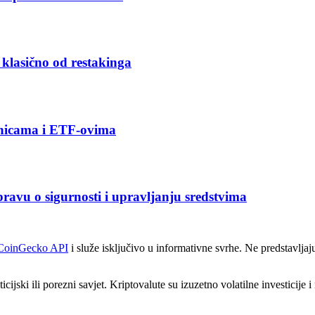
klasično od restakinga
onicama i ETF-ovima
spravu o sigurnosti i upravljanju sredstvima
CoinGecko API
i služe isključivo u informativne svrhe. Ne predstavljaj
icijski ili porezni savjet. Kriptovalute su izuzetno volatilne investicije 