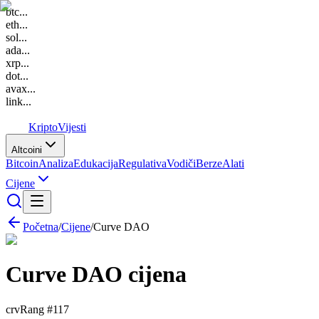
btc
...
eth
...
sol
...
ada
...
xrp
...
dot
...
avax
...
link
...
K
Kripto
Vijesti
Altcoini
Bitcoin
Analiza
Edukacija
Regulativa
Vodiči
Berze
Alati
Cijene
Početna
/
Cijene
/
Curve DAO
Curve DAO
cijena
crv
Rang #
117