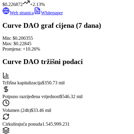
$0.226872
+
2.13
%
Web stranica
Whitepaper
Curve DAO
graf cijena (7 dana)
Min:
$0.200355
Max:
$0.22845
Promjena:
+
10.26
%
Curve DAO
tržišni podaci
Tržišna kapitalizacija
$350.73 mil
Potpuno razrijeđena vrijednost
$546.32 mil
Volumen (24h)
$33.46 mil
Cirkulirajuća ponuda
1.545.999.231