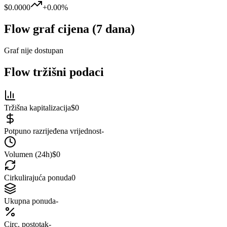
$0.0000
+
0.00
%
Flow
graf cijena (7 dana)
Graf nije dostupan
Flow
tržišni podaci
Tržišna kapitalizacija
$0
Potpuno razrijeđena vrijednost
-
Volumen (24h)
$0
Cirkulirajuća ponuda
0
Ukupna ponuda
-
Circ. postotak
-