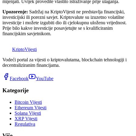
mijenjati. Uvijek provedite vlastito istraživanje prije ulaganja.
Upozorenje:
Sadržaj na KriptoVijesti ne predstavlja financijski,
investicijski ili porezni savjet. Kriptovalute su izuzetno volatilne
investicije i možete izgubiti dio ili cjelokupnu uloženu vrijednost.
Prije bilo kakve investicije posavjetujte se s kvalificiranim
financijskim savjetnikom.
K
Kripto
Vijesti
Vodeći portal za vijesti o kriptovalutama, blockchain tehnologiji i
decentraliziranim financijama.
Facebook
YouTube
Kategorije
Bitcoin Vijesti
Ethereum Vijesti
Solana Vijesti
XRP Vijesti
Regulativa
Više