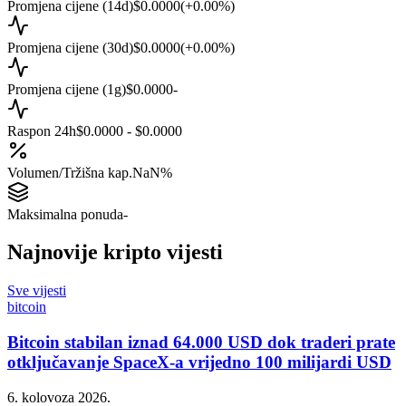
Promjena cijene (14d)
$0.0000
(
+
0.00
%)
Promjena cijene (30d)
$0.0000
(
+
0.00
%)
Promjena cijene (1g)
$0.0000
-
Raspon 24h
$0.0000 - $0.0000
Volumen/Tržišna kap.
NaN%
Maksimalna ponuda
-
Najnovije kripto vijesti
Sve vijesti
bitcoin
Bitcoin stabilan iznad 64.000 USD dok traderi prate
otključavanje SpaceX-a vrijedno 100 milijardi USD
6. kolovoza 2026.