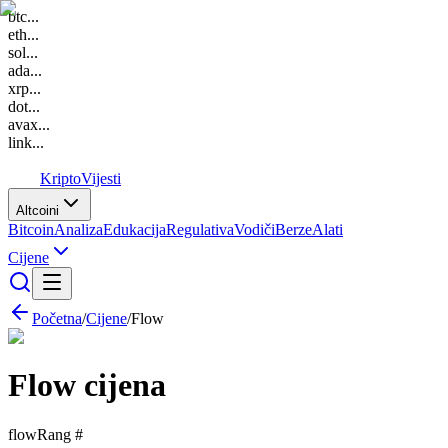
btc
...
eth
...
sol
...
ada
...
xrp
...
dot
...
avax
...
link
...
K
Kripto
Vijesti
Altcoini
Bitcoin
Analiza
Edukacija
Regulativa
Vodiči
Berze
Alati
Cijene
Početna
/
Cijene
/
Flow
Flow
cijena
flow
Rang #