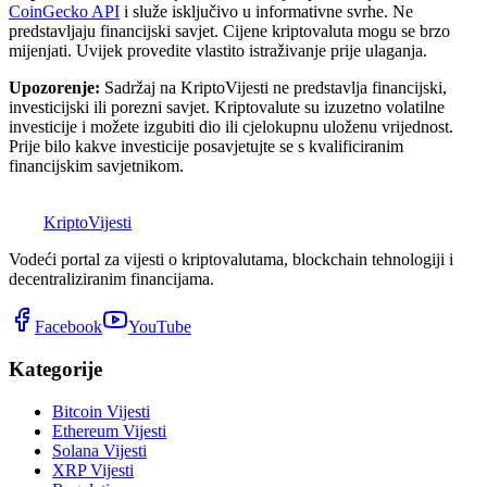
CoinGecko API
i služe isključivo u informativne svrhe. Ne
predstavljaju financijski savjet. Cijene kriptovaluta mogu se brzo
mijenjati. Uvijek provedite vlastito istraživanje prije ulaganja.
Upozorenje:
Sadržaj na KriptoVijesti ne predstavlja financijski,
investicijski ili porezni savjet. Kriptovalute su izuzetno volatilne
investicije i možete izgubiti dio ili cjelokupnu uloženu vrijednost.
Prije bilo kakve investicije posavjetujte se s kvalificiranim
financijskim savjetnikom.
K
Kripto
Vijesti
Vodeći portal za vijesti o kriptovalutama, blockchain tehnologiji i
decentraliziranim financijama.
Facebook
YouTube
Kategorije
Bitcoin Vijesti
Ethereum Vijesti
Solana Vijesti
XRP Vijesti