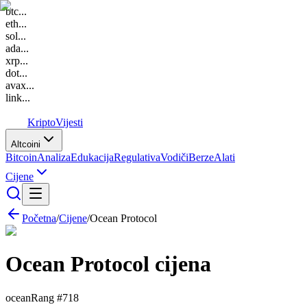
btc
...
eth
...
sol
...
ada
...
xrp
...
dot
...
avax
...
link
...
K
Kripto
Vijesti
Altcoini
Bitcoin
Analiza
Edukacija
Regulativa
Vodiči
Berze
Alati
Cijene
Početna
/
Cijene
/
Ocean Protocol
Ocean Protocol
cijena
ocean
Rang #
718