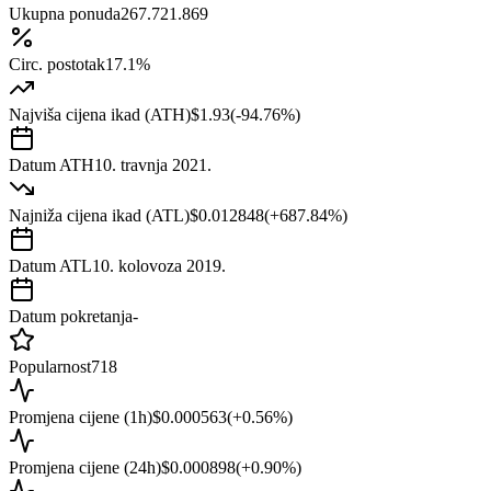
Ukupna ponuda
267.721.869
Circ. postotak
17.1%
Najviša cijena ikad (ATH)
$1.93
(
-94.76
%)
Datum ATH
10. travnja 2021.
Najniža cijena ikad (ATL)
$0.012848
(
+
687.84
%)
Datum ATL
10. kolovoza 2019.
Datum pokretanja
-
Popularnost
718
Promjena cijene (1h)
$0.000563
(
+
0.56
%)
Promjena cijene (24h)
$0.000898
(
+
0.90
%)