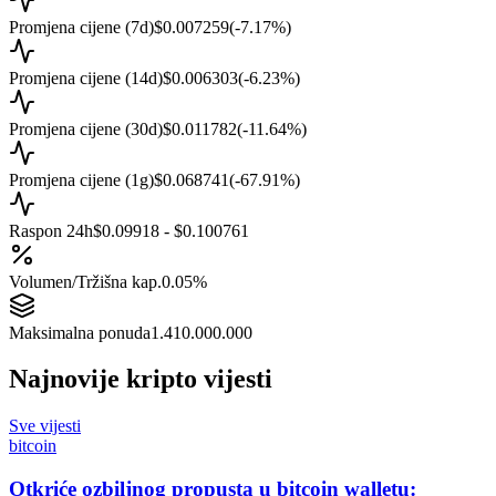
Promjena cijene (7d)
$0.007259
(
-7.17
%)
Promjena cijene (14d)
$0.006303
(
-6.23
%)
Promjena cijene (30d)
$0.011782
(
-11.64
%)
Promjena cijene (1g)
$0.068741
(
-67.91
%)
Raspon 24h
$0.09918 - $0.100761
Volumen/Tržišna kap.
0.05%
Maksimalna ponuda
1.410.000.000
Najnovije kripto vijesti
Sve vijesti
bitcoin
Otkriće ozbiljnog propusta u bitcoin walletu: