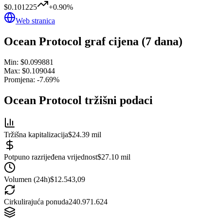
$0.101225
+
0.90
%
Web stranica
Ocean Protocol
graf cijena (7 dana)
Min:
$0.099881
Max:
$0.109044
Promjena:
-7.69
%
Ocean Protocol
tržišni podaci
Tržišna kapitalizacija
$24.39 mil
Potpuno razrijeđena vrijednost
$27.10 mil
Volumen (24h)
$12.543,09
Cirkulirajuća ponuda
240.971.624