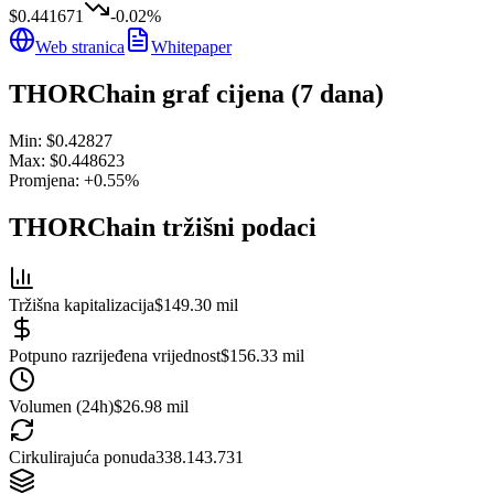
$0.441671
-0.02
%
Web stranica
Whitepaper
THORChain
graf cijena (7 dana)
Min:
$0.42827
Max:
$0.448623
Promjena:
+
0.55
%
THORChain
tržišni podaci
Tržišna kapitalizacija
$149.30 mil
Potpuno razrijeđena vrijednost
$156.33 mil
Volumen (24h)
$26.98 mil
Cirkulirajuća ponuda
338.143.731