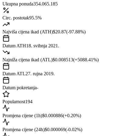
Ukupna ponuda
354.065.185
Circ. postotak
95.5%
Najviša cijena ikad (ATH)
$20.87
(
-97.88
%)
Datum ATH
18. svibnja 2021.
Najniža cijena ikad (ATL)
$0.008513
(
+
5088.41
%)
Datum ATL
27. rujna 2019.
Datum pokretanja
-
Popularnost
194
Promjena cijene (1h)
$0.000886
(
+
0.20
%)
Promjena cijene (24h)
$0.000069
(
-0.02
%)