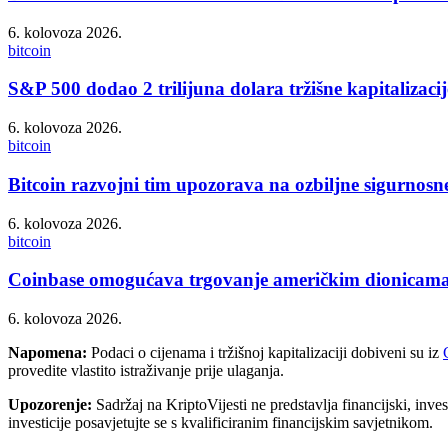
6. kolovoza 2026.
bitcoin
S&P 500 dodao 2 trilijuna dolara tržišne kapitalizacij
6. kolovoza 2026.
bitcoin
Bitcoin razvojni tim upozorava na ozbiljne sigurnosn
6. kolovoza 2026.
bitcoin
Coinbase omogućava trgovanje američkim dionicama k
6. kolovoza 2026.
Napomena:
Podaci o cijenama i tržišnoj kapitalizaciji dobiveni su iz
provedite vlastito istraživanje prije ulaganja.
Upozorenje:
Sadržaj na KriptoVijesti ne predstavlja financijski, invest
investicije posavjetujte se s kvalificiranim financijskim savjetnikom.