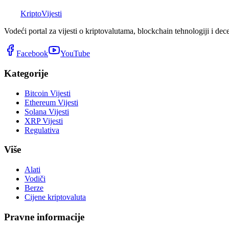
K
Kripto
Vijesti
Vodeći portal za vijesti o kriptovalutama, blockchain tehnologiji i dec
Facebook
YouTube
Kategorije
Bitcoin Vijesti
Ethereum Vijesti
Solana Vijesti
XRP Vijesti
Regulativa
Više
Alati
Vodiči
Berze
Cijene kriptovaluta
Pravne informacije