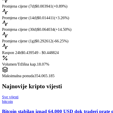
Promjena cijene (7d)
$0.003941
(
+
0.89
%)
Promjena cijene (14d)
$0.014411
(
+
3.26
%)
Promjena cijene (30d)
$0.064034
(
+
14.50
%)
Promjena cijene (1g)
$0.292612
(
-66.25
%)
Raspon 24h
$0.439549 - $0.448824
Volumen/Tržišna kap.
18.07%
Maksimalna ponuda
354.065.185
Najnovije kripto vijesti
Sve vijesti
bitcoin
Bitcoin stabilan iznad 64.000 USD dok traderi prate