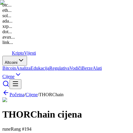
btc
...
eth
...
sol
...
ada
...
xrp
...
dot
...
avax
...
link
...
K
Kripto
Vijesti
Altcoini
Bitcoin
Analiza
Edukacija
Regulativa
Vodiči
Berze
Alati
Cijene
Početna
/
Cijene
/
THORChain
THORChain
cijena
rune
Rang #
194