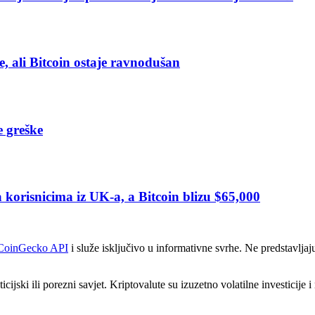
e, ali Bitcoin ostaje ravnodušan
e greške
orisnicima iz UK-a, a Bitcoin blizu $65,000
CoinGecko API
i služe isključivo u informativne svrhe. Ne predstavljaj
icijski ili porezni savjet. Kriptovalute su izuzetno volatilne investicije 