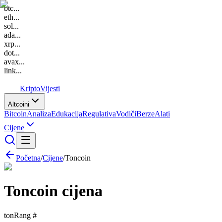
btc
...
eth
...
sol
...
ada
...
xrp
...
dot
...
avax
...
link
...
K
Kripto
Vijesti
Altcoini
Bitcoin
Analiza
Edukacija
Regulativa
Vodiči
Berze
Alati
Cijene
Početna
/
Cijene
/
Toncoin
Toncoin
cijena
ton
Rang #