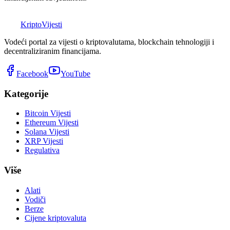
K
Kripto
Vijesti
Vodeći portal za vijesti o kriptovalutama, blockchain tehnologiji i
decentraliziranim financijama.
Facebook
YouTube
Kategorije
Bitcoin Vijesti
Ethereum Vijesti
Solana Vijesti
XRP Vijesti
Regulativa
Više
Alati
Vodiči
Berze
Cijene kriptovaluta