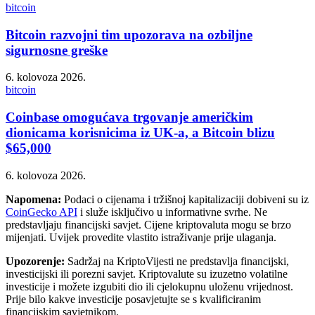
bitcoin
Bitcoin razvojni tim upozorava na ozbiljne
sigurnosne greške
6. kolovoza 2026.
bitcoin
Coinbase omogućava trgovanje američkim
dionicama korisnicima iz UK-a, a Bitcoin blizu
$65,000
6. kolovoza 2026.
Napomena:
Podaci o cijenama i tržišnoj kapitalizaciji dobiveni su iz
CoinGecko API
i služe isključivo u informativne svrhe. Ne
predstavljaju financijski savjet. Cijene kriptovaluta mogu se brzo
mijenjati. Uvijek provedite vlastito istraživanje prije ulaganja.
Upozorenje:
Sadržaj na KriptoVijesti ne predstavlja financijski,
investicijski ili porezni savjet. Kriptovalute su izuzetno volatilne
investicije i možete izgubiti dio ili cjelokupnu uloženu vrijednost.
Prije bilo kakve investicije posavjetujte se s kvalificiranim
financijskim savjetnikom.