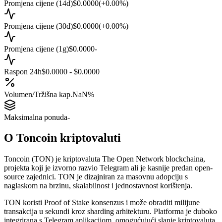
Promjena cijene (14d)
$0.0000
(
+
0.00
%)
Promjena cijene (30d)
$0.0000
(
+
0.00
%)
Promjena cijene (1g)
$0.0000
-
Raspon 24h
$0.0000 - $0.0000
Volumen/Tržišna kap.
NaN%
Maksimalna ponuda
-
O
Toncoin
kriptovaluti
Toncoin (TON) je kriptovaluta The Open Network blockchaina,
projekta koji je izvorno razvio Telegram ali je kasnije predan open-
source zajednici. TON je dizajniran za masovnu adopciju s
naglaskom na brzinu, skalabilnost i jednostavnost korištenja.
TON koristi Proof of Stake konsenzus i može obraditi milijune
transakcija u sekundi kroz sharding arhitekturu. Platforma je duboko
integrirana s Telegram aplikacijom, omogućujući slanje kriptovaluta