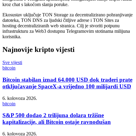
kroz chat s lakoćom slanja poruke.
Ekosustav uključuje TON Storage za decentralizirano pohranjivanje
datoteka, TON DNS za ljudski čitljive adrese i TON Sites za
hosting decentraliziranih web stranica. Cilj je stvoriti potpunu
infrastrukturu za Web3 dostupnu Telegramovim stotinama milijuna
korisnika.
Najnovije kripto vijesti
Sve vijesti
bitcoin
Bitcoin stabilan iznad 64.000 USD dok traderi prate
otključavanje SpaceX-a vrijedno 100 milijardi USD
6. kolovoza 2026.
bitcoin
S&P 500 dodao 2 trilijuna dolara tržišne
kapitalizacije, ali Bitcoin ostaje ravnodušan
6. kolovoza 2026.