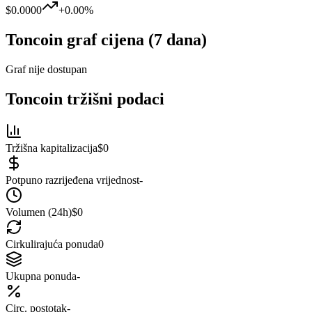
$0.0000
+
0.00
%
Toncoin
graf cijena (7 dana)
Graf nije dostupan
Toncoin
tržišni podaci
Tržišna kapitalizacija
$0
Potpuno razrijeđena vrijednost
-
Volumen (24h)
$0
Cirkulirajuća ponuda
0
Ukupna ponuda
-
Circ. postotak
-