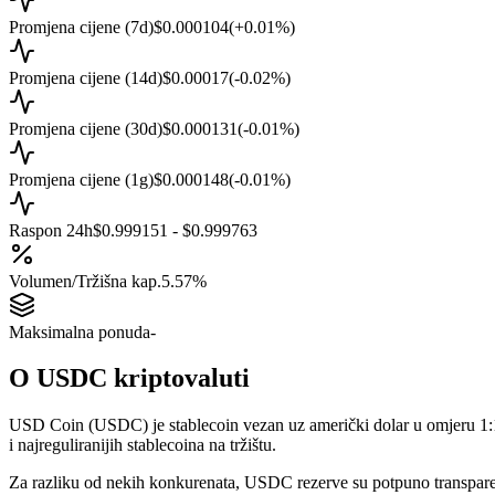
Promjena cijene (7d)
$0.000104
(
+
0.01
%)
Promjena cijene (14d)
$0.00017
(
-0.02
%)
Promjena cijene (30d)
$0.000131
(
-0.01
%)
Promjena cijene (1g)
$0.000148
(
-0.01
%)
Raspon 24h
$0.999151 - $0.999763
Volumen/Tržišna kap.
5.57%
Maksimalna ponuda
-
O
USDC
kriptovaluti
USD Coin (USDC) je stablecoin vezan uz američki dolar u omjeru 1:1
i najreguliranijih stablecoina na tržištu.
Za razliku od nekih konkurenata, USDC rezerve su potpuno transpare