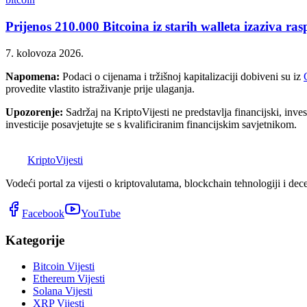
Prijenos 210.000 Bitcoina iz starih walleta izaziva ra
7. kolovoza 2026.
Napomena:
Podaci o cijenama i tržišnoj kapitalizaciji dobiveni su iz
provedite vlastito istraživanje prije ulaganja.
Upozorenje:
Sadržaj na KriptoVijesti ne predstavlja financijski, invest
investicije posavjetujte se s kvalificiranim financijskim savjetnikom.
K
Kripto
Vijesti
Vodeći portal za vijesti o kriptovalutama, blockchain tehnologiji i dec
Facebook
YouTube
Kategorije
Bitcoin Vijesti
Ethereum Vijesti
Solana Vijesti
XRP Vijesti