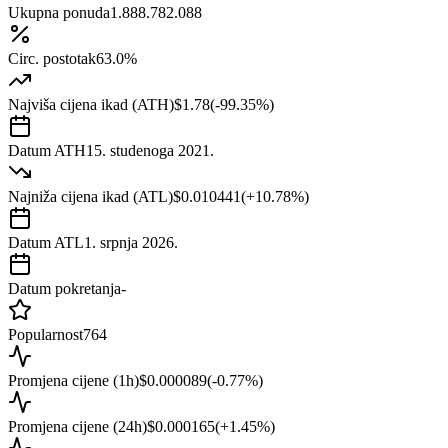
Ukupna ponuda
1.888.782.088
Circ. postotak
63.0%
Najviša cijena ikad (ATH)
$1.78
(
-99.35
%)
Datum ATH
15. studenoga 2021.
Najniža cijena ikad (ATL)
$0.010441
(
+
10.78
%)
Datum ATL
1. srpnja 2026.
Datum pokretanja
-
Popularnost
764
Promjena cijene (1h)
$0.000089
(
-0.77
%)
Promjena cijene (24h)
$0.000165
(
+
1.45
%)