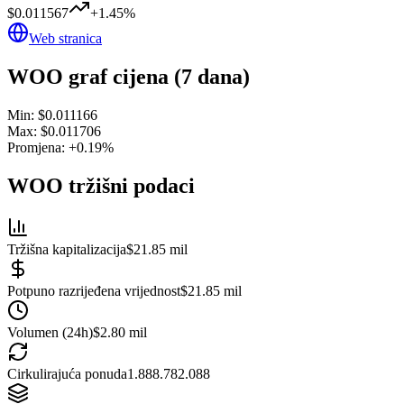
$0.011567
+
1.45
%
Web stranica
WOO
graf cijena (7 dana)
Min:
$0.011166
Max:
$0.011706
Promjena:
+
0.19
%
WOO
tržišni podaci
Tržišna kapitalizacija
$21.85 mil
Potpuno razrijeđena vrijednost
$21.85 mil
Volumen (24h)
$2.80 mil
Cirkulirajuća ponuda
1.888.782.088