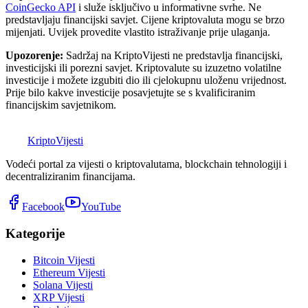
CoinGecko API
i služe isključivo u informativne svrhe. Ne
predstavljaju financijski savjet. Cijene kriptovaluta mogu se brzo
mijenjati. Uvijek provedite vlastito istraživanje prije ulaganja.
Upozorenje:
Sadržaj na KriptoVijesti ne predstavlja financijski,
investicijski ili porezni savjet. Kriptovalute su izuzetno volatilne
investicije i možete izgubiti dio ili cjelokupnu uloženu vrijednost.
Prije bilo kakve investicije posavjetujte se s kvalificiranim
financijskim savjetnikom.
K
Kripto
Vijesti
Vodeći portal za vijesti o kriptovalutama, blockchain tehnologiji i
decentraliziranim financijama.
Facebook
YouTube
Kategorije
Bitcoin Vijesti
Ethereum Vijesti
Solana Vijesti
XRP Vijesti