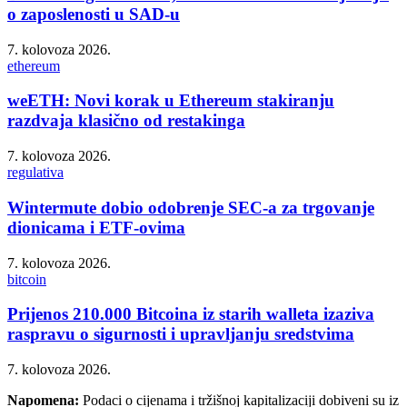
o zaposlenosti u SAD-u
7. kolovoza 2026.
ethereum
weETH: Novi korak u Ethereum stakiranju
razdvaja klasično od restakinga
7. kolovoza 2026.
regulativa
Wintermute dobio odobrenje SEC-a za trgovanje
dionicama i ETF-ovima
7. kolovoza 2026.
bitcoin
Prijenos 210.000 Bitcoina iz starih walleta izaziva
raspravu o sigurnosti i upravljanju sredstvima
7. kolovoza 2026.
Napomena:
Podaci o cijenama i tržišnoj kapitalizaciji dobiveni su iz