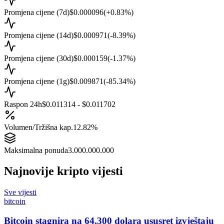
Promjena cijene (7d)
$0.000096
(
+
0.83
%)
Promjena cijene (14d)
$0.000971
(
-8.39
%)
Promjena cijene (30d)
$0.000159
(
-1.37
%)
Promjena cijene (1g)
$0.009871
(
-85.34
%)
Raspon 24h
$0.011314 - $0.011702
Volumen/Tržišna kap.
12.82%
Maksimalna ponuda
3.000.000.000
Najnovije kripto vijesti
Sve vijesti
bitcoin
Bitcoin stagnira na 64,300 dolara ususret izvještaju