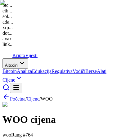
btc
...
eth
...
sol
...
ada
...
xrp
...
dot
...
avax
...
link
...
K
Kripto
Vijesti
Altcoini
Bitcoin
Analiza
Edukacija
Regulativa
Vodiči
Berze
Alati
Cijene
Početna
/
Cijene
/
WOO
WOO
cijena
woo
Rang #
764