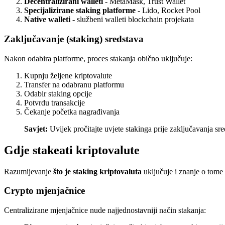
Decentralizirani walleti
- MetaMask, Trust Wallet
Specijalizirane staking platforme
- Lido, Rocket Pool
Native walleti
- službeni walleti blockchain projekata
Zaključavanje (staking) sredstava
Nakon odabira platforme, proces stakanja obično uključuje:
Kupnju željene kriptovalute
Transfer na odabranu platformu
Odabir staking opcije
Potvrdu transakcije
Čekanje početka nagrađivanja
Savjet:
Uvijek pročitajte uvjete stakinga prije zaključavanja s
Gdje stakeati kriptovalute
Razumijevanje
što je staking kriptovaluta
uključuje i znanje o tome 
Crypto mjenjačnice
Centralizirane mjenjačnice nude najjednostavniji način stakanja: