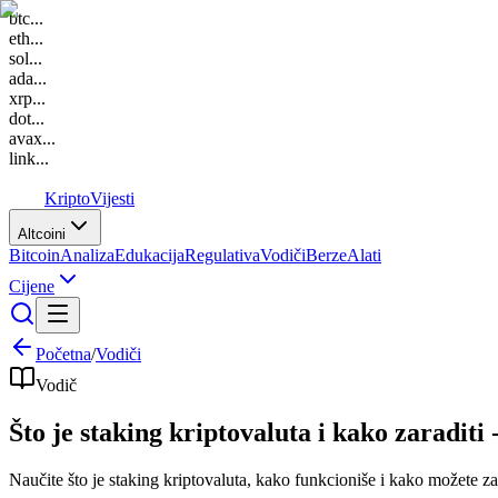
btc
...
eth
...
sol
...
ada
...
xrp
...
dot
...
avax
...
link
...
K
Kripto
Vijesti
Altcoini
Bitcoin
Analiza
Edukacija
Regulativa
Vodiči
Berze
Alati
Cijene
Početna
/
Vodiči
Vodič
Što je staking kriptovaluta i kako zaraditi
Naučite što je staking kriptovaluta, kako funkcioniše i kako možete za