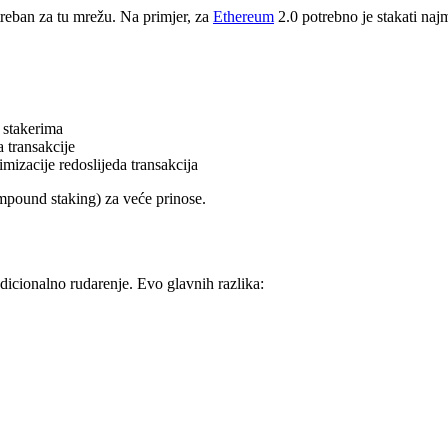
treban za tu mrežu. Na primjer, za
Ethereum
2.0 potrebno je stakati na
u stakerima
a transakcije
mizacije redoslijeda transakcija
ompound staking) za veće prinose.
dicionalno rudarenje. Evo glavnih razlika: