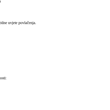
a
bilne uvjete povlačenja.
osti: