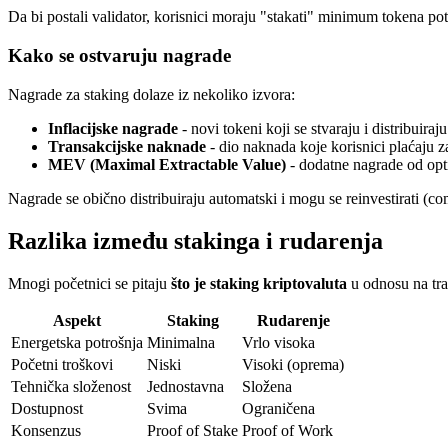
Da bi postali validator, korisnici moraju "stakati" minimum tokena po
Kako se ostvaruju nagrade
Nagrade za staking dolaze iz nekoliko izvora:
Inflacijske nagrade
- novi tokeni koji se stvaraju i distribuiraj
Transakcijske naknade
- dio naknada koje korisnici plaćaju z
MEV (Maximal Extractable Value)
- dodatne nagrade od opti
Nagrade se obično distribuiraju automatski i mogu se reinvestirati (c
Razlika između stakinga i rudarenja
Mnogi početnici se pitaju
što je staking kriptovaluta
u odnosu na tra
Aspekt
Staking
Rudarenje
Energetska potrošnja
Minimalna
Vrlo visoka
Početni troškovi
Niski
Visoki (oprema)
Tehnička složenost
Jednostavna
Složena
Dostupnost
Svima
Ograničena
Konsenzus
Proof of Stake
Proof of Work