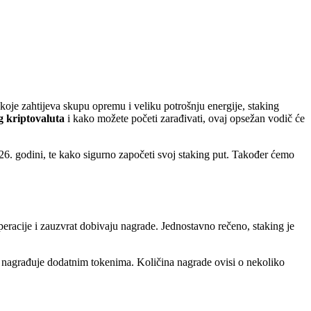
 koje zahtijeva skupu opremu i veliku potrošnju energije, staking
ng kriptovaluta
i kako možete početi zarađivati, ovaj opsežan vodič će
26. godini, te kako sigurno započeti svoj staking put. Također ćemo
peracije i zauzvrat dobivaju nagrade. Jednostavno rečeno, staking je
as nagrađuje dodatnim tokenima. Količina nagrade ovisi o nekoliko