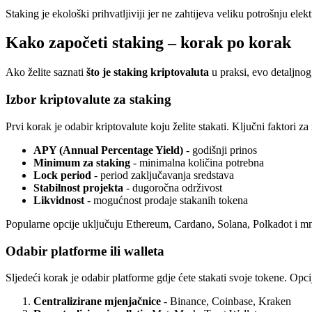
Staking je ekološki prihvatljiviji jer ne zahtijeva veliku potrošnju el
Kako započeti staking – korak po korak
Ako želite saznati
što je staking kriptovaluta
u praksi, evo detaljnog
Izbor kriptovalute za staking
Prvi korak je odabir kriptovalute koju želite stakati. Ključni faktori za 
APY (Annual Percentage Yield)
- godišnji prinos
Minimum za staking
- minimalna količina potrebna
Lock period
- period zaključavanja sredstava
Stabilnost projekta
- dugoročna održivost
Likvidnost
- mogućnost prodaje stakanih tokena
Popularne opcije uključuju Ethereum, Cardano, Solana, Polkadot i 
Odabir platforme ili walleta
Sljedeći korak je odabir platforme gdje ćete stakati svoje tokene. Opci
Centralizirane mjenjačnice
- Binance, Coinbase, Kraken