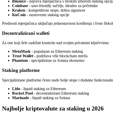
Binance
- najveća mjenjačnica s širokim izborom staking opcij
Coinbase
- user-friendly sučelje, idealno za početnike
Kraken
- kompetitivne stope, dobra sigurnost
KuCoin
- raznovrsne staking opcije
Prednosti mjenjačnica uključuju jednostavnost korištenja i često fleksi
Decentralizirani walleti
Za one koji žele zadržati kontrolu nad svojim privatnim ključevima:
MetaMask
- popularan za Ethereum staking
Trust Wallet
- podržava više blockchain mreža
Phantom
- specijaliziran za Solana ekosustav
Staking platforme
Specijalizirane platforme često nude bolje stope i dodatne funkcionaln
Lido
- liquid staking za Ethereum
Rocket Pool
- decentralizirani Ethereum staking
Marinade
- liquid staking za Solana
Najbolje kriptovalute za staking u 2026