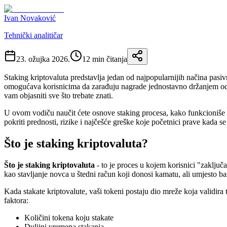
Ivan Novaković
Tehnički analitičar
23. ožujka 2026.
12
min čitanja
Staking kriptovaluta predstavlja jedan od najpopularnijih načina pasiv
omogućava korisnicima da zarađuju nagrade jednostavno držanjem odr
vam objasniti sve što trebate znati.
U ovom vodiču naučit ćete osnove staking procesa, kako funkcioniše P
pokriti prednosti, rizike i najčešće greške koje početnici prave kada se
Što je staking kriptovaluta?
Što je staking kriptovaluta
- to je proces u kojem korisnici "zaključ
kao stavljanje novca u štedni račun koji donosi kamatu, ali umjesto b
Kada stakate kriptovalute, vaši tokeni postaju dio mreže koja validir
faktora:
Količini tokena koju stakate
Duljini vremena stakanja