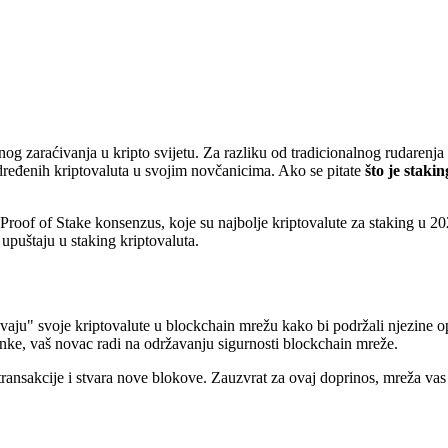
nog zaraćivanja u kripto svijetu. Za razliku od tradicionalnog rudarenja
eđenih kriptovaluta u svojim novčanicima. Ako se pitate
što je staki
roof of Stake konsenzus, koje su najbolje kriptovalute za staking u 20
 upuštaju u staking kriptovaluta.
avaju" svoje kriptovalute u blockchain mrežu kako bi podržali njezine o
anke, vaš novac radi na održavanju sigurnosti blockchain mreže.
a transakcije i stvara nove blokove. Zauzvrat za ovaj doprinos, mreža v