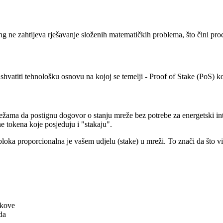
ing ne zahtijeva rješavanje složenih matematičkih problema, što čini pro
 shvatiti tehnološku osnovu na kojoj se temelji - Proof of Stake (PoS)
žama da postignu dogovor o stanju mreže bez potrebe za energetski int
e tokena koje posjeduju i "stakaju".
bloka proporcionalna je vašem udjelu (stake) u mreži. To znači da što v
okove
da