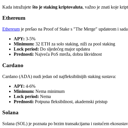
Kada istražujete
što je staking kriptovaluta
, važno je znati koje kri
Ethereum
Ethereum
je prešao na Proof of Stake s "The Merge" updateom i sada
APY:
3-5%
Minimum:
32 ETH za solo staking, niži za pool staking
Lock period:
Do sljedećeg major updatea
Prednosti:
Najveća PoS mreža, dobra likvidnost
Cardano
Cardano (ADA) nudi jedan od najfleksibilnijih staking sustava:
APY:
4-6%
Minimum:
Nema minimum
Lock period:
Nema
Prednosti:
Potpuna fleksibilnost, akademski pristup
Solana
Solana (SOL) je poznata po brzim transakcijama i rastućem ekosustav