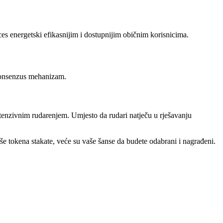
ces energetski efikasnijim i dostupnijim običnim korisnicima.
 konsenzus mehanizam.
enzivnim rudarenjem. Umjesto da rudari natječu u rješavanju
iše tokena stakate, veće su vaše šanse da budete odabrani i nagrađeni.