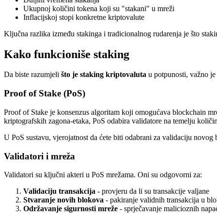
Ukupnoj količini tokena koji su "stakani" u mreži
Inflacijskoj stopi konkretne kriptovalute
Ključna razlika između stakinga i tradicionalnog rudarenja je što stak
Kako funkcioniše staking
Da biste razumjeli
što je staking kriptovaluta
u potpunosti, važno je
Proof of Stake (PoS)
Proof of Stake je konsenzus algoritam koji omogućava blockchain mre
kriptografskih zagona-etaka, PoS odabira validatore na temelju količin
U PoS sustavu, vjerojatnost da ćete biti odabrani za validaciju novog 
Validatori i mreža
Validatori su ključni akteri u PoS mrežama. Oni su odgovorni za:
Validaciju transakcija
- provjeru da li su transakcije valjane
Stvaranje novih blokova
- pakiranje validnih transakcija u bl
Održavanje sigurnosti mreže
- sprječavanje malicioznih napa