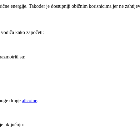
ektrične energije. Također je dostupniji običnim korisnicima jer ne zaht
 vodiča kako započeti:
razmotriti su:
mnoge druge
altcoine
.
je uključuju: