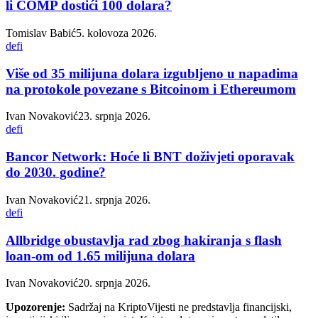
li COMP dostići 100 dolara?
Tomislav Babić
5. kolovoza 2026.
defi
Više od 35 milijuna dolara izgubljeno u napadima
na protokole povezane s Bitcoinom i Ethereumom
Ivan Novaković
23. srpnja 2026.
defi
Bancor Network: Hoće li BNT doživjeti oporavak
do 2030. godine?
Ivan Novaković
21. srpnja 2026.
defi
Allbridge obustavlja rad zbog hakiranja s flash
loan-om od 1.65 milijuna dolara
Ivan Novaković
20. srpnja 2026.
Upozorenje:
Sadržaj na KriptoVijesti ne predstavlja financijski,