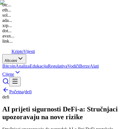
btc
...
eth
...
sol
...
ada
...
xrp
...
dot
...
avax
...
link
...
K
Kripto
Vijesti
Altcoini
Bitcoin
Analiza
Edukacija
Regulativa
Vodiči
Berze
Alati
Cijene
Početna
/
defi
defi
AI prijeti sigurnosti DeFi-a: Stručnjaci
upozoravaju na nove rizike