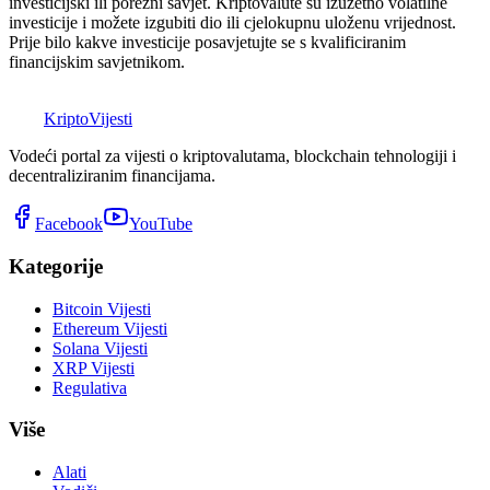
investicijski ili porezni savjet. Kriptovalute su izuzetno volatilne
investicije i možete izgubiti dio ili cjelokupnu uloženu vrijednost.
Prije bilo kakve investicije posavjetujte se s kvalificiranim
financijskim savjetnikom.
K
Kripto
Vijesti
Vodeći portal za vijesti o kriptovalutama, blockchain tehnologiji i
decentraliziranim financijama.
Facebook
YouTube
Kategorije
Bitcoin Vijesti
Ethereum Vijesti
Solana Vijesti
XRP Vijesti
Regulativa
Više
Alati