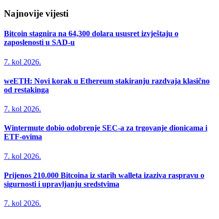
Najnovije vijesti
Bitcoin stagnira na 64,300 dolara ususret izvještaju o
zaposlenosti u SAD-u
7. kol 2026.
weETH: Novi korak u Ethereum stakiranju razdvaja klasično
od restakinga
7. kol 2026.
Wintermute dobio odobrenje SEC-a za trgovanje dionicama i
ETF-ovima
7. kol 2026.
Prijenos 210.000 Bitcoina iz starih walleta izaziva raspravu o
sigurnosti i upravljanju sredstvima
7. kol 2026.