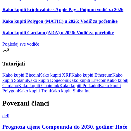
Kako kupiti kriptovalute s Apple Pay - Potpuni vodič za 2026
Kako kupiti Polygon (MATIC) u 2026: Vodič za početnike
Kako kupiti Cardano (ADA) u 2026: Vodič za početnike
Pogledaj sve vodiče
Tutorijali
Kako kupiti Bitcoin
Kako kupiti XRP
Kako kupiti Ethereum
Kako
kupiti Solanu
Kako kupiti Dogecoin
Kako kupiti Litecoin
Kako kupiti
Cardano
Kako kupiti Chainlink
Kako kupiti Polkadot
Kako kupiti
Polygon
Kako kupiti Tron
Kako kupiti Shiba Inu
Povezani članci
defi
Prognoza cijene Compounda do 2030. godine: Hoće