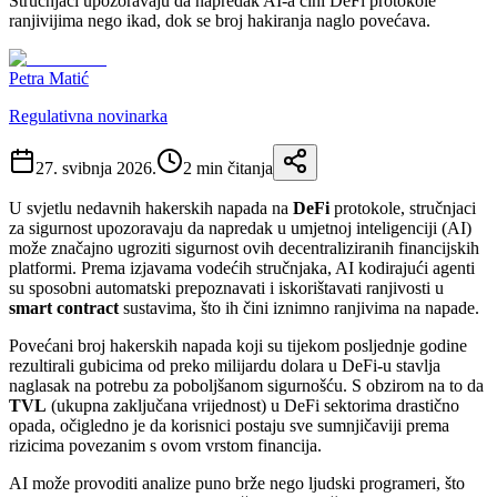
Stručnjaci upozoravaju da napredak AI-a čini DeFi protokole
ranjivijima nego ikad, dok se broj hakiranja naglo povećava.
Petra Matić
Regulativna novinarka
27. svibnja 2026.
2
min čitanja
U svjetlu nedavnih hakerskih napada na
DeFi
protokole, stručnjaci
za sigurnost upozoravaju da napredak u umjetnoj inteligenciji (AI)
može značajno ugroziti sigurnost ovih decentraliziranih financijskih
platformi. Prema izjavama vodećih stručnjaka, AI kodirajući agenti
su sposobni automatski prepoznavati i iskorištavati ranjivosti u
smart contract
sustavima, što ih čini iznimno ranjivima na napade.
Povećani broj hakerskih napada koji su tijekom posljednje godine
rezultirali gubicima od preko milijardu dolara u DeFi-u stavlja
naglasak na potrebu za poboljšanom sigurnošću. S obzirom na to da
TVL
(ukupna zaključana vrijednost) u DeFi sektorima drastično
opada, očigledno je da korisnici postaju sve sumnjičaviji prema
rizicima povezanim s ovom vrstom financija.
AI može provoditi analize puno brže nego ljudski programeri, što