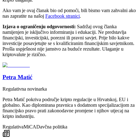
Ako vam je ovaj članak bio od pomoći, bili bismo vam zahvalni ako
nas zapratite na našoj
Facebook stranici
.
Izjava o ograničenju odgovornosti:
Sadržaj ovog članka
namijenjen je isključivo informiranju i edukaciji. Ne predstavlja
financijski, investicijski, porezni ili pravni savjet. Prije bilo kakve
investicije posavjetujte se s kvalificiranim financijskim savjetnikom.
Prošla uspješnost nije jamstvo za buduće rezultate. Ulaganje u
kriptovalute je rizično.
Petra Matić
Regulativna novinarka
Petra Matić pokriva područje kripto regulacije u Hrvatskoj, EU i
globalno. Kao diplomirana pravnica s dodatnom specijalizacijom za
financijsko pravo prati zakonodavne promjene i njihov utjecaj na
kripto industriju.
Regulativa
MiCA
Davčna politika