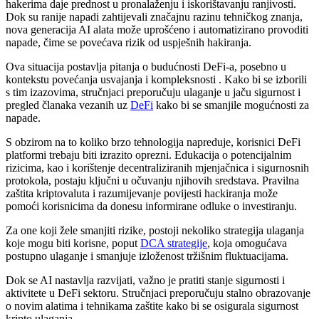
hakerima daje prednost u pronalaženju i iskorištavanju ranjivosti.
Dok su ranije napadi zahtijevali značajnu razinu tehničkog znanja,
nova generacija AI alata može uprošćeno i automatizirano provoditi
napade, čime se povećava rizik od uspješnih hakiranja.
Ova situacija postavlja pitanja o budućnosti DeFi-a, posebno u
kontekstu povećanja usvajanja i kompleksnosti . Kako bi se izborili
s tim izazovima, stručnjaci preporučuju ulaganje u jaču sigurnost i
pregled članaka vezanih uz
DeFi
kako bi se smanjile mogućnosti za
napade.
S obzirom na to koliko brzo tehnologija napreduje, korisnici DeFi
platformi trebaju biti izrazito oprezni. Edukacija o potencijalnim
rizicima, kao i korištenje decentraliziranih mjenjačnica i sigurnosnih
protokola, postaju ključni u očuvanju njihovih sredstava. Pravilna
zaštita kriptovaluta i razumijevanje povijesti hackiranja može
pomoći korisnicima da donesu informirane odluke o investiranju.
Za one koji žele smanjiti rizike, postoji nekoliko strategija ulaganja
koje mogu biti korisne, poput
DCA strategije
, koja omogućava
postupno ulaganje i smanjuje izloženost tržišnim fluktuacijama.
Dok se AI nastavlja razvijati, važno je pratiti stanje sigurnosti i
aktivitete u DeFi sektoru. Stručnjaci preporučuju stalno obrazovanje
o novim alatima i tehnikama zaštite kako bi se osigurala sigurnost
kripto ulaganja.