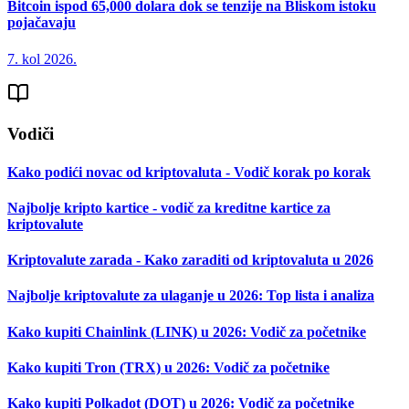
Bitcoin ispod 65,000 dolara dok se tenzije na Bliskom istoku
pojačavaju
7. kol 2026.
Vodiči
Kako podići novac od kriptovaluta - Vodič korak po korak
Najbolje kripto kartice - vodič za kreditne kartice za
kriptovalute
Kriptovalute zarada - Kako zaraditi od kriptovaluta u 2026
Najbolje kriptovalute za ulaganje u 2026: Top lista i analiza
Kako kupiti Chainlink (LINK) u 2026: Vodič za početnike
Kako kupiti Tron (TRX) u 2026: Vodič za početnike
Kako kupiti Polkadot (DOT) u 2026: Vodič za početnike