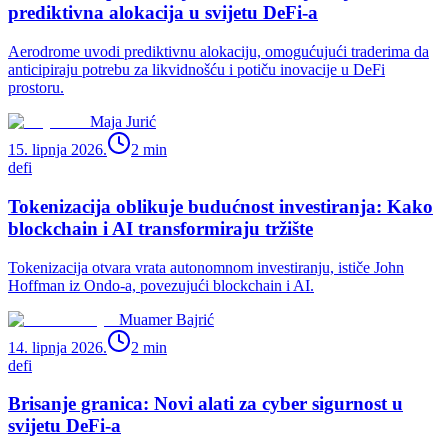
prediktivna alokacija u svijetu DeFi-a
Aerodrome uvodi prediktivnu alokaciju, omogućujući traderima da
anticipiraju potrebu za likvidnošću i potiču inovacije u DeFi
prostoru.
Maja Jurić
15. lipnja 2026.
2
min
defi
Tokenizacija oblikuje budućnost investiranja: Kako
blockchain i AI transformiraju tržište
Tokenizacija otvara vrata autonomnom investiranju, ističe John
Hoffman iz Ondo-a, povezujući blockchain i AI.
Muamer Bajrić
14. lipnja 2026.
2
min
defi
Brisanje granica: Novi alati za cyber sigurnost u
svijetu DeFi-a