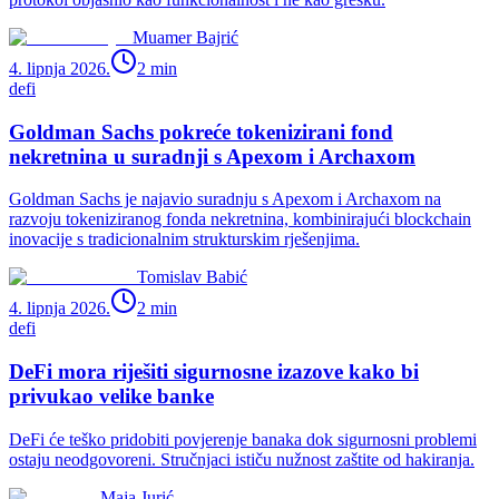
Muamer Bajrić
4. lipnja 2026.
2
min
defi
Goldman Sachs pokreće tokenizirani fond
nekretnina u suradnji s Apexom i Archaxom
Goldman Sachs je najavio suradnju s Apexom i Archaxom na
razvoju tokeniziranog fonda nekretnina, kombinirajući blockchain
inovacije s tradicionalnim strukturskim rješenjima.
Tomislav Babić
4. lipnja 2026.
2
min
defi
DeFi mora riješiti sigurnosne izazove kako bi
privukao velike banke
DeFi će teško pridobiti povjerenje banaka dok sigurnosni problemi
ostaju neodgovoreni. Stručnjaci ističu nužnost zaštite od hakiranja.
Maja Jurić