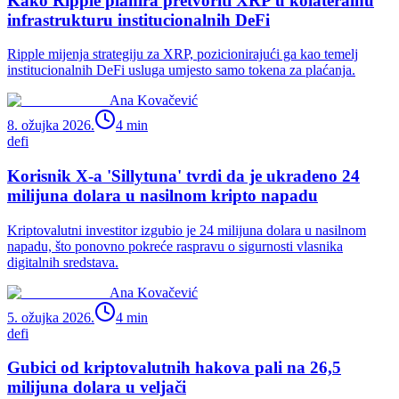
Kako Ripple planira pretvoriti XRP u kolateralnu
infrastrukturu institucionalnih DeFi
Ripple mijenja strategiju za XRP, pozicionirajući ga kao temelj
institucionalnih DeFi usluga umjesto samo tokena za plaćanja.
Ana Kovačević
8. ožujka 2026.
4
min
defi
Korisnik X-a 'Sillytuna' tvrdi da je ukradeno 24
milijuna dolara u nasilnom kripto napadu
Kriptovalutni investitor izgubio je 24 milijuna dolara u nasilnom
napadu, što ponovno pokreće raspravu o sigurnosti vlasnika
digitalnih sredstava.
Ana Kovačević
5. ožujka 2026.
4
min
defi
Gubici od kriptovalutnih hakova pali na 26,5
milijuna dolara u veljači