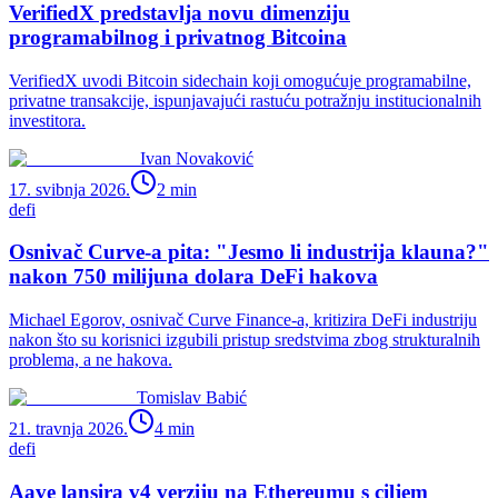
VerifiedX predstavlja novu dimenziju
programabilnog i privatnog Bitcoina
VerifiedX uvodi Bitcoin sidechain koji omogućuje programabilne,
privatne transakcije, ispunjavajući rastuću potražnju institucionalnih
investitora.
Ivan Novaković
17. svibnja 2026.
2
min
defi
Osnivač Curve-a pita: "Jesmo li industrija klauna?"
nakon 750 milijuna dolara DeFi hakova
Michael Egorov, osnivač Curve Finance-a, kritizira DeFi industriju
nakon što su korisnici izgubili pristup sredstvima zbog strukturalnih
problema, a ne hakova.
Tomislav Babić
21. travnja 2026.
4
min
defi
Aave lansira v4 verziju na Ethereumu s ciljem