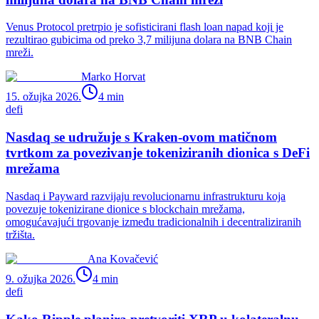
Venus Protocol pretrpio je sofisticirani flash loan napad koji je
rezultirao gubicima od preko 3,7 milijuna dolara na BNB Chain
mreži.
Marko Horvat
15. ožujka 2026.
4
min
defi
Nasdaq se udružuje s Kraken-ovom matičnom
tvrtkom za povezivanje tokeniziranih dionica s DeFi
mrežama
Nasdaq i Payward razvijaju revolucionarnu infrastrukturu koja
povezuje tokenizirane dionice s blockchain mrežama,
omogućavajući trgovanje između tradicionalnih i decentraliziranih
tržišta.
Ana Kovačević
9. ožujka 2026.
4
min
defi