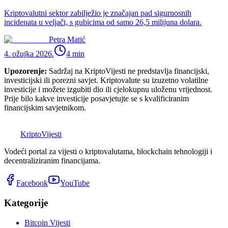
Kriptovalutni sektor zabilježio je značajan pad sigurnosnih
incidenata u veljači, s gubicima od samo 26,5 milijuna dolara.
Petra Matić
4. ožujka 2026.
4
min
Upozorenje:
Sadržaj na KriptoVijesti ne predstavlja financijski,
investicijski ili porezni savjet. Kriptovalute su izuzetno volatilne
investicije i možete izgubiti dio ili cjelokupnu uloženu vrijednost.
Prije bilo kakve investicije posavjetujte se s kvalificiranim
financijskim savjetnikom.
K
Kripto
Vijesti
Vodeći portal za vijesti o kriptovalutama, blockchain tehnologiji i
decentraliziranim financijama.
Facebook
YouTube
Kategorije
Bitcoin Vijesti