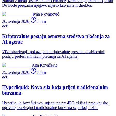
Nathan Allman, osnivač Ondo Finance, iznenada je preminuo, a Ian
De Bode preuzima njegovo mjesto kao izvršni direktor.
Ivan Novaković
26. svibnja 2026.
2
min
defi
Kriptovalute postaju osnovna sredstva plaćanja za
AI agente
Više istraživanja pokazuje da kriptovalute, posebno stablecoini,
postaju preferirani način plaćanja za AI agente.
Ana Kovačević
25. svibnja 2026.
2
min
defi
Hyperliquid: Nova sila koja prijeti tradicionalnim
burzama
Hyperliquid brzo širi svoj utjecaj na pre-IPO tržišta i predikcijske
ugovore, izazivajući tradicionalne burze na svjetskoj razini.