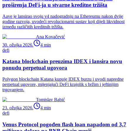
proširenja DeFi-ja u stvarne kreditne tržišta
Aave je lansirao svoju v4 nadogradnju na Ethereumu nakon dvije
godine razvoja, uvodeći revolucionarni sustav koji dijeli likvidnost
između različitih kreditnih tržišta.
Ana Kovačević
30. ožujka 2026.
4
min
defi
Katana blockchain preuzima IDEX i lansira novu
ponudu perpetual ugovora
Polygon blockchain Katana kupuje IDEX burzu i uvodi napredne
perpetual ugovore, mijenjajući DeFi krajolik s bržim i jeftinijim
trgovanjem.
Tomislav Babić
23. ožujka 2026.
4
min
defi
Venus Protocol pogođen flash loan napadom od 3,7
milijuna dolara na BNB Chain mreži