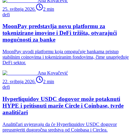
Ana Kovačević
25. svibnja 2026.
2
min
defi
MoonPay predstavlja novu platformu za
tokenizirane imovine i DeFi tržišta, otvarajući
mogućnosti za banke
MoonPay uvodi platformu koja omogućuje bankama pristup
stabilnim coinovima i tokeniziranim fondovima, čime unaprjeđuje
DeFi sektor.
Ana Kovačević
22. svibnja 2026.
2
min
defi
Hyperliquidov USDC dogovor može potaknuti
HYPE i pritisnuti marže Circle i Coinbase, tvrde
analitičari
Analitičari uvjeravaju da će Hyperliquidov USDC dogovor
preusmjeriti dugoročna sredstva od Coinbasa i Circlea.