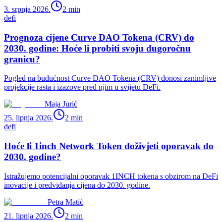
3. srpnja 2026.
2
min
defi
Prognoza cijene Curve DAO Tokena (CRV) do
2030. godine: Hoće li probiti svoju dugoročnu
granicu?
Pogled na budućnost Curve DAO Tokena (CRV) donosi zanimljive
projekcije rasta i izazove pred njim u svijetu DeFi.
Maja Jurić
25. lipnja 2026.
2
min
defi
Hoće li 1inch Network Token doživjeti oporavak do
2030. godine?
Istražujemo potencijalni oporavak 1INCH tokena s obzirom na DeFi
inovacije i predviđanja cijena do 2030. godine.
Petra Matić
21. lipnja 2026.
2
min