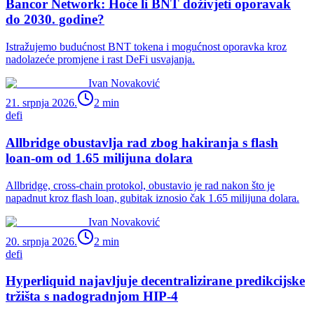
Bancor Network: Hoće li BNT doživjeti oporavak
do 2030. godine?
Istražujemo budućnost BNT tokena i mogućnost oporavka kroz
nadolazeće promjene i rast DeFi usvajanja.
Ivan Novaković
21. srpnja 2026.
2
min
defi
Allbridge obustavlja rad zbog hakiranja s flash
loan-om od 1.65 milijuna dolara
Allbridge, cross-chain protokol, obustavio je rad nakon što je
napadnut kroz flash loan, gubitak iznosio čak 1.65 milijuna dolara.
Ivan Novaković
20. srpnja 2026.
2
min
defi
Hyperliquid najavljuje decentralizirane predikcijske
tržišta s nadogradnjom HIP-4