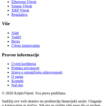
Ethereum Vijesti
Solana Vijesti
XRP Vijesti
Regulativa
Više
Alati
Vodiči
Berze
Cijene kriptovaluta
Pravne informacije
Uvjeti korištenja
Politika privatnosti
Izjava o ograničenju odgovornosti
O nama
Kontakt
Naš tim
©
2026
KriptoVijesti. Sva prava pridržana.
Sadržaj ove web stranice ne predstavlja financijski savjet. Ulaganje
u kriptovalute je rizično. Nikada ne ulažite više nego što si možete