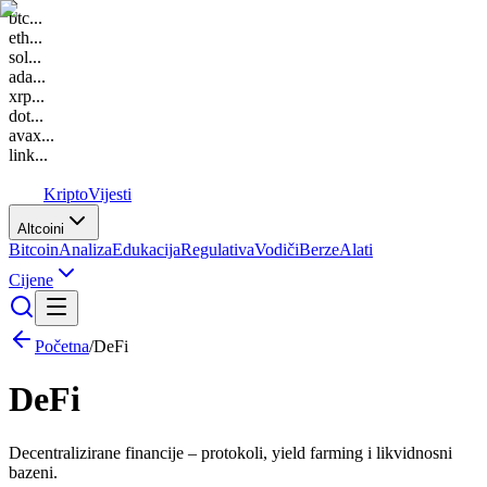
btc
...
eth
...
sol
...
ada
...
xrp
...
dot
...
avax
...
link
...
K
Kripto
Vijesti
Altcoini
Bitcoin
Analiza
Edukacija
Regulativa
Vodiči
Berze
Alati
Cijene
Početna
/
DeFi
DeFi
Decentralizirane financije – protokoli, yield farming i likvidnosni
bazeni.