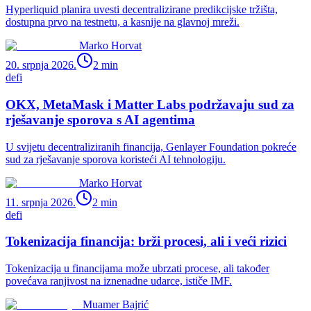
Hyperliquid planira uvesti decentralizirane predikcijske tržišta,
dostupna prvo na testnetu, a kasnije na glavnoj mreži.
Marko Horvat
20. srpnja 2026.
2
min
defi
OKX, MetaMask i Matter Labs podržavaju sud za
rješavanje sporova s AI agentima
U svijetu decentraliziranih financija, Genlayer Foundation pokreće
sud za rješavanje sporova koristeći AI tehnologiju.
Marko Horvat
11. srpnja 2026.
2
min
defi
Tokenizacija financija: brži procesi, ali i veći rizici
Tokenizacija u financijama može ubrzati procese, ali također
povećava ranjivost na iznenadne udarce, ističe IMF.
Muamer Bajrić