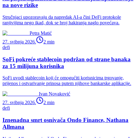
na nove rizike
Stručnjaci upozoravaju da napredak AI-a čini DeFi protokole
ranjivijima nego ikad, dok se broj hakiranja naglo povećava.
Petra Matić
27. svibnja 2026.
2
min
defi
SoFi pokreće stablecoin podržan od strane banaka
za 15 milijuna korisnika
SoFi uvodi stablecoin koji će omogućiti korisnicima trgovanje,
prijenos i ostvarivanje prinosa putem njihove bankarske aplikacije.
Ivan Novaković
27. svibnja 2026.
2
min
defi
Iznenadna smrt osnivača Ondo Finance, Nathana
Allmana