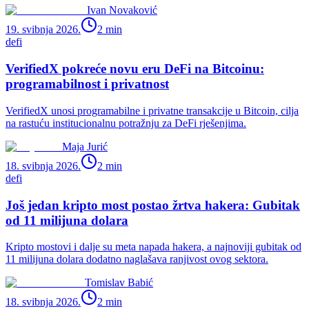
Ivan Novaković
19. svibnja 2026.
2
min
defi
VerifiedX pokreće novu eru DeFi na Bitcoinu:
programabilnost i privatnost
VerifiedX unosi programabilne i privatne transakcije u Bitcoin, cilja
na rastuću institucionalnu potražnju za DeFi rješenjima.
Maja Jurić
18. svibnja 2026.
2
min
defi
Još jedan kripto most postao žrtva hakera: Gubitak
od 11 milijuna dolara
Kripto mostovi i dalje su meta napada hakera, a najnoviji gubitak od
11 milijuna dolara dodatno naglašava ranjivost ovog sektora.
Tomislav Babić
18. svibnja 2026.
2
min