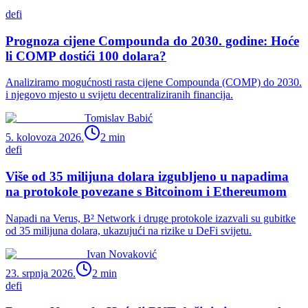
defi
Prognoza cijene Compounda do 2030. godine: Hoće
li COMP dostići 100 dolara?
Analiziramo mogućnosti rasta cijene Compounda (COMP) do 2030.
i njegovo mjesto u svijetu decentraliziranih financija.
Tomislav Babić
5. kolovoza 2026.
2
min
defi
Više od 35 milijuna dolara izgubljeno u napadima
na protokole povezane s Bitcoinom i Ethereumom
Napadi na Verus, B² Network i druge protokole izazvali su gubitke
od 35 milijuna dolara, ukazujući na rizike u DeFi svijetu.
Ivan Novaković
23. srpnja 2026.
2
min
defi