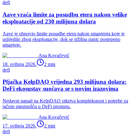
defi
Aave vraća limite za posudbu etera nakon velike
eksploatacije od 230 milijuna dolara
Aave je obnovio limite posudbe etera nakon smanjenja koje je
uslijedilo zbog eksploatacije, dok se tržišna panic postepeno
smanjuje.
Ana Kovačević
18. svibnja 2026.
2
min
defi
Pljačka KelpDAO vrijedna 293 milijuna dolara:
DeFi ekosustav suočava se s novim izazovima
Nedavni napad na KelpDAO otkriva kompleksnost i potrebe za
jačom sigurnošću u DeFi prostoru.
Ana Kovačević
17. svibnja 2026.
2
min
defi