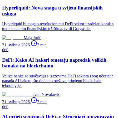
Hyperliquid: Nova snaga u svijetu finansijskih
usluga
Hyperliquid bi mogao revolucionirati DeFi sektor i zadržati korak s
tradicionalnim financijskim tržištima, tvrdi Grayscale.
Maja Jurić
31. svibnja 2026.
2
min
defi
DeFi: Kako AI hakeri ometaju napredak velikih
banaka na blockchainu
Velike banke se suočavaju s izazovima DeFi sektora zbog učestalih
napada AI hakera, što dodatno otežava primjenu blockchain
tehnologije.
Ivan Novaković
31. svibnja 2026.
2
min
defi
AI prijeti sigurnosti DeFi-a: Stručnjaci upozoravaju