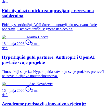
defi
Fidelity ulazi u utrku za upravljanje rezervama
stablecoina
Fidelity se pridružuje Wall Streetu u upravljanju rezervama koje
podržavaju sve veći tržišni segment stablecoina.
Marko Horvat
18. lipnja 2026.
2
min
defi
Hyperliquid gubi partnere: Anthropic i OpenAI
povlače svoje projekte
Timovi koji stoje iza Hyperliquida zatvaraju svoje projekte, prelazeći
na nove inicijative unutar ekosustava.
Ana Kovačević
16. lipnja 2026.
2
min
defi
Aerodrome predstavlja inovativno rješenje: