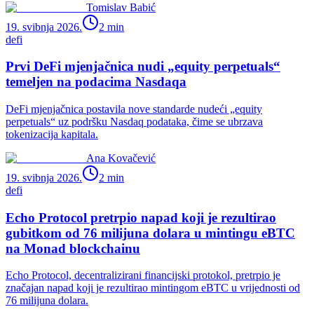
Tomislav Babić
19. svibnja 2026.
2
min
defi
Prvi DeFi mjenjačnica nudi „equity perpetuals“
temeljen na podacima Nasdaqa
DeFi mjenjačnica postavila nove standarde nudeći „equity
perpetuals“ uz podršku Nasdaq podataka, čime se ubrzava
tokenizacija kapitala.
Ana Kovačević
19. svibnja 2026.
2
min
defi
Echo Protocol pretrpio napad koji je rezultirao
gubitkom od 76 milijuna dolara u mintingu eBTC
na Monad blockchainu
Echo Protocol, decentralizirani financijski protokol, pretrpio je
značajan napad koji je rezultirao mintingom eBTC u vrijednosti od
76 milijuna dolara.