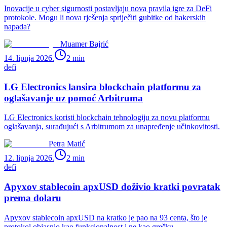
Inovacije u cyber sigurnosti postavljaju nova pravila igre za DeFi
protokole. Mogu li nova rješenja spriječiti gubitke od hakerskih
napada?
Muamer Bajrić
14. lipnja 2026.
2
min
defi
LG Electronics lansira blockchain platformu za
oglašavanje uz pomoć Arbitruma
LG Electronics koristi blockchain tehnologiju za novu platformu
oglašavanja, surađujući s Arbitrumom za unapređenje učinkovitosti.
Petra Matić
12. lipnja 2026.
2
min
defi
Apyxov stablecoin apxUSD doživio kratki povratak
prema dolaru
Apyxov stablecoin apxUSD na kratko je pao na 93 centa, što je
protokol objasnio kao funkcionalnost i ne kao grešku.