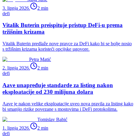
3. lipnja 2026.
2
min
defi
Vitalik Buterin preispituje pristup DeFi-u prema
tržišnim krizama
Vitalik Buterin predlaže nove pravce za DeFi kako bi se bolje nosio
s tržišnim krizama koristeći opcijske ugovore.
Petra Matić
2. lipnja 2026.
2
min
defi
Aave unapređuje standarde za listing nakon
eksploatacije od 230 milijuna dolara
Aave je nakon velike eksploatacije uveo nova pravila za listing kako
bi smanjio rizike povezane s mostovima i DeFi protokolima.
Tomislav Babić
1. lipnja 2026.
2
min
defi