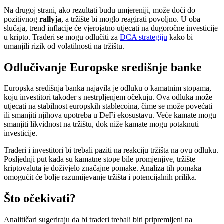
Na drugoj strani, ako rezultati budu umjereniji, može doći do
pozitivnog
rallyja
, a tržište bi moglo reagirati povoljno. U oba
slučaja, trend inflacije će vjerojatno utjecati na dugoročne investicije
u kripto. Traderi se mogu odlučiti za
DCA strategiju
kako bi
umanjili rizik od volatilnosti na tržištu.
Odlučivanje Europske središnje banke
Europska središnja banka najavila je odluku o kamatnim stopama,
koju investitori također s nestrpljenjem očekuju. Ova odluka može
utjecati na stabilnost europskih stablecoina, čime se može povećati
ili smanjiti njihova upotreba u DeFi ekosustavu. Veće kamate mogu
smanjiti likvidnost na tržištu, dok niže kamate mogu potaknuti
investicije.
Traderi i investitori bi trebali paziti na reakciju tržišta na ovu odluku.
Posljednji put kada su kamatne stope bile promjenjive, tržište
kriptovaluta je doživjelo značajne pomake. Analiza tih pomaka
omogućit će bolje razumijevanje tržišta i potencijalnih prilika.
Što očekivati?
Analitičari sugeriraju da bi traderi trebali biti pripremljeni na