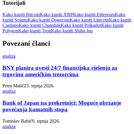
Tutorijali
Kako kupiti Bitcoin
Kako kupiti XRP
Kako kupiti Ethereum
Kako
kupiti Solanu
Kako kupiti Dogecoin
Kako kupiti Litecoin
Kako kupiti
Cardano
Kako kupiti Chainlink
Kako kupiti Polkadot
Kako kupiti
Polygon
Kako kupiti Tron
Kako kupiti Shiba Inu
Povezani članci
analiza
BNY planira uvesti 24/7 financijska rješenja za
trgovinu američkim trezorcima
Petra Matić
23. srpnja 2026.
analiza
Bank of Japan na prekretnici: Moguće ubrzanje
povećanja kamatnih stopa
Tomislav Babić
9. srpnja 2026.
analiza