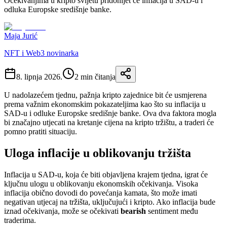
Očekivanjima u kripto svijetu pridonijet će inflacija u SAD-u i
odluka Europske središnje banke.
Maja Jurić
NFT i Web3 novinarka
8. lipnja 2026.
2
min čitanja
U nadolazećem tjednu, pažnja kripto zajednice bit će usmjerena
prema važnim ekonomskim pokazateljima kao što su inflacija u
SAD-u i odluke Europske središnje banke. Ova dva faktora mogla
bi značajno utjecati na kretanje cijena na kripto tržištu, a traderi će
pomno pratiti situaciju.
Uloga inflacije u oblikovanju tržišta
Inflacija u SAD-u, koja će biti objavljena krajem tjedna, igrat će
ključnu ulogu u oblikovanju ekonomskih očekivanja. Visoka
inflacija obično dovodi do povećanja kamata, što može imati
negativan utjecaj na tržišta, uključujući i kripto. Ako inflacija bude
iznad očekivanja, može se očekivati
bearish
sentiment među
traderima.