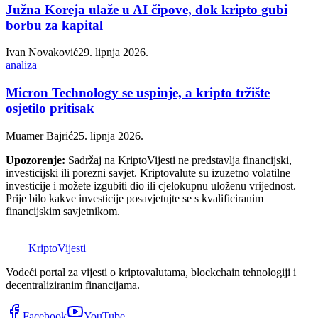
Južna Koreja ulaže u AI čipove, dok kripto gubi
borbu za kapital
Ivan Novaković
29. lipnja 2026.
analiza
Micron Technology se uspinje, a kripto tržište
osjetilo pritisak
Muamer Bajrić
25. lipnja 2026.
Upozorenje:
Sadržaj na KriptoVijesti ne predstavlja financijski,
investicijski ili porezni savjet. Kriptovalute su izuzetno volatilne
investicije i možete izgubiti dio ili cjelokupnu uloženu vrijednost.
Prije bilo kakve investicije posavjetujte se s kvalificiranim
financijskim savjetnikom.
K
Kripto
Vijesti
Vodeći portal za vijesti o kriptovalutama, blockchain tehnologiji i
decentraliziranim financijama.
Facebook
YouTube