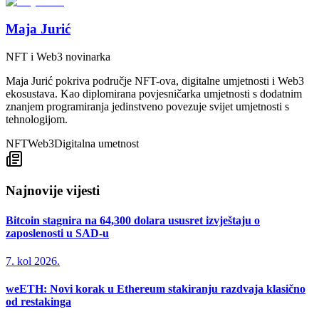
Maja Jurić
NFT i Web3 novinarka
Maja Jurić pokriva područje NFT-ova, digitalne umjetnosti i Web3
ekosustava. Kao diplomirana povjesničarka umjetnosti s dodatnim
znanjem programiranja jedinstveno povezuje svijet umjetnosti s
tehnologijom.
NFT
Web3
Digitalna umetnost
Najnovije vijesti
Bitcoin stagnira na 64,300 dolara ususret izvještaju o
zaposlenosti u SAD-u
7. kol 2026.
weETH: Novi korak u Ethereum stakiranju razdvaja klasično
od restakinga