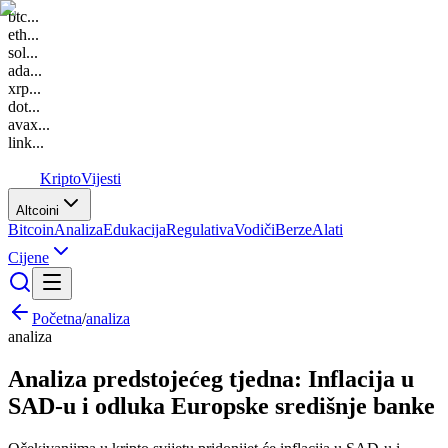
btc
...
eth
...
sol
...
ada
...
xrp
...
dot
...
avax
...
link
...
K
Kripto
Vijesti
Altcoini
Bitcoin
Analiza
Edukacija
Regulativa
Vodiči
Berze
Alati
Cijene
Početna
/
analiza
analiza
Analiza predstojećeg tjedna: Inflacija u
SAD-u i odluka Europske središnje banke