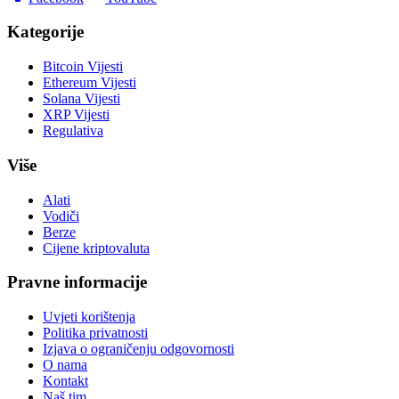
Kategorije
Bitcoin Vijesti
Ethereum Vijesti
Solana Vijesti
XRP Vijesti
Regulativa
Više
Alati
Vodiči
Berze
Cijene kriptovaluta
Pravne informacije
Uvjeti korištenja
Politika privatnosti
Izjava o ograničenju odgovornosti
O nama
Kontakt
Naš tim