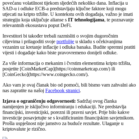
povećanu volatilnost tijekom sljedećih nekoliko dana. Inflacija u
SAD-u i odluke ECB-a predstavljaju ključne faktore koji mogu
utjecati na kripto tržište. U kontekstu ovih događaja, važno je imati
strategiju koja uključuje alianse s
IT tehnologijama
, te poznavanje
relevantnih ekosustava poput DeFi.
Investitori bi također trebali razmisliti o svojim dugoročnim
ciljevima i prilagoditi svoje
portfolije
u skladu s očekivanjima
vezanim uz kretanje inflacije i odluka banaka. Budite spremni pratiti
vijesti i događaje kako biste pravovremeno donijeli odluke.
Za više informacija o mekanim i čvrstim elementima kripto tržišta,
posjetite [CoinMarketCap](https://coinmarketcap.com/) ili
[CoinGecko](https://www.coingecko.com/).
Ako vam je ovaj članak bio od pomoći, bili bismo vam zahvalni ako
nas zapratite na našoj
Facebook stranici
.
Izjava o ograničenju odgovornosti:
Sadržaj ovog članka
namijenjen je isključivo informiranju i edukaciji. Ne predstavlja
financijski, investicijski, porezni ili pravni savjet. Prije bilo kakve
investicije posavjetujte se s kvalificiranim financijskim savjetnikom.
Prošla uspješnost nije jamstvo za buduće rezultate. Ulaganje u
kriptovalute je rizično.