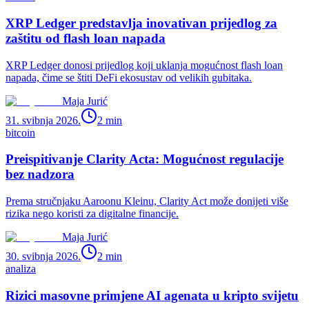
XRP Ledger predstavlja inovativan prijedlog za
zaštitu od flash loan napada
XRP Ledger donosi prijedlog koji uklanja mogućnost flash loan
napada, čime se štiti DeFi ekosustav od velikih gubitaka.
Maja Jurić
31. svibnja 2026.
2
min
bitcoin
Preispitivanje Clarity Acta: Mogućnost regulacije
bez nadzora
Prema stručnjaku Aaroonu Kleinu, Clarity Act može donijeti više
rizika nego koristi za digitalne financije.
Maja Jurić
30. svibnja 2026.
2
min
analiza
Rizici masovne primjene AI agenata u kripto svijetu