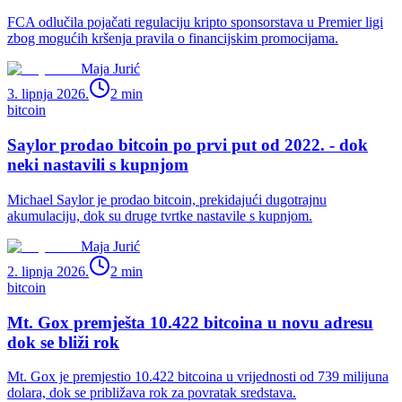
FCA odlučila pojačati regulaciju kripto sponsorstava u Premier ligi
zbog mogućih kršenja pravila o financijskim promocijama.
Maja Jurić
3. lipnja 2026.
2
min
bitcoin
Saylor prodao bitcoin po prvi put od 2022. - dok
neki nastavili s kupnjom
Michael Saylor je prodao bitcoin, prekidajući dugotrajnu
akumulaciju, dok su druge tvrtke nastavile s kupnjom.
Maja Jurić
2. lipnja 2026.
2
min
bitcoin
Mt. Gox premješta 10.422 bitcoina u novu adresu
dok se bliži rok
Mt. Gox je premjestio 10.422 bitcoina u vrijednosti od 739 milijuna
dolara, dok se približava rok za povratak sredstava.