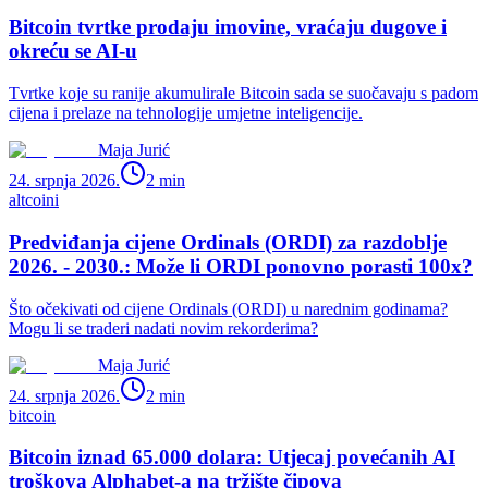
Bitcoin tvrtke prodaju imovine, vraćaju dugove i
okreću se AI-u
Tvrtke koje su ranije akumulirale Bitcoin sada se suočavaju s padom
cijena i prelaze na tehnologije umjetne inteligencije.
Maja Jurić
24. srpnja 2026.
2
min
altcoini
Predviđanja cijene Ordinals (ORDI) za razdoblje
2026. - 2030.: Može li ORDI ponovno porasti 100x?
Što očekivati od cijene Ordinals (ORDI) u narednim godinama?
Mogu li se traderi nadati novim rekorderima?
Maja Jurić
24. srpnja 2026.
2
min
bitcoin
Bitcoin iznad 65.000 dolara: Utjecaj povećanih AI
troškova Alphabet-a na tržište čipova