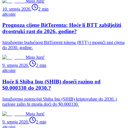
Maja Jurić
10. srpnja 2026.
2
min
altcoini
Prognoza cijene BitTorenta: Hoće li BTT zabilježiti
dvostruki rast do 2026. godine?
Istražujemo budućnost BitTorrent tokena (BTT) i mogući rast cijena
do 2030. godine.
Maja Jurić
9. srpnja 2026.
2
min
altcoini
Hoće li Shiba Inu (SHIB) doseći razinu od
$0.000330 do 2030.?
Istražujemo potencijal Shiba Inu (SHIB) kriptovalute do 2030. i
razloge zašto bi mogla doći do $0.000330.
Maja Jurić
9. srpnja 2026.
2
min
altcoini