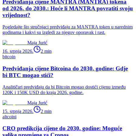
Predviđanja cijene MANTRA (MANTRA) tokena
od 2026. do 2030.: Hoće li MANTRA povratiti svoju
vrijednost?
Pogledajte što stručnjaci predviđaju za MANTRA token u narednim
godinama i kakvi su izgledi za njegov oporavak i rast.
Maja Jurić
16. srpnja 2026.
2
min
bitcoin
Predviđanja cijene Bitcoina do 2030. godine: Gdje
bi BTC mogao stići?
Analitičari predviđaju da bi Bitcoin mogao dostići cijenu između
120K i 150K USD do kraja 2026. godine.
Maja Jurić
15. srpnja 2026.
2
min
altcoini
CRO predikcija cijene do 2030. godine: Moguće
velike promjene za Cronos