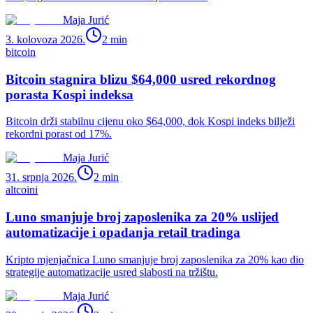
Maja Jurić
3. kolovoza 2026.
2
min
bitcoin
Bitcoin stagnira blizu $64,000 usred rekordnog
porasta Kospi indeksa
Bitcoin drži stabilnu cijenu oko $64,000, dok Kospi indeks bilježi
rekordni porast od 17%.
Maja Jurić
31. srpnja 2026.
2
min
altcoini
Luno smanjuje broj zaposlenika za 20% uslijed
automatizacije i opadanja retail tradinga
Kripto mjenjačnica Luno smanjuje broj zaposlenika za 20% kao dio
strategije automatizacije usred slabosti na tržištu.
Maja Jurić