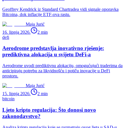
Geoffrey Kendrick iz Standard Chartradea vidi signale oporavka
Bitcoina, dok inflacije ETF-ova rastu.
Maja Jurić
16. lipnja 2026.
2
min
defi
Aerodrome predstavlja inovativno rješenje:
prediktivna alokacija u svijetu DeFi-a
Aerodrome uvodi prediktivnu alokaciju, omogućujući traderima da
anticipiraju potrebu za likvidnošću i potiču inovacije u DeFi
prostoru.
Maja Jurić
15. lipnja 2026.
2
min
bitcoin
Ljeto kripto regulacija: Što donosi novo
zakonodavstvo?
Analiza kripto regulacija koje se razmatraju ovog ljeta u SAD-u,