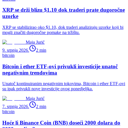
XRP se drži blizu $1.10 dok traderi prate dugoročne
uzorke
XRP se stabilizirao oko $1.10, dok traderi analiziraju uzorke koji bi
mogli značiti dugoročne pomake na tržištu.
Maja Jurić
9. srpnja 2026.
2
min
bitcoin
Bitcoin i ether ETF-ovi privukli investicije unatoč
negativnim trendovima
Unatoč kontinuiranim negativnim tokovima, Bitcoin i ether ETF-ovi
su ipak privukli nove investicije ovog ponedjeljka.
Maja Jurić
7. srpnja 2026.
2
min
bitcoin
Hoće li Binance Coin (BNB) doseći 2000 dolara do