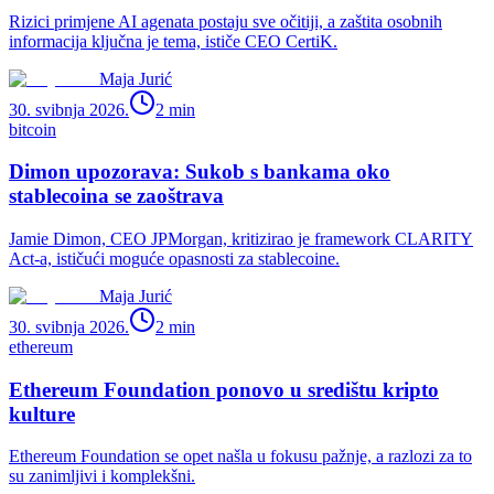
Rizici primjene AI agenata postaju sve očitiji, a zaštita osobnih
informacija ključna je tema, ističe CEO CertiK.
Maja Jurić
30. svibnja 2026.
2
min
bitcoin
Dimon upozorava: Sukob s bankama oko
stablecoina se zaoštrava
Jamie Dimon, CEO JPMorgan, kritizirao je framework CLARITY
Act-a, ističući moguće opasnosti za stablecoine.
Maja Jurić
30. svibnja 2026.
2
min
ethereum
Ethereum Foundation ponovo u središtu kripto
kulture
Ethereum Foundation se opet našla u fokusu pažnje, a razlozi za to
su zanimljivi i komplekšni.