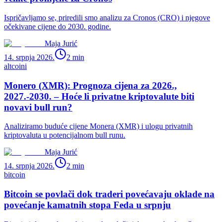
Ispričavljamo se, priredili smo analizu za Cronos (CRO) i njegove
očekivane cijene do 2030. godine.
Maja Jurić
14. srpnja 2026.
2
min
altcoini
Monero (XMR): Prognoza cijena za 2026.,
2027.-2030. – Hoće li privatne kriptovalute biti
novavi bull run?
Analiziramo buduće cijene Monera (XMR) i ulogu privatnih
kriptovaluta u potencijalnom bull runu.
Maja Jurić
14. srpnja 2026.
2
min
bitcoin
Bitcoin se povlači dok traderi povećavaju oklade na
povećanje kamatnih stopa Feda u srpnju