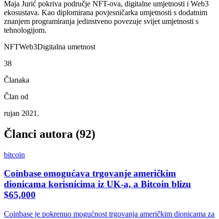
Maja Jurić pokriva područje NFT-ova, digitalne umjetnosti i Web3
ekosustava. Kao diplomirana povjesničarka umjetnosti s dodatnim
znanjem programiranja jedinstveno povezuje svijet umjetnosti s
tehnologijom.
NFT
Web3
Digitalna umetnost
38
Članaka
Član od
rujan 2021.
Članci autora (
92
)
bitcoin
Coinbase omogućava trgovanje američkim
dionicama korisnicima iz UK-a, a Bitcoin blizu
$65,000
Coinbase je pokrenuo mogućnost trgovanja američkim dionicama za