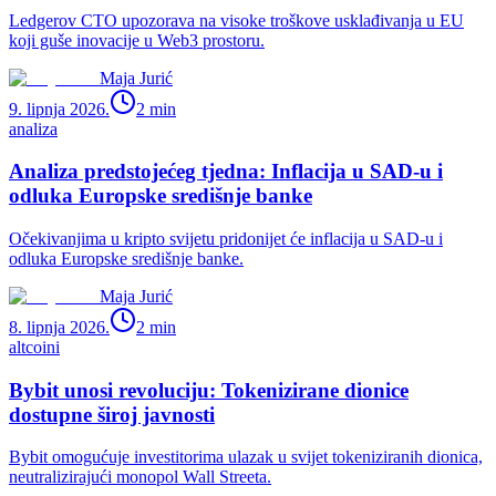
Ledgerov CTO upozorava na visoke troškove usklađivanja u EU
koji guše inovacije u Web3 prostoru.
Maja Jurić
9. lipnja 2026.
2
min
analiza
Analiza predstojećeg tjedna: Inflacija u SAD-u i
odluka Europske središnje banke
Očekivanjima u kripto svijetu pridonijet će inflacija u SAD-u i
odluka Europske središnje banke.
Maja Jurić
8. lipnja 2026.
2
min
altcoini
Bybit unosi revoluciju: Tokenizirane dionice
dostupne široj javnosti
Bybit omogućuje investitorima ulazak u svijet tokeniziranih dionica,
neutralizirajući monopol Wall Streeta.