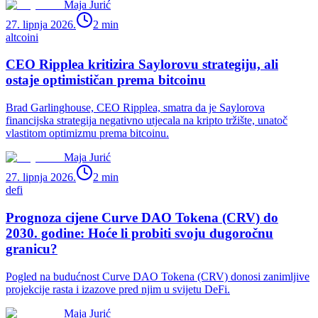
Maja Jurić
27. lipnja 2026.
2
min
altcoini
CEO Ripplea kritizira Saylorovu strategiju, ali
ostaje optimističan prema bitcoinu
Brad Garlinghouse, CEO Ripplea, smatra da je Saylorova
financijska strategija negativno utjecala na kripto tržište, unatoč
vlastitom optimizmu prema bitcoinu.
Maja Jurić
27. lipnja 2026.
2
min
defi
Prognoza cijene Curve DAO Tokena (CRV) do
2030. godine: Hoće li probiti svoju dugoročnu
granicu?
Pogled na budućnost Curve DAO Tokena (CRV) donosi zanimljive
projekcije rasta i izazove pred njim u svijetu DeFi.
Maja Jurić