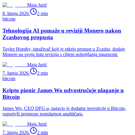
Maja Jurić
8. lipnja 2026.
2
min
bitcoin
Tehnologija AI pomaže u reviziji Monero nakon
Zcashovog propusta
Taylor Hornby, istraživač koji je otkrio propust u Zcashu, dodaje
Monero na svoju listu revizija s ciljem poboljšanja sigurnosti.
Maja Jurić
7. lipnja 2026.
2
min
bitcoin
Kripto pionir James Wo udvostručuje ulaganje u
Bitcoin
James Wo, CEO DFG-a, najavio je dodatne investicije u Bitcoin,
osporivši prognoze popularnog analitičara.
Maja Jurić
7. lipnja 2026.
2
min