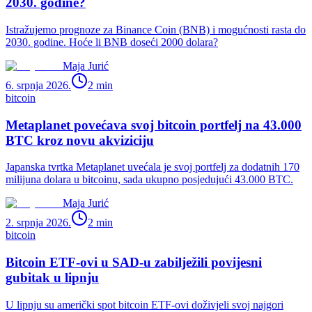
2030. godine?
Istražujemo prognoze za Binance Coin (BNB) i mogućnosti rasta do
2030. godine. Hoće li BNB doseći 2000 dolara?
Maja Jurić
6. srpnja 2026.
2
min
bitcoin
Metaplanet povećava svoj bitcoin portfelj na 43.000
BTC kroz novu akviziciju
Japanska tvrtka Metaplanet uvećala je svoj portfelj za dodatnih 170
milijuna dolara u bitcoinu, sada ukupno posjedujući 43.000 BTC.
Maja Jurić
2. srpnja 2026.
2
min
bitcoin
Bitcoin ETF-ovi u SAD-u zabilježili povijesni
gubitak u lipnju
U lipnju su američki spot bitcoin ETF-ovi doživjeli svoj najgori