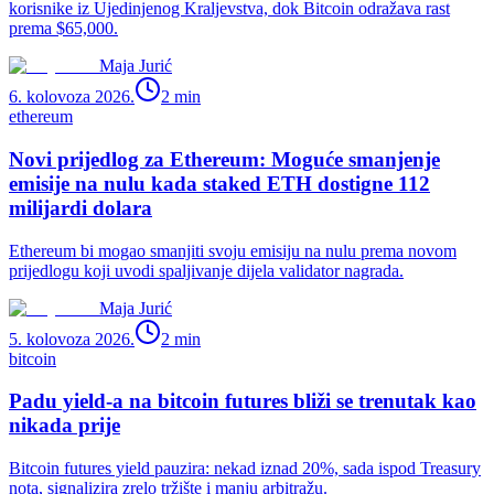
korisnike iz Ujedinjenog Kraljevstva, dok Bitcoin odražava rast
prema $65,000.
Maja Jurić
6. kolovoza 2026.
2
min
ethereum
Novi prijedlog za Ethereum: Moguće smanjenje
emisije na nulu kada staked ETH dostigne 112
milijardi dolara
Ethereum bi mogao smanjiti svoju emisiju na nulu prema novom
prijedlogu koji uvodi spaljivanje dijela validator nagrada.
Maja Jurić
5. kolovoza 2026.
2
min
bitcoin
Padu yield-a na bitcoin futures bliži se trenutak kao
nikada prije
Bitcoin futures yield pauzira: nekad iznad 20%, sada ispod Treasury
nota, signalizira zrelo tržište i manju arbitražu.