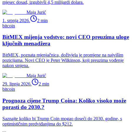
mjesec dosad, izgubivši 4,5 milijardi dolara.
Maja Jurić
1. srpnja 2026.
2
min
bitcoin
BitMEX mijenja vodstvo: novi CEO preuzima uloge
ključnih menadžera
BitMEX, poznata mjenjačnica, doživjela je promjene na najvišim
pozicijama. Novi CEO je Peter Wilkinson, koji preuzima vođenje
nakon smjena.
Maja Jurić
29. lipnja 2026.
2
min
bitcoin
Prognoza cijene Trump Coina: Koliko visoko može
porasti do 2030.?
Saznajte koliko bi Trump Coin mogao doseći do 2030. godine, s
optimističnim predviđanjima do $212.