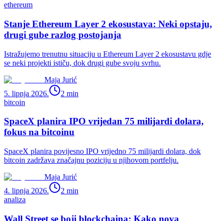
ethereum
Stanje Ethereum Layer 2 ekosustava: Neki opstaju,
drugi gube razlog postojanja
Istražujemo trenutnu situaciju u Ethereum Layer 2 ekosustavu gdje
se neki projekti ističu, dok drugi gube svoju svrhu.
Maja Jurić
5. lipnja 2026.
2
min
bitcoin
SpaceX planira IPO vrijedan 75 milijardi dolara,
fokus na bitcoinu
SpaceX planira povijesno IPO vrijedno 75 milijardi dolara, dok
bitcoin zadržava značajnu poziciju u njihovom portfelju.
Maja Jurić
4. lipnja 2026.
2
min
analiza
Wall Street se boji blockchaina: Kako nova