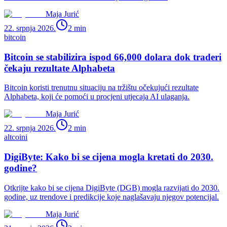
Maja Jurić
22. srpnja 2026.
2
min
bitcoin
Bitcoin se stabilizira ispod 66,000 dolara dok traderi
čekaju rezultate Alphabeta
Bitcoin koristi trenutnu situaciju na tržištu očekujući rezultate
Alphabeta, koji će pomoći u procjeni utjecaja AI ulaganja.
Maja Jurić
22. srpnja 2026.
2
min
altcoini
DigiByte: Kako bi se cijena mogla kretati do 2030.
godine?
Otkrijte kako bi se cijena DigiByte (DGB) mogla razvijati do 2030.
godine, uz trendove i predikcije koje naglašavaju njegov potencijal.
Maja Jurić