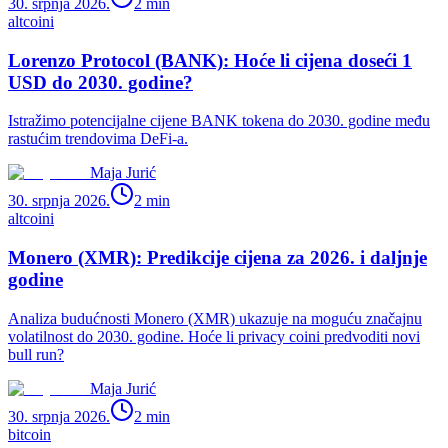
30. srpnja 2026.
2
min
altcoini
Lorenzo Protocol (BANK): Hoće li cijena doseći 1
USD do 2030. godine?
Istražimo potencijalne cijene BANK tokena do 2030. godine među
rastućim trendovima DeFi-a.
Maja Jurić
30. srpnja 2026.
2
min
altcoini
Monero (XMR): Predikcije cijena za 2026. i daljnje
godine
Analiza budućnosti Monero (XMR) ukazuje na moguću značajnu
volatilnost do 2030. godine. Hoće li privacy coini predvoditi novi
bull run?
Maja Jurić
30. srpnja 2026.
2
min
bitcoin