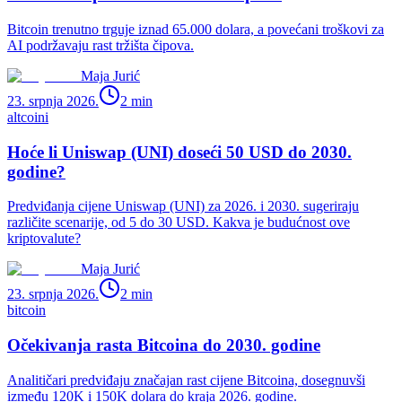
Bitcoin trenutno trguje iznad 65.000 dolara, a povećani troškovi za
AI podržavaju rast tržišta čipova.
Maja Jurić
23. srpnja 2026.
2
min
altcoini
Hoće li Uniswap (UNI) doseći 50 USD do 2030.
godine?
Predviđanja cijene Uniswap (UNI) za 2026. i 2030. sugeriraju
različite scenarije, od 5 do 30 USD. Kakva je budućnost ove
kriptovalute?
Maja Jurić
23. srpnja 2026.
2
min
bitcoin
Očekivanja rasta Bitcoina do 2030. godine
Analitičari predviđaju značajan rast cijene Bitcoina, dosegnuvši
između 120K i 150K dolara do kraja 2026. godine.