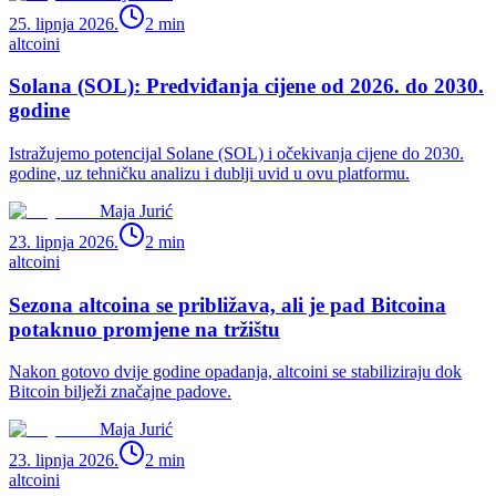
25. lipnja 2026.
2
min
altcoini
Solana (SOL): Predviđanja cijene od 2026. do 2030.
godine
Istražujemo potencijal Solane (SOL) i očekivanja cijene do 2030.
godine, uz tehničku analizu i dublji uvid u ovu platformu.
Maja Jurić
23. lipnja 2026.
2
min
altcoini
Sezona altcoina se približava, ali je pad Bitcoina
potaknuo promjene na tržištu
Nakon gotovo dvije godine opadanja, altcoini se stabiliziraju dok
Bitcoin bilježi značajne padove.
Maja Jurić
23. lipnja 2026.
2
min
altcoini