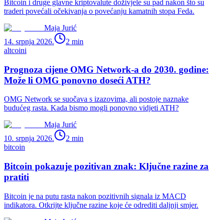
Bitcoin i druge glavne kriptovalute doživjele su pad nakon što su
traderi povećali očekivanja o povećanju kamatnih stopa Feda.
Maja Jurić
14. srpnja 2026.
2
min
altcoini
Prognoza cijene OMG Network-a do 2030. godine:
Može li OMG ponovno doseći ATH?
OMG Network se suočava s izazovima, ali postoje naznake
budućeg rasta. Kada bismo mogli ponovno vidjeti ATH?
Maja Jurić
10. srpnja 2026.
2
min
bitcoin
Bitcoin pokazuje pozitivan znak: Ključne razine za
pratiti
Bitcoin je na putu rasta nakon pozitivnih signala iz MACD
indikatora. Otkrijte ključne razine koje će odrediti daljnji smjer.