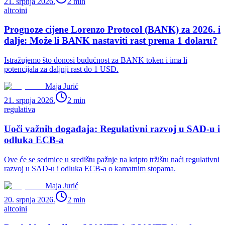
21. srpnja 2026.
2
min
altcoini
Prognoze cijene Lorenzo Protocol (BANK) za 2026. i
dalje: Može li BANK nastaviti rast prema 1 dolaru?
Istražujemo što donosi budućnost za BANK token i ima li
potencijala za daljnji rast do 1 USD.
Maja Jurić
21. srpnja 2026.
2
min
regulativa
Uoči važnih događaja: Regulativni razvoj u SAD-u i
odluka ECB-a
Ove će se sedmice u središtu pažnje na kripto tržištu naći regulativni
razvoj u SAD-u i odluka ECB-a o kamatnim stopama.
Maja Jurić
20. srpnja 2026.
2
min
altcoini