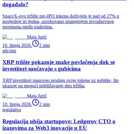
događalo?
SpaceX-ovo tržište pre-IPO tokena doživjelo je pad od 27% u
posljednje tri tjedna, uzrokovano smanjenjem prvodnevnog
premiuma među traderima.
Maja Jurić
10. lipnja 2026.
2
min
altcoini
XRP tržište pokazuje znake povlačenja dok se
investitori suočavaju s gubicima
XRP investitori masovno prodaju svoje tokene uz gubitke, što
ukazuje na mogući približavanje dnu tržišta.
Maja Jurić
10. lipnja 2026.
2
min
regulativa
Regulacija ubija startupove: Ledgerov CTO o
izazovima za Web3 inovacije u EU