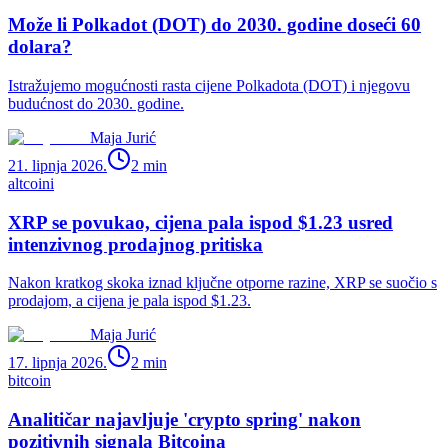
Može li Polkadot (DOT) do 2030. godine doseći 60
dolara?
Istražujemo mogućnosti rasta cijene Polkadota (DOT) i njegovu
budućnost do 2030. godine.
Maja Jurić
21. lipnja 2026.
2
min
altcoini
XRP se povukao, cijena pala ispod $1.23 usred
intenzivnog prodajnog pritiska
Nakon kratkog skoka iznad ključne otporne razine, XRP se suočio s
prodajom, a cijena je pala ispod $1.23.
Maja Jurić
17. lipnja 2026.
2
min
bitcoin
Analitičar najavljuje 'crypto spring' nakon
pozitivnih signala Bitcoina