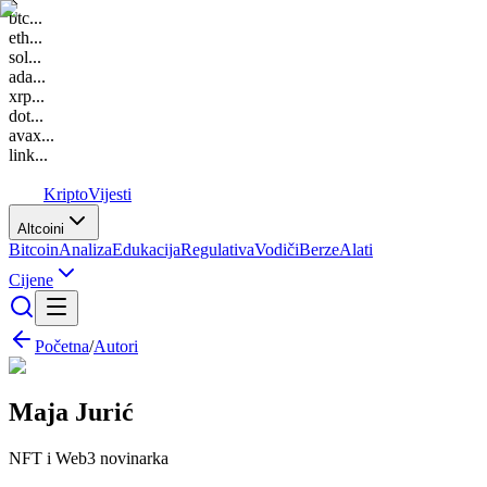
btc
...
eth
...
sol
...
ada
...
xrp
...
dot
...
avax
...
link
...
K
Kripto
Vijesti
Altcoini
Bitcoin
Analiza
Edukacija
Regulativa
Vodiči
Berze
Alati
Cijene
Početna
/
Autori
Maja Jurić
NFT i Web3 novinarka