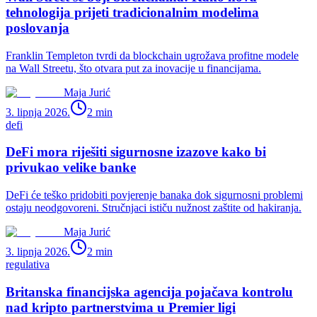
tehnologija prijeti tradicionalnim modelima
poslovanja
Franklin Templeton tvrdi da blockchain ugrožava profitne modele
na Wall Streetu, što otvara put za inovacije u financijama.
Maja Jurić
3. lipnja 2026.
2
min
defi
DeFi mora riješiti sigurnosne izazove kako bi
privukao velike banke
DeFi će teško pridobiti povjerenje banaka dok sigurnosni problemi
ostaju neodgovoreni. Stručnjaci ističu nužnost zaštite od hakiranja.
Maja Jurić
3. lipnja 2026.
2
min
regulativa
Britanska financijska agencija pojačava kontrolu
nad kripto partnerstvima u Premier ligi