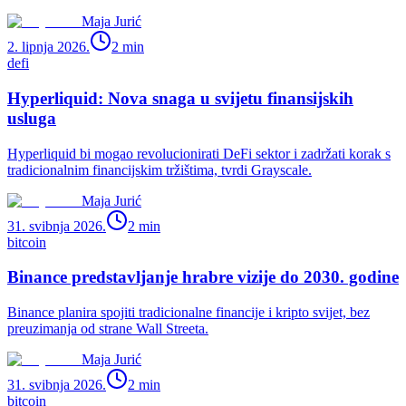
Maja Jurić
2. lipnja 2026.
2
min
defi
Hyperliquid: Nova snaga u svijetu finansijskih
usluga
Hyperliquid bi mogao revolucionirati DeFi sektor i zadržati korak s
tradicionalnim financijskim tržištima, tvrdi Grayscale.
Maja Jurić
31. svibnja 2026.
2
min
bitcoin
Binance predstavljanje hrabre vizije do 2030. godine
Binance planira spojiti tradicionalne financije i kripto svijet, bez
preuzimanja od strane Wall Streeta.
Maja Jurić
31. svibnja 2026.
2
min
bitcoin