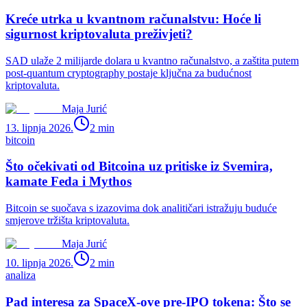
Kreće utrka u kvantnom računalstvu: Hoće li
sigurnost kriptovaluta preživjeti?
SAD ulaže 2 milijarde dolara u kvantno računalstvo, a zaštita putem
post-quantum cryptography postaje ključna za budućnost
kriptovaluta.
Maja Jurić
13. lipnja 2026.
2
min
bitcoin
Što očekivati od Bitcoina uz pritiske iz Svemira,
kamate Feda i Mythos
Bitcoin se suočava s izazovima dok analitičari istražuju buduće
smjerove tržišta kriptovaluta.
Maja Jurić
10. lipnja 2026.
2
min
analiza
Pad interesa za SpaceX-ove pre-IPO tokena: Što se