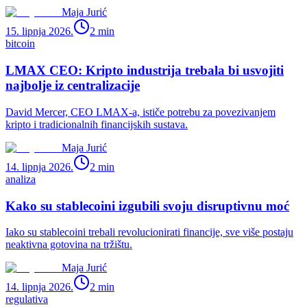
Maja Jurić
15. lipnja 2026.
2
min
bitcoin
LMAX CEO: Kripto industrija trebala bi usvojiti
najbolje iz centralizacije
David Mercer, CEO LMAX-a, ističe potrebu za povezivanjem
kripto i tradicionalnih financijskih sustava.
Maja Jurić
14. lipnja 2026.
2
min
analiza
Kako su stablecoini izgubili svoju disruptivnu moć
Iako su stablecoini trebali revolucionirati financije, sve više postaju
neaktivna gotovina na tržištu.
Maja Jurić
14. lipnja 2026.
2
min
regulativa