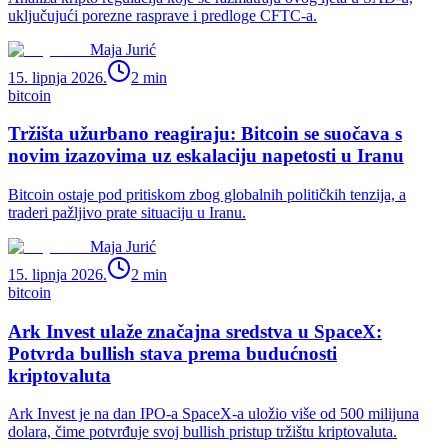
uključujući porezne rasprave i predloge CFTC-a.
Maja Jurić
15. lipnja 2026.
2
min
bitcoin
Tržišta užurbano reagiraju: Bitcoin se suočava s
novim izazovima uz eskalaciju napetosti u Iranu
Bitcoin ostaje pod pritiskom zbog globalnih političkih tenzija, a
traderi pažljivo prate situaciju u Iranu.
Maja Jurić
15. lipnja 2026.
2
min
bitcoin
Ark Invest ulaže značajna sredstva u SpaceX:
Potvrda bullish stava prema budućnosti
kriptovaluta
Ark Invest je na dan IPO-a SpaceX-a uložio više od 500 milijuna
dolara, čime potvrđuje svoj bullish pristup tržištu kriptovaluta.