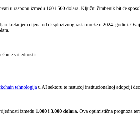
ti u rasponu između 160 i 500 dolara. Ključni čimbenik bit će sposobn
vljao kretanjem cijena od eksplozivnog rasta mreže u 2024. godini. Ova
lara.
ćanje vrijednosti:
ckchain tehnologija
u AI sektoru te rastućoj institucionalnoj adopciji dec
vrijednosti između
1.000 i 3.000 dolara
. Ova optimistična prognoza teme