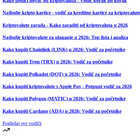
Kako podići novac od kriptovaluta - Vodič korak po korak
Najbolje kripto kartice - vodič za kreditne kartice za kriptovalut
Kriptovalute zarada - Kako zaraditi od kriptovaluta u 2026
Najbolje kriptovalute za ulaganje u 2026: Top lista i analiza
Kako kupiti Chainlink (LINK) u 2026: Vodič za početnike
Kako kupiti Tron (TRX) u 2026: Vodič za početnike
Kako kupiti Polkadot (DOT) u 2026: Vodič za početnike
Kako kupiti kriptovalute s Apple Pay - Potpuni vodič za 2026
Kako kupiti Polygon (MATIC) u 2026: Vodič za početnike
Kako kupiti Cardano (ADA) u 2026: Vodič za početnike
Pogledaj sve vodiče