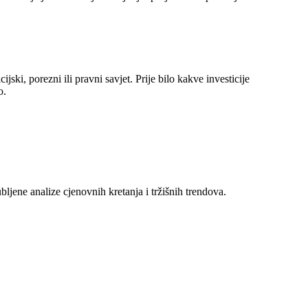
jski, porezni ili pravni savjet. Prije bilo kakve investicije
o.
ljene analize cjenovnih kretanja i tržišnih trendova.