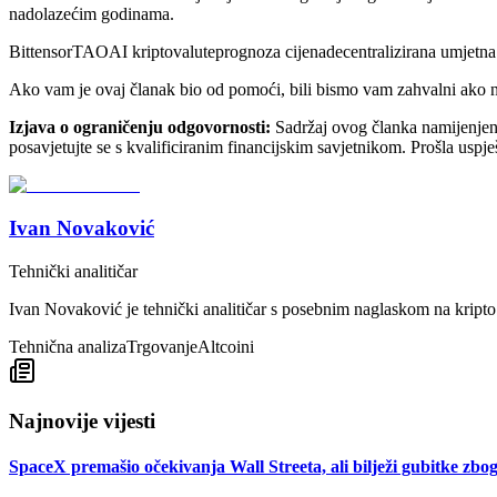
nadolazećim godinama.
Bittensor
TAO
AI kriptovalute
prognoza cijena
decentralizirana umjetna 
Ako vam je ovaj članak bio od pomoći, bili bismo vam zahvalni ako na
Izjava o ograničenju odgovornosti:
Sadržaj ovog članka namijenjen je
posavjetujte se s kvalificiranim financijskim savjetnikom. Prošla uspje
Ivan Novaković
Tehnički analitičar
Ivan Novaković je tehnički analitičar s posebnim naglaskom na kripto 
Tehnična analiza
Trgovanje
Altcoini
Najnovije vijesti
SpaceX premašio očekivanja Wall Streeta, ali bilježi gubitke zbo