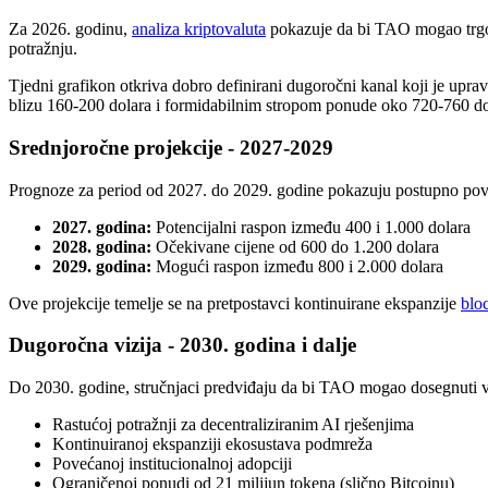
Za 2026. godinu,
analiza kriptovaluta
pokazuje da bi TAO mogao trgova
potražnju.
Tjedni grafikon otkriva dobro definirani dugoročni kanal koji je upra
blizu 160-200 dolara i formidabilnim stropom ponude oko 720-760 do
Srednjoročne projekcije - 2027-2029
Prognoze za period od 2027. do 2029. godine pokazuju postupno pove
2027. godina:
Potencijalni raspon između 400 i 1.000 dolara
2028. godina:
Očekivane cijene od 600 do 1.200 dolara
2029. godina:
Mogući raspon između 800 i 2.000 dolara
Ove projekcije temelje se na pretpostavci kontinuirane ekspanzije
blo
Dugoročna vizija - 2030. godina i dalje
Do 2030. godine, stručnjaci predviđaju da bi TAO mogao dosegnuti 
Rastućoj potražnji za decentraliziranim AI rješenjima
Kontinuiranoj ekspanziji ekosustava podmreža
Povećanoj institucionalnoj adopciji
Ograničenoj ponudi od 21 milijun tokena (slično Bitcoinu)