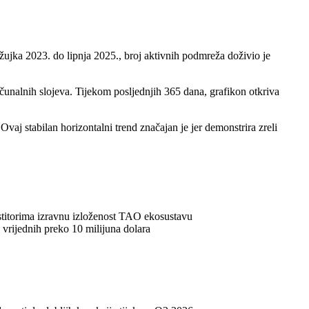
ožujka 2023. do lipnja 2025., broj aktivnih podmreža doživio je
računalnih slojeva. Tijekom posljednjih 365 dana, grafikon otkriva
vaj stabilan horizontalni trend značajan je jer demonstrira zreli
vestitorima izravnu izloženost TAO ekosustavu
vrijednih preko 10 milijuna dolara