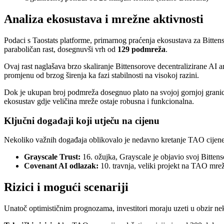
Analiza ekosustava i mrežne aktivnosti
Podaci s Taostats platforme, primarnog praćenja ekosustava za Bittens
paraboličan rast, dosegnuvši vrh od
129 podmreža
.
Ovaj rast naglašava brzo skaliranje Bittensorove decentralizirane AI ar
promjenu od brzog širenja ka fazi stabilnosti na visokoj razini.
Dok je ukupan broj podmreža dosegnuo plato na svojoj gornjoj granici, 
ekosustav gdje veličina mreže ostaje robusna i funkcionalna.
Ključni događaji koji utječu na cijenu
Nekoliko važnih događaja oblikovalo je nedavno kretanje TAO cijene
Grayscale Trust:
16. ožujka, Grayscale je objavio svoj Bittens
Covenant AI odlazak:
10. travnja, veliki projekt na TAO mre
Rizici i mogući scenariji
Unatoč optimističnim prognozama, investitori moraju uzeti u obzir nek