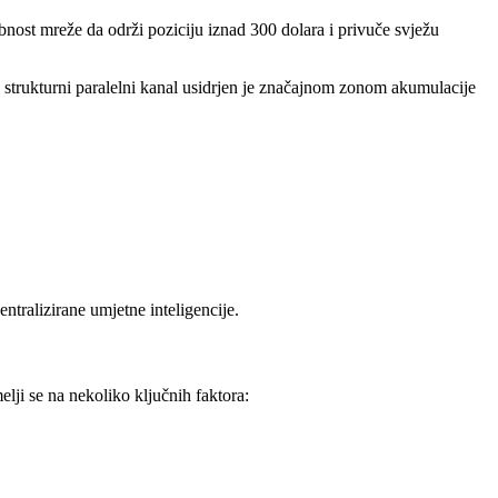
ost mreže da održi poziciju iznad 300 dolara i privuče svježu
j strukturni paralelni kanal usidrjen je značajnom zonom akumulacije
entralizirane umjetne inteligencije.
lji se na nekoliko ključnih faktora: