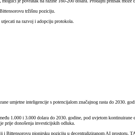
 mogući je povratak na razine 160-200 dolara. Prodajni pritisak može 
Bittensorovu tržišnu poziciju.
tjecati na razvoj i adopciju protokola.
irane umjetne inteligencije s potencijalom značajnog rasta do 2030. god
eđu 1.000 i 3.000 dolara do 2030. godine, pod uvjetom kontinuirane ek
anje prije donošenja investicijskih odluka.
ji i Bittensorovu pionirsku poziciju u decentraliziranom AI prostoru, TA