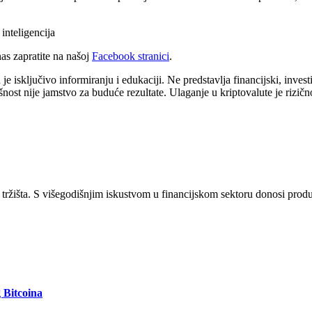
inteligencija
s zapratite na našoj
Facebook stranici
.
 isključivo informiranju i edukaciji. Ne predstavlja financijski, investici
šnost nije jamstvo za buduće rezultate. Ulaganje u kriptovalute je rizičn
tržišta. S višegodišnjim iskustvom u financijskom sektoru donosi produb
g Bitcoina