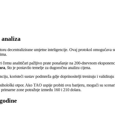
 analiza
storu decentralizirane umjetne inteligencije. Ovaj protokol omogućava s
jima.
ri čemu analitičari pažljivo prate ponašanje na 200-dnevnom eksponenc
lara
, što je postavilo temelje za dugoročnu analizu cijena.
igenciju, koristeći sustav podmreža gdje doprinositelji treniraju i vali
sihološki otpor. Ako TAO uspije probiti ovu barijeru, mogući su scenari
 primarne zone potražnje između 160 i 210 dolara.
 godine