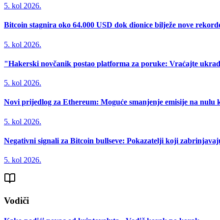
5. kol 2026.
Bitcoin stagnira oko 64.000 USD dok dionice bilježe nove rekord
5. kol 2026.
"Hakerski novčanik postao platforma za poruke: Vraćajte ukrad
5. kol 2026.
Novi prijedlog za Ethereum: Moguće smanjenje emisije na nulu k
5. kol 2026.
Negativni signali za Bitcoin bullseve: Pokazatelji koji zabrinjavaj
5. kol 2026.
Vodiči