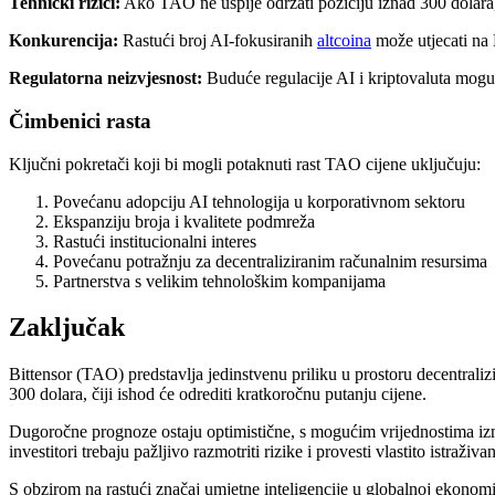
Tehnički rizici:
Ako TAO ne uspije održati poziciju iznad 300 dolara,
Konkurencija:
Rastući broj AI-fokusiranih
altcoina
može utjecati na 
Regulatorna neizvjesnost:
Buduće regulacije AI i kriptovaluta mogu u
Čimbenici rasta
Ključni pokretači koji bi mogli potaknuti rast TAO cijene uključuju:
Povećanu adopciju AI tehnologija u korporativnom sektoru
Ekspanziju broja i kvalitete podmreža
Rastući institucionalni interes
Povećanu potražnju za decentraliziranim računalnim resursima
Partnerstva s velikim tehnološkim kompanijama
Zaključak
Bittensor (TAO) predstavlja jedinstvenu priliku u prostoru decentraliz
300 dolara, čiji ishod će odrediti kratkoročnu putanju cijene.
Dugoročne prognoze ostaju optimistične, s mogućim vrijednostima izm
investitori trebaju pažljivo razmotriti rizike i provesti vlastito istraživ
S obzirom na rastući značaj umjetne inteligencije u globalnoj ekonomi