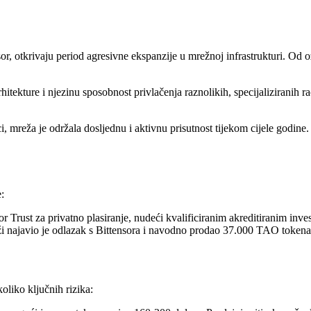
or, otkrivaju period agresivne ekspanzije u mrežnoj infrastrukturi. Od 
hitekture i njezinu sposobnost privlačenja raznolikih, specijaliziranih 
mreža je održala dosljednu i aktivnu prisutnost tijekom cijele godine. O
:
or Trust za privatno plasiranje, nudeći kvalificiranim akreditiranim in
ži najavio je odlazak s Bittensora i navodno prodao 37.000 TAO tokena 
oliko ključnih rizika: