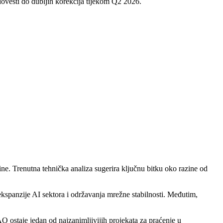
dovesti do dubljih korekcija tijekom Q2 2026.
ine. Trenutna tehnička analiza sugerira ključnu bitku oko razine od
spanzije AI sektora i održavanja mrežne stabilnosti. Međutim,
O ostaje jedan od najzanimljivijih projekata za praćenje u