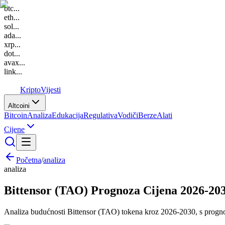
btc
...
eth
...
sol
...
ada
...
xrp
...
dot
...
avax
...
link
...
K
Kripto
Vijesti
Altcoini
Bitcoin
Analiza
Edukacija
Regulativa
Vodiči
Berze
Alati
Cijene
Početna
/
analiza
analiza
Bittensor (TAO) Prognoza Cijena 2026-2030
Analiza budućnosti Bittensor (TAO) tokena kroz 2026-2030, s progno