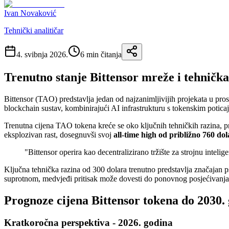
Ivan Novaković
Tehnički analitičar
4. svibnja 2026.
6
min čitanja
Trenutno stanje Bittensor mreže i tehnička
Bittensor (TAO) predstavlja jedan od najzanimljivijih projekata u pro
blockchain sustav, kombinirajući AI infrastrukturu s tokenskim potica
Trenutna cijena TAO tokena kreće se oko ključnih tehničkih razina, p
eksplozivan rast, dosegnuvši svoj
all-time high od približno 760 do
"Bittensor operira kao decentralizirano tržište za strojnu intel
Ključna tehnička razina od 300 dolara trenutno predstavlja značajan p
suprotnom, medvjeđi pritisak može dovesti do ponovnog posjećivanja
Prognoze cijena Bittensor tokena do 2030.
Kratkoročna perspektiva - 2026. godina