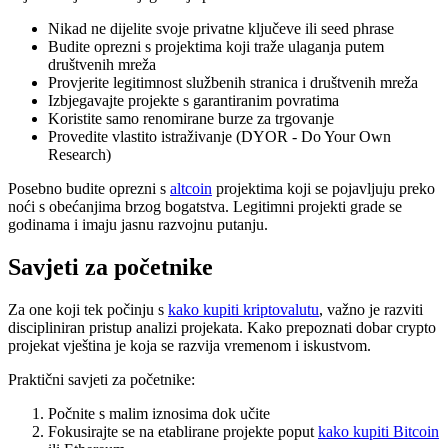
Nikad ne dijelite svoje privatne ključeve ili seed phrase
Budite oprezni s projektima koji traže ulaganja putem
društvenih mreža
Provjerite legitimnost službenih stranica i društvenih mreža
Izbjegavajte projekte s garantiranim povratima
Koristite samo renomirane burze za trgovanje
Provedite vlastito istraživanje (DYOR - Do Your Own
Research)
Posebno budite oprezni s
altcoin
projektima koji se pojavljuju preko
noći s obećanjima brzog bogatstva. Legitimni projekti grade se
godinama i imaju jasnu razvojnu putanju.
Savjeti za početnike
Za one koji tek počinju s
kako kupiti kriptovalutu
, važno je razviti
discipliniran pristup analizi projekata. Kako prepoznati dobar crypto
projekat vještina je koja se razvija vremenom i iskustvom.
Praktični savjeti za početnike:
Počnite s malim iznosima dok učite
Fokusirajte se na etablirane projekte poput
kako kupiti Bitcoin