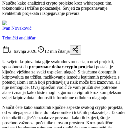
Naučite kako analizirati crypto projekte kroz whitepaper, tim,
tokenomiku i tržišne pokazatelje. Savjeti za prepoznavanje
kvalitetnih projekata i izbjegavanje prevara.
Ivan Novaković
Tehnički analitičar
2. travnja 2026.
12
min čitanja
U svijetu kriptovaluta gdje svakodnevno nastaju novi projekti,
sposobnost da
prepoznate dobar crypto projekat
postala je
ključna vještina za svaki uspješan ulagač. S tisućama dostupnih
kriptovaluta na tržištu, razlikovanje između legitimnih projekata s
potencijalom i onih koji predstavljaju rizik može biti izazovno, ali
nije nemoguće. Ovaj opsežan vodič će vam pružiti sve potrebne
alate i znanja kako biste mogli sigurno navigirati kroz kompleksan
svijet kriptovaluta i donositi informirane odluke o ulaganju.
Naučit ćete kako analizirati ključne aspekte svakog crypto projekta,
od whitepaper-a i tima do tokenomike i tržišnih pokazatelja. Također
ćete otkriti najčešće znakove prevara i kako ih izbjeći, što je
posebno važno za početnike u ovom prostoru. Kroz praktične
savjete i konkretne primjere, ovaj vodič će vam omogućiti da