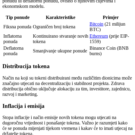
ponudu ili deflatornu ponudu, ovisno o njihovim ciljevima i
ekonomskom modelu.
Tip ponude
Karakteristike
Primjer
Bitcoin
(21 milijun
Fiksna ponuda
Ograničen broj tokena
BTC)
Inflatorna
Kontinuirano stvaranje novih
Ethereum
(prije EIP-
ponuda
tokena
1559)
Deflatorna
Binance Coin (BNB
Smanjivanje ukupne ponude
ponuda
burns)
Distribucija tokena
Način na koji su tokeni distribuirani među različitim dionicima može
značajno utjecati na decentralizaciju i stabilnost projekta. Zdrava
distribucija obično uključuje alokaciju za tim, investitore, zajednicu,
razvoj i marketing.
Inflacija i emisija
Stopa inflacije i način emisije novih tokena mogu utjecati na
dugoročnu vrijednost i ponašanje tokena. Važno je razumjeti kako
će se ponuda mijenjati tijekom vremena i kakav će to imati utjecaj na
držatelje tokena.