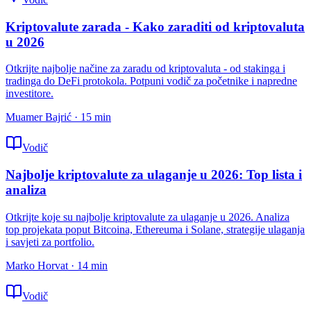
Kriptovalute zarada - Kako zaraditi od kriptovaluta
u 2026
Otkrijte najbolje načine za zaradu od kriptovaluta - od stakinga i
tradinga do DeFi protokola. Potpuni vodič za početnike i napredne
investitore.
Muamer Bajrić
·
15
min
Vodič
Najbolje kriptovalute za ulaganje u 2026: Top lista i
analiza
Otkrijte koje su najbolje kriptovalute za ulaganje u 2026. Analiza
top projekata poput Bitcoina, Ethereuma i Solane, strategije ulaganja
i savjeti za portfolio.
Marko Horvat
·
14
min
Vodič