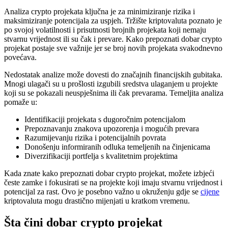
Analiza crypto projekata ključna je za minimiziranje rizika i
maksimiziranje potencijala za uspjeh. Tržište kriptovaluta poznato je
po svojoj volatilnosti i prisutnosti brojnih projekata koji nemaju
stvarnu vrijednost ili su čak i prevare. Kako prepoznati dobar crypto
projekat postaje sve važnije jer se broj novih projekata svakodnevno
povećava.
Nedostatak analize može dovesti do značajnih financijskih gubitaka.
Mnogi ulagači su u prošlosti izgubili sredstva ulaganjem u projekte
koji su se pokazali neuspješnima ili čak prevarama. Temeljita analiza
pomaže u:
Identifikaciji projekata s dugoročnim potencijalom
Prepoznavanju znakova upozorenja i mogućih prevara
Razumijevanju rizika i potencijalnih povrata
Donošenju informiranih odluka temeljenih na činjenicama
Diverzifikaciji portfelja s kvalitetnim projektima
Kada znate kako prepoznati dobar crypto projekat, možete izbjeći
česte zamke i fokusirati se na projekte koji imaju stvarnu vrijednost i
potencijal za rast. Ovo je posebno važno u okruženju gdje se
cijene
kriptovaluta mogu drastično mijenjati u kratkom vremenu.
Šta čini dobar crypto projekat