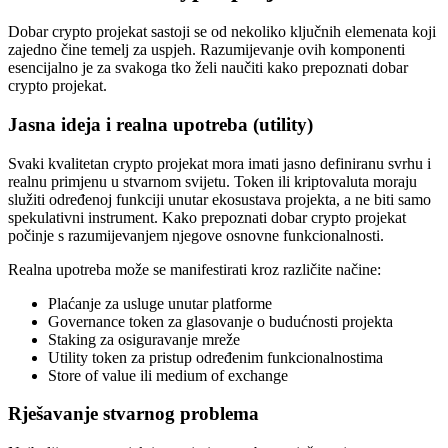
Dobar crypto projekat sastoji se od nekoliko ključnih elemenata koji
zajedno čine temelj za uspjeh. Razumijevanje ovih komponenti
esencijalno je za svakoga tko želi naučiti kako prepoznati dobar
crypto projekat.
Jasna ideja i realna upotreba (utility)
Svaki kvalitetan crypto projekat mora imati jasno definiranu svrhu i
realnu primjenu u stvarnom svijetu. Token ili kriptovaluta moraju
služiti određenoj funkciji unutar ekosustava projekta, a ne biti samo
spekulativni instrument. Kako prepoznati dobar crypto projekat
počinje s razumijevanjem njegove osnovne funkcionalnosti.
Realna upotreba može se manifestirati kroz različite načine:
Plaćanje za usluge unutar platforme
Governance token za glasovanje o budućnosti projekta
Staking za osiguravanje mreže
Utility token za pristup određenim funkcionalnostima
Store of value ili medium of exchange
Rješavanje stvarnog problema