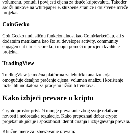
volumenu, ponudi i povijesti cijena za tisuće kriptovaluta. Također
sadrži linkove na whitepaper-e, službene stranice i društvene mreže
projekata.
CoinGecko
CoinGecko nudi sličnu funkcionalnost kao CoinMarketCap, ali s
dodatnim metrikama kao što su developer activity, community
engagement i trust score koji mogu pomoći u procjeni kvalitete
projekta.
TradingView
TradingView je moćna platforma za tehničku analizu koja
omogućuje detaljno praćenje cijena, volumen analizu i korištenje
različitih indikatora za procjenu tržišnih trendova.
Kako izbjeći prevare u kriptu
Crypto prostor privlači mnoge prevarante zbog svoje relativne
novosti i nedostatka regulacije. Kako prepoznati dobar crypto
projekat uključuje i sposobnost identificiranja i izbjegavanja prevara.
Ključne mjere za izbjegavanje prevara: