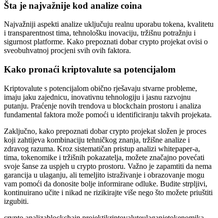
Šta je najvažnije kod analize coina
Najvažniji aspekti analize uključuju realnu uporabu tokena, kvalitetu
i transparentnost tima, tehnološku inovaciju, tržišnu potražnju i
sigurnost platforme. Kako prepoznati dobar crypto projekat ovisi o
sveobuhvatnoj procjeni svih ovih faktora.
Kako pronaći kriptovalute sa potencijalom
Kriptovalute s potencijalom obično rješavaju stvarne probleme,
imaju jaku zajednicu, inovativnu tehnologiju i jasnu razvojnu
putanju. Praćenje novih trendova u blockchain prostoru i analiza
fundamental faktora može pomoći u identificiranju takvih projekata.
Zaključno, kako prepoznati dobar crypto projekat složen je proces
koji zahtijeva kombinaciju tehničkog znanja, tržišne analize i
zdravog razuma. Kroz sistematičan pristup analizi whitepaper-a,
tima, tokenomike i tržišnih pokazatelja, možete značajno povećati
svoje šanse za uspjeh u crypto prostoru. Važno je zapamtiti da nema
garancija u ulaganju, ali temeljito istraživanje i obrazovanje mogu
vam pomoći da donosite bolje informirane odluke. Budite strpljivi,
kontinuirano učite i nikad ne rizikirajte više nego što možete priuštiti
izgubiti.
crypto analiza
blockchain projekti
kriptovalute
ulaganje
tokenomika