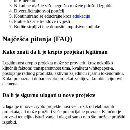
ili Ethereum
Nikad ne ulažite više nego što možete priuštiti izgubiti
Diverzificirajte svoj portfelj
Kontinuirano se educirajte kroz
edukaciju
Pratite tržišne trendove i vijesti
Budite strpljivi i ne donosite impulsivne odluke
Najčešća pitanja (FAQ)
Kako znati da li je kripto projekat legitiman
Legitimnost crypto projekta može se provjeriti kroz nekoliko
ključnih faktora: transparentnost tima, kvalitetu whitepaper-a,
postojanje radnog produkta, aktivnu zajednicu i jasnu tokenomiku.
Kako prepoznati dobar crypto projekat zahtijeva kombinaciju ovih
elemenata.
Da li je sigurno ulagati u nove projekte
Ulaganje u nove crypto projekte nosi veći rizik od etabliranih
projekata, ali može pružiti i veće potencijalne povrate. Ključno je
provesti temeljito istraživanje i ulagati samo ono što možete priuštiti
izgubiti.