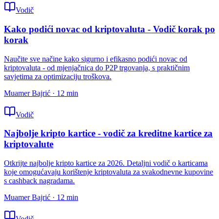
Vodič
Kako podići novac od kriptovaluta - Vodič korak po
korak
Naučite sve načine kako sigurno i efikasno podići novac od
kriptovaluta - od mjenjačnica do P2P trgovanja, s praktičnim
savjetima za optimizaciju troškova.
Muamer Bajrić
·
12
min
Vodič
Najbolje kripto kartice - vodič za kreditne kartice za
kriptovalute
Otkrijte najbolje kripto kartice za 2026. Detaljni vodič o karticama
koje omogućavaju korištenje kriptovaluta za svakodnevne kupovine
s cashback nagradama.
Muamer Bajrić
·
12
min
Vodič