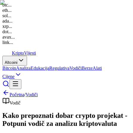
btc
...
eth
...
sol
...
ada
...
xrp
...
dot
...
avax
...
link
...
K
Kripto
Vijesti
Altcoini
Bitcoin
Analiza
Edukacija
Regulativa
Vodiči
Berze
Alati
Cijene
Početna
/
Vodiči
Vodič
Kako prepoznati dobar crypto projekat -
Potpuni vodič za analizu kriptovaluta