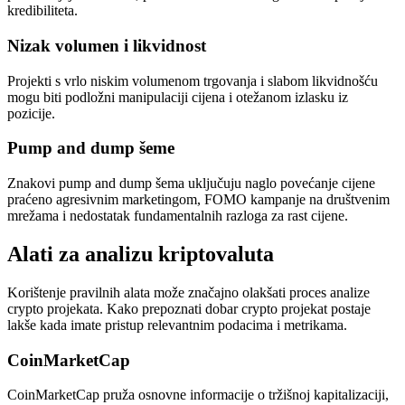
kredibiliteta.
Nizak volumen i likvidnost
Projekti s vrlo niskim volumenom trgovanja i slabom likvidnošću
mogu biti podložni manipulaciji cijena i otežanom izlasku iz
pozicije.
Pump and dump šeme
Znakovi pump and dump šema uključuju naglo povećanje cijene
praćeno agresivnim marketingom, FOMO kampanje na društvenim
mrežama i nedostatak fundamentalnih razloga za rast cijene.
Alati za analizu kriptovaluta
Korištenje pravilnih alata može značajno olakšati proces analize
crypto projekata. Kako prepoznati dobar crypto projekat postaje
lakše kada imate pristup relevantnim podacima i metrikama.
CoinMarketCap
CoinMarketCap pruža osnovne informacije o tržišnoj kapitalizaciji,