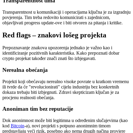
Transparentnost tima
Transparentnost u komunikaciji i operacijama ključna je za izgradnju
povjerenja. Tim treba redovito komunicirati s zajednicom,
objavljivati progress update-ove i biti otvoren za pitanja i kritike.
Red flags – znakovi lošeg projekta
Prepoznavanje znakova upozorenja jednako je važno kao i
identificiranje pozitivnih karakteristika. Kako prepoznati dobar
crypto projekat također znači znati što izbjegavati.
Nerealna obećanja
Projekti koji obećavaju nerealno visoke povrate u kratkom vremenu
ili tvrde da će "revolucionirati" cijelu industriju bez konkretnih
dokaza trebaju biti izbjegnuti. Zdravi skepticizam ključan je za
procjenu realnosti obećanja.
Anoniman tim bez reputacije
Dok anonimnost može biti legitimna u određenim slučajevima (kao
kod
Bitcoin
-a), novi projekti s potpuno anonimnim timom
predstavljaju veći rizik, posebno ako nema drugih načina provjere