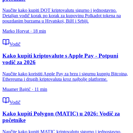
Naučite kako kupiti DOT kriptovalutu sigurno i jednostavno.
Detaljan vodič korak po korak za kupovinu Polkadot tokena na
pouzdanim burzama u Hrvatskoj, BiH i Srbiji.
Marko Horvat
·
18
min
Vodič
Kako kupiti kriptovalute s Apple Pay - Potpuni
vodič za 2026
Naučite kako koristiti Apple Pay za brzu i sigurnu kupnju Bitcoina,
Ethereuma i drugih kriptovaluta kroz najbolje platforme.
Muamer Bajrić
·
11
min
Vodič
Kako kupiti Polygon (MATIC) u 2026: Vodič za
početnike
Naučite kako kupiti MATIC kriptovalutu sigurno i jednostavno.