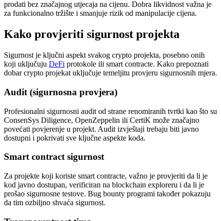
prodati bez značajnog utjecaja na cijenu. Dobra likvidnost važna je
za funkcionalno tržište i smanjuje rizik od manipulacije cijena.
Kako provjeriti sigurnost projekta
Sigurnost je ključni aspekt svakog crypto projekta, posebno onih
koji uključuju
DeFi
protokole ili smart contracte. Kako prepoznati
dobar crypto projekat uključuje temeljitu provjeru sigurnosnih mjera.
Audit (sigurnosna provjera)
Profesionalni sigurnosni audit od strane renomiranih tvrtki kao što su
ConsenSys Diligence, OpenZeppelin ili CertiK može značajno
povećati povjerenje u projekt. Audit izvještaji trebaju biti javno
dostupni i pokrivati sve ključne aspekte koda.
Smart contract sigurnost
Za projekte koji koriste smart contracte, važno je provjeriti da li je
kod javno dostupan, verificiran na blockchain exploreru i da li je
prošao sigurnosne testove. Bug bounty programi također pokazuju
da tim ozbiljno shvaća sigurnost.