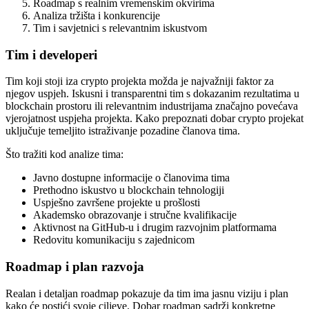
Roadmap s realnim vremenskim okvirima
Analiza tržišta i konkurencije
Tim i savjetnici s relevantnim iskustvom
Tim i developeri
Tim koji stoji iza crypto projekta možda je najvažniji faktor za
njegov uspjeh. Iskusni i transparentni tim s dokazanim rezultatima u
blockchain prostoru ili relevantnim industrijama značajno povećava
vjerojatnost uspjeha projekta. Kako prepoznati dobar crypto projekat
uključuje temeljito istraživanje pozadine članova tima.
Što tražiti kod analize tima:
Javno dostupne informacije o članovima tima
Prethodno iskustvo u blockchain tehnologiji
Uspješno završene projekte u prošlosti
Akademsko obrazovanje i stručne kvalifikacije
Aktivnost na GitHub-u i drugim razvojnim platformama
Redovitu komunikaciju s zajednicom
Roadmap i plan razvoja
Realan i detaljan roadmap pokazuje da tim ima jasnu viziju i plan
kako će postići svoje ciljeve. Dobar roadmap sadrži konkretne