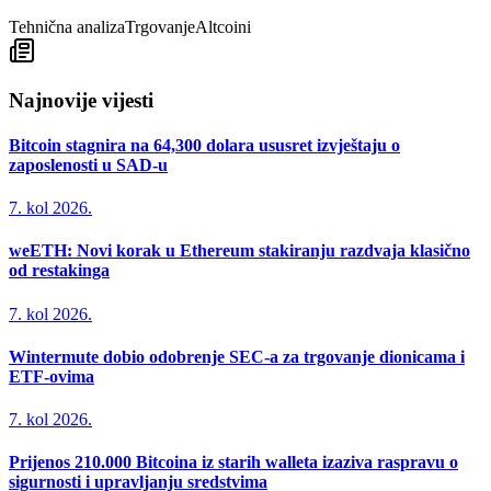
Tehnična analiza
Trgovanje
Altcoini
Najnovije vijesti
Bitcoin stagnira na 64,300 dolara ususret izvještaju o
zaposlenosti u SAD-u
7. kol 2026.
weETH: Novi korak u Ethereum stakiranju razdvaja klasično
od restakinga
7. kol 2026.
Wintermute dobio odobrenje SEC-a za trgovanje dionicama i
ETF-ovima
7. kol 2026.
Prijenos 210.000 Bitcoina iz starih walleta izaziva raspravu o
sigurnosti i upravljanju sredstvima