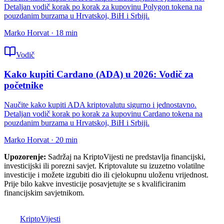
Detaljan vodič korak po korak za kupovinu Polygon tokena na
pouzdanim burzama u Hrvatskoj, BiH i Srbiji.
Marko Horvat
·
18
min
Vodič
Kako kupiti Cardano (ADA) u 2026: Vodič za
početnike
Naučite kako kupiti ADA kriptovalutu sigurno i jednostavno.
Detaljan vodič korak po korak za kupovinu Cardano tokena na
pouzdanim burzama u Hrvatskoj, BiH i Srbiji.
Marko Horvat
·
20
min
Upozorenje:
Sadržaj na KriptoVijesti ne predstavlja financijski,
investicijski ili porezni savjet. Kriptovalute su izuzetno volatilne
investicije i možete izgubiti dio ili cjelokupnu uloženu vrijednost.
Prije bilo kakve investicije posavjetujte se s kvalificiranim
financijskim savjetnikom.
K
Kripto
Vijesti