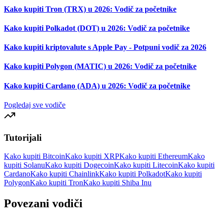
Kako kupiti Tron (TRX) u 2026: Vodič za početnike
Kako kupiti Polkadot (DOT) u 2026: Vodič za početnike
Kako kupiti kriptovalute s Apple Pay - Potpuni vodič za 2026
Kako kupiti Polygon (MATIC) u 2026: Vodič za početnike
Kako kupiti Cardano (ADA) u 2026: Vodič za početnike
Pogledaj sve vodiče
Tutorijali
Kako kupiti Bitcoin
Kako kupiti XRP
Kako kupiti Ethereum
Kako
kupiti Solanu
Kako kupiti Dogecoin
Kako kupiti Litecoin
Kako kupiti
Cardano
Kako kupiti Chainlink
Kako kupiti Polkadot
Kako kupiti
Polygon
Kako kupiti Tron
Kako kupiti Shiba Inu
Povezani vodiči