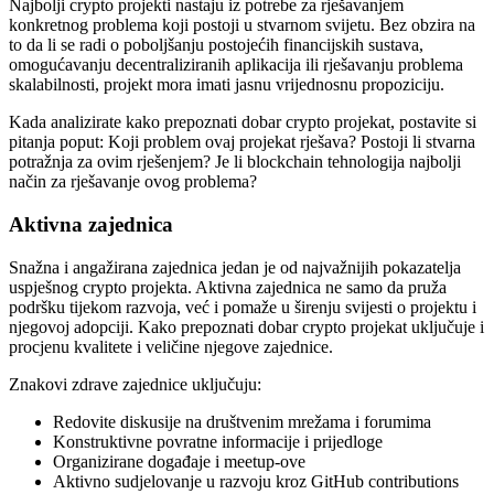
Najbolji crypto projekti nastaju iz potrebe za rješavanjem
konkretnog problema koji postoji u stvarnom svijetu. Bez obzira na
to da li se radi o poboljšanju postojećih financijskih sustava,
omogućavanju decentraliziranih aplikacija ili rješavanju problema
skalabilnosti, projekt mora imati jasnu vrijednosnu propoziciju.
Kada analizirate kako prepoznati dobar crypto projekat, postavite si
pitanja poput: Koji problem ovaj projekat rješava? Postoji li stvarna
potražnja za ovim rješenjem? Je li blockchain tehnologija najbolji
način za rješavanje ovog problema?
Aktivna zajednica
Snažna i angažirana zajednica jedan je od najvažnijih pokazatelja
uspješnog crypto projekta. Aktivna zajednica ne samo da pruža
podršku tijekom razvoja, već i pomaže u širenju svijesti o projektu i
njegovoj adopciji. Kako prepoznati dobar crypto projekat uključuje i
procjenu kvalitete i veličine njegove zajednice.
Znakovi zdrave zajednice uključuju:
Redovite diskusije na društvenim mrežama i forumima
Konstruktivne povratne informacije i prijedloge
Organizirane događaje i meetup-ove
Aktivno sudjelovanje u razvoju kroz GitHub contributions