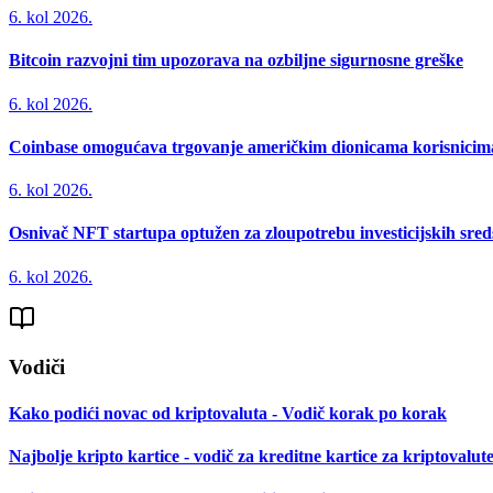
6. kol 2026.
Bitcoin razvojni tim upozorava na ozbiljne sigurnosne greške
6. kol 2026.
Coinbase omogućava trgovanje američkim dionicama korisnicima 
6. kol 2026.
Osnivač NFT startupa optužen za zloupotrebu investicijskih sred
6. kol 2026.
Vodiči
Kako podići novac od kriptovaluta - Vodič korak po korak
Najbolje kripto kartice - vodič za kreditne kartice za kriptovalut