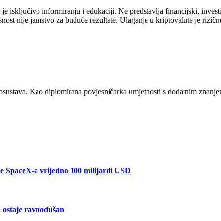
 isključivo informiranju i edukaciji. Ne predstavlja financijski, investici
šnost nije jamstvo za buduće rezultate. Ulaganje u kriptovalute je rizičn
osustava. Kao diplomirana povjesničarka umjetnosti s dodatnim znanjem
je SpaceX-a vrijedno 100 milijardi USD
in ostaje ravnodušan