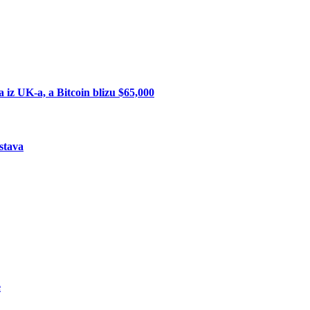
iz UK-a, a Bitcoin blizu $65,000
stava
e