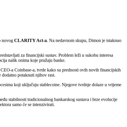
ko novog
CLARITY Act-a
. Na nedavnom skupu, Dimon je istaknuo
redstavljati za financijski sustav. Problem leži u sukobu interesa
cija nalik onima koje pružaju banke.
, CEO-a Coinbase-a, tvrde kako su prednosti ovih novih financijskih
e dodatno potaknuti njihov rast.
ocesima koji uključuju stablecoine. Njegove tvrdnje dolaze u vrijeme
u stabilnosti tradicionalnog bankarskog sustava i brze evolucije
ektora samo će se intenzivirati.