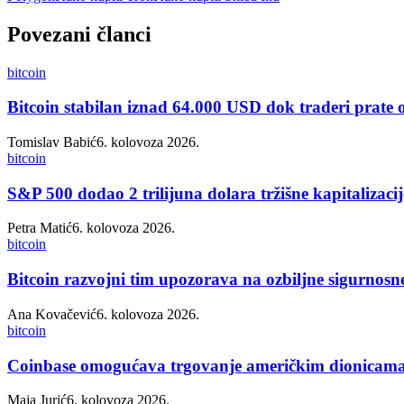
Povezani članci
bitcoin
Bitcoin stabilan iznad 64.000 USD dok traderi prate
Tomislav Babić
6. kolovoza 2026.
bitcoin
S&P 500 dodao 2 trilijuna dolara tržišne kapitalizacij
Petra Matić
6. kolovoza 2026.
bitcoin
Bitcoin razvojni tim upozorava na ozbiljne sigurnosn
Ana Kovačević
6. kolovoza 2026.
bitcoin
Coinbase omogućava trgovanje američkim dionicama k
Maja Jurić
6. kolovoza 2026.