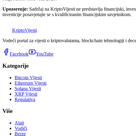
Upozorenje:
Sadržaj na KriptoVijesti ne predstavlja financijski, invest
investicije posavjetujte se s kvalificiranim financijskim savjetnikom.
K
Kripto
Vijesti
Vodeći portal za vijesti o kriptovalutama, blockchain tehnologiji i dec
Facebook
YouTube
Kategorije
Bitcoin Vijesti
Ethereum Vijesti
Solana Vijesti
XRP Vijesti
Regulativa
Više
Alati
Vodiči
Berze