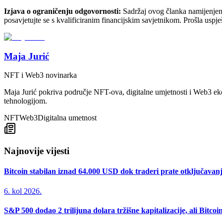
Izjava o ograničenju odgovornosti:
Sadržaj ovog članka namijenjen je
posavjetujte se s kvalificiranim financijskim savjetnikom. Prošla uspje
Maja Jurić
NFT i Web3 novinarka
Maja Jurić pokriva područje NFT-ova, digitalne umjetnosti i Web3 ek
tehnologijom.
NFT
Web3
Digitalna umetnost
Najnovije vijesti
Bitcoin stabilan iznad 64.000 USD dok traderi prate otključavan
6. kol 2026.
S&P 500 dodao 2 trilijuna dolara tržišne kapitalizacije, ali Bitco