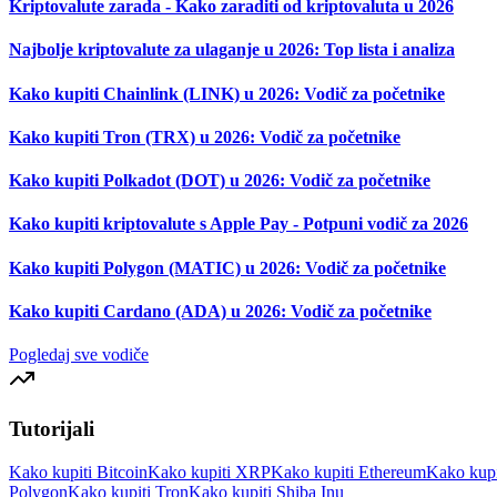
Kriptovalute zarada - Kako zaraditi od kriptovaluta u 2026
Najbolje kriptovalute za ulaganje u 2026: Top lista i analiza
Kako kupiti Chainlink (LINK) u 2026: Vodič za početnike
Kako kupiti Tron (TRX) u 2026: Vodič za početnike
Kako kupiti Polkadot (DOT) u 2026: Vodič za početnike
Kako kupiti kriptovalute s Apple Pay - Potpuni vodič za 2026
Kako kupiti Polygon (MATIC) u 2026: Vodič za početnike
Kako kupiti Cardano (ADA) u 2026: Vodič za početnike
Pogledaj sve vodiče
Tutorijali
Kako kupiti Bitcoin
Kako kupiti XRP
Kako kupiti Ethereum
Kako kupi
Polygon
Kako kupiti Tron
Kako kupiti Shiba Inu