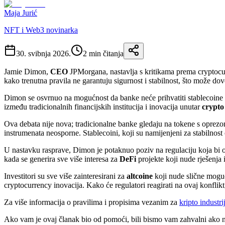
Maja Jurić
NFT i Web3 novinarka
30. svibnja 2026.
2
min čitanja
Jamie Dimon,
CEO
JPMorgana, nastavlja s kritikama prema cryptocu
kako trenutna pravila ne garantuju sigurnost i stabilnost, što može do
Dimon se osvrnuo na mogućnost da banke neće prihvatiti stablecoine
između tradicionalnih financijskih institucija i inovacija unutar
crypto
Ova debata nije nova; tradicionalne banke gledaju na tokene s oprezom
instrumenata neosporne. Stablecoini, koji su namijenjeni za stabilnost
U nastavku rasprave, Dimon je potaknuo poziv na regulaciju koja bi os
kada se generira sve više interesa za
DeFi
projekte koji nude rješenja
Investitori su sve više zainteresirani za
altcoine
koji nude slične moguć
cryptocurrency inovacija. Kako će regulatori reagirati na ovaj konflikt
Za više informacija o pravilima i propisima vezanim za
kripto industri
Ako vam je ovaj članak bio od pomoći, bili bismo vam zahvalni ako na