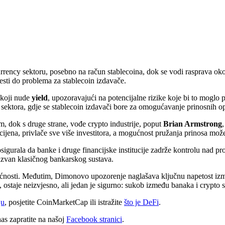
rrency sektoru, posebno na račun stablecoina, dok se vodi rasprava o
vesti do problema za stablecoin izdavače.
 koji nude
yield
, upozoravajući na potencijalne rizike koje bi to moglo p
sektora, gdje se stablecoin izdavači bore za omogućavanje prinosnih op
, dok s druge strane, vođe crypto industrije, poput
Brian Armstrong
 cijena, privlače sve više investitora, a mogućnost pružanja prinosa mož
igurala da banke i druge financijske institucije zadrže kontrolu nad pr
 izvan klasičnog bankarskog sustava.
nosti. Međutim, Dimonovo upozorenje naglašava ključnu napetost izmeđ
, ostaje neizvjesno, ali jedan je sigurno: sukob između banaka i crypto s
ju
, posjetite CoinMarketCap ili istražite
što je DeFi
.
s zapratite na našoj
Facebook stranici
.