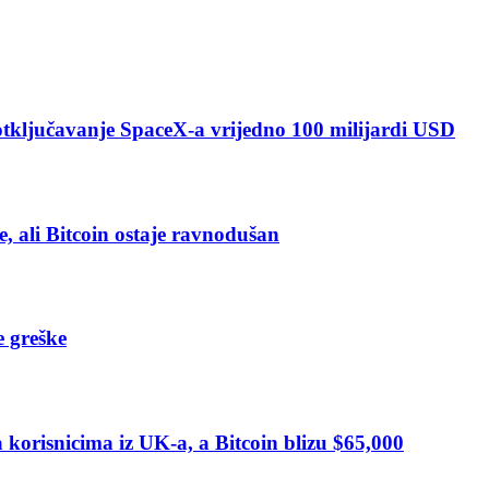
 otključavanje SpaceX-a vrijedno 100 milijardi USD
e, ali Bitcoin ostaje ravnodušan
e greške
orisnicima iz UK-a, a Bitcoin blizu $65,000