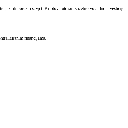
icijski ili porezni savjet. Kriptovalute su izuzetno volatilne investicije 
entraliziranim financijama.