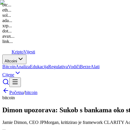
btc
...
eth
...
sol
...
ada
...
xrp
...
dot
...
avax
...
link
...
K
Kripto
Vijesti
Altcoini
Bitcoin
Analiza
Edukacija
Regulativa
Vodiči
Berze
Alati
Cijene
Početna
/
bitcoin
bitcoin
Dimon upozorava: Sukob s bankama oko st
Jamie Dimon, CEO JPMorgan, kritizirao je framework CLARITY Act-a,