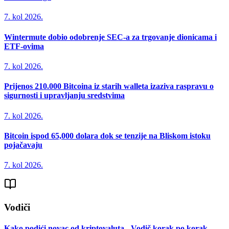
7. kol 2026.
Wintermute dobio odobrenje SEC-a za trgovanje dionicama i
ETF-ovima
7. kol 2026.
Prijenos 210.000 Bitcoina iz starih walleta izaziva raspravu o
sigurnosti i upravljanju sredstvima
7. kol 2026.
Bitcoin ispod 65,000 dolara dok se tenzije na Bliskom istoku
pojačavaju
7. kol 2026.
Vodiči
Kako podići novac od kriptovaluta - Vodič korak po korak