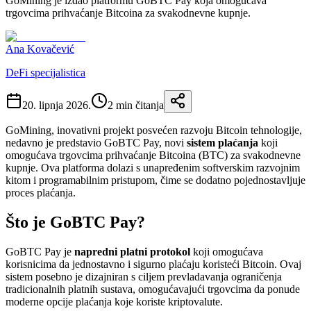
GoMining je izdao platformu GoBTC Pay koja omogućava
trgovcima prihvaćanje Bitcoina za svakodnevne kupnje.
Ana Kovačević
DeFi specijalistica
20. lipnja 2026.
2
min čitanja
GoMining, inovativni projekt posvećen razvoju Bitcoin tehnologije,
nedavno je predstavio GoBTC Pay, novi
sistem plaćanja
koji
omogućava trgovcima prihvaćanje Bitcoina (BTC) za svakodnevne
kupnje. Ova platforma dolazi s unapređenim softverskim razvojnim
kitom i programabilnim pristupom, čime se dodatno pojednostavljuje
proces plaćanja.
Što je GoBTC Pay?
GoBTC Pay je
napredni platni protokol
koji omogućava
korisnicima da jednostavno i sigurno plaćaju koristeći Bitcoin. Ovaj
sistem posebno je dizajniran s ciljem prevladavanja ograničenja
tradicionalnih platnih sustava, omogućavajući trgovcima da ponude
moderne opcije plaćanja koje koriste kriptovalute.