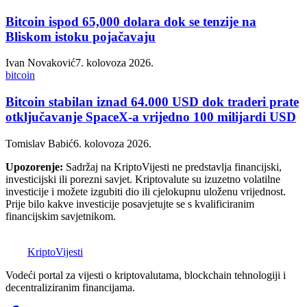
Bitcoin ispod 65,000 dolara dok se tenzije na
Bliskom istoku pojačavaju
Ivan Novaković
7. kolovoza 2026.
bitcoin
Bitcoin stabilan iznad 64.000 USD dok traderi prate
otključavanje SpaceX-a vrijedno 100 milijardi USD
Tomislav Babić
6. kolovoza 2026.
Upozorenje:
Sadržaj na KriptoVijesti ne predstavlja financijski,
investicijski ili porezni savjet. Kriptovalute su izuzetno volatilne
investicije i možete izgubiti dio ili cjelokupnu uloženu vrijednost.
Prije bilo kakve investicije posavjetujte se s kvalificiranim
financijskim savjetnikom.
K
Kripto
Vijesti
Vodeći portal za vijesti o kriptovalutama, blockchain tehnologiji i
decentraliziranim financijama.