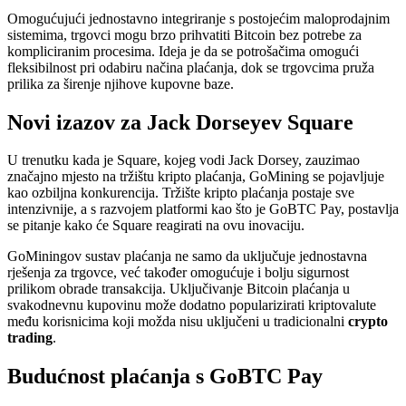
Omogućujući jednostavno integriranje s postojećim maloprodajnim
sistemima, trgovci mogu brzo prihvatiti Bitcoin bez potrebe za
kompliciranim procesima. Ideja je da se potrošačima omogući
fleksibilnost pri odabiru načina plaćanja, dok se trgovcima pruža
prilika za širenje njihove kupovne baze.
Novi izazov za Jack Dorseyev Square
U trenutku kada je Square, kojeg vodi Jack Dorsey, zauzimao
značajno mjesto na tržištu kripto plaćanja, GoMining se pojavljuje
kao ozbiljna konkurencija. Tržište kripto plaćanja postaje sve
intenzivnije, a s razvojem platformi kao što je GoBTC Pay, postavlja
se pitanje kako će Square reagirati na ovu inovaciju.
GoMiningov sustav plaćanja ne samo da uključuje jednostavna
rješenja za trgovce, već također omogućuje i bolju sigurnost
prilikom obrade transakcija. Uključivanje Bitcoin plaćanja u
svakodnevnu kupovinu može dodatno popularizirati kriptovalute
među korisnicima koji možda nisu uključeni u tradicionalni
crypto
trading
.
Budućnost plaćanja s GoBTC Pay