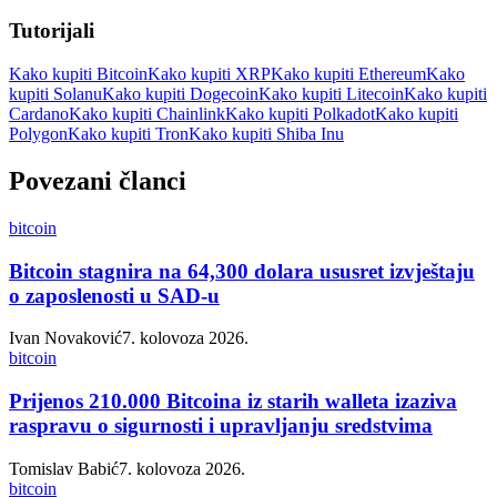
Tutorijali
Kako kupiti Bitcoin
Kako kupiti XRP
Kako kupiti Ethereum
Kako
kupiti Solanu
Kako kupiti Dogecoin
Kako kupiti Litecoin
Kako kupiti
Cardano
Kako kupiti Chainlink
Kako kupiti Polkadot
Kako kupiti
Polygon
Kako kupiti Tron
Kako kupiti Shiba Inu
Povezani članci
bitcoin
Bitcoin stagnira na 64,300 dolara ususret izvještaju
o zaposlenosti u SAD-u
Ivan Novaković
7. kolovoza 2026.
bitcoin
Prijenos 210.000 Bitcoina iz starih walleta izaziva
raspravu o sigurnosti i upravljanju sredstvima
Tomislav Babić
7. kolovoza 2026.
bitcoin