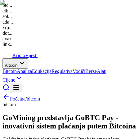
btc
...
eth
...
sol
...
ada
...
xrp
...
dot
...
avax
...
link
...
K
Kripto
Vijesti
Altcoini
Bitcoin
Analiza
Edukacija
Regulativa
Vodiči
Berze
Alati
Cijene
Početna
/
bitcoin
bitcoin
GoMining predstavlja GoBTC Pay -
inovativni sistem plaćanja putem Bitcoina