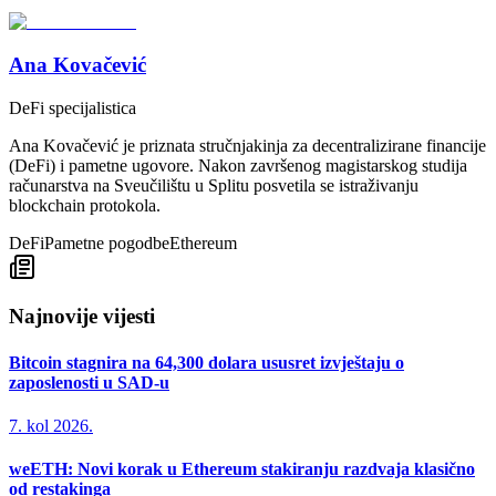
Ana Kovačević
DeFi specijalistica
Ana Kovačević je priznata stručnjakinja za decentralizirane financije
(DeFi) i pametne ugovore. Nakon završenog magistarskog studija
računarstva na Sveučilištu u Splitu posvetila se istraživanju
blockchain protokola.
DeFi
Pametne pogodbe
Ethereum
Najnovije vijesti
Bitcoin stagnira na 64,300 dolara ususret izvještaju o
zaposlenosti u SAD-u
7. kol 2026.
weETH: Novi korak u Ethereum stakiranju razdvaja klasično
od restakinga