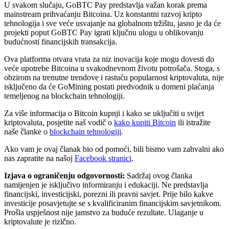
U svakom slučaju, GoBTC Pay predstavlja važan korak prema
mainstream prihvaćanju Bitcoina. Uz konstantni razvoj kripto
tehnologija i sve veće usvajanje na globalnom tržištu, jasno je da će
projekti poput GoBTC Pay igrati ključnu ulogu u oblikovanju
budućnosti financijskih transakcija.
Ova platforma otvara vrata za niz inovacija koje mogu dovesti do
veće upotrebe Bitcoina u svakodnevnom životu potrošača. Stoga, s
obzirom na trenutne trendove i rastuću popularnost kriptovaluta, nije
isključeno da će GoMining postati predvodnik u domeni plaćanja
temeljenog na blockchain tehnologiji.
Za više informacija o Bitcoin kupnji i kako se uključiti u svijet
kriptovaluta, posjetite naš vodič o
kako kupiti Bitcoin
ili istražite
naše članke o
blockchain tehnologiji
.
Ako vam je ovaj članak bio od pomoći, bili bismo vam zahvalni ako
nas zapratite na našoj
Facebook stranici
.
Izjava o ograničenju odgovornosti:
Sadržaj ovog članka
namijenjen je isključivo informiranju i edukaciji. Ne predstavlja
financijski, investicijski, porezni ili pravni savjet. Prije bilo kakve
investicije posavjetujte se s kvalificiranim financijskim savjetnikom.
Prošla uspješnost nije jamstvo za buduće rezultate. Ulaganje u
kriptovalute je rizično.