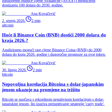
Istražujemo buduće cijene Avalanche (AVAX) i mogućnost
dostizanja 100 dolara do 2030. godine.
Ana Kovačević
2. srpnja 2026.
2
min
altcoini
Hoće li Binance Coin (BNB) dostići 2000 dolara do
kraja 2026.?
Analiziramo mogući rast cijene Binance Coina (BNB) do 2000
dolara do kraja 2026. godine i dugoročne prognoze za ovaj token.
Ana Kovačević
30. lipnja 2026.
2
min
bitcoin
Nepovoljna korelacija Bitcoina s dolar-japanskim
jenom ukazuje na promjene na tržištu
Bitcoin se suočava s rekordnom negativnom korelacijom s dolar-
japanskim jenom, što izaziva preispitivanje strategije 'carry trade'.