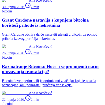
Ana Kovačević
30. lipnja 2026.
2
min
bitcoin
Grant Cardone nastavlja s kupnjom bitcoina
koristeći prihode iz nekretnina
Grant Cardone otkriva da će nastaviti ulagati u bitcoin uz pomoć
prihoda iz svog portfelja nekretnina.
Ana Kovačević
26. lipnja 2026.
2
min
bitcoin
Razmatranje Bitcoina: Hoće li se promijeniti način
ubrzavanja transakcija?
Bitcoin developerima cilj je optimizirati značajku koja je postala
beznačajna, ali i pokazatelj praćenja transakcija.
Ana Kovačević
22. lipnja 2026.
2
min
altcoini