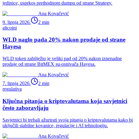
jedinice, usprkos prethodnom dumpu od strane Strategy.
Ana Kovačević
9. lipnja 2026.
2
min
altcoini
WLD naglo pada 20% nakon prodaje od strane
Hayesa
WLD token zabilježio je veliki pad od 20% nakon iznenadne
prodaje od strane BitMEX su-osnivača Hayesa.
Ana Kovačević
7. lipnja 2026.
2
min
regulativa
Ključna pitanja o kriptovalutama koja savjetnici
često zaboravljaju
Savjetnici bi trebali ažurirati svoja pitanja o kriptovalutama kako bi
uključili stabilne kovanice, regulacije i AI tehnologiju.
Ana Kovačević