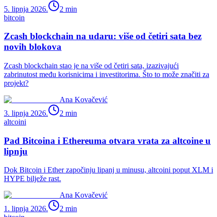
5. lipnja 2026.
2
min
bitcoin
Zcash blockchain na udaru: više od četiri sata bez
novih blokova
Zcash blockchain stao je na više od četiri sata, izazivajući
zabrinutost među korisnicima i investitorima. Što to može značiti za
projekt?
Ana Kovačević
3. lipnja 2026.
2
min
altcoini
Pad Bitcoina i Ethereuma otvara vrata za altcoine u
lipnju
Dok Bitcoin i Ether započinju lipanj u minusu, altcoini poput XLM i
HYPE bilježe rast.
Ana Kovačević
1. lipnja 2026.
2
min