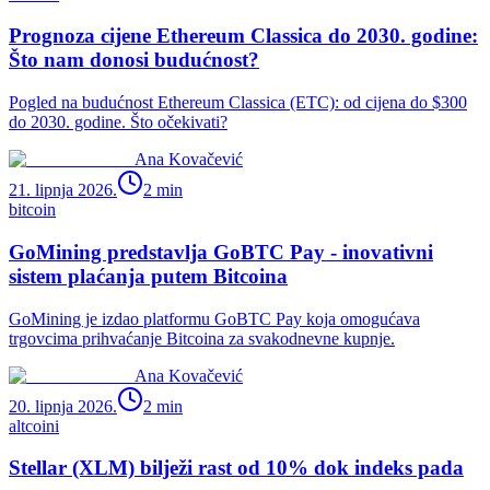
Prognoza cijene Ethereum Classica do 2030. godine:
Što nam donosi budućnost?
Pogled na budućnost Ethereum Classica (ETC): od cijena do $300
do 2030. godine. Što očekivati?
Ana Kovačević
21. lipnja 2026.
2
min
bitcoin
GoMining predstavlja GoBTC Pay - inovativni
sistem plaćanja putem Bitcoina
GoMining je izdao platformu GoBTC Pay koja omogućava
trgovcima prihvaćanje Bitcoina za svakodnevne kupnje.
Ana Kovačević
20. lipnja 2026.
2
min
altcoini
Stellar (XLM) bilježi rast od 10% dok indeks pada