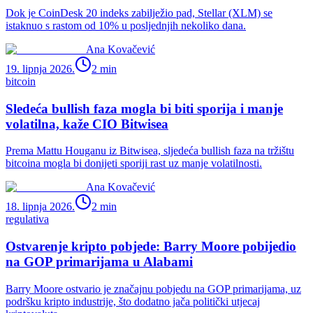
Dok je CoinDesk 20 indeks zabilježio pad, Stellar (XLM) se
istaknuo s rastom od 10% u posljednjih nekoliko dana.
Ana Kovačević
19. lipnja 2026.
2
min
bitcoin
Sledeća bullish faza mogla bi biti sporija i manje
volatilna, kaže CIO Bitwisea
Prema Mattu Houganu iz Bitwisea, sljedeća bullish faza na tržištu
bitcoina mogla bi donijeti sporiji rast uz manje volatilnosti.
Ana Kovačević
18. lipnja 2026.
2
min
regulativa
Ostvarenje kripto pobjede: Barry Moore pobijedio
na GOP primarijama u Alabami
Barry Moore ostvario je značajnu pobjedu na GOP primarijama, uz
podršku kripto industrije, što dodatno jača politički utjecaj