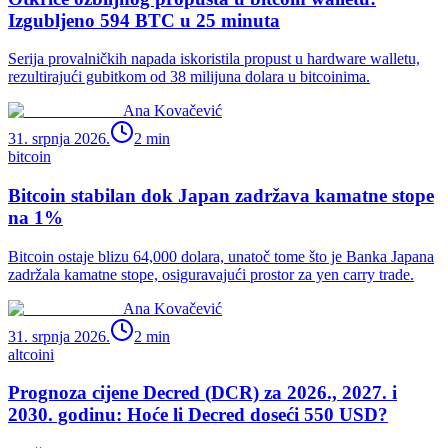
Izgubljeno 594 BTC u 25 minuta
Serija provalničkih napada iskoristila propust u hardware walletu,
rezultirajući gubitkom od 38 milijuna dolara u bitcoinima.
Ana Kovačević
31. srpnja 2026.
2
min
bitcoin
Bitcoin stabilan dok Japan zadržava kamatne stope
na 1%
Bitcoin ostaje blizu 64,000 dolara, unatoč tome što je Banka Japana
zadržala kamatne stope, osiguravajući prostor za yen carry trade.
Ana Kovačević
31. srpnja 2026.
2
min
altcoini
Prognoza cijene Decred (DCR) za 2026., 2027. i
2030. godinu: Hoće li Decred doseći 550 USD?