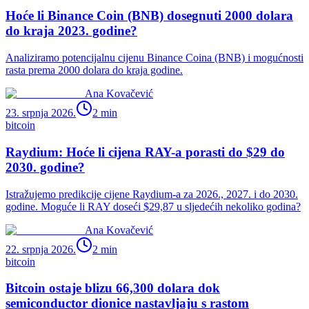
Hoće li Binance Coin (BNB) dosegnuti 2000 dolara
do kraja 2023. godine?
Analiziramo potencijalnu cijenu Binance Coina (BNB) i mogućnosti
rasta prema 2000 dolara do kraja godine.
Ana Kovačević
23. srpnja 2026.
2
min
bitcoin
Raydium: Hoće li cijena RAY-a porasti do $29 do
2030. godine?
Istražujemo predikcije cijene Raydium-a za 2026., 2027. i do 2030.
godine. Moguće li RAY doseći $29,87 u sljedećih nekoliko godina?
Ana Kovačević
22. srpnja 2026.
2
min
bitcoin
Bitcoin ostaje blizu 66,300 dolara dok
semiconductor dionice nastavljaju s rastom