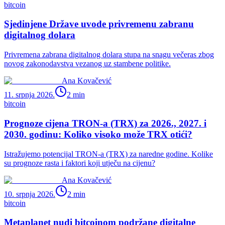
bitcoin
Sjedinjene Države uvode privremenu zabranu
digitalnog dolara
Privremena zabrana digitalnog dolara stupa na snagu večeras zbog
novog zakonodavstva vezanog uz stambene politike.
Ana Kovačević
11. srpnja 2026.
2
min
bitcoin
Prognoze cijena TRON-a (TRX) za 2026., 2027. i
2030. godinu: Koliko visoko može TRX otići?
Istražujemo potencijal TRON-a (TRX) za naredne godine. Kolike
su prognoze rasta i faktori koji utječu na cijenu?
Ana Kovačević
10. srpnja 2026.
2
min
bitcoin
Metaplanet nudi bitcoinom podržane digitalne