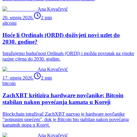
Ana Kovačević
20. srpnja 2026.
2
min
altcoini
Hoće li Ordinals (ORDI) doživjeti novi uzlet do
2030. godine?
Istražujemo budućnost Ordinals (ORDI) i možda povratak na visoke
razine cijena do 2030. godine.
Ana Kovačević
17. srpnja 2026.
2
min
bitcoin
ZachXBT kritizira hardware novčanike; Bitcoin
stabilan nakon povećanja kamata u Koreji
Blockchain istraživač ZachXBT nazvao je hardware novčanike
"potpunim smećem", dok je Bitcoin bio stabilan nakon povećanja
kamatnih stopa u Koreji.
Ana Kovačević