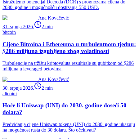
Istražujemo potencijal Decreda (DCR) s prognozama cijena do
2030. godine i mogućnošću dostizanja 550 USD.
Ana Kovačević
31. srpnja 2026.
2
min
bitcoin
Cijene Bitcoina i Ethereuma u turbulentnom tjednu:
$286 milijuna izgubljeno zbog volatilnosti
Turbulencije na tržištu kriptovaluta rezultirale su gubitkom od $286
milijuna u leveraged betovima.
Ana Kovačević
30. srpnja 2026.
2
min
altcoini
Hoće li Uniswap (UNI) do 2030. godine doseći 50
dolara?
Predviđanja cijene Uniswap tokena (UNI) do 2030. godine ukazuju
na mogućnost rasta do 30 dolara. Što očekivati?