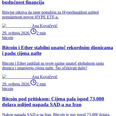
budućnost financija
Bitwise otkriva da raste potražnja za Hyperliquidom uslijed
popularnosti novog HYPE ETF-a.
Ana Kovačević
29. svibnja 2026.
2
min
bitcoin
Bitcoin i Ether stabilni unatoč rekordnim dionicama
i padu cijena nafte
Bitcoin i Ether zadržali su svoje razine unatoč globalnom rastu
dionica i smanjenju cijena nafte. Što očekivati dalje?
Ana Kovačević
29. svibnja 2026.
2
min
bitcoin
Bitcoin pod pritiskom: Cijena pala ispod 73,000
dolara uslijed napada SAD-a na Iran
Nakon napada SAD-a na Iran, Bitcoin je pao ispod 73,000 dolara,