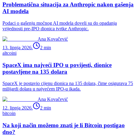
Problematična situacija za Anthropic nakon gašenja
AI modela
Podaci o gašenju moćnog AI modela doveli su do opadanja
vrijednosti pre-IPO dionica tvrtke Anthropic.
Ana Kovačević
13. lipnja 2026.
2
min
altcoini
SpaceX ima najveći IPO u povijesti, dionice
postavljene na 135 dolara
SpaceX je postavio cijenu dionica na 135 dolara, čime osigurava 75
milijardi dolara u najvećem IPO-u ikada.
Ana Kovačević
12. lipnja 2026.
2
min
bitcoin
Na koji način možemo znati je li Bitcoin postigao
dno?