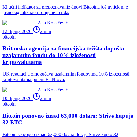
Ključni indikator za prepoznavanje dnovi Bitcoina još uvijek nije
jasno signalizirao promjene trenda.
Ana Kovačević
12. lipnja 2026.
2
min
bitcoin
Britanska agencija za financijska tržišta dopušta
uzajamnim fondu do 10% izloženosti
kriptovalutama
UK regulacija omogućava uzajamnim fondovima 10% izloženosti
kriptovalutama putem ETN-ova.
Ana Kovačević
10. lipnja 2026.
2
min
bitcoin
Bitcoin ponovno iznad 63,000 dolara: Strive kupuje
32 BTC
Bitcoin se popeo iznad 63,000 dolara dok je Strive kupio 32