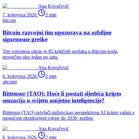
Ana Kovačević
7. kolovoza 2026.
2
min
bitcoin
Bitcoin razvojni tim upozorava na ozbiljne
sigurnosne greške
Tim volontera otkrio je 85 kritičnih grešaka u Bitcoin kodu,
prosječno oko jedan po satu.
Ana Kovačević
6. kolovoza 2026.
2
min
altcoini
Bittensor (TAO): Hoće li postati sljedeća kripto
senzacija u svijetu umjetne inteligencije?
Bittensor (TAO) privlači pažnju kao perspektivna AI kripto valuta s
mogućom eksplozijom cijene do 2030. godine.
Ana Kovačević
6. kolovoza 2026.
2
min