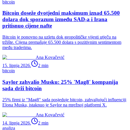
bitcoin
Bitcoin doseže dvotjedni maksimum iznad 65.500
dolara dok sporazum između SAD-a i Irana
pritisnuo cijene nafte
Bitcoin je ponovno na uzletu dok geopolitičke vijesti utječu na
tržište. Cijena premašuje 65.500 dolara s pozitivnim sentimentom
među traderima.
Ana Kovačević
15. lipnja 2026.
2
min
bitcoin
Saylor zahvalio Musku: 25% 'Mag8' kompanija
sada drži bitcoin
25% firmi iz "Mag8" sada posjeduje bitcoin, zahvaljujući influenciji
Elona Muska, istaknuo je Saylor na mrežnoj platformi X.
Ana Kovačević
14. lipnja 2026.
2
min
analiza