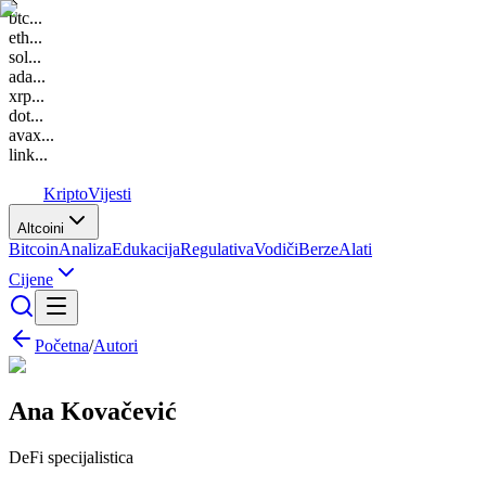
btc
...
eth
...
sol
...
ada
...
xrp
...
dot
...
avax
...
link
...
K
Kripto
Vijesti
Altcoini
Bitcoin
Analiza
Edukacija
Regulativa
Vodiči
Berze
Alati
Cijene
Početna
/
Autori
Ana Kovačević
DeFi specijalistica