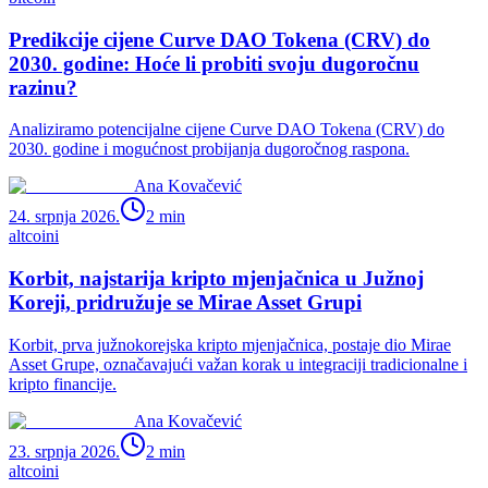
Predikcije cijene Curve DAO Tokena (CRV) do
2030. godine: Hoće li probiti svoju dugoročnu
razinu?
Analiziramo potencijalne cijene Curve DAO Tokena (CRV) do
2030. godine i mogućnost probijanja dugoročnog raspona.
Ana Kovačević
24. srpnja 2026.
2
min
altcoini
Korbit, najstarija kripto mjenjačnica u Južnoj
Koreji, pridružuje se Mirae Asset Grupi
Korbit, prva južnokorejska kripto mjenjačnica, postaje dio Mirae
Asset Grupe, označavajući važan korak u integraciji tradicionalne i
kripto financije.
Ana Kovačević
23. srpnja 2026.
2
min
altcoini