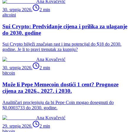
Ana Kovačević
30. srpnja 2026.
2
min
altcoini
Sui Crypto: Predviđanje cijena i prilika za ulaganje
do 2030. godine
Sui Crypto bilježi značajan rast i ima potencijal do $18 do 2030.
godine. Je li to pravi trenutak za kupnju?
Ana Kovačević
30. srpnja 2026.
2
min
bitcoin
Može li Pepe Memecoin dostići 1 cent? Prognoze
cijena za 2026., 2027. i 2030.
Analitičari procjenjuju da bi Pepe Coin mogao dosegnuti do
$0.0003733 do 2030. godine.
Ana Kovačević
29. srpnja 2026.
2
min
bitcoin