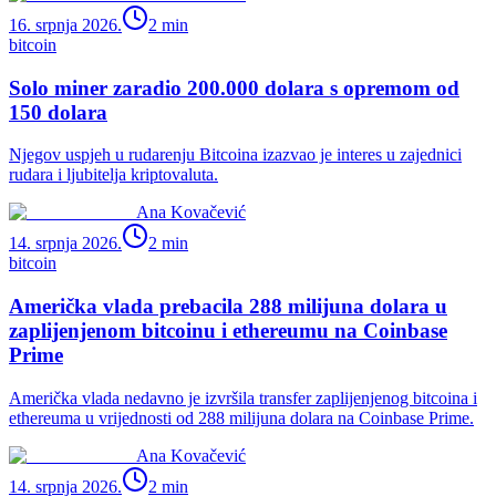
16. srpnja 2026.
2
min
bitcoin
Solo miner zaradio 200.000 dolara s opremom od
150 dolara
Njegov uspjeh u rudarenju Bitcoina izazvao je interes u zajednici
rudara i ljubitelja kriptovaluta.
Ana Kovačević
14. srpnja 2026.
2
min
bitcoin
Američka vlada prebacila 288 milijuna dolara u
zaplijenjenom bitcoinu i ethereumu na Coinbase
Prime
Američka vlada nedavno je izvršila transfer zaplijenjenog bitcoina i
ethereuma u vrijednosti od 288 milijuna dolara na Coinbase Prime.
Ana Kovačević
14. srpnja 2026.
2
min