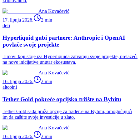
kriptovaluta.
Ana Kovačević
17. lipnja 2026.
2
min
defi
Hyperliquid gubi partnere: Anthropic i OpenAI
povlače svoje projekte
Timovi koji stoje iza Hyperliquida zatvaraju svoje projekte, prelazeći
na nove inicijative unutar ekosustava.
Ana Kovačević
16. lipnja 2026.
2
min
altcoini
Tether Gold pokreće opcijsko tržište na Bybitu
Tether Gold sada pruža opcije za trader-e na Bybitu, omogućujući
im da zaštite svoje investicije u zlato.
Ana Kovačević
16. lipnja 2026.
2
min