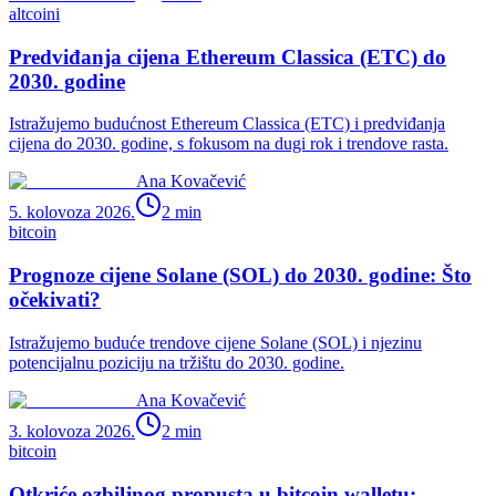
altcoini
Predviđanja cijena Ethereum Classica (ETC) do
2030. godine
Istražujemo budućnost Ethereum Classica (ETC) i predviđanja
cijena do 2030. godine, s fokusom na dugi rok i trendove rasta.
Ana Kovačević
5. kolovoza 2026.
2
min
bitcoin
Prognoze cijene Solane (SOL) do 2030. godine: Što
očekivati?
Istražujemo buduće trendove cijene Solane (SOL) i njezinu
potencijalnu poziciju na tržištu do 2030. godine.
Ana Kovačević
3. kolovoza 2026.
2
min
bitcoin
Otkriće ozbiljnog propusta u bitcoin walletu: