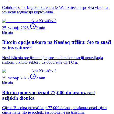
Coinbase se ne boji konkurenata iz Wall Streeta te poziva vlasti na
smislenu regulaciju kriptovaluta.
Ana Kovačević
25. svibnja 2026.
2
min
bitcoin
Bitcoin opcije uskoro na Nasdaq tržištu: Što to znači
za investitore?
Novi Bitcoin opcije namijenjene su demokratizaciji upravljanja
rizikom u kripto sektoru uz odobrenje CFTC-a.
Ana Kovačević
25. svibnja 2026.
2
min
bitcoin
Bitcoin ponovno iznad 77,000 dolara uz rast
azijskih dionica
Cijena Bitcoina premašila je 77,000 dolara, potaknuta opadanjem
cijene nafte, što je podiglo raspoloženje na tržištima.