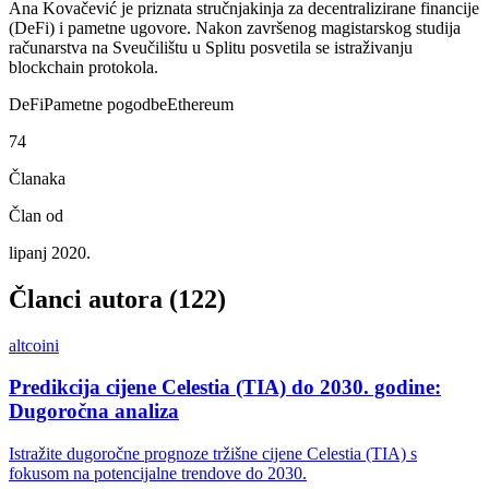
Ana Kovačević je priznata stručnjakinja za decentralizirane financije
(DeFi) i pametne ugovore. Nakon završenog magistarskog studija
računarstva na Sveučilištu u Splitu posvetila se istraživanju
blockchain protokola.
DeFi
Pametne pogodbe
Ethereum
74
Članaka
Član od
lipanj 2020.
Članci autora (
122
)
altcoini
Predikcija cijene Celestia (TIA) do 2030. godine:
Dugoročna analiza
Istražite dugoročne prognoze tržišne cijene Celestia (TIA) s
fokusom na potencijalne trendove do 2030.