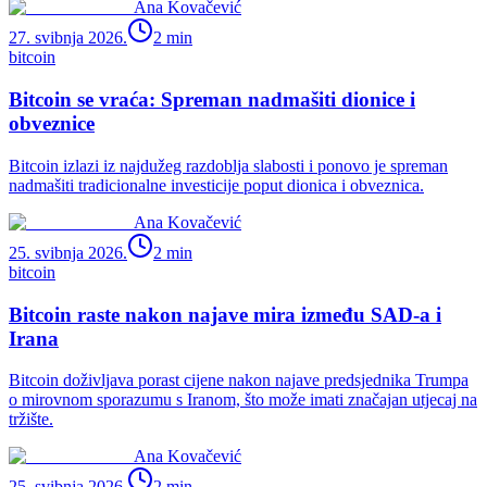
Ana Kovačević
27. svibnja 2026.
2
min
bitcoin
Bitcoin se vraća: Spreman nadmašiti dionice i
obveznice
Bitcoin izlazi iz najdužeg razdoblja slabosti i ponovo je spreman
nadmašiti tradicionalne investicije poput dionica i obveznica.
Ana Kovačević
25. svibnja 2026.
2
min
bitcoin
Bitcoin raste nakon najave mira između SAD-a i
Irana
Bitcoin doživljava porast cijene nakon najave predsjednika Trumpa
o mirovnom sporazumu s Iranom, što može imati značajan utjecaj na
tržište.
Ana Kovačević
25. svibnja 2026.
2
min