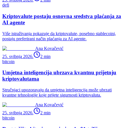
defi
Kriptovalute postaju osnovna sredstva plaćanja za
AI agente
Više istraživanja pokazuje da kriptovalute, posebno stablecoini,
postaju preferirani način plaćanja za AI agente.
Ana Kovačević
25. svibnja 2026.
2
min
bitcoin
Umjetna inteligencija ubrzava kvantnu prijetnju
kriptovalutama
Stručnjaci upozoravaju da umjetna inteligencija može ubrzati
kvantne tehnologije koje prijete sigurnosti kriptovaluta.
Ana Kovačević
25. svibnja 2026.
2
min
bitcoin