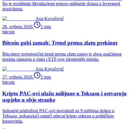
što je rezultiralo likvidacijom gotovo milijarde dolara u leveraged
pozicijama.
Ana Kovačević
28. svibnja 2026.
2
min
bitcoin
Bitcoin gubi zamah: Trend prema zlatu prekinut
Bitcoinov trojmjesečni trend prema zlatu zapeo je zbog značajnog
porasta ulaganja u zlato i ETF-ove plemenitih metala.
Ana Kovačević
27. svibnja 2026.
2
min
bitcoin
Kripto PAC-ovi ulažu milijune u Teksasu i ostvaruju
uspjehe u obje stranke
Industriji pridruženi PAC-ovi investirali su 9 milijuna dolara u
Teksasu, pokazujući rastući utjecaj kripto sektora u političkim
krugovima.