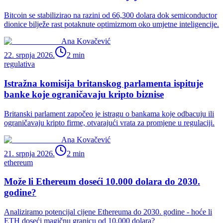
Bitcoin se stabilizirao na razini od 66,300 dolara dok semiconductor
dionice bilježe rast potaknute optimizmom oko umjetne inteligencije.
Ana Kovačević
22. srpnja 2026.
2
min
regulativa
Istražna komisija britanskog parlamenta ispituje
banke koje ograničavaju kripto biznise
Britanski parlament započeo je istragu o bankama koje odbacuju ili
ograničavaju kripto firme, otvarajući vrata za promjene u regulaciji.
Ana Kovačević
21. srpnja 2026.
2
min
ethereum
Može li Ethereum doseći 10.000 dolara do 2030.
godine?
Analiziramo potencijal cijene Ethereuma do 2030. godine - hoće li
ETH doseći magičnu granicu od 10.000 dolara?