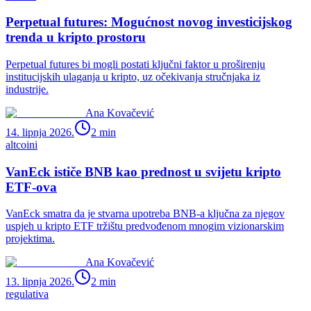
Perpetual futures: Mogućnost novog investicijskog
trenda u kripto prostoru
Perpetual futures bi mogli postati ključni faktor u proširenju
institucijskih ulaganja u kripto, uz očekivanja stručnjaka iz
industrije.
Ana Kovačević
14. lipnja 2026.
2
min
altcoini
VanEck ističe BNB kao prednost u svijetu kripto
ETF-ova
VanEck smatra da je stvarna upotreba BNB-a ključna za njegov
uspjeh u kripto ETF tržištu predvođenom mnogim vizionarskim
projektima.
Ana Kovačević
13. lipnja 2026.
2
min
regulativa