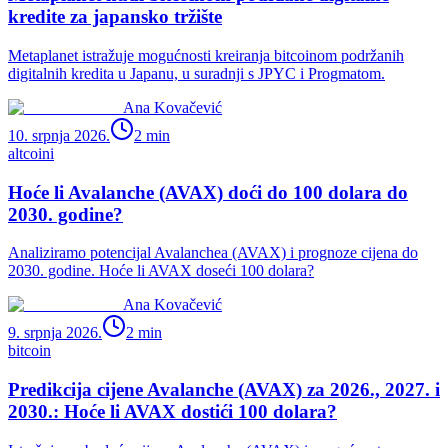
kredite za japansko tržište
Metaplanet istražuje mogućnosti kreiranja bitcoinom podržanih
digitalnih kredita u Japanu, u suradnji s JPYC i Progmatom.
Ana Kovačević
10. srpnja 2026.
2
min
altcoini
Hoće li Avalanche (AVAX) doći do 100 dolara do
2030. godine?
Analiziramo potencijal Avalanchea (AVAX) i prognoze cijena do
2030. godine. Hoće li AVAX doseći 100 dolara?
Ana Kovačević
9. srpnja 2026.
2
min
bitcoin
Predikcija cijene Avalanche (AVAX) za 2026., 2027. i
2030.: Hoće li AVAX dostići 100 dolara?