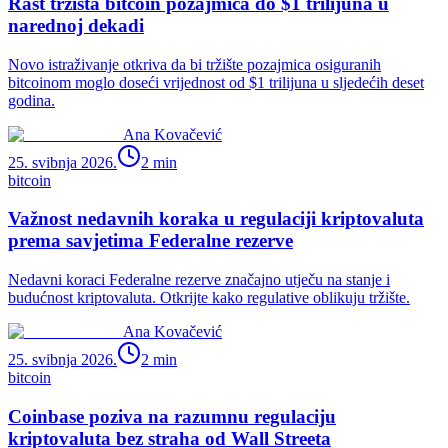
Rast tržišta bitcoin pozajmica do $1 trilijuna u
narednoj dekadi
Novo istraživanje otkriva da bi tržište pozajmica osiguranih
bitcoinom moglo doseći vrijednost od $1 trilijuna u sljedećih deset
godina.
Ana Kovačević
25. svibnja 2026.
2
min
bitcoin
Važnost nedavnih koraka u regulaciji kriptovaluta
prema savjetima Federalne rezerve
Nedavni koraci Federalne rezerve značajno utječu na stanje i
budućnost kriptovaluta. Otkrijte kako regulative oblikuju tržište.
Ana Kovačević
25. svibnja 2026.
2
min
bitcoin
Coinbase poziva na razumnu regulaciju
kriptovaluta bez straha od Wall Streeta