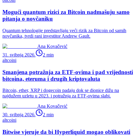
bitcoin
Mogući quantum rizici za Bitcoin nadmašuju samo
pitanja o novčaniku
Quantum tehnologije predstavljaju veći rizik za Bitcoin od samih
novčanika, tvrdi rani investitor Andrew Gault.
Ana Kovačević
31. svibnja 2026.
2
min
altcoini
Smanjena potražnja za ETF-ovima i pad vrijednosti
bitcoina, eteruma i drugih kriptovaluta
Bitcoin, ether, XRP i dogecoin padaju dok se dionice dižu na
najdužem uzletu u 2023. i potražnja za ETF-ovima slabi.
Ana Kovačević
30. svibnja 2026.
2
min
altcoini
Bitwise vjeruje da bi Hyperliquid mogao oblikovati