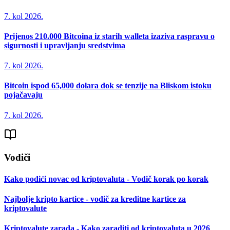
7. kol 2026.
Prijenos 210.000 Bitcoina iz starih walleta izaziva raspravu o
sigurnosti i upravljanju sredstvima
7. kol 2026.
Bitcoin ispod 65,000 dolara dok se tenzije na Bliskom istoku
pojačavaju
7. kol 2026.
Vodiči
Kako podići novac od kriptovaluta - Vodič korak po korak
Najbolje kripto kartice - vodič za kreditne kartice za
kriptovalute
Kriptovalute zarada - Kako zaraditi od kriptovaluta u 2026