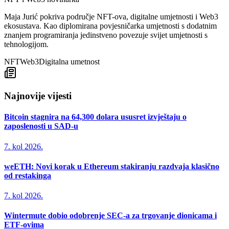
Maja Jurić pokriva područje NFT-ova, digitalne umjetnosti i Web3
ekosustava. Kao diplomirana povjesničarka umjetnosti s dodatnim
znanjem programiranja jedinstveno povezuje svijet umjetnosti s
tehnologijom.
NFT
Web3
Digitalna umetnost
Najnovije vijesti
Bitcoin stagnira na 64,300 dolara ususret izvještaju o
zaposlenosti u SAD-u
7. kol 2026.
weETH: Novi korak u Ethereum stakiranju razdvaja klasično
od restakinga
7. kol 2026.
Wintermute dobio odobrenje SEC-a za trgovanje dionicama i
ETF-ovima