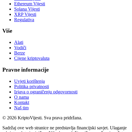
Ethereum Vijesti
Solana Vijesti
XRP Vijesti
Regulativa
Više
Alati
Vodiči
Berze
Cijene kriptovaluta
Pravne informacije
Uvjeti korištenja
Politika privatnosti
Izjava o ograničenju odgovornosti
O nama
Kontakt
Naš tim
©
2026
KriptoVijesti. Sva prava pridržana.
Sadržaj ove web stranice ne predstavlja financijski savjet. Ulaganje