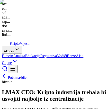
btc
...
eth
...
sol
...
ada
...
xrp
...
dot
...
avax
...
link
...
K
Kripto
Vijesti
Altcoini
Bitcoin
Analiza
Edukacija
Regulativa
Vodiči
Berze
Alati
Cijene
Početna
/
bitcoin
bitcoin
LMAX CEO: Kripto industrija trebala bi
usvojiti najbolje iz centralizacije