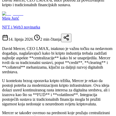
David Mercer, CEO LMAX-a, ističe potrebu za povezivanjem
kripto i tradicionalnih financijskih sustava.
Maja Jurić
NFT i Web3 novinarka
14. lipnja 2026.
2
min čitanja
David Mercer, CEO LMAX, istaknuo je važnu točku na nedavnom
događaju, naglašavajući kako bi kripto industrija trebala zadržati
najbolje aspekte **centralizacije** kako bi se unaprijedila. Mercer
tvrdi da su tradicionalni sustavi, poput **credit**, **clearing** i
**collateral** mehanizama, ključni za daljnji razvoj digitalnih
sredstava.
U kontekstu brzog oporavka kripto tržišta, Mercer je rekao da
postoji potreba za modernizacijom kripto infrastrukture. Ova ideja
dolazi usred kontinuiranog rasta interesa za digitalna sredstva, ali i
izazova kao što su **FUD** i **volatilnost**. Integracija
postojećih sustava iz tradicionalnih financija mogla bi pružiti
sigurnost koja nedostaje u neurednom svijetu kriptovaluta.
Mercer se također osvrnuo na prednosti koje pružaju centralizirani