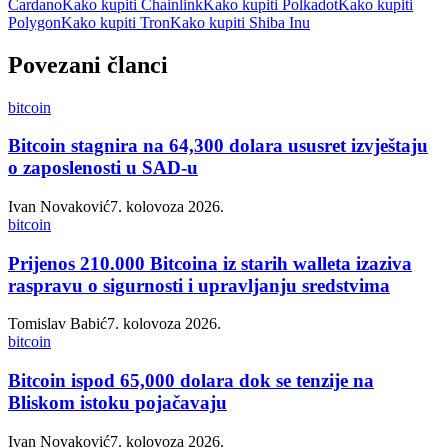
Cardano
Kako kupiti Chainlink
Kako kupiti Polkadot
Kako kupiti
Polygon
Kako kupiti Tron
Kako kupiti Shiba Inu
Povezani članci
bitcoin
Bitcoin stagnira na 64,300 dolara ususret izvještaju
o zaposlenosti u SAD-u
Ivan Novaković
7. kolovoza 2026.
bitcoin
Prijenos 210.000 Bitcoina iz starih walleta izaziva
raspravu o sigurnosti i upravljanju sredstvima
Tomislav Babić
7. kolovoza 2026.
bitcoin
Bitcoin ispod 65,000 dolara dok se tenzije na
Bliskom istoku pojačavaju
Ivan Novaković
7. kolovoza 2026.