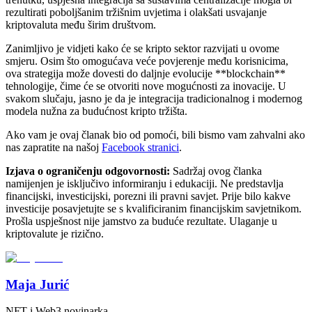
rezultirati poboljšanim tržišnim uvjetima i olakšati usvajanje
kriptovaluta među širim društvom.
Zanimljivo je vidjeti kako će se kripto sektor razvijati u ovome
smjeru. Osim što omogućava veće povjerenje među korisnicima,
ova strategija može dovesti do daljnje evolucije **blockchain**
tehnologije, čime će se otvoriti nove mogućnosti za inovacije. U
svakom slučaju, jasno je da je integracija tradicionalnog i modernog
modela nužna za budućnost kripto tržišta.
Ako vam je ovaj članak bio od pomoći, bili bismo vam zahvalni ako
nas zapratite na našoj
Facebook stranici
.
Izjava o ograničenju odgovornosti:
Sadržaj ovog članka
namijenjen je isključivo informiranju i edukaciji. Ne predstavlja
financijski, investicijski, porezni ili pravni savjet. Prije bilo kakve
investicije posavjetujte se s kvalificiranim financijskim savjetnikom.
Prošla uspješnost nije jamstvo za buduće rezultate. Ulaganje u
kriptovalute je rizično.
Maja Jurić
NFT i Web3 novinarka