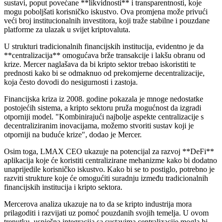
sustavi, poput povećane **likvidnosti** i transparentnosti, koje
mogu poboljšati korisničko iskustvo. Ova promjena može privući
veći broj institucionalnih investitora, koji traže stabilne i pouzdane
platforme za ulazak u svijet kriptovaluta.
U strukturi tradicionalnih financijskih institucija, evidentno je da
**centralizacija** omogućava brže transakcije i lakšu obranu od
krize. Mercer naglašava da bi kripto sektor trebao iskoristiti te
prednosti kako bi se odmaknuo od prekomjerne decentralizacije,
koja često dovodi do nesigurnosti i zastoja.
Financijska kriza iz 2008. godine pokazala je mnoge nedostatke
postojećih sistema, a kripto sektoru pruža mogućnost da izgradi
otporniji model. "Kombinirajući najbolje aspekte centralizacije s
decentraliziranim inovacijama, možemo stvoriti sustav koji je
otporniji na buduće krize", dodao je Mercer.
Osim toga, LMAX CEO ukazuje na potencijal za razvoj **DeFi**
aplikacija koje će koristiti centralizirane mehanizme kako bi dodatno
unaprijedile korisničko iskustvo. Kako bi se to postiglo, potrebno je
razviti strukture koje će omogućiti suradnju između tradicionalnih
financijskih institucija i kripto sektora.
Mercerova analiza ukazuje na to da se kripto industrija mora
prilagoditi i razvijati uz pomoć pouzdanih svojih temelja. U ovom
trenutku, uspješna integracija sa sustavima centralizacije mogla bi