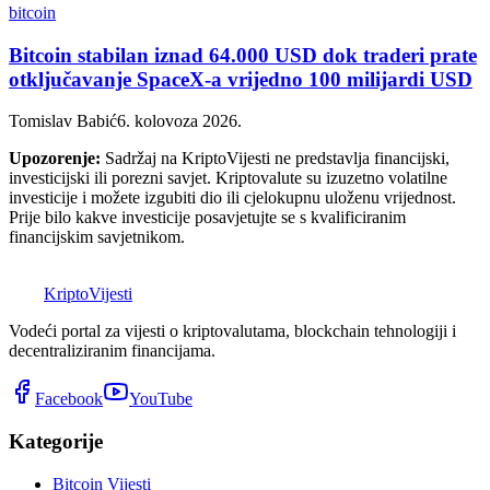
bitcoin
Bitcoin stabilan iznad 64.000 USD dok traderi prate
otključavanje SpaceX-a vrijedno 100 milijardi USD
Tomislav Babić
6. kolovoza 2026.
Upozorenje:
Sadržaj na KriptoVijesti ne predstavlja financijski,
investicijski ili porezni savjet. Kriptovalute su izuzetno volatilne
investicije i možete izgubiti dio ili cjelokupnu uloženu vrijednost.
Prije bilo kakve investicije posavjetujte se s kvalificiranim
financijskim savjetnikom.
K
Kripto
Vijesti
Vodeći portal za vijesti o kriptovalutama, blockchain tehnologiji i
decentraliziranim financijama.
Facebook
YouTube
Kategorije
Bitcoin Vijesti